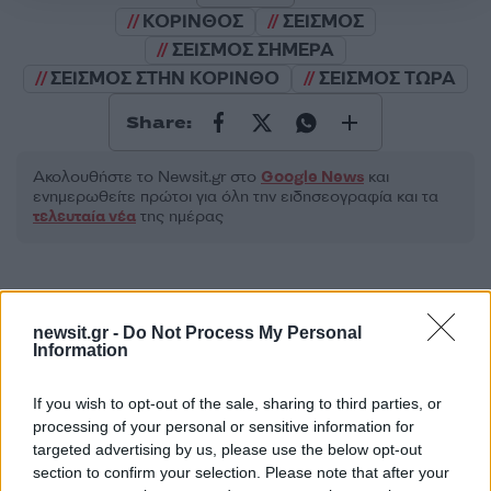
ΚΟΡΙΝΘΟΣ
ΣΕΙΣΜΟΣ
ΣΕΙΣΜΟΣ ΣΗΜΕΡΑ
ΣΕΙΣΜΟΣ ΣΤΗΝ ΚΟΡΙΝΘΟ
ΣΕΙΣΜΟΣ ΤΩΡΑ
Share:
Ακολουθήστε το Νewsit.gr στο
Google News
και
ενημερωθείτε πρώτοι για όλη την ειδησεογραφία και τα
τελευταία νέα
της ημέρας
newsit.gr -
Do Not Process My Personal
Information
Πιο δημοφιλή
1
Ελίζαμπεθ Ελέτσι και Νεκτάριος Λεμονίδης
If you wish to opt-out of the sale, sharing to third parties, or
πήγαν στον Άγιο Νεκτάριο Βούλας για να
processing of your personal or sensitive information for
πάρουν την ευχή για τον γιο τους
targeted advertising by us, please use the below opt-out
section to confirm your selection. Please note that after your
2
Ηφαίστειο Σαντορίνης: Ένας 15χρονος που