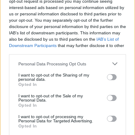
δεν πρόλαβε να ξεφύγει από το τσουνάμι
opt-out request is processed you may continue seeing
μπορεί να αλλάξει τη χρονολογία της
interest-based ads based on personal information utilized by
προϊστορικής έκρηξης
us or personal information disclosed to third parties prior to
your opt-out. You may separately opt-out of the further
3
Παρκαδόρος στο Ελαφονήσι συνελήφθη
για έβδομη φορά - Τον «τσάκωσαν»
disclosure of your personal information by third parties on the
αστυνομικοί που προσποιήθηκαν τους
IAB’s list of downstream participants. This information may
τουρίστες
also be disclosed by us to third parties on the
IAB’s List of
Downstream Participants
that may further disclose it to other
4
Στην Κρήτη ο Κυριάκος Μητσοτάκης,
συνεχίζει τις ολιγοήμερες διακοπές του –
third parties.
Πού βρέθηκε το Σάββατο
Please note that this website/app uses one or more Google
Personal Data Processing Opt Outs
5
«Φιάσκο» στη Μαδέιρα με το γάμο του
services and may gather and store information including but
Κριστιάνο Ρονάλντο: Χιλιάδες άνθρωποι
not limited to your visit or usage behaviour. You may click to
I want to opt-out of the Sharing of my
πήγαν σε λάθος εκκλησία και προκάλεσαν
personal data.
grant or deny consent to Google and its third-party tags to
το γέλιο στον Πορτογάλο
Opted In
use your data for below specified purposes in below Google
consent section.
I want to opt-out of the Sale of my
Personal Data.
Πιο σχολιασμένα
Opted In
Μετέτρεψαν το Σαρακήνικο της Μήλου
I want to opt-out of processing my
103
Personal Data for Targeted Advertising.
σε ελικοδρόμιο – «Πάρκαραν» το
Opted In
ελικόπτερο τους για να κάνουν μπάνιο