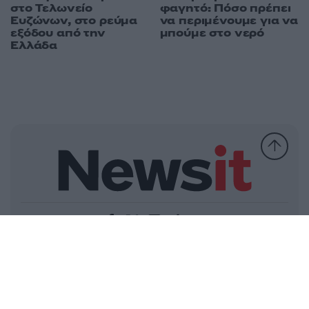
στο Τελωνείο
φαγητό: Πόσο πρέπει
Ευζώνων, στο ρεύμα
να περιμένουμε για να
εξόδου από την
μπούμε στο νερό
Ελλάδα
Ελλάδα
Κόσμος
Πολιτική
Οικονομία
Αθλητικά
Lifestyle
Τεχνολογία
Υγεία
Tasteit
Media
Driveit