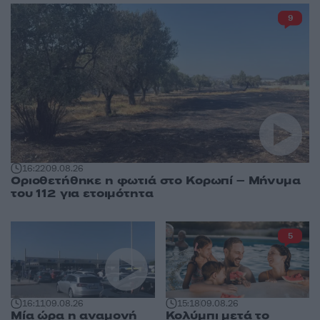
9
16:22
09.08.26
Οριοθετήθηκε η φωτιά στο Κορωπί – Μήνυμα
του 112 για ετοιμότητα
5
16:11
09.08.26
15:18
09.08.26
Μία ώρα η αναμονή
Κολύμπι μετά το