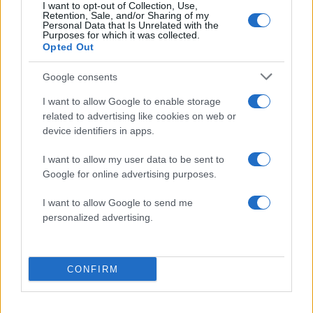
Βγήκαν ξανά τα μαχαίρια στην Ελπίδα
102
I want to opt-out of Collection, Use,
για τη Δημοκρατία: «Καρυστιανού,
Retention, Sale, and/or Sharing of my
Personal Data that Is Unrelated with the
Γρατσία και Γαλανός μετέτρεψαν το
Purposes for which it was collected.
κίνημα σε φοβικό αρχηγικό κόμμα»
Opted Out
Το οικονομικό πρόγραμμα της ΕΛΑΣ που
85
θα παρουσιάσει ο Αλέξης Τσίπρας στη
Google consents
Θεσσαλονίκη: Σχέδιο τετραετίας
I want to allow Google to enable storage
ΕΛΑΣ: Ο Αλέξης Δέδες ο πρώτος
74
related to advertising like cookies on web or
υποψήφιος βουλευτής του κόμματος –
device identifiers in apps.
Από τα διοικητικά της ΑΕΚ στην πολιτική
σκηνή
I want to allow my user data to be sent to
Σούπερ μάρκετ: Νέες μειώσεις τιμών –
73
Google for online advertising purposes.
916 προϊόντα στην εθνική πρωτοβουλία,
ανάμεσά τους 130 σχολικά
I want to allow Google to send me
personalized advertising.
Ελλάδα: Περισσότερα
CONFIRM
άρθρα