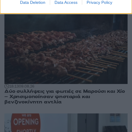
Data Deletion
Data Access
Privacy Policy
18:13
09.08.26
Δύο συλλήψεις για φωτιές σε Μαρούσι και Χίο
– Χρησιμοποίησαν ψησταριά και
βενζινοκίνητη αντλία