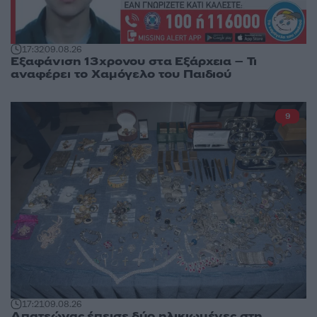
17:32
09.08.26
Εξαφάνιση 13χρονου στα Εξάρχεια – Τι
αναφέρει το Χαμόγελο του Παιδιού
9
17:21
09.08.26
Απατεώνας έπεισε δύο ηλικιωμένες στη