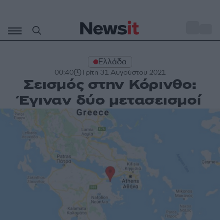
Μετάβαση
σε
o
33
περιεχόμενο
Ελλάδα
00:40
Τρίτη 31 Αυγούστου 2021
Σεισμός στην Κόρινθο:
Έγιναν δύο μετασεισμοί