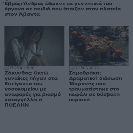
Έβρος: Άνδρας έδειχνε τα γεννητικά του
όργανα σε παιδιά που έπαιζαν στην πλατεία
στον Άβαντα
17:25
06.08.26
17:15
06.08.26
Ζάκυνθος: Οκτώ
Σαμοθράκη:
γυναίκες πήγαν στα
Δραματική διάσωση
Επείγοντα του
15χρονης που
νοσοκομείου με
τραυματίστηκε στο
αναφορές για βιασμό
κεφάλι σε δύσβατη
καταγγέλλει η
περιοχή
ΠΟΕΔΗΝ