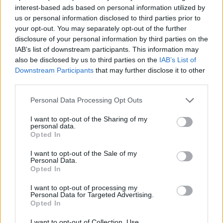
interest-based ads based on personal information utilized by
Υποβολή σχολίου
us or personal information disclosed to third parties prior to
your opt-out. You may separately opt-out of the further
Όροι Χρήσης
. Το site προστατεύεται από reCAPTCHA, ισχύουν
disclosure of your personal information by third parties on the
Πολιτική Απορρήτου
&
Όροι Χρήσης
της Google.
IAB’s list of downstream participants. This information may
Ελλάδα
also be disclosed by us to third parties on the
IAB’s List of
ΚΟΡΟΝΟΪΟΣ
ΣΟΥΠΕΡ ΜΑΡΚΕΤ
Downstream Participants
that may further disclose it to other
third parties.
Share:
Please note that this website/app uses one or more Google
Personal Data Processing Opt Outs
services and may gather and store information including but
Ακολουθήστε το Νewsit.gr στο
Google News
και
not limited to your visit or usage behaviour. You may click to
I want to opt-out of the Sharing of my
ενημερωθείτε πρώτοι για όλη την ειδησεογραφία και τα
personal data.
grant or deny consent to Google and its third-party tags to
τελευταία νέα
της ημέρας
Opted In
use your data for below specified purposes in below Google
consent section.
I want to opt-out of the Sale of my
Personal Data.
Opted In
I want to opt-out of processing my
Πιο δημοφιλή
Personal Data for Targeted Advertising.
Opted In
1
Έφυγαν οι συνεργάτες, μένει η Μαρία
I want to opt-out of Collection, Use,