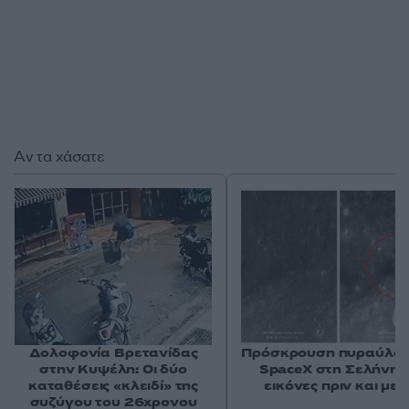
Αν τα χάσατε
Δολοφονία Βρετανίδας
Πρόσκρουση πυραύλου
στην Κυψέλη: Οι δύο
SpaceX στη Σελήνη: 
καταθέσεις «κλειδί» της
εικόνες πριν και μετ
συζύγου του 26χρονου