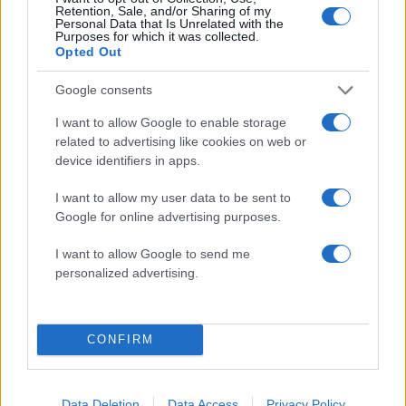
Καρυστιανού - Η επόμενη μέρα για την
Retention, Sale, and/or Sharing of my
«Ελπίδα για τη Δημοκρατία»
Personal Data that Is Unrelated with the
Purposes for which it was collected.
2
Ψάθα: «Δεν υπήρξε τεχνικό πρόβλημα με
Opted Out
τα δύο ελικόπτερα» κατέθεσαν ο Βρετανός
χειριστής και ο Έλληνας διερμηνέας
Google consents
3
«Βαριά καμπάνα» στον 27χρονο τράπερ
I want to allow Google to enable storage
που έτρεχε με 182 χιλιόμετρα την ώρα σε
δρόμο με όριο τα 80
related to advertising like cookies on web or
device identifiers in apps.
4
Σαμοθράκη: «Μαμά νόμιζες ότι δε θα σε
ξαναδώ;» – Τα πρώτα λόγια του 22χρονου
I want to allow my user data to be sent to
που έπεσε σε κανάλι με καυτό νερό
Google for online advertising purposes.
5
Mirror: Οι φωτιές στην Αιγιάλεια έκαναν
στάχτη το όνειρο οικογένειας από τη
I want to allow Google to send me
Βρετανία για μια νέα ζωή στην
personalized advertising.
Πελοπόννησο – «Δεν χάσαμε μόνο ένα
σπίτι»
CONFIRM
Πιο σχολιασμένα
Μητσοτάκης στην υπογραφή συμφωνίας
197
Data Deletion
Data Access
Privacy Policy