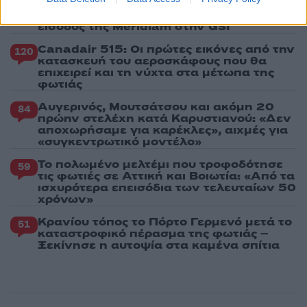
για την ηλεκτρική διασύνδεση Ελλάδας –
Κύπρου: «Ισχυρή ψήφος εμπιστοσύνης» η
είσοδος της Meridiam στην GSI
Canadair 515: Οι πρώτες εικόνες από την
120
κατασκευή του αεροσκάφους που θα
επιχειρεί και τη νύχτα στα μέτωπα της
φωτιάς
Αυγερινός, Μουτσάτσου και ακόμη 20
84
πρώην στελέχη κατά Καρυστιανού: «Δεν
αποχωρήσαμε για καρέκλες», αιχμές για
«συγκεντρωτικό μοντέλο»
Το πολωμένο μελτέμι που τροφοδότησε
59
τις φωτιές σε Αττική και Βοιωτία: «Από τα
ισχυρότερα επεισόδια των τελευταίων 50
χρόνων»
Κρανίου τόπος το Πόρτο Γερμενό μετά το
51
καταστροφικό πέρασμα της φωτιάς –
Ξεκίνησε η αυτοψία στα καμένα σπίτια