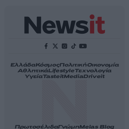
Ελλάδα
Κόσμος
Πολιτική
Οικονομία
Αθλητικά
Lifestyle
Τεχνολογία
Υγεία
Tasteit
Media
Driveit
Πρωτοσέλιδα
Γνώμη
Melas Blog