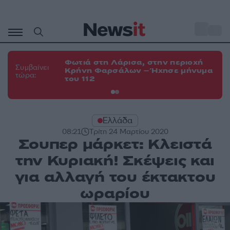
Μετάβαση
σε
o
34
περιεχόμενο
Φωτιά στη Λάρισα, στην περιοχή
Φω
Συμβαίνει
Κρήνη Φαρσάλων – Ήχησε μήνυμα
Κο
τώρα:
του 112
α
Ελλάδα
08:21
Τρίτη 24 Μαρτίου 2020
Σουπερ μάρκετ: Κλειστά
την Κυριακή! Σκέψεις και
για αλλαγή του έκτακτου
ωραρίου