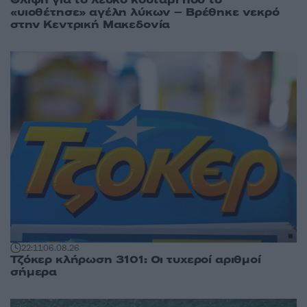
Θλίψη για το λευκό κουτάβι που το
«υιοθέτησε» αγέλη λύκων – Βρέθηκε νεκρό
στην Κεντρική Μακεδονία
22:11
06.08.26
Τζόκερ κλήρωση 3101: Οι τυχεροί αριθμοί
σήμερα