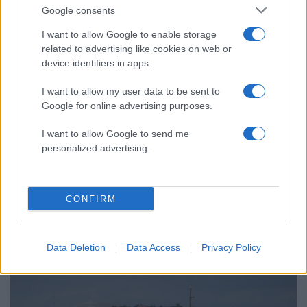
φωτιάς
Google consents
Αυγερινός, Μουτσάτσου και ακόμη 20
85
πρώην στελέχη κατά Καρυστιανού: «Δεν
I want to allow Google to enable storage
αποχωρήσαμε για καρέκλες», αιχμές για
related to advertising like cookies on web or
«συγκεντρωτικό μοντέλο»
device identifiers in apps.
Κρανίου τόπος το Πόρτο Γερμενό μετά το
51
καταστροφικό πέρασμα της φωτιάς –
I want to allow my user data to be sent to
Ξεκίνησε η αυτοψία στα καμένα σπίτια
Google for online advertising purposes.
Οδηγός στη Μύκονο άρπαξε τσάντα
47
I want to allow Google to send me
Hermès και Rolex αξίας 75.000 ευρώ από
personalized advertising.
Ουκρανό τουρίστα
CONFIRM
Ελλάδα: Περισσότερα
Data Deletion
Data Access
Privacy Policy
άρθρα