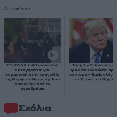
Αν τα χάσατε
Στη ΓΑΔΑ η 46χρονη που
Τραμπ: «Ο πόλεμος με
κατηγορείται για
Ιράν θα τελειώσει αρκ
συμμετοχή στην τραγωδία
σύντομα – Εμείς ελέγχ
της Μαρφίν - Μεταφέρθηκε
τα Στενά του Ορμού
απευθείας από το
αεροδρόμιο
Σχόλια