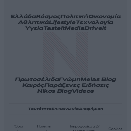
Ελλάδα
Κόσμος
Πολιτική
Οικονομία
Αθλητικά
Lifestyle
Τεχνολογία
Υγεία
Tasteit
Media
Driveit
Πρωτοσέλιδα
Γνώμη
Melas Blog
Καιρός
Παράξενες Ειδήσεις
Nikos Blog
Videos
Ταυτότητα
Επικοινωνία
Διαφήμιση
Όροι
Πολιτική
Πληροφορίες α.27
Cookies