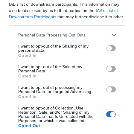
3
IAB’s list of downstream participants. This information may
Ο Κώστας Σαμαράς δημοσίευσε μία παιδική
φωτογραφία για την επέτειο θανάτου της
also be disclosed by us to third parties on the
IAB’s List of
αδελφής του, Λένας
Downstream Participants
that may further disclose it to other
third parties.
4
Ποιος είναι ο ελληνοκύπριος Sir Ντέμης
Χασάμπης: Από το σκάκι, στο Νόμπελ
Please note that this website/app uses one or more Google
Χημείας και στο «τιμόνι» της AI της Google
Personal Data Processing Opt Outs
services and may gather and store information including but
5
Το πολωμένο μελτέμι που τροφοδότησε τις
not limited to your visit or usage behaviour. You may click to
I want to opt-out of the Sharing of my
φωτιές σε Αττική και Βοιωτία: «Από τα
personal data.
grant or deny consent to Google and its third-party tags to
ισχυρότερα επεισόδια των τελευταίων 50
Opted In
use your data for below specified purposes in below Google
χρόνων»
consent section.
I want to opt-out of the Sale of my
Personal Data.
Opted In
Πιο σχολιασμένα
I want to opt-out of processing my
Personal Data for Targeted Advertising.
Μητσοτάκης στην υπογραφή συμφωνίας
198
Opted In
για την ηλεκτρική διασύνδεση Ελλάδας –
Κύπρου: «Ισχυρή ψήφος εμπιστοσύνης» η
I want to opt-out of Collection, Use,
είσοδος της Meridiam στην GSI
Retention, Sale, and/or Sharing of my
Personal Data that Is Unrelated with the
Canadair 515: Οι πρώτες εικόνες από την
127
Purposes for which it was collected.
κατασκευή του αεροσκάφους που θα
Opted Out
επιχειρεί και τη νύχτα στα μέτωπα της