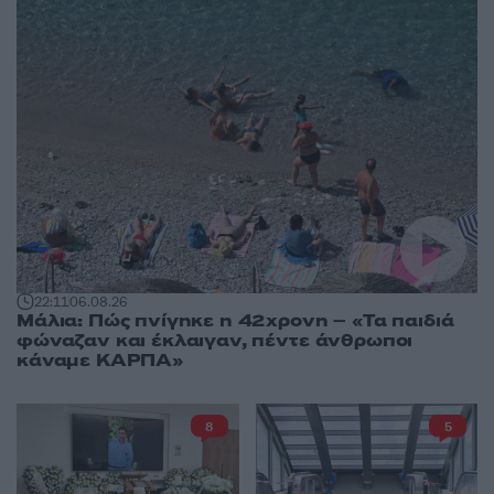
22:11
06.08.26
Μάλια: Πώς πνίγηκε η 42χρονη – «Τα παιδιά
φώναζαν και έκλαιγαν, πέντε άνθρωποι
κάναμε ΚΑΡΠΑ»
8
5