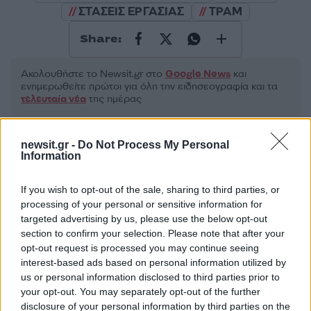
ΣΤΑΣΕΙΣ ΕΡΓΑΣΙΑΣ
ΤΡΑΜ
Share:
Ακολουθήστε το Νewsit.gr στο
Google News
και
ενημερωθείτε πρώτοι για όλη την ειδησεογραφία και τα
τελευταία νέα
της ημέρας
newsit.gr -
Do Not Process My Personal
Information
Πιο δημοφιλή
If you wish to opt-out of the sale, sharing to third parties, or
processing of your personal or sensitive information for
1
Έφυγαν οι συνεργάτες, μένει η Μαρία
targeted advertising by us, please use the below opt-out
Καρυστιανού - Η επόμενη μέρα για την
section to confirm your selection. Please note that after your
«Ελπίδα για τη Δημοκρατία»
opt-out request is processed you may continue seeing
2
interest-based ads based on personal information utilized by
Συγκίνηση στο τελευταίο αντίο στον Λάκη
Χαλκιά: Με την «Φάμπρικα», λαούτο και
us or personal information disclosed to third parties prior to
κλαρίνα αποχαιρέτησαν την εμβληματική
your opt-out. You may separately opt-out of the further
φωνή της μεταπολίτευσης
disclosure of your personal information by third parties on the