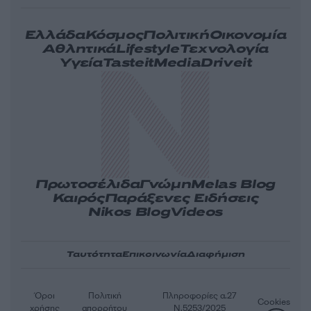
Ελλάδα
Κόσμος
Πολιτική
Οικονομία
Αθλητικά
Lifestyle
Τεχνολογία
Υγεία
Tasteit
Media
Driveit
Πρωτοσέλιδα
Γνώμη
Melas Blog
Καιρός
Παράξενες Ειδήσεις
Nikos Blog
Videos
Ταυτότητα
Επικοινωνία
Διαφήμιση
Όροι
Πολιτική
Πληροφορίες α.27
Cookies
χρήσης
απορρήτου
Ν.5253/2025