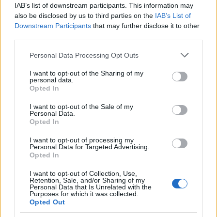
IAB’s list of downstream participants. This information may
50 /50
also be disclosed by us to third parties on the
IAB’s List of
Downstream Participants
that may further disclose it to other
third parties.
Please note that this website/app uses one or more Google
Personal Data Processing Opt Outs
services and may gather and store information including but
2000 /2000
not limited to your visit or usage behaviour. You may click to
I want to opt-out of the Sharing of my
personal data.
grant or deny consent to Google and its third-party tags to
Υποβολή σχολίου
Opted In
use your data for below specified purposes in below Google
consent section.
I want to opt-out of the Sale of my
Όροι Χρήσης
. Το site προστατεύεται από reCAPTCHA, ισχύουν
Personal Data.
Πολιτική Απορρήτου
&
Όροι Χρήσης
της Google.
Opted In
Ελλάδα
I want to opt-out of processing my
ΣΥΜΒΟΥΛΙΟ ΕΠΙΚΡΑΤΕΙΑΣ
Personal Data for Targeted Advertising.
ΣΥΜΒΟΥΛΙΟ ΤΗΣ ΕΠΙΚΡΑΤΕΙΑΣ
ΤΕΚΜΗΡΙΑ
Opted In
ΦΟΡΟΛΟΓΙΑ
I want to opt-out of Collection, Use,
Retention, Sale, and/or Sharing of my
Share:
Personal Data that Is Unrelated with the
Purposes for which it was collected.
Opted Out
Ακολουθήστε το Νewsit.gr στο
Google News
και