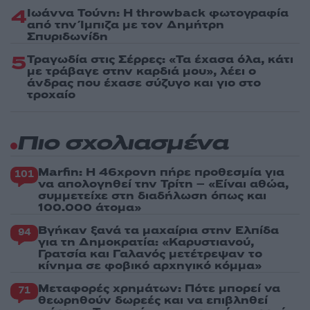
4
Ιωάννα Τούνη: Η throwback φωτογραφία
από την Ίμπιζα με τον Δημήτρη
Σπυριδωνίδη
5
Τραγωδία στις Σέρρες: «Τα έχασα όλα, κάτι
με τράβαγε στην καρδιά μου», λέει ο
άνδρας που έχασε σύζυγο και γιο στο
τροχαίο
Πιο σχολιασμένα
Marfin: Η 46χρονη πήρε προθεσμία για
101
να απολογηθεί την Τρίτη – «Είναι αθώα,
συμμετείχε στη διαδήλωση όπως και
100.000 άτομα»
Βγήκαν ξανά τα μαχαίρια στην Ελπίδα
94
για τη Δημοκρατία: «Καρυστιανού,
Γρατσία και Γαλανός μετέτρεψαν το
κίνημα σε φοβικό αρχηγικό κόμμα»
Μεταφορές χρημάτων: Πότε μπορεί να
71
θεωρηθούν δωρεές και να επιβληθεί