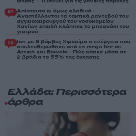
φόρος – Τι ισχυεί για τις γονικές παροχές
Απίστευτο κι όμως αληθινό -
67
Aναστέλλονται τα τακτικά ραντεβού του
αγγειοχειρουργού του νοσοκομείου
Χανίων επειδή κλάπηκε το μηχανάκι του
γιατρού
Ίση με 6 βόμβες Χιροσίμα η ενέργεια που
52
απελευθερώθηκε από τη mega fire σε
Αττική και Βοιωτία - Πώς κάηκε μέσα σε
2 βράδια το 55% της έκτασης
Ελλάδα: Περισσότερα
άρθρα