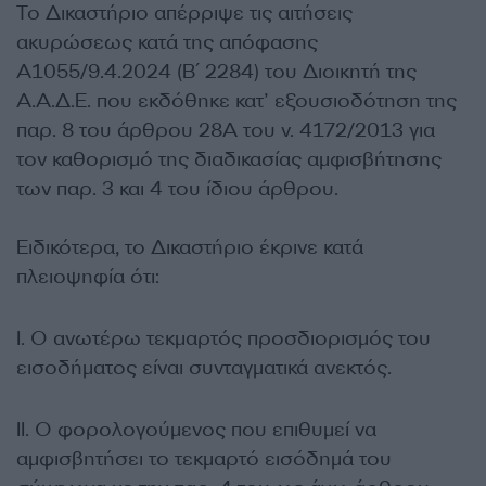
Το Δικαστήριο απέρριψε τις αιτήσεις
ακυρώσεως κατά της απόφασης
Α1055/9.4.2024 (Β΄ 2284) του Διοικητή της
Α.Α.Δ.Ε. που εκδόθηκε κατ’ εξουσιοδότηση της
παρ. 8 του άρθρου 28Α του ν. 4172/2013 για
τον καθορισμό της διαδικασίας αμφισβήτησης
των παρ. 3 και 4 του ίδιου άρθρου.
Ειδικότερα, το Δικαστήριο έκρινε κατά
πλειοψηφία ότι:
Ι. Ο ανωτέρω τεκμαρτός προσδιορισμός του
εισοδήματος είναι συνταγματικά ανεκτός.
ΙΙ. Ο φορολογούμενος που επιθυμεί να
αμφισβητήσει το τεκμαρτό εισόδημά του