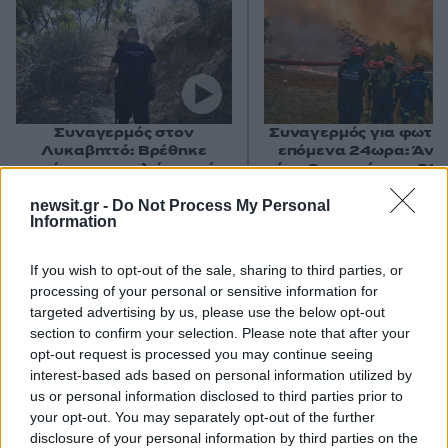
Συναγερμός στον
Συναγερμός για φωτιέ
Λυκαβηττό: Βρέθηκε
επόμενα 24ωρα: Άνε
πτώμα σε σπηλιά κοντά
έως 9 μποφόρ και 39°
στο εκκλησάκι των Αγίων
Αττική και Βοιωτία στ
Ισιδώρων - Φωτογραφίες
«επικίνδυνες» περιοχ
newsit.gr -
Do Not Process My Personal
από το σημείο
Information
If you wish to opt-out of the sale, sharing to third parties, or
Σχόλια
processing of your personal or sensitive information for
targeted advertising by us, please use the below opt-out
section to confirm your selection. Please note that after your
opt-out request is processed you may continue seeing
interest-based ads based on personal information utilized by
us or personal information disclosed to third parties prior to
Σχολίασε εδώ
your opt-out. You may separately opt-out of the further
disclosure of your personal information by third parties on the