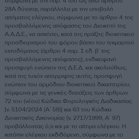
σύμφωνα με την παρ. 4 του ως άνω άρθρου
28Α δύναται, παράλληλα με την υποβολή
αιτήματος ελέγχου, σύμφωνα με το άρθρο 4 της
προσβαλλόμενης απόφασης του Διοικητή της
Α.Α.Δ.Ε., να ασκήσει, κατά της πράξης διοικητικού
προσδιορισμού του φόρου βάσει του τεκμαρτού
εισοδήματος (άρθρο 4 παρ. 1 εδ. β΄ της
προσβαλλόμενης απόφασης), ενδικοφανή
προσφυγή ενώπιον της Δ.Ε.Δ. και ακολούθως,
κατά της τυχόν απόρριψης αυτής, προσφυγή
ενώπιον του αρμόδιου διοικητικού δικαστηρίου,
σύμφωνα με τις γενικές διατάξεις των άρθρων
72 του (νέου) Κώδικα Φορολογικής Διαδικασίας
[ν. 5104/2024 (Α΄ 58)] και 63 του Κώδικα
Διοικητικής Δικονομίας [ν. 2717/1999, Α΄ 97]
προβάλλοντας ό,τι και με το αίτημα ελέγχου. Η
κατόπιν ελέγχου εκδιδόμενη, σύμφωνα με το