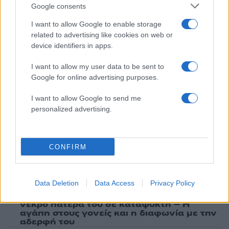
ενημερωθείτε πρώτοι για όλη την ειδησεογραφία και τα
Google consents
τελευταία νέα
της ημέρας
I want to allow Google to enable storage
related to advertising like cookies on web or
device identifiers in apps.
I want to allow my user data to be sent to
Πιο δημοφιλή
Google for online advertising purposes.
I want to allow Google to send me
1
Σοκαριστική υπόθεση στην Κρήτη:
Τουρίστας ρωτούσε πόσο να πληρώσει για
personalized advertising.
να ασελγήσει σε 10χρονο κορίτσι - Το παιδί
καθόταν αμέριμνο σε αυλή επιχείρησης
2
Δεν ήταν μόνο η ταχύτητα που οδήγησε
CONFIRM
στο τροχαίο στις Σέρρες με νεκρούς μητέρα
και γιο - «Ίσως κάτι απέσπασε την προσοχή
του οδηγού» λέει πραγματογνώμονας
Data Deletion
Data Access
Privacy Policy
3
Μυστράς: Αλλαγή στην υπερασπιστική
γραμμή του 55χρονου που έκρυψε τον
νεκρό πατέρα του σε καταψύκτη – Η
αγάπη στους γονείς και η διαφωνία με την
αδερφή του