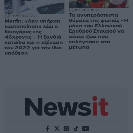
09:02
08.08.26
Τα ανυπεράσπιστα
09:25
08.08.26
θύματα της φωτιάς - Η
Marfin: «Δεν υπάρχει
μάχη του Ελληνικού
ταυτοποίηση» λέει ο
Ερυθρού Σταυρού να
δικηγόρος της
σώσει ζώα που
46χρονης – Η ξανθιά
επλήγησαν στα
κοτσίδα και η εξέταση
μέτωπα
του 2022 για την ίδια
υπόθεση