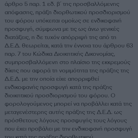
άρθρο 5 παρ. 1 εδ. β΄ της προσβαλλόμενης
απόφασης, πράξη διορθωτικού προσδιορισμού
του φόρου υπόκειται ομοίως σε ενδικοφανή
προσφυγή, σύμφωνα με τις ως άνω γενικές
διατάξεις, η δε τυχόν απόρριψή της από τη
Δ.Ε.Δ. θεωρείται, κατά την έννοια του άρθρου 63
παρ. 7 του Κώδικα Διοικητικής Δικονομίας,
συμπροσβαλλόμενη στο πλαίσιο της εκκρεμούς
δίκης που αφορά τη νομιμότητα της πράξης της
Δ.Ε.Δ. με την οποία είχε απορριφθεί
ενδικοφανής προσφυγή κατά της πράξης
διοικητικού προσδιορισμού του φόρου. Ο
φορολογούμενος μπορεί να προβάλλει κατά της
μεταγενέστερης αυτής πράξης της Δ.Ε.Δ. ως
πρόσθετους λόγους προσφυγής τους λόγους
που έχει προβάλει με την ενδικοφανή προσφυγή
του κατά της πράξης διορθωτικού