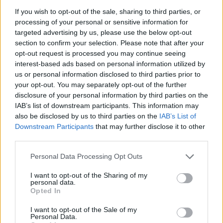
If you wish to opt-out of the sale, sharing to third parties, or
processing of your personal or sensitive information for
targeted advertising by us, please use the below opt-out
section to confirm your selection. Please note that after your
opt-out request is processed you may continue seeing
Αν τα χάσατε
interest-based ads based on personal information utilized by
us or personal information disclosed to third parties prior to
your opt-out. You may separately opt-out of the further
disclosure of your personal information by third parties on the
IAB’s list of downstream participants. This information may
also be disclosed by us to third parties on the
IAB’s List of
Downstream Participants
that may further disclose it to other
third parties.
Please note that this website/app uses one or more Google
Personal Data Processing Opt Outs
Πώς η Πυροσβεστική
Τραγωδία στην Πάρο
services and may gather and store information including but
διέσωσε ανθρώπινες ζωές
4χρονος βρέθηκε νεκ
not limited to your visit or usage behaviour. You may click to
I want to opt-out of the Sharing of my
από την καταστροφική
σε πισίνα
personal data.
grant or deny consent to Google and its third-party tags to
φωτιά στην Αττικοβοιωτία
Opted In
use your data for below specified purposes in below Google
– Πάνω από 250 άτομα
consent section.
απομακρύνθηκαν διά
I want to opt-out of the Sale of my
θαλάσσης
Personal Data.