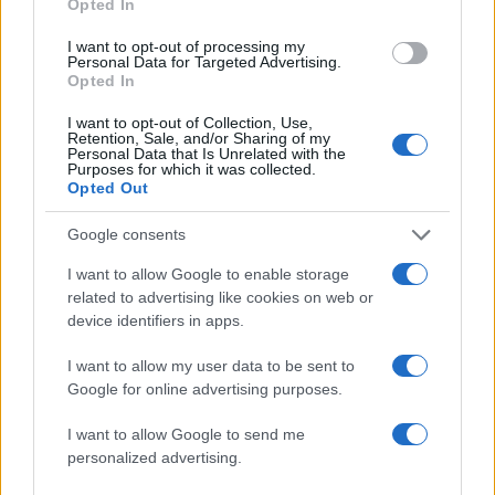
Opted In
I want to opt-out of processing my
Σχόλια
Personal Data for Targeted Advertising.
Opted In
I want to opt-out of Collection, Use,
Retention, Sale, and/or Sharing of my
Personal Data that Is Unrelated with the
Purposes for which it was collected.
Σχολίασε εδώ
Opted Out
Google consents
50 /50
I want to allow Google to enable storage
related to advertising like cookies on web or
device identifiers in apps.
I want to allow my user data to be sent to
2000 /2000
Google for online advertising purposes.
Υποβολή σχολίου
I want to allow Google to send me
personalized advertising.
Όροι Χρήσης
. Το site προστατεύεται από reCAPTCHA, ισχύουν