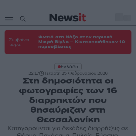
Μετάβαση
σε
o
35
περιεχόμενο
Φωτιά στη Νάξο στην περιοχή
Συμβαίνει
Μικρή Βίγλα – Κινητοποιήθηκαν 10
τώρα:
πυροσβέστες
Ελλάδα
22:17
Τετάρτη 25 Φεβρουαρίου 2026
Στη δημοσιότητα οι
φωτογραφίες των 16
διαρρηκτών που
θησαύριζαν στη
Θεσσαλονίκη
Κατηγορούνται για δεκάδες διαρρήξεις σε
Θέρμη, Πανόραμα, Πυλαία, Εύοσμο,