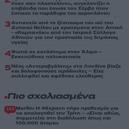
2
ήταν σαν πλαστελίνη», συγκλονίζει η
επιβάτιδα που έσωσε τον Σέρβο όταν
έσπασε το παράθυρο του αεροπλάνου
3
Ανησυχία από το ξέσπασμα του ιού του
Δυτικού Νείλου με κρούσματα στην Αττική
- «Καμπανάκι» από τον Ιατρικό Σύλλογο
Αθηνών για την προστασία της δημόσιας
υγείας
4
Φωτιά σε κατάστημα στον Άλιμο –
Εκκενώθηκε πολυκατοικία
5
Νέος «Αντεροβγάλτης» στο Λονδίνο βίαζε
και δολοφονούσε ιερόδουλες – Είχε
συλληφθεί και αφέθηκε ελεύθερος
Πιο σχολιασμένα
Marfin: Η 46χρονη πήρε προθεσμία για
103
να απολογηθεί την Τρίτη – «Είναι αθώα,
συμμετείχε στη διαδήλωση όπως και
100.000 άτομα»