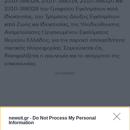
2310-388324, 2310- 388318, 2310-388320 και
2310-388328 του Γραφείου Εγκλημάτων κατά
Ιδιοκτησίας, του Τμήματος Δίωξης Εγκλημάτων
κατά Ζωής και Ιδιοκτησίας, της Υποδιεύθυνσης
Αντιμετώπισης Οργανωμένου Εγκλήματος
Βορείου Ελλάδος, για την παροχή οποιασδήποτε
σχετικής πληροφορίας. Σημειώνεται ότι,
διασφαλίζεται η ανωνυμία και το απόρρητο της
επικοινωνίας.
ΔΙΑΦΗΜΙΣΗ
newsit.gr -
Do Not Process My Personal
Information