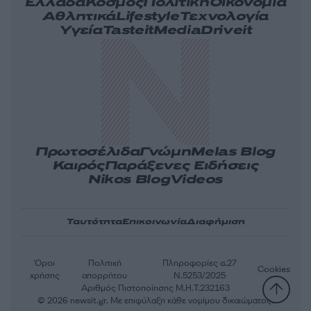
Ελλάδα
Κόσμος
Πολιτική
Οικονομία
Αθλητικά
Lifestyle
Τεχνολογία
Υγεία
Tasteit
Media
Driveit
Πρωτοσέλιδα
Γνώμη
Melas Blog
Καιρός
Παράξενες Ειδήσεις
Nikos Blog
Videos
Ταυτότητα
Επικοινωνία
Διαφήμιση
Όροι
Πολιτική
Πληροφορίες α.27
Cookies
χρήσης
απορρήτου
Ν.5253/2025
Αριθμός Πιστοποίησης Μ.Η.Τ.232163
© 2026 newsit.gr. Με επιφύλαξη κάθε νομίμου δικαιώματος.