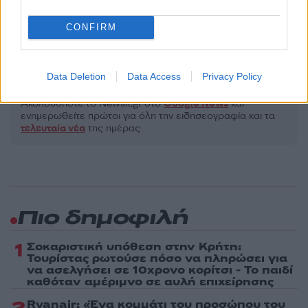
Πολιτική Απορρήτου
&
Όροι Χρήσης
της Google.
Ελλάδα
CONFIRM
ΔΙΑΡΡΗΚΤΕΣ
ΘΕΣΣΑΛΟΝΙΚΗ
Share:
Data Deletion
Data Access
Privacy Policy
Ακολουθήστε το Νewsit.gr στο
Google News
και
ενημερωθείτε πρώτοι για όλη την ειδησεογραφία και τα
τελευταία νέα
της ημέρας
Πιο δημοφιλή
1
Σοκαριστική υπόθεση στην Κρήτη:
Τουρίστας ρωτούσε πόσο να πληρώσει για
να ασελγήσει σε 10χρονο κορίτσι - Το παιδί
καθόταν αμέριμνο σε αυλή επιχείρησης
Ryanair: «Ένα κομμάτι του προσώπου του