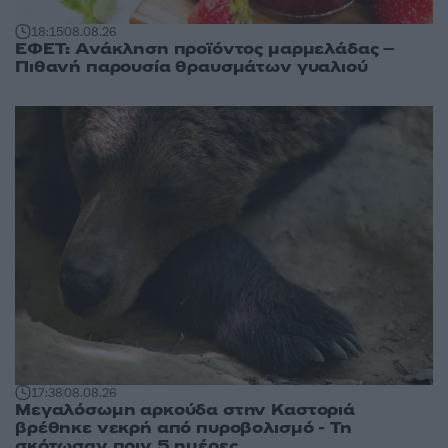
18:15
08.08.26
ΕΦΕΤ: Ανάκληση προϊόντος μαρμελάδας –
Πιθανή παρουσία θραυσμάτων γυαλιού
17:38
08.08.26
Μεγαλόσωμη αρκούδα στην Καστοριά
βρέθηκε νεκρή από πυροβολισμό - Τη
σκότωσαν πριν 5 ημέρες