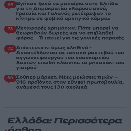
Βγήκαν ξανά τα μαχαίρια στην Ελπίδα
94
για τη Δημοκρατία: «Καρυστιανού,
Γρατσία και Γαλανός μετέτρεψαν το
κίνημα σε φοβικό αρχηγικό κόμμα»
Μεταφορές χρημάτων: Πότε μπορεί να
73
θεωρηθούν δωρεές και να επιβληθεί
φόρος – Τι ισχυεί για τις γονικές παροχές
Απίστευτο κι όμως αληθινό -
72
Aναστέλλονται τα τακτικά ραντεβού του
αγγειοχειρουργού του νοσοκομείου
Χανίων επειδή κλάπηκε το μηχανάκι του
γιατρού
Σούπερ μάρκετ: Νέες μειώσεις τιμών –
60
916 προϊόντα στην εθνική πρωτοβουλία,
ανάμεσά τους 130 σχολικά
Ελλάδα: Περισσότερα
άρθρα