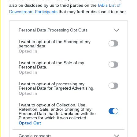
also be disclosed by us to third parties on the
IAB’s List of
Downstream Participants
that may further disclose it to other
third parties.
Please note that this website/app uses one or more Google
Personal Data Processing Opt Outs
services and may gather and store information including but
not limited to your visit or usage behaviour. You may click to
I want to opt-out of the Sharing of my
personal data.
grant or deny consent to Google and its third-party tags to
Opted In
use your data for below specified purposes in below Google
consent section.
I want to opt-out of the Sale of my
Ανησυχία από το ξέσπασμα
Σοκαριστική υπόθεση 
Personal Data.
του ιού του Δυτικού Νείλου
Κρήτη: Τουρίστας ρωτ
Opted In
με κρούσματα στην Αττική
πόσο να πληρώσει για
- «Καμπανάκι» από τον
ασελγήσει σε 10χρο
I want to opt-out of processing my
Ιατρικό Σύλλογο Αθηνών
κορίτσι - Το παιδί καθ
Personal Data for Targeted Advertising.
για την προστασία της
αμέριμνο σε αυλή
Opted In
δημόσιας υγείας
επιχείρησης
I want to opt-out of Collection, Use,
Retention, Sale, and/or Sharing of my
Personal Data that Is Unrelated with the
Σχόλια
Purposes for which it was collected.
Opted Out
Google consents