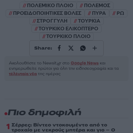
ΠΟΛΕΜΙΚΟ ΠΛΟΙΟ
ΠΟΛΕΜΟΣ
ΠΡΟΕΙΔΟΠΟΙΗΤΙΚΕΣ ΒΟΛΕΣ
ΠΥΡΑ
ΡΩ
ΣΤΡΟΓΓΥΛΗ
ΤΟΥΡΚΙΑ
ΤΟΥΡΚΙΚΟ ΕΛΙΚΟΠΤΕΡΟ
ΤΟΥΡΚΙΚΟ ΠΛΟΙΟ
Share:
Ακολουθήστε το Νewsit.gr στο
Google News
και
ενημερωθείτε πρώτοι για όλη την ειδησεογραφία και τα
τελευταία νέα
της ημέρας
Πιο δημοφιλή
1
Σέρρες: Βίντεο ντοκουμέντο από το
τροχαίο με νεκρούς μητέρα και γιο – Ο