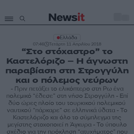
Μετάβαση
σε
o
28
περιεχόμενο
Ελλάδα
07:46
Τετάρτη 11 Απριλίου 2018
“Στο στόχαστρο” το
Καστελόριζο – Η άγνωστη
παραβίαση στη Στρογγύλη
και ο πόλεμος νεύρων
- Πριν πετάξει το ελικόπτερο στη Ρω ένα
πολεμικό “έδεσε” στη νήσο Στρογγύλη - Επί
δύο ώρες πλοίο του τουρκικού πολεμικού
ναυτικού “πάρκαρε” σε ελληνικά ύδατα - Το
Καστελόριζο και όλο το σύμπλεγμα της
μεγίστης στοχοποιεί η Άγκυρα - Το ύπουλο
σχέδιο για την πρόκληση “ατυχήματος” που