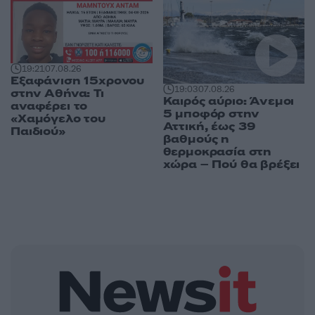
19:21
07.08.26
Εξαφάνιση 15χρονου
19:03
07.08.26
στην Αθήνα: Τι
Καιρός αύριο: Άνεμοι
αναφέρει το
5 μποφόρ στην
«Χαμόγελο του
Αττική, έως 39
Παιδιού»
βαθμούς η
θερμοκρασία στη
χώρα – Πού θα βρέξει