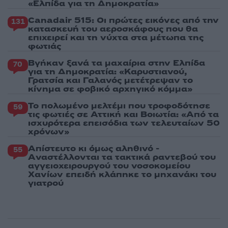
«Ελπίδα για τη Δημοκρατία»
Canadair 515: Οι πρώτες εικόνες από την
131
κατασκευή του αεροσκάφους που θα
επιχειρεί και τη νύχτα στα μέτωπα της
φωτιάς
Βγήκαν ξανά τα μαχαίρια στην Ελπίδα
70
για τη Δημοκρατία: «Καρυστιανού,
Γρατσία και Γαλανός μετέτρεψαν το
κίνημα σε φοβικό αρχηγικό κόμμα»
Το πολωμένο μελτέμι που τροφοδότησε
59
τις φωτιές σε Αττική και Βοιωτία: «Από τα
ισχυρότερα επεισόδια των τελευταίων 50
χρόνων»
Απίστευτο κι όμως αληθινό -
55
Aναστέλλονται τα τακτικά ραντεβού του
αγγειοχειρουργού του νοσοκομείου
Χανίων επειδή κλάπηκε το μηχανάκι του
γιατρού