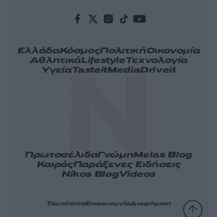
Ελλάδα
Κόσμος
Πολιτική
Οικονομία
Αθλητικά
Lifestyle
Τεχνολογία
Υγεία
Tasteit
Media
Driveit
Πρωτοσέλιδα
Γνώμη
Melas Blog
Καιρός
Παράξενες Ειδήσεις
Nikos Blog
Videos
Ταυτότητα
Επικοινωνία
Διαφήμιση