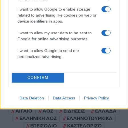
I want to allow Google to enable storage
Σχολίασε εδώ
related to advertising like cookies on web or
device identifiers in apps.
50 /50
I want to allow my user data to be sent to
Google for online advertising purposes.
I want to allow Google to send me
personalized advertising.
2000 /2000
Υποβολή σχολίου
CONFIRM
Όροι Χρήσης
. Το site προστατεύεται από reCAPTCHA, ισχύουν
Πολιτική Απορρήτου
&
Όροι Χρήσης
της Google.
Data Deletion
Data Access
Privacy Policy
Ελλάδα
ΑΙΓΑΙΟ
ΑΟΖ
ΕΙΔΗΣΕΙΣ
ΕΛΛΑΔΑ
ΕΛΛΗΝΙΚΗ ΑΟΖ
ΕΛΛΗΝΟΤΟΥΡΚΙΚΑ
ΕΠΕΙΣΟΔΙΟ
ΚΑΣΤΕΛΟΡΙΖΟ