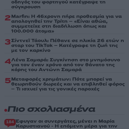
οδηγός του φορτηγού κατέγραψε τη
σύγκρουση
2
Marfin: Η 46χρονη πήρε προθεσμία για να
απολογηθεί την Τρίτη – «Είναι αθώα,
συμμετείχε στη διαδήλωση όπως και
100.000 άτομα»
3
Σίντνεϊ Τάουλ: Πέθανε σε ηλικία 26 ετών η
σταρ του TikTok – Kατέγραφε τη ζωή της
με τον καρκίνο
4
Λένα Σαμαρά: Συγκίνηση στο μνημόσυνο
για τον έναν χρόνο από τον θάνατο της
κόρης του Αντώνη Σαμαρά
5
Μεταφορές χρημάτων: Πότε μπορεί να
θεωρηθούν δωρεές και να επιβληθεί φόρος
– Τι ισχυεί για τις γονικές παροχές
Πιο σχολιασμένα
Έφυγαν οι συνεργάτες, μένει η Μαρία
184
Καρυστιανού - Η επόμενη μέρα για την