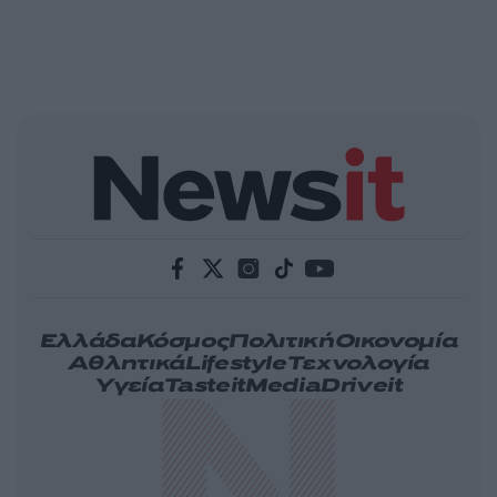
Ελλάδα
Κόσμος
Πολιτική
Οικονομία
Αθλητικά
Lifestyle
Τεχνολογία
Υγεία
Tasteit
Media
Driveit