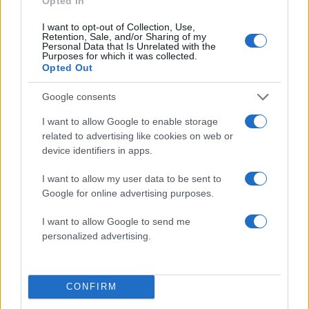
Αττική και Βοιωτία - Πώς κάηκε μέσα σε 2
Opted In
βράδια το 55% της έκτασης
I want to opt-out of Collection, Use,
5
Η FIFA απάντησε στις καταγγελίες για την
Retention, Sale, and/or Sharing of my
ερωμένη του Ινφαντίνο: «Κατηγορηματικά
Personal Data that Is Unrelated with the
Purposes for which it was collected.
αναληθείς και δυσφημιστικοί οι ισχυρισμοί»
Opted Out
Google consents
Πιο σχολιασμένα
I want to allow Google to enable storage
Marfin: Η 46χρονη πήρε προθεσμία για
related to advertising like cookies on web or
104
να απολογηθεί την Τρίτη – «Είναι αθώα,
device identifiers in apps.
συμμετείχε στη διαδήλωση όπως και
100.000 άτομα»
I want to allow my user data to be sent to
Βγήκαν ξανά τα μαχαίρια στην Ελπίδα
Google for online advertising purposes.
96
για τη Δημοκρατία: «Καρυστιανού,
Γρατσία και Γαλανός μετέτρεψαν το
I want to allow Google to send me
κίνημα σε φοβικό αρχηγικό κόμμα»
personalized advertising.
Μεταφορές χρημάτων: Πότε μπορεί να
82
θεωρηθούν δωρεές και να επιβληθεί
φόρος – Τι ισχυεί για τις γονικές παροχές
CONFIRM
Απίστευτο κι όμως αληθινό -
78