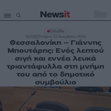
Μετάβαση
σε
o
33
περιεχόμενο
Ελλάδα
18:32
Τετάρτη 13 Νοεμβρίου 2024
Θεσσαλονίκη – Γιάννης
Μπουτάρης: Ενός λεπτού
σιγή και εννέα λευκά
τριαντάφυλλα στη μνήμη
του από το δημοτικό
συμβούλιο