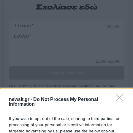
Σχολίασε εδώ
50 /50
2000 /2000
Υποβολή σχολίου
Όροι Χρήσης
. Το site προστατεύεται από reCAPTCHA, ισχύουν
Πολιτική Απορρήτου
&
Όροι Χρήσης
της Google.
newsit.gr -
Do Not Process My Personal
Ελλάδα
Information
ΓΙΑΝΝΗΣ ΜΠΟΥΤΑΡΗΣ
ΘΕΣΣΑΛΟΝΙΚΗ
If you wish to opt-out of the sale, sharing to third parties, or
Share:
processing of your personal or sensitive information for
targeted advertising by us, please use the below opt-out