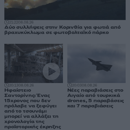
21:22
08.08.26
Δύο συλλήψεις στην Κορινθία για φωτιά από
βραχυκύκλωμα σε φωτοβολταϊκό πάρκο
20:13
08.08.26
20:03
08.08.26
Ηφαίστειο
Νέες παραβιάσεις στο
Σαντορίνης: Ένας
Αιγαίο από τουρκικά
15χρονος που δεν
drones, 5 παραβάσεις
πρόλαβε να ξεφύγει
και 7 παραβιάσεις
από το τσουνάμι
μπορεί να αλλάξει τη
χρονολογία της
προϊστορικής έκρηξης