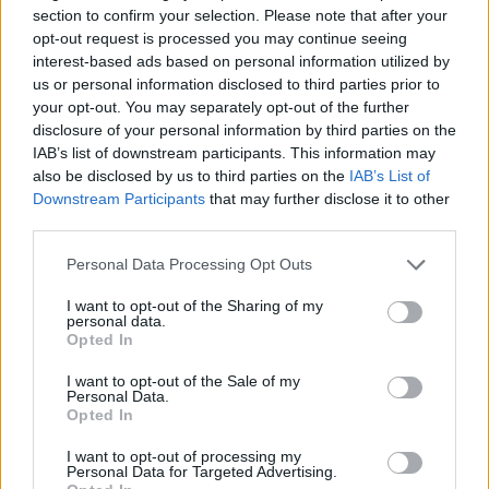
Ακολουθήστε το Νewsit.gr στο
Google News
και
section to confirm your selection. Please note that after your
ενημερωθείτε πρώτοι για όλη την ειδησεογραφία και τα
opt-out request is processed you may continue seeing
τελευταία νέα
της ημέρας
interest-based ads based on personal information utilized by
us or personal information disclosed to third parties prior to
your opt-out. You may separately opt-out of the further
disclosure of your personal information by third parties on the
IAB’s list of downstream participants. This information may
also be disclosed by us to third parties on the
IAB’s List of
Πιο δημοφιλή
Downstream Participants
that may further disclose it to other
third parties.
1
Με 40άρια κορυφώνεται το κύμα ζέστης -
Ποιες περιοχές βρίσκονται στο επίκεντρο
Please note that this website/app uses one or more Google
Personal Data Processing Opt Outs
και μέχρι πότε θα κρατήσουν τα μελτέμια
services and may gather and store information including but
2
«Ψήνονται» στα 40άρια δυτική και βόρεια
not limited to your visit or usage behaviour. You may click to
I want to opt-out of the Sharing of my
personal data.
Ελλάδα – Ενισχυμένα μελτέμια έως 8
grant or deny consent to Google and its third-party tags to
Opted In
μποφόρ στο Αιγαίο μέχρι
use your data for below specified purposes in below Google
Δεκαπενταύγουστο
consent section.
I want to opt-out of the Sale of my
3
Personal Data.
Ο Γιώργος Κούτσιας έκανε ντεμπούτο με
Opted In
γκολ για τη Φαμαλικάο στην Πορτογαλία
4
Ίση με 6 βόμβες Χιροσίμα η ενέργεια που
I want to opt-out of processing my
απελευθερώθηκε από τη mega fire σε
Personal Data for Targeted Advertising.