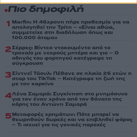
Πιο δημοφιλή
1
Marfin: Η 46χρονη πήρε προθεσμία για να
απολογηθεί την Τρίτη – «Είναι αθώα,
συμμετείχε στη διαδήλωση όπως και
100.000 άτομα»
2
Σέρρες: Βίντεο ντοκουμέντο από το
τροχαίο με νεκρούς μητέρα και γιο – Ο
οδηγός του φορτηγού κατέγραψε τη
σύγκρουση
3
Σίντνεϊ Τάουλ: Πέθανε σε ηλικία 26 ετών η
σταρ του TikTok – Kατέγραφε τη ζωή της
με τον καρκίνο
4
Λένα Σαμαρά: Συγκίνηση στο μνημόσυνο
για τον έναν χρόνο από τον θάνατο της
κόρης του Αντώνη Σαμαρά
5
Μεταφορές χρημάτων: Πότε μπορεί να
θεωρηθούν δωρεές και να επιβληθεί φόρος
– Τι ισχυεί για τις γονικές παροχές