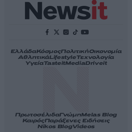
Ελλάδα
Κόσμος
Πολιτική
Οικονομία
Αθλητικά
Lifestyle
Τεχνολογία
Υγεία
Tasteit
Media
Driveit
Πρωτοσέλιδα
Γνώμη
Melas Blog
Καιρός
Παράξενες Ειδήσεις
Nikos Blog
Videos