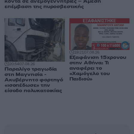
κοντά σε ανεμογεννήτριες – Άμεση
επέμβαση της πυροσβεστικής
19:21
07.08.26
Εξαφάνιση 15χρονου
στην Αθήνα: Τι
20:54
07.08.26
αναφέρει το
Παραλίγο τραγωδία
«Χαμόγελο του
στη Μαγνησία -
Παιδιού»
Ακυβέρνητο φορτηγό
«ισοπέδωσε» την
είσοδο πολυκατοικίας