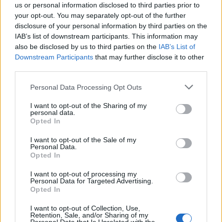
us or personal information disclosed to third parties prior to
Ανησυχία από το ξέσπασμα
Σοκαριστική υπόθεση 
του ιού του Δυτικού Νείλου
Κρήτη: Τουρίστας ρωτ
your opt-out. You may separately opt-out of the further
με κρούσματα στην Αττική
πόσο να πληρώσει για
disclosure of your personal information by third parties on the
- «Καμπανάκι» από τον
ασελγήσει σε 10χρο
IAB’s list of downstream participants. This information may
Ιατρικό Σύλλογο Αθηνών
κορίτσι - Το παιδί καθ
also be disclosed by us to third parties on the
IAB’s List of
για την προστασία της
αμέριμνο σε αυλή
Downstream Participants
that may further disclose it to other
δημόσιας υγείας
επιχείρησης
third parties.
Please note that this website/app uses one or more Google
Personal Data Processing Opt Outs
Σχόλια
services and may gather and store information including but
not limited to your visit or usage behaviour. You may click to
I want to opt-out of the Sharing of my
personal data.
grant or deny consent to Google and its third-party tags to
Opted In
use your data for below specified purposes in below Google
consent section.
I want to opt-out of the Sale of my
Personal Data.
Σχολίασε εδώ
Opted In
I want to opt-out of processing my
Personal Data for Targeted Advertising.
50 /50
Opted In
I want to opt-out of Collection, Use,
Retention, Sale, and/or Sharing of my