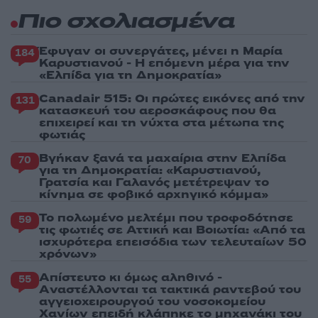
Πιο σχολιασμένα
Έφυγαν οι συνεργάτες, μένει η Μαρία
184
Καρυστιανού - Η επόμενη μέρα για την
«Ελπίδα για τη Δημοκρατία»
Canadair 515: Οι πρώτες εικόνες από την
131
κατασκευή του αεροσκάφους που θα
επιχειρεί και τη νύχτα στα μέτωπα της
φωτιάς
Βγήκαν ξανά τα μαχαίρια στην Ελπίδα
70
για τη Δημοκρατία: «Καρυστιανού,
Γρατσία και Γαλανός μετέτρεψαν το
κίνημα σε φοβικό αρχηγικό κόμμα»
Το πολωμένο μελτέμι που τροφοδότησε
59
τις φωτιές σε Αττική και Βοιωτία: «Από τα
ισχυρότερα επεισόδια των τελευταίων 50
χρόνων»
Απίστευτο κι όμως αληθινό -
55
Aναστέλλονται τα τακτικά ραντεβού του
αγγειοχειρουργού του νοσοκομείου
Χανίων επειδή κλάπηκε το μηχανάκι του