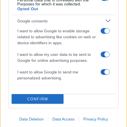
Personal Data that Is Unrelated with the
Purposes for which it was collected.
Opted Out
2000 /2000
Υποβολή σχολίου
Google consents
I want to allow Google to enable storage
Όροι Χρήσης
. Το site προστατεύεται από reCAPTCHA, ισχύουν
related to advertising like cookies on web or
Πολιτική Απορρήτου
&
Όροι Χρήσης
της Google.
device identifiers in apps.
Ελλάδα
I want to allow my user data to be sent to
ΑΠΑΤΗ
ΘΕΣΣΑΛΟΝΙΚΗ
ΛΑΔΙ
Google for online advertising purposes.
ΝΟΘΕΙΑ
I want to allow Google to send me
Share:
personalized advertising.
Ακολουθήστε το Νewsit.gr στο
Google News
και
ενημερωθείτε πρώτοι για όλη την ειδησεογραφία και τα
τελευταία νέα
της ημέρας
CONFIRM
Data Deletion
Data Access
Privacy Policy