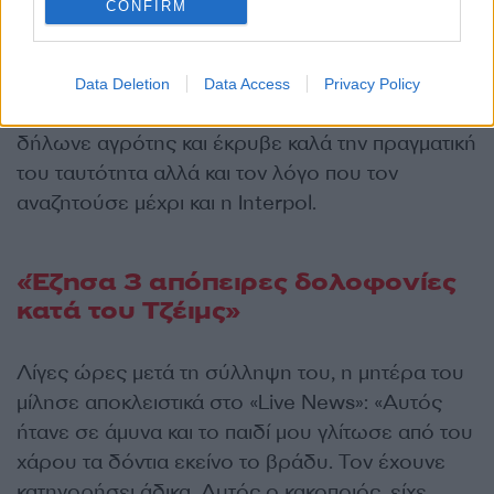
CONFIRM
Data Deletion
Data Access
Privacy Policy
Για δεκαετίες συστηνόταν με
ψεύτικο όνομα
,
δήλωνε αγρότης και έκρυβε καλά την πραγματική
του ταυτότητα αλλά και τον λόγο που τον
αναζητούσε μέχρι και η Interpol.
«Έζησα 3 απόπειρες δολοφονίες
κατά του Τζέιμς»
Λίγες ώρες μετά τη σύλληψη του, η μητέρα του
μίλησε αποκλειστικά στο «Live News»: «Αυτός
ήτανε σε άμυνα και το παιδί μου γλίτωσε από του
χάρου τα δόντια εκείνο το βράδυ. Τον έχουνε
κατηγορήσει άδικα. Αυτός ο κακοποιός, είχε