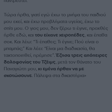
παντρευτεί.
Τώρα ήρθα, γιατί εγώ έχω το μνήμα του παιδιού
μου εκεί, και έχω προβλήματα υγείας, έχω το
σπίτι μου. Ο γιος μου, δεν ξέρω τι έγινε, προχθές
ήρθε εδώ, και
του είχανε χειροπέδες
, και έπαθα
σοκ. Και λέω: “Τι έπαθες; Τι έγινε; Πού είναι ο
μπαμπάς;” Και λέει: “Είναι μια διαδικασία, θα
τακτοποιηθεί, ηρέμησε”.
Έζησα τρεις απόπειρες
δολοφονίας του Τζέιμς
, μετά τον θάνατο του
Παναγιώτη μου,
κι εμένα ήρθαν να με
σκοτώσουνε
. Πάλεψα στα δικαστήρια»