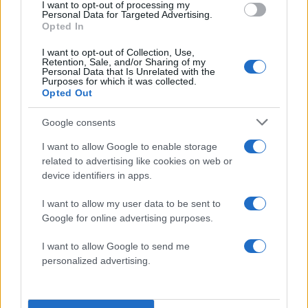
συνελήφθη
τελικά από την ΕΛ.ΑΣ. το πρωί της
I want to opt-out of processing my
Personal Data for Targeted Advertising.
Κυριακής, με τη σύλληψή του να γίνεται πρώτη
Opted In
είδηση σε όλα τα αυστραλιανά ΜΜΕ. Στο οίκημα
I want to opt-out of Collection, Use,
έξω από το Αίγιο φέρεται πως είχε
Retention, Sale, and/or Sharing of my
Personal Data that Is Unrelated with the
δημιουργήσει μία δεύτερη ζωή.
Purposes for which it was collected.
Opted Out
Google consents
I want to allow Google to enable storage
related to advertising like cookies on web or
device identifiers in apps.
I want to allow my user data to be sent to
Google for online advertising purposes.
I want to allow Google to send me
personalized advertising.