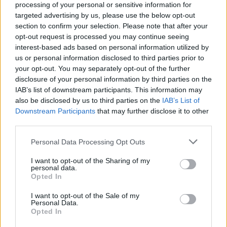
processing of your personal or sensitive information for
targeted advertising by us, please use the below opt-out
section to confirm your selection. Please note that after your
opt-out request is processed you may continue seeing
interest-based ads based on personal information utilized by
us or personal information disclosed to third parties prior to
your opt-out. You may separately opt-out of the further
disclosure of your personal information by third parties on the
IAB’s list of downstream participants. This information may
also be disclosed by us to third parties on the
IAB’s List of
Downstream Participants
that may further disclose it to other
third parties.
Please note that this website/app uses one or more Google
Personal Data Processing Opt Outs
services and may gather and store information including but
Η σύλληψη
not limited to your visit or usage behaviour. You may click to
I want to opt-out of the Sharing of my
personal data.
grant or deny consent to Google and its third-party tags to
Opted In
use your data for below specified purposes in below Google
Ο Έλληνας ομογενής Τζέιμς Δαλαμάγκας, που
consent section.
I want to opt-out of the Sale of my
κατηγορείται πως
μαχαίρωσε μέχρι θανάτου
Personal Data.
Opted In
άλλον Έλληνα στο Σίδνεϊ
πριν από 27 χρόνια,