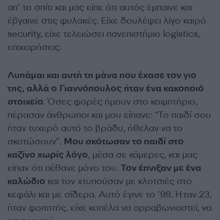
απ’ το σπίτι και μας είπε ότι αυτός έμπαινε και
έβγαινε στις φυλακές. Είχε δουλέψει λίγο καιρό
security, είχε τελειώσει πανεπιστήμιο logistics,
επιχειρήσεις.
Λυπάμαι και αυτή τη μάνα που έχασε τον γιο
της, αλλά ο Γιαννόπουλος ήταν ένα κακοποιό
στοιχείο
. Όσες φορές ήμουν στο κοιμητήριο,
πέρασαν άνθρωποι και μου είπανε: “Το παιδί σου
ήταν τυχερό αυτό το βράδυ, ήθελαν να το
σκοτώσουν”.
Μου σκότωσαν το παιδί στο
καζίνο χωρίς λόγο
, μέσα σε κάμερες, και μας
είπαν ότι πέθανε μόνο του.
Τον έπνιξαν με ένα
καλώδιο
και τον χτυπούσαν με κλοτσιές στο
κεφάλι και με σίδερα. Αυτό έγινε το ’98. Ήταν 23,
ήταν φοιτητής, είχε κοπέλα να αρραβωνιαστεί, να