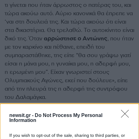
τι γίνεται που ήταν άρρωστος ο πατέρας του, και
τώρα ακούω αυτό. Αύριο κανονικά θα έπρεπε να
‘ναι στη δουλειά της. Και τώρα ακούω ότι είναι
στα δικαστήρια. Θα τρελαθώ. Το αυτοκίνητο είναι
δικό της. Όταν
αρρώστησε ο Αντώνης
, που ήταν
με τον καρκίνο και πέθαινε, επειδή του
συμπαραστάθηκε, της είπε “θα σου γράψω γιατί
είσαι η μάνα μου, η γυναίκα μου, η αδερφή μου,
η ερωμένη μου”. Είχαν γνωριστεί στους
Ολυμπιακούς Αγώνες, εκεί που δούλευε», είπε
από την πλευρά της η αδερφή της συντρόφου
του Δαλαμάγκα.
newsit.gr -
Do Not Process My Personal
Information
If you wish to opt-out of the sale, sharing to third parties, or