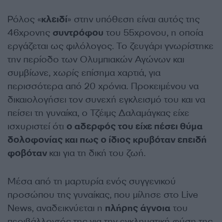
Ρόλος «
κλειδί
» στην υπόθεση είναι αυτός της
46χρονης
συντρόφου
του 55χρονου, η οποία
εργάζεται ως φιλόλογος. Το ζευγάρι γνωρίστηκε
την περίοδο των Ολυμπιακών Αγώνων και
συμβίωνε, χωρίς επίσημα χαρτιά, για
περισσότερα από 20 χρόνια. Προκειμένου να
δικαιολογήσει τον συνεχή εγκλεισμό του και να
πείσει τη γυναίκα, ο Τζέιμς Δαλαμάγκας είχε
ισχυριστεί ότι
ο αδερφός του είχε πέσει θύμα
δολοφονίας και πως ο ίδιος κρυβόταν επειδή
φοβόταν
και για τη δική του ζωή.
Μέσα από τη μαρτυρία ενός συγγενικού
προσώπου της γυναίκας, που μίλησε στο Live
News, αναδεικνύεται η
πλήρης άγνοια
του
περιβάλλοντός της για την εγκληματική φύση της