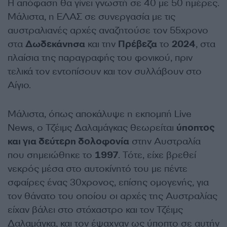
Η απόφαση θα γίνει γνωστή σε 40 με 50 ημέρες.
Μάλιστα, η ΕΛΑΣ σε συνεργασία με τις
αυστραλιανές αρχές αναζητούσε τον 55χρονο
στα
Δωδεκάνησα
και την
Πρέβεζα
το
2024
, στα
πλαίσια της παραγραφής του φονικού, πριν
τελικά τον εντοπίσουν και τον συλλάβουν στο
Αίγιο.
Μάλιστα, όπως αποκάλυψε η εκπομπή Live
News, ο Τζέιμς Δαλαμάγκας θεωρείται
ύποπτος
και για δεύτερη δολοφονία
στην Αυστραλία
που σημειώθηκε το
1997
. Τότε, είχε βρεθεί
νεκρός μέσα στο αυτοκίνητό του με πέντε
σφαίρες ένας 30χρονος, επίσης ομογενής, για
τον θάνατο του οποίου οι αρχές της Αυστραλίας
είχαν βάλει στο στόχαστρο και τον Τζέιμς
Δαλαμάγκα, και τον έψαχναν ως ύποπτο σε αυτήν