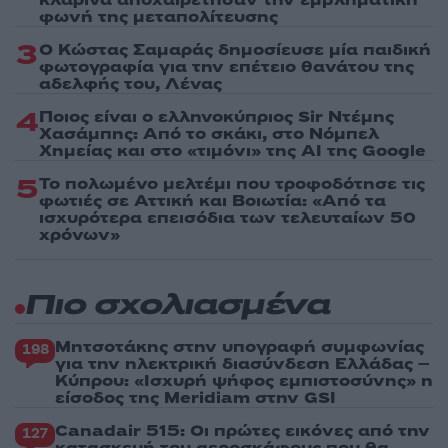
φωνή της μεταπολίτευσης
3
Ο Κώστας Σαμαράς δημοσίευσε μία παιδική
φωτογραφία για την επέτειο θανάτου της
αδελφής του, Λένας
4
Ποιος είναι ο ελληνοκύπριος Sir Ντέμης
Χασάμπης: Από το σκάκι, στο Νόμπελ
Χημείας και στο «τιμόνι» της AI της Google
5
Το πολωμένο μελτέμι που τροφοδότησε τις
φωτιές σε Αττική και Βοιωτία: «Από τα
ισχυρότερα επεισόδια των τελευταίων 50
χρόνων»
Πιο σχολιασμένα
Μητσοτάκης στην υπογραφή συμφωνίας
198
για την ηλεκτρική διασύνδεση Ελλάδας –
Κύπρου: «Ισχυρή ψήφος εμπιστοσύνης» η
είσοδος της Meridiam στην GSI
Canadair 515: Οι πρώτες εικόνες από την
127
κατασκευή του αεροσκάφους που θα