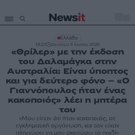
Μετάβαση
σε
o
27
περιεχόμενο
Ελλάδα
18:23
Δευτέρα 8 Ιουνίου 2026
«Θρίλερ» με την έκδοση
του Δαλαμάγκα στην
Αυστραλία: Είναι ύποπτος
και για δεύτερο φόνο – «Ο
Γιαννόπουλος ήταν ένας
κακοποιός» λέει η μητέρα
του
«Μου είπαν ότι ήταν κακοποιός, σε
εγκληματική οργάνωση, και τον είχαν
πληρώσει να μου σκοτώσει το παιδί»