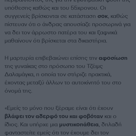
υπόθεσης καθώς και του 55χρονου. Οι
συγγενείς βρίσκονται σε κατάσταση
σοκ
, καθώς
πίστευαν ότι ο άνδρας απουσίαζε προσωρινά για
να δει τον άρρωστο πατέρα του και ξαφνικά
μαθαίνουν ότι βρίσκεται στα δικαστήρια.
Η μαρτυρία επιβεβαιώνει επίσης την
αφοσίωση
της γυναίκας στο πρόσωπο του Τζέιμς
Δαλαμάγκα, η οποία τον στήριζε πρακτικά,
έχοντας μεταξύ άλλων το αυτοκίνητό του στο
όνομά της.
«Εμείς το μόνο που ξέραμε είναι ότι έχουν
βλάψει τον αδερφό του και φοβόταν
και ο
ίδιος. Και υπήρχε μια
μυστικοπάθεια
, δηλαδή
φανταστείτε εμείς ότι τον έχουμε δει τον