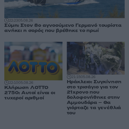
22:23
05.08.26
Σύμη: Στον 8ο αγνοούμενο Γερμανό τουρίστα
ανήκει η σορός που βρέθηκε το πρωί
21:15
05.08.26
Ηράκλειο: Συγκίνηση
22:10
05.08.26
στο τρισάγιο για τον
Κλήρωση ΛΟΤΤΟ
21χρονο που
2750: Αυτοί είναι οι
δολοφονήθηκε στην
τυχεροί αριθμοί
Αμμουδάρα – Θα
γιόρταζε τα γενέθλιά
του