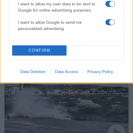
αποχωρήσαμε για καρέκλες», αιχμές για
I want to allow my user data to be sent to
«συγκεντρωτικό μοντέλο»
Google for online advertising purposes.
I want to allow Google to send me
personalized advertising.
Ελλάδα: Περισσότερα
CONFIRM
άρθρα
Data Deletion
Data Access
Privacy Policy