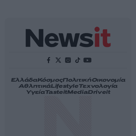
Ελλάδα
Κόσμος
Πολιτική
Οικονομία
Αθλητικά
Lifestyle
Τεχνολογία
Υγεία
Tasteit
Media
Driveit