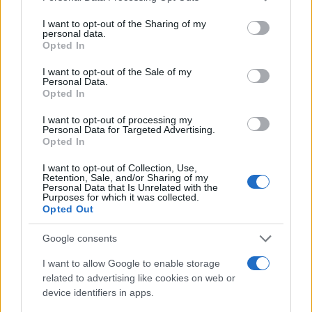
services and may gather and store information including but
Πιο σχολιασμένα
not limited to your visit or usage behaviour. You may click to
I want to opt-out of the Sharing of my
personal data.
grant or deny consent to Google and its third-party tags to
Opted In
Μητσοτάκης στην υπογραφή συμφωνίας
178
use your data for below specified purposes in below Google
για την ηλεκτρική διασύνδεση Ελλάδας –
consent section.
I want to opt-out of the Sale of my
Κύπρου: «Ισχυρή ψήφος εμπιστοσύνης» η
Personal Data.
είσοδος της Meridiam στην GSI
Opted In
Το τελευταίο αντίο στον Γιάννη
134
Βαρβιτσιώτη: «Ήταν φτιαγμένος από
I want to opt-out of processing my
Personal Data for Targeted Advertising.
εκείνο το σπάνιο μέταλλο μιας άλλης
Opted In
εποχής», είπε ο Κυριάκος Μητσοτάκης
στον επικήδειο
I want to opt-out of Collection, Use,
Νέες απώλειες για την Καρυστιανού:
Retention, Sale, and/or Sharing of my
130
Personal Data that Is Unrelated with the
Παραιτήθηκαν Μουτσάτσου, Ιωαννίδου
Purposes for which it was collected.
και Κοτσόργιος - «Αποχωρώ από μια
Opted Out
αυταπάτη»
Συνελήφθη στην Ψάθα αδερφός
Google consents
63
αντιδημάρχου - Έσπασε το μπλόκο της
ΕΛΑΣ και έπεσε με το αυτοκίνητό του
I want to allow Google to enable storage
στα συντρίμμια του ελικοπτέρου
related to advertising like cookies on web or
device identifiers in apps.
Αυγερινός, Μουτσάτσου και ακόμη 20
63
πρώην στελέχη κατά Καρυστιανού: «Δεν