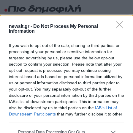
Πιο δημοφιλή
1
Τουρισμός για Όλους 2026: Σήμερα ανοίγει
η πλατφόρμα – Ποια ΑΦΜ προηγούνται
newsit.gr -
Do Not Process My Personal
στις αιτήσεις
Information
2
Κυψέλη: Ο περίεργος ηλικιωμένος και το
If you wish to opt-out of the sale, sharing to third parties, or
ταξίδι στην Αράχωβα – Όσα ισχυρίστηκε ο
26χρονος για τον θάνατο της Βρετανίδας
processing of your personal or sensitive information for
targeted advertising by us, please use the below opt-out
3
Η φωτιά στη Δυτική Αττική, από την
section to confirm your selection. Please note that after your
κορυφή του Κιθαιρώνα – Το εντυπωσιακό
opt-out request is processed you may continue seeing
timelapse βίντεο
interest-based ads based on personal information utilized by
4
Νέο κύμα ζέστης από το Σαββατοκύριακο
us or personal information disclosed to third parties prior to
με 40άρια - Πολύ υψηλός κίνδυνος
your opt-out. You may separately opt-out of the further
πυρκαγιάς σε Αττική, Εύβοια, Λέσβο και
disclosure of your personal information by third parties on the
Χίο σήμερα
IAB’s list of downstream participants. This information may
5
Μύκονος: Βίντεο με τους αστυνομικούς να
also be disclosed by us to third parties on the
IAB’s List of
εντοπίζουν την τσάντα Hermès και το
Downstream Participants
that may further disclose it to other
Rolex όπου άρπαξε Έλληνας οδηγός από
third parties.
Ουκρανό τουρίστα
Please note that this website/app uses one or more Google
Personal Data Processing Opt Outs