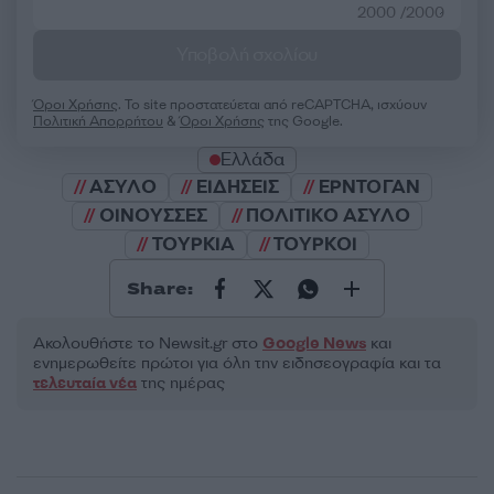
2000 /2000
Υποβολή σχολίου
Όροι Χρήσης
. Το site προστατεύεται από reCAPTCHA, ισχύουν
Πολιτική Απορρήτου
&
Όροι Χρήσης
της Google.
Ελλάδα
ΑΣΥΛΟ
ΕΙΔΗΣΕΙΣ
ΕΡΝΤΟΓΑΝ
ΟΙΝΟΥΣΣΕΣ
ΠΟΛΙΤΙΚΟ ΑΣΥΛΟ
ΤΟΥΡΚΙΑ
ΤΟΥΡΚΟΙ
Share:
Ακολουθήστε το Νewsit.gr στο
Google News
και
ενημερωθείτε πρώτοι για όλη την ειδησεογραφία και τα
τελευταία νέα
της ημέρας