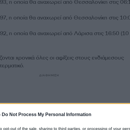
593, η οποία θα αναχωρεί από Θεσσαλονίκη στις 06:1
597, η οποία θα αναχωρεί από Θεσσαλονίκη στις 10:0
92, η οποία θα αναχωρεί από Λάρισα στις 16:50 (10
ζονται χρονικά όλες οι αφίξεις στους ενδιάμεσους
τερματικό.
ΔΙΑΦΗΜΙΣΗ
-
Do Not Process My Personal Information
to opt-out of the sale, sharing to third parties, or processing of your per