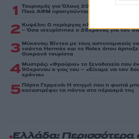
1
Τουρισμός για Όλους 2026: Σήμερα ανοίγ
Ποια ΑΦΜ προηγούνται στις αιτήσεις
2
Κυψέλη: Ο περίεργος ηλικιωμένος και το
– Όσα ισχυρίστηκε ο 26χρονος για τον θ
3
Μύκονος: Βίντεο με τους αστυνομικούς ν
τσάντα Hermès και το Rolex όπου άρπαξ
Ουκρανό τουρίστα
4
Μυστράς: «Φρούριο» το ξενοδοχείο που έ
90χρονου ο γιος του – «Είχαμε να τον δ
χρόνια»
5
Πόρτο Γερμενό: Η στιγμή που η φωτιά μπα
καταστρέφει τα πάντα στο πέρασμά της
Ελλάδα: Περισσότερα