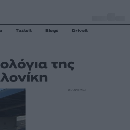
o
Αθήνα
27
C
a
Tasteit
Blogs
Driveit
ολόγια της
λονίκη
ΔΙΑΦΗΜΙΣΗ