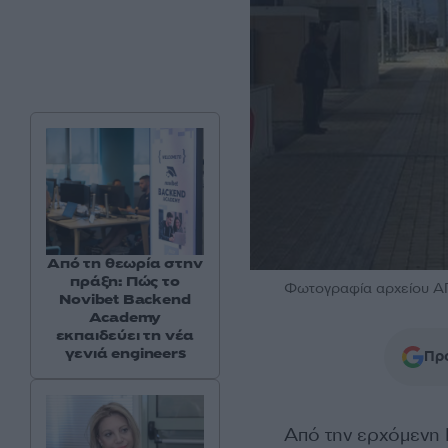
Από τη θεωρία στην
πράξη: Πώς το
Φωτογραφία αρχείου 
Novibet Backend
Academy
εκπαιδεύει τη νέα
γενιά engineers
Προ
Από την ερχόμενη 