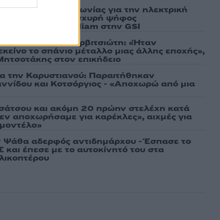
ν υπογραφή συμφωνίας για την ηλεκτρική
άδας – Κύπρου: «Ισχυρή ψήφος
 είσοδος της Meridiam στην GSI
τίο στον Γιάννη Βαρβιτσιώτη: «Ήταν
εκείνο το σπάνιο μέταλλο μιας άλλης εποχής»,
 Μητσοτάκης στον επικήδειο
ια την Καρυστιανού: Παραιτήθηκαν
ννίδου και Κοτσόργιος - «Αποχωρώ από μια
σάτσου και ακόμη 20 πρώην στελέχη κατά
εν αποχωρήσαμε για καρέκλες», αιχμές για
 μοντέλο»
 Ψάθα αδερφός αντιδημάρχου - Έσπασε το
 και έπεσε με το αυτοκίνητό του στα
ελικοπτέρου