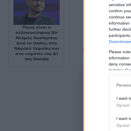
sensitive in
confirm you
continue se
information 
Ποιος είναι ο
further disc
ελληνοκύπριος Sir
participants
Ντέμης Χασάμπης:
Downstream 
Από το σκάκι, στο
Σχόλι
Νόμπελ Χημείας και
Please note
στο «τιμόνι» της AI
information 
της Google
deny consent
in below Go
Persona
I want t
Opted 
I want t
Opted 