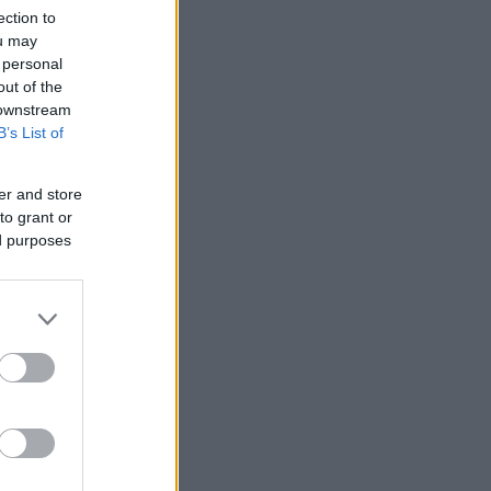
ection to
ou may
 personal
out of the
 downstream
B’s List of
er and store
to grant or
ed purposes
 /50