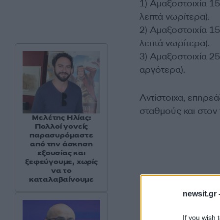
1) Αμαξοστοιχία 1
λεπτά νωρίτερα).
2) Αμαξοστοιχία 1
λεπτά νωρίτερα).
3) Αμαξοστοιχία 25
αργότερα).
Αντίστοιχα, επηρεά
σταθμούς και στον 
Μελέτης Ηλίας:
Πολλοί γονείς
παρασυρόμαστε
από την άσκηση
εξουσίας και
ξεφεύγουμε, χωρίς
να το
καταλαβαίνουμε
newsit.gr 
If you wish 