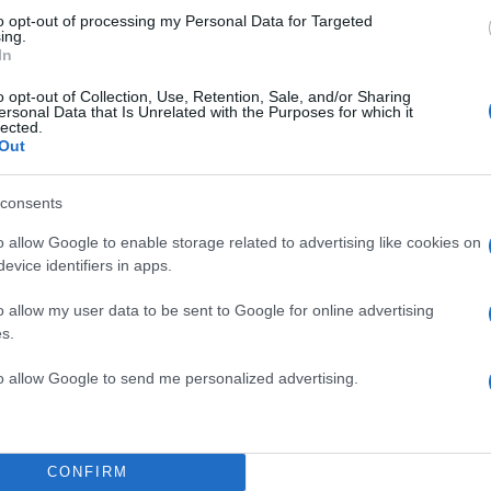
2000 /
to opt-out of processing my Personal Data for Targeted
ing.
Υποβολή σχολίου
In
o opt-out of Collection, Use, Retention, Sale, and/or Sharing
ροστατεύεται από reCAPTCHA, ισχύουν
Πολιτική Απορρήτου
&
Όροι Χρήσης
της
ersonal Data that Is Unrelated with the Purposes for which it
lected.
Out
Ελλάδα
ΟΓΙΑ
ΘΕΣΣΑΛΟΝΙΚΗ
ΛΑΡΙΣΑ
ΤΡΑΙΝΟΣΕ
consents
Share:
o allow Google to enable storage related to advertising like cookies on
evice identifiers in apps.
θήστε το Νewsit.gr στο
Google News
και ενημερωθείτε
 για όλη την ειδησεογραφία και τα
τελευταία νέα
της
o allow my user data to be sent to Google for online advertising
ς
s.
to allow Google to send me personalized advertising.
Πιο σχολι
CONFIRM