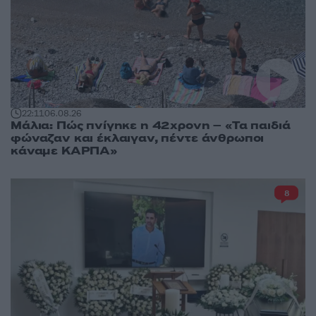
22:11
06.08.26
Μάλια: Πώς πνίγηκε η 42χρονη – «Τα παιδιά
φώναζαν και έκλαιγαν, πέντε άνθρωποι
κάναμε ΚΑΡΠΑ»
8