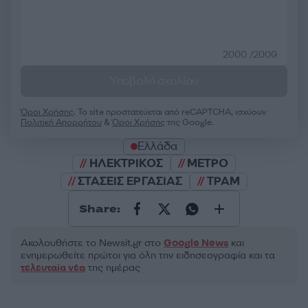
2000 /2000
Υποβολή σχολίου
Όροι Χρήσης
. Το site προστατεύεται από reCAPTCHA, ισχύουν
Πολιτική Απορρήτου
&
Όροι Χρήσης
της Google.
Ελλάδα
ΗΛΕΚΤΡΙΚΟΣ
ΜΕΤΡΟ
ΣΤΑΣΕΙΣ ΕΡΓΑΣΙΑΣ
ΤΡΑΜ
Share:
Ακολουθήστε το Νewsit.gr στο
Google News
και
ενημερωθείτε πρώτοι για όλη την ειδησεογραφία και τα
τελευταία νέα
της ημέρας