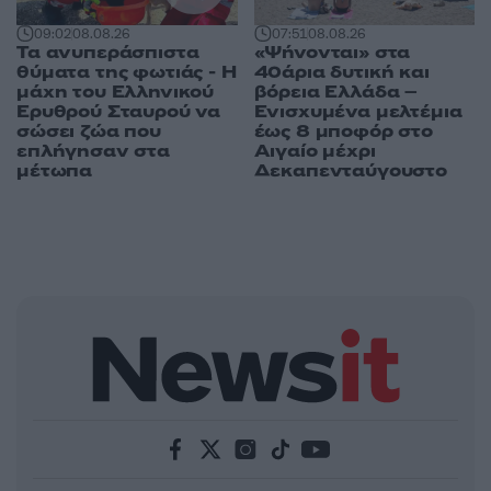
09:02
08.08.26
07:51
08.08.26
Τα ανυπεράσπιστα
«Ψήνονται» στα
θύματα της φωτιάς - Η
40άρια δυτική και
μάχη του Ελληνικού
βόρεια Ελλάδα –
Ερυθρού Σταυρού να
Ενισχυμένα μελτέμια
σώσει ζώα που
έως 8 μποφόρ στο
επλήγησαν στα
Αιγαίο μέχρι
μέτωπα
Δεκαπενταύγουστο