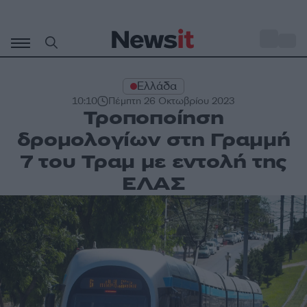
Μετάβαση
σε
o
34
περιεχόμενο
Ελλάδα
10:10
Πέμπτη 26 Οκτωβρίου 2023
Τροποποίηση
δρομολογίων στη Γραμμή
7 του Τραμ με εντολή της
ΕΛΑΣ