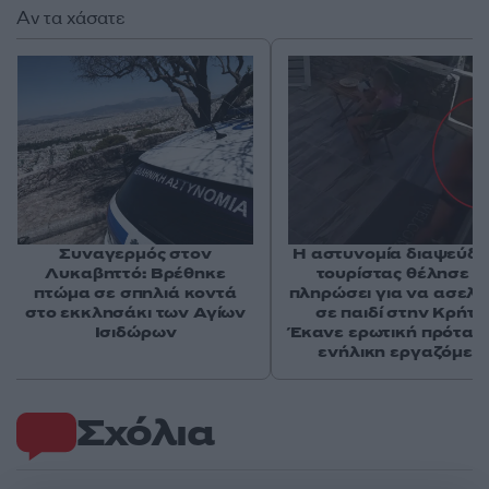
Αν τα χάσατε
Συναγερμός στον
Η αστυνομία διαψεύδει
Λυκαβηττό: Βρέθηκε
τουρίστας θέλησε ν
πτώμα σε σπηλιά κοντά
πληρώσει για να ασελγ
στο εκκλησάκι των Αγίων
σε παιδί στην Κρήτη 
Ισιδώρων
Έκανε ερωτική πρότασ
ενήλικη εργαζόμεν
Σχόλια