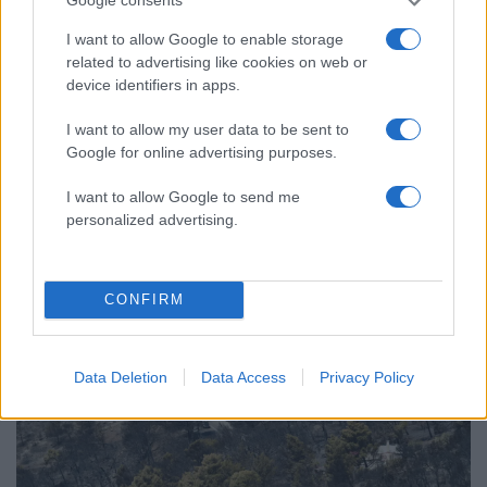
Google consents
I want to allow Google to enable storage
related to advertising like cookies on web or
device identifiers in apps.
I want to allow my user data to be sent to
Google for online advertising purposes.
I want to allow Google to send me
personalized advertising.
12:34
08.08.26
ΥΠΕΘΑ: Μηνιαία επανεξέταση για τους Patriot
στη Σαουδική Αραβία
CONFIRM
Data Deletion
Data Access
Privacy Policy