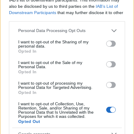
φόρος – Τι ισχυεί για τις γονικές παροχές
also be disclosed by us to third parties on the
IAB’s List of
Downstream Participants
that may further disclose it to other
Απίστευτο κι όμως αληθινό -
63
third parties.
Aναστέλλονται τα τακτικά ραντεβού του
αγγειοχειρουργού του νοσοκομείου
Please note that this website/app uses one or more Google
Χανίων επειδή κλάπηκε το μηχανάκι του
Personal Data Processing Opt Outs
γιατρού
services and may gather and store information including but
not limited to your visit or usage behaviour. You may click to
I want to opt-out of the Sharing of my
Στα Χανιά για ολιγοήμερες διακοπές ο
52
personal data.
grant or deny consent to Google and its third-party tags to
Κυριάκος Μητσοτάκης με την σύζυγό του
Opted In
use your data for below specified purposes in below Google
Μαρέβα
consent section.
I want to opt-out of the Sale of my
Personal Data.
Opted In
I want to opt-out of processing my
Personal Data for Targeted Advertising.
Ελλάδα: Περισσότερα
Opted In
άρθρα
I want to opt-out of Collection, Use,
Retention, Sale, and/or Sharing of my
Personal Data that Is Unrelated with the
Purposes for which it was collected.
Opted Out