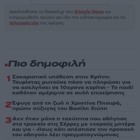
Ακολουθήστε το Νewsit.gr στο
Google News
και
ενημερωθείτε πρώτοι για όλη την ειδησεογραφία και τα
τελευταία νέα
της ημέρας
Πιο δημοφιλή
1
Σοκαριστική υπόθεση στην Κρήτη:
Τουρίστας ρωτούσε πόσο να πληρώσει για
να ασελγήσει σε 10χρονο κορίτσι - Το παιδί
καθόταν αμέριμνο σε αυλή επιχείρησης
2
Έφυγε από τη ζωή η Χριστίνα Πιτουρά,
πρώην σύζυγος του Βασίλη Χιώτη
3
Δεν ήταν μόνο η ταχύτητα που οδήγησε
στο τροχαίο στις Σέρρες με νεκρούς μητέρα
και γιο - «Ίσως κάτι απέσπασε την προσοχή
του οδηγού» λέει πραγματογνώμονας