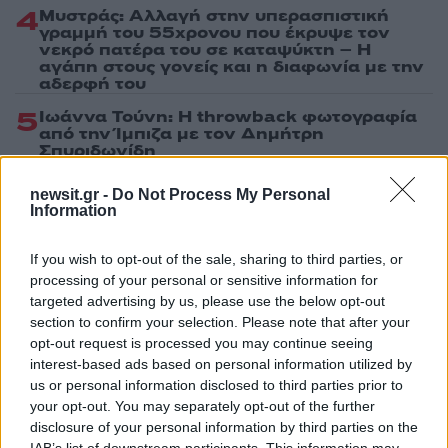
4
Μυστράς: Αλλαγή στην υπερασπιστική
γραμμή του 55χρονου που έκρυψε τον
νεκρό πατέρα του σε καταψύκτη – Η
αγάπη στους γονείς και η διαφωνία με την
αδερφή του
5
Ιωάννα Τούνη: Η throwback φωτογραφία
από την Ίμπιζα με τον Δημήτρη
Σπυριδωνίδη
newsit.gr -
Do Not Process My Personal
Information
Πιο σχολιασμένα
If you wish to opt-out of the sale, sharing to third parties, or
Marfin: Η 46χρονη πήρε προθεσμία για
100
να απολογηθεί την Τρίτη – «Είναι αθώα,
processing of your personal or sensitive information for
συμμετείχε στη διαδήλωση όπως και
targeted advertising by us, please use the below opt-out
100.000 άτομα»
section to confirm your selection. Please note that after your
opt-out request is processed you may continue seeing
Βγήκαν ξανά τα μαχαίρια στην Ελπίδα
90
για τη Δημοκρατία: «Καρυστιανού,
interest-based ads based on personal information utilized by
Γρατσία και Γαλανός μετέτρεψαν το
us or personal information disclosed to third parties prior to
κίνημα σε φοβικό αρχηγικό κόμμα»
your opt-out. You may separately opt-out of the further
disclosure of your personal information by third parties on the
Μεταφορές χρημάτων: Πότε μπορεί να
71
θεωρηθούν δωρεές και να επιβληθεί
IAB’s list of downstream participants. This information may