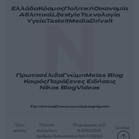
Ελλάδα
Κόσμος
Πολιτική
Οικονομία
Αθλητικά
Lifestyle
Τεχνολογία
Υγεία
Tasteit
Media
Driveit
Πρωτοσέλιδα
Γνώμη
Melas Blog
Καιρός
Παράξενες Ειδήσεις
Nikos Blog
Videos
Ταυτότητα
Επικοινωνία
Διαφήμιση
Όροι
Πολιτική
Πληροφορίες α.27
Cookies
χρήσης
απορρήτου
Ν.5253/2025
Αριθμός Πιστοποίησης Μ.Η.Τ.232163