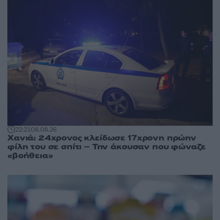
22:21
08.08.26
Χανιά: 24χρονος κλείδωσε 17χρονη πρώην
φίλη του σε σπίτι – Την άκουσαν που φώναζε
«βοήθεια»