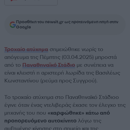
Προσθήκη του newsit.gr ως προτεινόμενη πηγή στην
Google
Τροχαίο ατύχημα
σημειώθηκε νωρίς το
απόγευμα της Πέμπτης (03.04.2025) μπροστά
από το
Παναθηναϊκό Στάδιο
με συνέπεια να
είναι κλειστή η αριστερή λωρίδα της Βασιλέως
Κωνσταντίνου (ρεύμα προς Συγγρού).
Το τροχαίο ατύχημα στο Παναθηναϊκό Στάδιοο
έγινε όταν ένας ντελιβεράς έχασε τον έλεγχο της
μηχανής του που
«καρφώθηκε» κάτω από
προπορευόμενο αυτοκίνητο
λόγω της
αυξημένης κίνησης στο σημείο και της