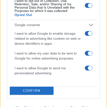
πρότεινε συνεργασία
I want to opt-out of Collection, Use,
Retention, Sale, and/or Sharing of my
Personal Data that Is Unrelated with the
Purposes for which it was collected.
Opted Out
Πιο σχολιασμένα
Google consents
Marfin: Η 46χρονη πήρε προθεσμία για
104
να απολογηθεί την Τρίτη – «Είναι αθώα,
I want to allow Google to enable storage
συμμετείχε στη διαδήλωση όπως και
related to advertising like cookies on web or
100.000 άτομα»
device identifiers in apps.
Βγήκαν ξανά τα μαχαίρια στην Ελπίδα
96
για τη Δημοκρατία: «Καρυστιανού,
I want to allow my user data to be sent to
Γρατσία και Γαλανός μετέτρεψαν το
Google for online advertising purposes.
κίνημα σε φοβικό αρχηγικό κόμμα»
Μεταφορές χρημάτων: Πότε μπορεί να
82
I want to allow Google to send me
θεωρηθούν δωρεές και να επιβληθεί
personalized advertising.
φόρος – Τι ισχυεί για τις γονικές παροχές
Απίστευτο κι όμως αληθινό -
79
Aναστέλλονται τα τακτικά ραντεβού του
αγγειοχειρουργού του νοσοκομείου
CONFIRM
Χανίων επειδή κλάπηκε το μηχανάκι του
γιατρού