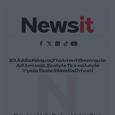
Ελλάδα
Κόσμος
Πολιτική
Οικονομία
Αθλητικά
Lifestyle
Τεχνολογία
Υγεία
Tasteit
Media
Driveit