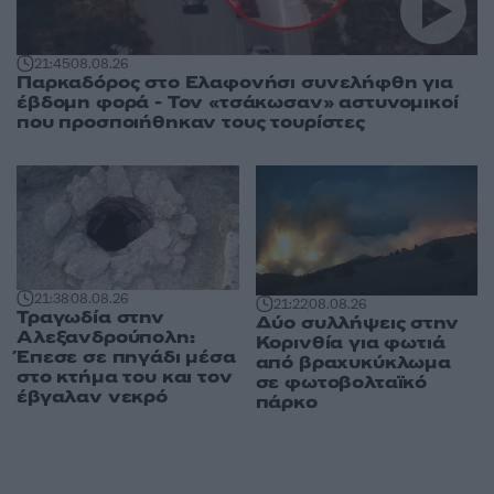
21:45
08.08.26
Παρκαδόρος στο Ελαφονήσι συνελήφθη για
έβδομη φορά - Τον «τσάκωσαν» αστυνομικοί
που προσποιήθηκαν τους τουρίστες
21:38
08.08.26
21:22
08.08.26
Τραγωδία στην
Δύο συλλήψεις στην
Αλεξανδρούπολη:
Κορινθία για φωτιά
Έπεσε σε πηγάδι μέσα
από βραχυκύκλωμα
στο κτήμα του και τον
σε φωτοβολταϊκό
έβγαλαν νεκρό
πάρκο