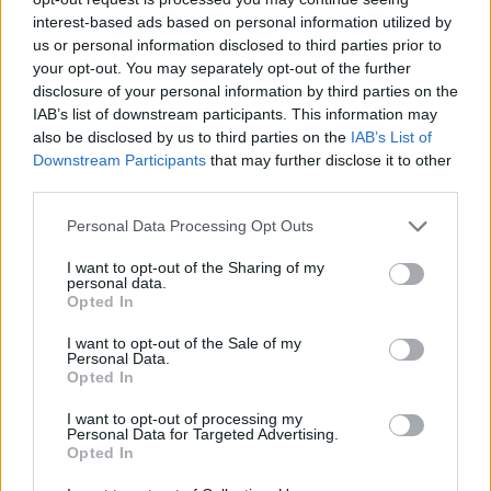
interest-based ads based on personal information utilized by
us or personal information disclosed to third parties prior to
your opt-out. You may separately opt-out of the further
Πιο δημοφιλή
disclosure of your personal information by third parties on the
IAB’s list of downstream participants. This information may
1
«Ψήνονται» στα 40άρια δυτική και βόρεια
also be disclosed by us to third parties on the
IAB’s List of
Ελλάδα – Ενισχυμένα μελτέμια έως 8
μποφόρ στο Αιγαίο μέχρι
Downstream Participants
that may further disclose it to other
Δεκαπενταύγουστο
third parties.
2
Ίση με 6 βόμβες Χιροσίμα η ενέργεια που
Please note that this website/app uses one or more Google
Personal Data Processing Opt Outs
απελευθερώθηκε από τη mega fire σε
services and may gather and store information including but
Αττική και Βοιωτία - Πώς κάηκε μέσα σε 2
not limited to your visit or usage behaviour. You may click to
I want to opt-out of the Sharing of my
βράδια το 55% της έκτασης
personal data.
grant or deny consent to Google and its third-party tags to
Opted In
3
Μαριζέτα Αντωνοπούλου στο newsit.gr: Οι
use your data for below specified purposes in below Google
“σωτήρες” ανήκουν στο χρονοντούλαπο
consent section.
της ιστορίας
I want to opt-out of the Sale of my
Personal Data.
4
Opted In
Η FIFA απάντησε στις καταγγελίες για την
ερωμένη του Ινφαντίνο: «Κατηγορηματικά
αναληθείς και δυσφημιστικοί οι ισχυρισμοί»
I want to opt-out of processing my
Personal Data for Targeted Advertising.
5
Η Άννα Βίσση ξετρελάθηκε με μπάντα που
Opted In
έπαιζε Τσιτσάνη στο Φισκάρδο και τους