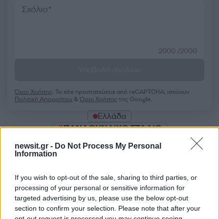
2000 /2000
Υποβολή σχολίου
Όροι Χρήσης
. Το site προστατεύεται από reCAPTCHA, ισχύουν
Πολιτική Απορρήτου
&
Όροι Χρήσης
της Google.
Ελλάδα
ΠΑΝΑΘΗΝΑΙΚΟ ΣΤΑΔΙΟ
newsit.gr -
Do Not Process My Personal
Share:
Information
Ακολουθήστε το Νewsit.gr στο
Google News
και
If you wish to opt-out of the sale, sharing to third parties, or
ενημερωθείτε πρώτοι για όλη την ειδησεογραφία και τα
processing of your personal or sensitive information for
τελευταία νέα
της ημέρας
targeted advertising by us, please use the below opt-out
section to confirm your selection. Please note that after your
opt-out request is processed you may continue seeing