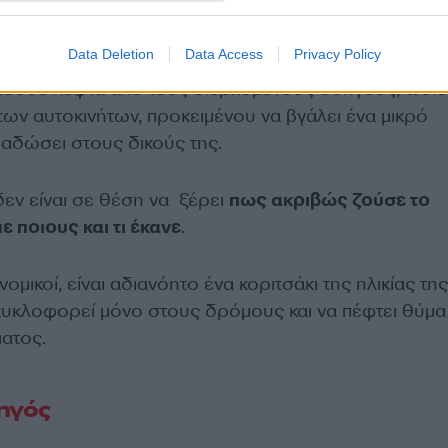
Data Deletion
Data Access
Privacy Policy
ζητούσε λεφτά από τους διερχόμενους οδηγούς, άλλο
 των αυτοκινήτων, προκειμένου να βγάλει ένα μικρό
αραδώσει στους δικούς της.
δεν είναι σε θέση να ξέρει
πως ακριβώς ζούσε το
ε ποιους και τι έκανε
.
μικοί, είναι αδιανόητο ένα κοριτσάκι της ηλικίας της
 κυκλοφορεί μόνο στους δρόμους και να πέφτει θύμα
ατος.
ηγός