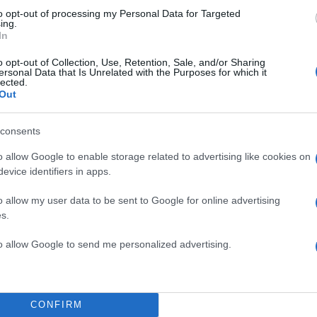
to opt-out of processing my Personal Data for Targeted
ing.
In
o opt-out of Collection, Use, Retention, Sale, and/or Sharing
ersonal Data that Is Unrelated with the Purposes for which it
lected.
Out
consents
o allow Google to enable storage related to advertising like cookies on
evice identifiers in apps.
o allow my user data to be sent to Google for online advertising
s.
to allow Google to send me personalized advertising.
CONFIRM