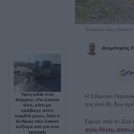
Οι σκηνές όπου ζούσε η
Δημήτρης 
Προ
Τραγωδία στις
Η 13χρονη Παρασκ
Σέρρες: «Τα έχασα
της από ΙΧ, δεν πρ
όλα, κάτι με
τράβαγε στην
καρδιά μου», λέει ο
Έφυγε από τη ζωή 
άνδρας που έχασε
σύζυγο και γιο στο
στου Ρέντη, όπου
τροχαίο