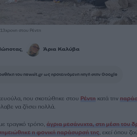
 13χρονη στου Ρέντη
Πώποτας
Άρια Καλύβα
,
σθήκη του newsit.gr ως προτεινόμενη πηγή στην Google
ευούλα, που σκοτώθηκε στου
Ρέντη
κατά την
παρά
όλαβε να ζήσει πολλά.
με τραγικό τρόπο,
άγρια μεσάνυχτα, στη μέση του 
 σημειώθηκε η φονική παράσυρσή της
, εκεί όπου ζο