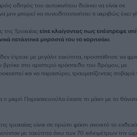
ρός οδηγός του αυτοκινήτου δείχνει να είναι σε
α μην μπορεί να συνειδητοποιήσει τι ακριβώς έχει γίν
ς της Τροχαίας
είπε κλαίγοντας πως επέστρεφε σπίτ
φνικά πετάχτηκε μπροστά του το κοριτσάκι
.
δεν έτρεχε με μεγάλη ταχύτητα, προσπάθησε να φρε
ο βρήκε στο αριστερό κράσπεδο του δρόμου, με
οχιαστεί και να παρασύρει, τραυματίζοντας σοβαρά 
 η μικρή Παρασκευούλα έχασε τη μάχη με το θάνατ
της τροχαίας είναι σε πρώτη φάση ανοιχτό το ενδεχ
ινούνταν με ταχύτητα άνω των 70 χιλιομέτρων την ώρ