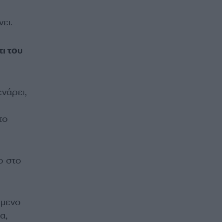
ει.
ι του
νάρει,
το
ο στο
όμενο
α,