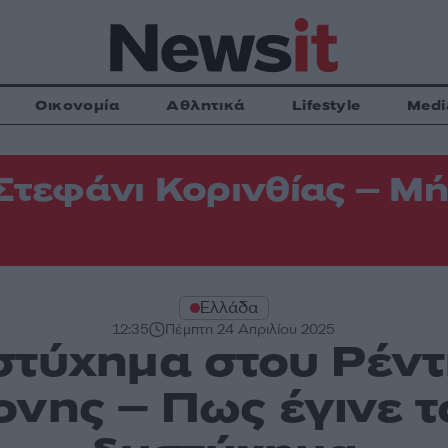
Οικονομία
Αθλητικά
Lifestyle
Medi
Στεφάνι Κορινθίας – Μή
Ελλάδα
12:35
Πέμπτη 24 Απριλίου 2025
στύχημα στου Ρέντ
ονης – Πως έγινε τ