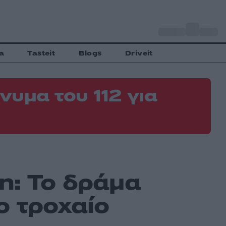
o
Αθήνα
35
C
a
Tasteit
Blogs
Driveit
νυμα του 112 για
η: Το δράμα
ο τροχαίο