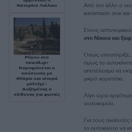
ερμηνεύει η
Από την άλλη ο νεα
Κατερίνα Λιόλιου
κατάσταση σοκ και ν
Στους αστυνομικού
στη Νίκαια και ξα
Όπως υποστήριξε, 
Ρήγου στο
όμως το αυτοκίνητ
newsit.gr:
Κορυφώνεται ο
αποτέλεσμα να εκτρ
καύσωνας με
μικρό κοριτσάκι.
40άρια και ισχυρό
μελτέμι -
Αυξημένος ο
κίνδυνος για φωτιές
Λίγη ώρα αργότερα
νοσοκομείο.
Για τους αναλυτές 
το αυτοκίνητο να κ