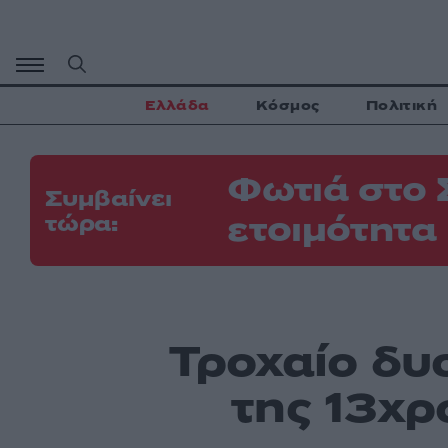
Μετάβαση
σε
περιεχόμενο
Ελλάδα
Κόσμος
Πολιτική
Φωτιά στο 
Συμβαίνει
ετοιμότητα
τώρα:
Τροχαίο δυ
της 13χρ