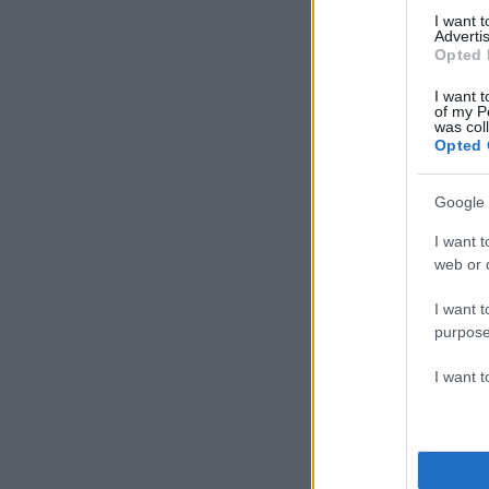
I want 
Advertis
Opted 
I want t
of my P
was col
Opted 
Google 
I want t
web or d
I want t
purpose
I want 