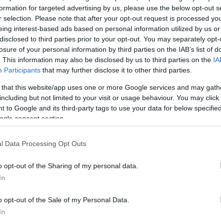
ς
.
formation for targeted advertising by us, please use the below opt-out s
r selection. Please note that after your opt-out request is processed y
ικοί εξετάζουν με προσοχή την υπόθεση και είναι ιδια
eing interest-based ads based on personal information utilized by us or
disclosed to third parties prior to your opt-out. You may separately opt-
σα λένε οι συγγενείς της μικρής, καθώς εκτιμούν ότι 
losure of your personal information by third parties on the IAB’s list of
ρασκευούλας δεν ήθελαν εμφανιστούν στην τροχαία
. This information may also be disclosed by us to third parties on the
IA
εράσει το αυτόφωρο
και να μην συλληφθούν για
Participants
that may further disclose it to other third parties.
ίας ανηλίκου.
 that this website/app uses one or more Google services and may gath
including but not limited to your visit or usage behaviour. You may click 
 to Google and its third-party tags to use your data for below specifi
φαίνεται να πήγαινε σχολείο και συνήθιζε μόνο του 
ogle consent section.
 των γονιών του – να περιφέρεται όλη την ημέρα 
κά βρήκε τραγικό θάνατο.
l Data Processing Opt Outs
ΔΙΑΦΗΜΙΣΗ
o opt-out of the Sharing of my personal data.
In
o opt-out of the Sale of my Personal Data.
In