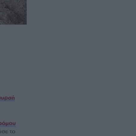
συρσή
δρόμου
ύσε το