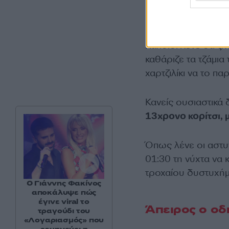
Κάποιοι λένε ότι 
καθάριζε τα τζάμια
χαρτζιλίκι να το π
Κανείς ουσιαστικά 
13χρονο κορίτσι, μ
Όπως λένε οι αστυνο
01:30 τη νύχτα να
τροχαίου δυστυχήμ
Ο Γιάννης Φακίνος
αποκάλυψε πώς
έγινε viral το
Άπειρος ο οδ
τραγούδι του
«Λογαριασμός» που