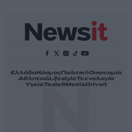
Ελλάδα
Κόσμος
Πολιτική
Οικονομία
Αθλητικά
Lifestyle
Τεχνολογία
Υγεία
Tasteit
Media
Driveit