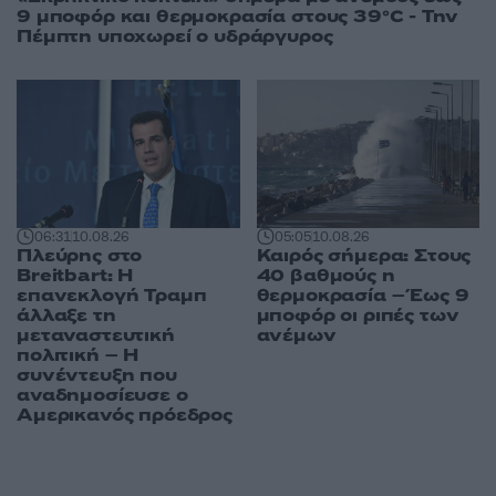
9 μποφόρ και θερμοκρασία στους 39°C - Την
Πέμπτη υποχωρεί ο υδράργυρος
06:31
10.08.26
05:05
10.08.26
Πλεύρης στο
Καιρός σήμερα: Στους
Breitbart: Η
40 βαθμούς η
επανεκλογή Τραμπ
θερμοκρασία – Έως 9
άλλαξε τη
μποφόρ οι ριπές των
μεταναστευτική
ανέμων
πολιτική – Η
συνέντευξη που
αναδημοσίευσε ο
Αμερικανός πρόεδρος