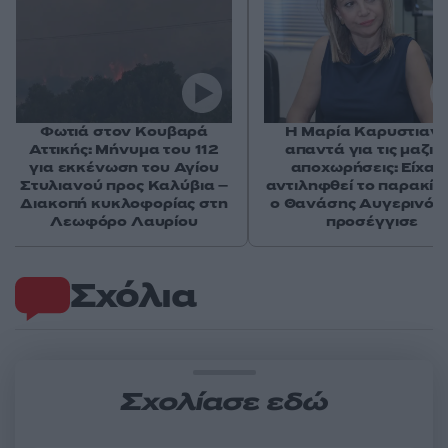
Φωτιά στον Κουβαρά
Η Μαρία Καρυστιαν
Αττικής: Μήνυμα του 112
απαντά για τις μαζικ
για εκκένωση του Αγίου
αποχωρήσεις: Είχαμ
Στυλιανού προς Καλύβια –
αντιληφθεί το παρακίν
Διακοπή κυκλοφορίας στη
ο Θανάσης Αυγερινός 
Λεωφόρο Λαυρίου
προσέγγισε
Σχόλια
Σχολίασε εδώ