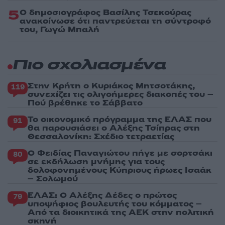
5
Ο δημοσιογράφος Βασίλης Τσεκούρας
ανακοίνωσε ότι παντρεύεται τη σύντροφό
του, Γωγώ Μπαλή
Πιο σχολιασμένα
Στην Κρήτη ο Κυριάκος Μητσοτάκης,
119
συνεχίζει τις ολιγοήμερες διακοπές του –
Πού βρέθηκε το Σάββατο
Το οικονομικό πρόγραμμα της ΕΛΑΣ που
91
θα παρουσιάσει ο Αλέξης Τσίπρας στη
Θεσσαλονίκη: Σχέδιο τετραετίας
Ο Φειδίας Παναγιώτου πήγε με σορτσάκι
80
σε εκδήλωση μνήμης για τους
δολοφονημένους Κύπριους ήρωες Ισαάκ
– Σολωμού
ΕΛΑΣ: Ο Αλέξης Δέδες ο πρώτος
79
υποψήφιος βουλευτής του κόμματος –
Από τα διοικητικά της ΑΕΚ στην πολιτική
σκηνή