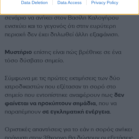
Data Deletion
Data Access
Privacy Policy
Εκτός από τα ρούχα που φέρει η σορός, το
σενάριο να ανήκει στον Βασίλη Καλογήρου
ενισχύει και το γεγονός ότι στην ευρύτερη
περιοχή δεν έχει δηλωθεί άλλη εξαφάνιση.
Μυστήριο
επίσης είναι πώς βρέθηκε σε ένα
τόσο δύσβατο σημείο.
Σύμφωνα με τις πρώτες εκτιμήσεις των δύο
ιατροδικαστών που εξέτασαν τη σορό στο
σημείο που εντοπίστηκε αναφέρουν πως
δεν
φαίνεται να προκύπτουν σημάδια
, που να
παραπέμπουν
σε εγκληματική ενέργεια
.
Οριστικές απαντήσεις για το εάν η σορός ανήκει
πράγματι στον 39χρονο θα δώσουν οι εξετάσεις