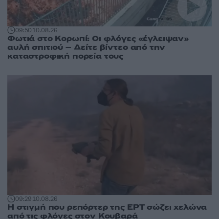
09:50
10.08.26
Φωτιά στο Κορωπί: Οι φλόγες «έγλειψαν»
αυλή σπιτιού – Δείτε βίντεο από την
καταστροφική πορεία τους
09:29
10.08.26
Η στιγμή που ρεπόρτερ της ΕΡΤ σώζει χελώνα
από τις φλόγες στον Κουβαρά