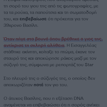
τη σορό του γιου της από τις φωτογραφίες, με
τα τα ρούχα, τα παπούτσια και τη σωματοδομή
του, και
επιβεβαίωσε
ότι πρόκειται για τον
39χρονο Βασίλη.
Όταν πήγε στο βουνό όπου βρέθηκε ο γιος της,
αντίκρισε τη σκληρή αλήθεια
. Η Εισαγγελέας
στάθηκε ακίνητη, κοίταξε το πτώμα, έκανε τον
σταυρό της και αποχώρησε ράκος μαζί με τον
σύζυγό της, σύμφωνα με ρεπορτάζ του Star
Στο πλευρό της ο σύζυγός της, ο οποίος δεν
αποχωριζόταν
ποτέ
τον γιο του.
Ο άτυχος Βασίλης, που η εξέταση DNA
αναμένεται να επιβεβαιώσει ότι η σορός ανήκει