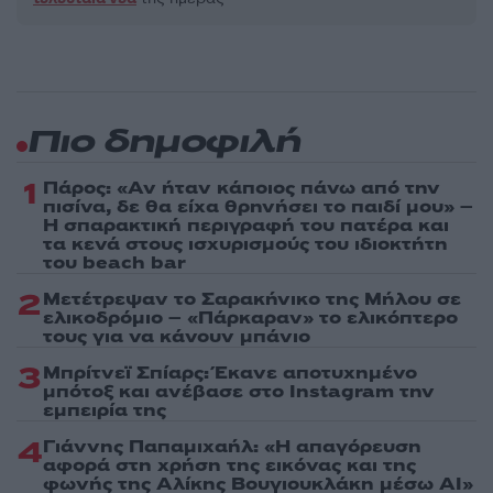
Πιο δημοφιλή
1
Πάρος: «Αν ήταν κάποιος πάνω από την
πισίνα, δε θα είχα θρηνήσει το παιδί μου» –
Η σπαρακτική περιγραφή του πατέρα και
τα κενά στους ισχυρισμούς του ιδιοκτήτη
του beach bar
2
Μετέτρεψαν το Σαρακήνικο της Μήλου σε
ελικοδρόμιο – «Πάρκαραν» το ελικόπτερο
τους για να κάνουν μπάνιο
3
Μπρίτνεϊ Σπίαρς: Έκανε αποτυχημένο
μπότοξ και ανέβασε στο Instagram την
εμπειρία της
4
Γιάννης Παπαμιχαήλ: «Η απαγόρευση
αφορά στη χρήση της εικόνας και της
φωνής της Αλίκης Βουγιουκλάκη μέσω AI»