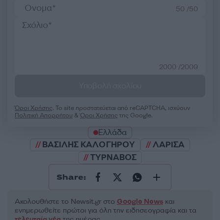
50 /50
2000 /2000
Υποβολή σχολίου
Όροι Χρήσης
. Το site προστατεύεται από reCAPTCHA, ισχύουν
Πολιτική Απορρήτου
&
Όροι Χρήσης
της Google.
Ελλάδα
ΒΑΣΙΛΗΣ ΚΑΛΟΓΗΡΟΥ
ΛΑΡΙΣΑ
ΤΥΡΝΑΒΟΣ
Share:
Ακολουθήστε το Νewsit.gr στο
Google News
και
ενημερωθείτε πρώτοι για όλη την ειδησεογραφία και τα
τελευταία νέα
της ημέρας