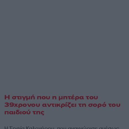
Η στιγμή που η μητέρα του
39χρονου αντικρίζει τη σορό του
παιδιού της
Η Σοφία Καλογήρου, που αναγνώρισε αμέσως