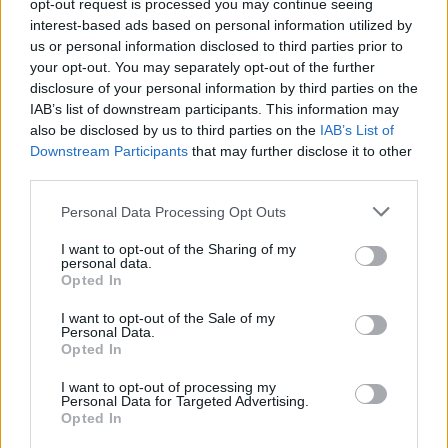
opt-out request is processed you may continue seeing
interest-based ads based on personal information utilized by
us or personal information disclosed to third parties prior to
your opt-out. You may separately opt-out of the further
disclosure of your personal information by third parties on the
Έρευνες για την σορό που βρέθηκε στον Τύρναβο
IAB’s list of downstream participants. This information may
also be disclosed by us to third parties on the
IAB’s List of
Downstream Participants
that may further disclose it to other
third parties.
Please note that this website/app uses one or more Google
Personal Data Processing Opt Outs
services and may gather and store information including but
not limited to your visit or usage behaviour. You may click to
I want to opt-out of the Sharing of my
personal data.
grant or deny consent to Google and its third-party tags to
Opted In
use your data for below specified purposes in below Google
consent section.
I want to opt-out of the Sale of my
Personal Data.
Opted In
I want to opt-out of processing my
Personal Data for Targeted Advertising.
Opted In