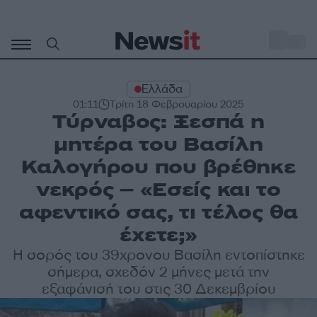
Μετάβαση
σε
o
29
περιεχόμενο
Ελλάδα
01:11
Τρίτη 18 Φεβρουαρίου 2025
Τύρναβος: Ξεσπά η
μητέρα του Βασίλη
Καλογήρου που βρέθηκε
νεκρός – «Εσείς και το
αφεντικό σας, τι τέλος θα
έχετε;»
Η σορός του 39χρονου Βασίλη εντοπίστηκε
σήμερα, σχεδόν 2 μήνες μετά την
εξαφάνισή του στις 30 Δεκεμβρίου