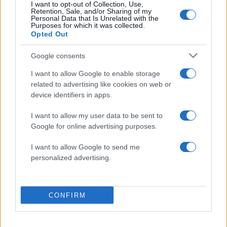
I want to opt-out of Collection, Use,
Retention, Sale, and/or Sharing of my
Τα ερωτήματα που προκύπτουν
Personal Data that Is Unrelated with the
Purposes for which it was collected.
Opted Out
Το
θρίλερ
της εξαφάνισης του Βασίλη
Google consents
Καλογήρου παίρνει πλέον άλλες διαστάσεις,
καθώς η σορός βρέθηκε σε απόσταση περίπου
I want to allow Google to enable storage
18 χιλιομέτρων από το σημείο που
related to advertising like cookies on web or
device identifiers in apps.
εξαφανίστηκε.
I want to allow my user data to be sent to
Google for online advertising purposes.
Και τα ερωτήματα που προκύπτουν είναι πολλά.
I want to allow Google to send me
-Πώς βρέθηκε
18 χιλιόμετρα
μακριά από το
personalized advertising.
σημείο που εξαφανίστηκε;
CONFIRM
-Έφτασε
μόνος
του ως την Πέρα Χώρα
Τυρνάβου ή τον μετέφεραν εκεί;