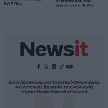
ελικοπτέρου που
ΚΑΡΠΑ»
έπεσε στην Ψάθα
Ελλάδα
Κόσμος
Πολιτική
Οικονομία
Αθλητικά
Lifestyle
Τεχνολογία
Υγεία
Tasteit
Media
Driveit