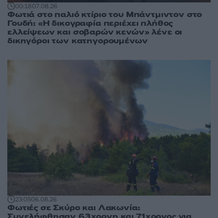
00:18
07.08.26
Φωτιά στο παλιό κτίριο του Μπάντμιντον στο
Γουδή: «Η δικογραφία περιέχει πλήθος
ελλείψεων και σοβαρών κενών» λένε οι
δικηγόροι των κατηγορουμένων
23:05
06.08.26
Φωτιές σε Σκύρο και Λακωνία:
Συνελήφθησαν 63χρονη και 71χρονος για