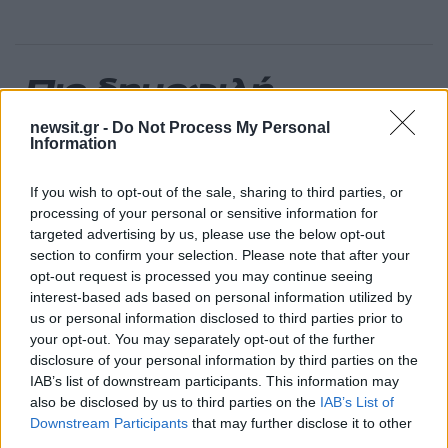
Πιο δημοφιλή
newsit.gr -
Do Not Process My Personal
1
Έφυγαν οι συνεργάτες, μένει η Μαρία
Information
Καρυστιανού - Η επόμενη μέρα για την
«Ελπίδα για τη Δημοκρατία»
If you wish to opt-out of the sale, sharing to third parties, or
2
Συγκίνηση στο τελευταίο αντίο στον Λάκη
processing of your personal or sensitive information for
Χαλκιά: Με την «Φάμπρικα», λαούτο και
κλαρίνα αποχαιρέτησαν την εμβληματική
targeted advertising by us, please use the below opt-out
φωνή της μεταπολίτευσης
section to confirm your selection. Please note that after your
opt-out request is processed you may continue seeing
3
Ποιος είναι ο ελληνοκύπριος Sir Ντέμης
interest-based ads based on personal information utilized by
Χασάμπης: Από το σκάκι, στο Νόμπελ
Χημείας και στο «τιμόνι» της AI της Google
us or personal information disclosed to third parties prior to
your opt-out. You may separately opt-out of the further
4
Το πολωμένο μελτέμι που τροφοδότησε τις
disclosure of your personal information by third parties on the
φωτιές σε Αττική και Βοιωτία: «Από τα
IAB’s list of downstream participants. This information may
ισχυρότερα επεισόδια των τελευταίων 50
χρόνων»
also be disclosed by us to third parties on the
IAB’s List of
Downstream Participants
that may further disclose it to other
5
Ο Κώστας Σαμαράς δημοσίευσε μία παιδική
third parties.