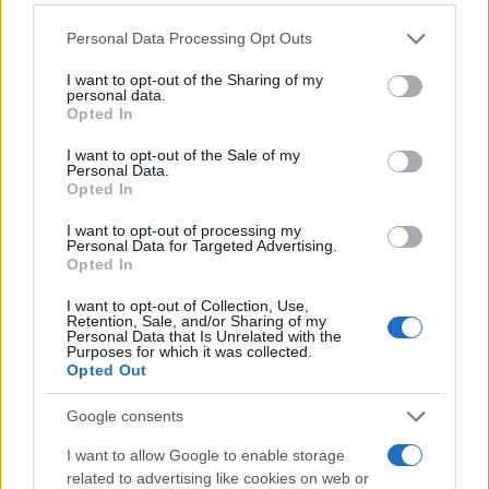
φωτογραφία για την επέτειο θανάτου της
αδελφής του, Λένας
Please note that this website/app uses one or more Google
Personal Data Processing Opt Outs
services and may gather and store information including but
not limited to your visit or usage behaviour. You may click to
I want to opt-out of the Sharing of my
Πιο σχολιασμένα
personal data.
grant or deny consent to Google and its third-party tags to
Opted In
use your data for below specified purposes in below Google
Μητσοτάκης στην υπογραφή συμφωνίας
198
consent section.
I want to opt-out of the Sale of my
για την ηλεκτρική διασύνδεση Ελλάδας –
Personal Data.
Κύπρου: «Ισχυρή ψήφος εμπιστοσύνης» η
Opted In
είσοδος της Meridiam στην GSI
I want to opt-out of processing my
Canadair 515: Οι πρώτες εικόνες από την
127
Personal Data for Targeted Advertising.
κατασκευή του αεροσκάφους που θα
Opted In
επιχειρεί και τη νύχτα στα μέτωπα της
φωτιάς
I want to opt-out of Collection, Use,
Retention, Sale, and/or Sharing of my
Αυγερινός, Μουτσάτσου και ακόμη 20
85
Personal Data that Is Unrelated with the
πρώην στελέχη κατά Καρυστιανού: «Δεν
Purposes for which it was collected.
αποχωρήσαμε για καρέκλες», αιχμές για
Opted Out
«συγκεντρωτικό μοντέλο»
Κρανίου τόπος το Πόρτο Γερμενό μετά το
Google consents
51
καταστροφικό πέρασμα της φωτιάς –
Ξεκίνησε η αυτοψία στα καμένα σπίτια
I want to allow Google to enable storage
related to advertising like cookies on web or