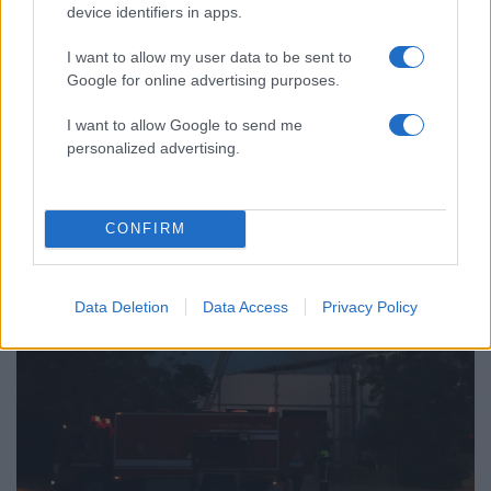
Οδηγός στη Μύκονο άρπαξε τσάντα
47
device identifiers in apps.
Hermès και Rolex αξίας 75.000 ευρώ από
Ουκρανό τουρίστα
I want to allow my user data to be sent to
Google for online advertising purposes.
I want to allow Google to send me
personalized advertising.
Ελλάδα: Περισσότερα
άρθρα
CONFIRM
Data Deletion
Data Access
Privacy Policy