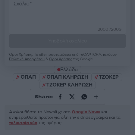
2000 /2000
Υποβολή σχολίου
Όροι Χρήσης
. Το site προστατεύεται από reCAPTCHA, ισχύουν
Πολιτική Απορρήτου
&
Όροι Χρήσης
της Google.
Ελλάδα
ΟΠΑΠ
ΟΠΑΠ ΚΛΗΡΩΣΗ
ΤΖΟΚΕΡ
ΤΖΟΚΕΡ ΚΛΗΡΩΣΗ
Share:
Ακολουθήστε το Νewsit.gr στο
Google News
και
ενημερωθείτε πρώτοι για όλη την ειδησεογραφία και τα
τελευταία νέα
της ημέρας