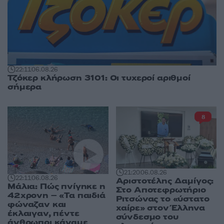
22:11
06.08.26
Τζόκερ κλήρωση 3101: Οι τυχεροί αριθμοί
σήμερα
8
21:20
06.08.26
22:11
06.08.26
Αριστοτέλης Δαμίγος:
Μάλια: Πώς πνίγηκε η
Στο Αποτεφρωτήριο
42χρονη – «Τα παιδιά
Ριτσώνας το «ύστατο
φώναζαν και
χαίρε» στον Έλληνα
έκλαιγαν, πέντε
σύνδεσμο του
άνθρωποι κάναμε