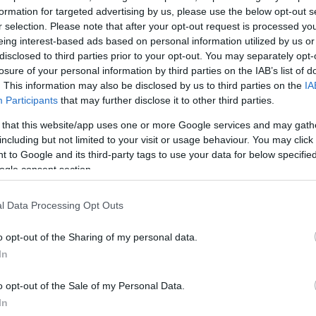
formation for targeted advertising by us, please use the below opt-out s
Υποβολή σχολίου
r selection. Please note that after your opt-out request is processed y
eing interest-based ads based on personal information utilized by us or
ροστατεύεται από reCAPTCHA, ισχύουν
Πολιτική Απορρήτου
&
Όροι Χρήσης
της
disclosed to third parties prior to your opt-out. You may separately opt-
losure of your personal information by third parties on the IAB’s list of
Ελλάδα
. This information may also be disclosed by us to third parties on the
IA
ΒΑΡΚΙΖΑ
ΤΡΟΧΑΙΟ ΒΑΡΚΙΖΑ
Participants
that may further disclose it to other third parties.
 that this website/app uses one or more Google services and may gath
Share:
including but not limited to your visit or usage behaviour. You may click 
 to Google and its third-party tags to use your data for below specifi
θήστε το Νewsit.gr στο
Google News
και ενημερωθείτε
ogle consent section.
 για όλη την ειδησεογραφία και τα
τελευταία νέα
της
ς
l Data Processing Opt Outs
o opt-out of the Sharing of my personal data.
In
Πιο σχολι
o opt-out of the Sale of my Personal Data.
In
κα κάνουν διακοπές
Βγήκαν ξανά τα 
96