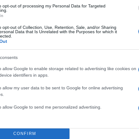
«Καρυστιανού, Γ
to opt-out of processing my Personal Data for Targeted
φοβικό αρχηγικ
ing.
In
υ έπαιζε Τσιτσάνη
Απίστευτο κι όμ
83
σία
ραντεβού του αγ
o opt-out of Collection, Use, Retention, Sale, and/or Sharing
επειδή κλάπηκε 
ersonal Data that Is Unrelated with the Purposes for which it
πατέρας του, Χόρχε
lected.
Σούπερ μάρκετ: 
72
Out
εθνική πρωτοβου
ης πήγαν στον Άγιο
ΕΛΑΣ: Ο Αλέξης 
70
consents
για τον γιο τους
κόμματος – Από 
o allow Google to enable storage related to advertising like cookies on
Στην Κρήτη ο Κυ
56
, είναι πολύ
evice identifiers in apps.
διακοπές του – 
o allow my user data to be sent to Google for online advertising
s.
to allow Google to send me personalized advertising.
 άρθρα
CONFIRM