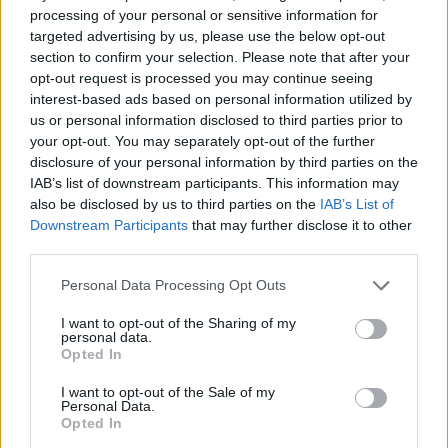
πανελλήνιες.
processing of your personal or sensitive information for
targeted advertising by us, please use the below opt-out
section to confirm your selection. Please note that after your
Τα σημερινά αποτελέσματα να αποτελέσουν την
opt-out request is processed you may continue seeing
αρχή μιας πολύ μεγάλης διαδρομής, που θα
interest-based ads based on personal information utilized by
us or personal information disclosed to third parties prior to
οδηγήσει στην καλύτερη εκδοχή του εαυτού
your opt-out. You may separately opt-out of the further
τους, τόνισε ο Κυριάκος Πιερρακάκης στο
disclosure of your personal information by third parties on the
μήνυμά του.
IAB’s list of downstream participants. This information may
also be disclosed by us to third parties on the
IAB’s List of
Downstream Participants
that may further disclose it to other
«Τα αποτελέσματα μπορεί να δικαιώσουν τις
third parties.
προσπάθειές σας ή να μη φανούν αντάξια των
Please note that this website/app uses one or more Google
Personal Data Processing Opt Outs
προσδοκιών σας. Σε κάθε περίπτωση, δεν
services and may gather and store information including but
κρίνονται όλα σήμερα.
not limited to your visit or usage behaviour. You may click to
I want to opt-out of the Sharing of my
personal data.
grant or deny consent to Google and its third-party tags to
Opted In
use your data for below specified purposes in below Google
consent section.
I want to opt-out of the Sale of my
Personal Data.
Opted In