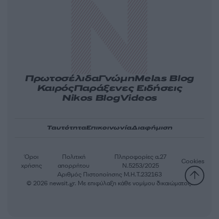
Πρωτοσέλιδα
Γνώμη
Melas Blog
Καιρός
Παράξενες Ειδήσεις
Nikos Blog
Videos
Ταυτότητα
Επικοινωνία
Διαφήμιση
Όροι
Πολιτική
Πληροφορίες α.27
Cookies
χρήσης
απορρήτου
Ν.5253/2025
Αριθμός Πιστοποίησης Μ.Η.Τ.232163
© 2026 newsit.gr. Με επιφύλαξη κάθε νομίμου δικαιώματος.