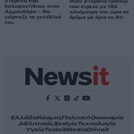
21χρονο που
στον 27χρονο τράπερ
δολοφονήθηκε στην
που έτρεχε με 182
Αμμουδάρα – Θα
χιλιόμετρα την ώρα σε
γιόρταζε τα γενέθλιά
δρόμο με όριο τα 80
του
Ελλάδα
Κόσμος
Πολιτική
Οικονομία
Αθλητικά
Lifestyle
Τεχνολογία
Υγεία
Tasteit
Media
Driveit