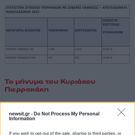
Το μήνυμα του Κυριάκου
Πιερρακάκη
Λίγη ώρα πριν ανακοινωθούν οι βάσεις, ο
υπουργός Παιδείας, Κυριάκος Πιερρακάκης
newsit.gr -
Do Not Process My Personal
Information
ανέβασε ένα βίντεο για να ευχηθεί καλή επιτυχία
σε όλα τα παιδιά που έδωσαν φέτος
If you wish to opt-out of the sale, sharing to third parties, or