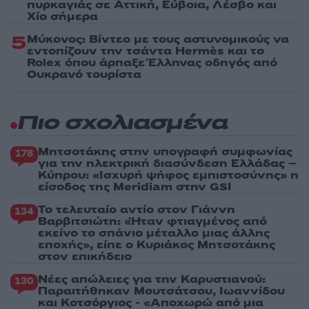
πυρκαγιάς σε Αττική, Εύβοια, Λέσβο και
Χίο σήμερα
5
Μύκονος: Βίντεο με τους αστυνομικούς να
εντοπίζουν την τσάντα Hermès και το
Rolex όπου άρπαξε Έλληνας οδηγός από
Ουκρανό τουρίστα
Πιο σχολιασμένα
Μητσοτάκης στην υπογραφή συμφωνίας
178
για την ηλεκτρική διασύνδεση Ελλάδας –
Κύπρου: «Ισχυρή ψήφος εμπιστοσύνης» η
είσοδος της Meridiam στην GSI
Το τελευταίο αντίο στον Γιάννη
134
Βαρβιτσιώτη: «Ήταν φτιαγμένος από
εκείνο το σπάνιο μέταλλο μιας άλλης
εποχής», είπε ο Κυριάκος Μητσοτάκης
στον επικήδειο
Νέες απώλειες για την Καρυστιανού:
130
Παραιτήθηκαν Μουτσάτσου, Ιωαννίδου
και Κοτσόργιος - «Αποχωρώ από μια