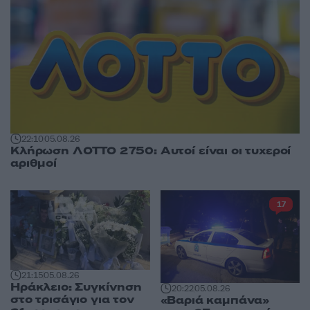
22:10
05.08.26
Κλήρωση ΛΟΤΤΟ 2750: Αυτοί είναι οι τυχεροί
αριθμοί
17
21:15
05.08.26
Ηράκλειο: Συγκίνηση
20:22
05.08.26
στο τρισάγιο για τον
«Βαριά καμπάνα»