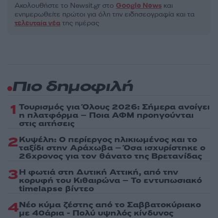
Ακολουθήστε το Νewsit.gr στο
Google News
και
ενημερωθείτε πρώτοι για όλη την ειδησεογραφία και τα
τελευταία νέα
της ημέρας
Πιο δημοφιλή
1
Τουρισμός για Όλους 2026: Σήμερα ανοίγει
η πλατφόρμα – Ποια ΑΦΜ προηγούνται
στις αιτήσεις
2
Κυψέλη: Ο περίεργος ηλικιωμένος και το
ταξίδι στην Αράχωβα – Όσα ισχυρίστηκε ο
26χρονος για τον θάνατο της Βρετανίδας
3
Η φωτιά στη Δυτική Αττική, από την
κορυφή του Κιθαιρώνα – Το εντυπωσιακό
timelapse βίντεο
4
Νέο κύμα ζέστης από το Σαββατοκύριακο
με 40άρια - Πολύ υψηλός κίνδυνος