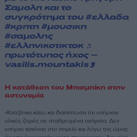
Σαμολη και το
συγκρότημα του
#ελλαδα
#κρητη
#μουσικη
#σαμολης
#ελληνικοτικτοκ
♬
πρωτότυπος ήχος –
vasilis.mountakis
Η κατάθεση του Μπισμπίκη στην
αστυνομία
«Κατέβηκα κάτω και διαπίστωσα ότι υπήρχαν
υλικές ζημιές σε σταθμευμένα οχήματα. Δεν
υπήρχε κανένας στο σημείο και λόγω της ώρας