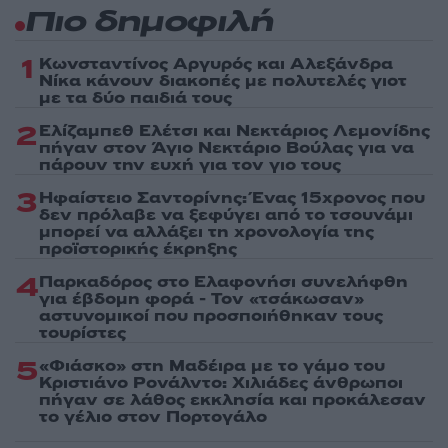
Πιο δημοφιλή
1
Κωνσταντίνος Αργυρός και Αλεξάνδρα
Νίκα κάνουν διακοπές με πολυτελές γιοτ
με τα δύο παιδιά τους
2
Ελίζαμπεθ Ελέτσι και Νεκτάριος Λεμονίδης
πήγαν στον Άγιο Νεκτάριο Βούλας για να
πάρουν την ευχή για τον γιο τους
3
Ηφαίστειο Σαντορίνης: Ένας 15χρονος που
δεν πρόλαβε να ξεφύγει από το τσουνάμι
μπορεί να αλλάξει τη χρονολογία της
προϊστορικής έκρηξης
4
Παρκαδόρος στο Ελαφονήσι συνελήφθη
για έβδομη φορά - Τον «τσάκωσαν»
αστυνομικοί που προσποιήθηκαν τους
τουρίστες
5
«Φιάσκο» στη Μαδέιρα με το γάμο του
Κριστιάνο Ρονάλντο: Χιλιάδες άνθρωποι
πήγαν σε λάθος εκκλησία και προκάλεσαν
το γέλιο στον Πορτογάλο