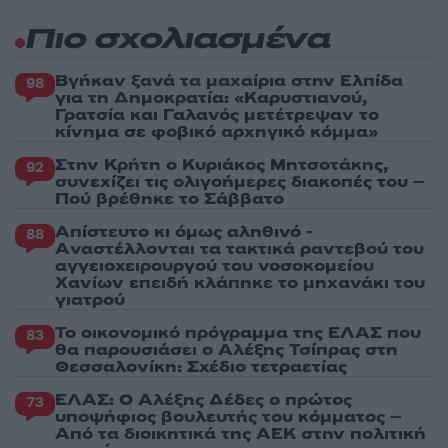
Πιο σχολιασμένα
Βγήκαν ξανά τα μαχαίρια στην Ελπίδα
98
για τη Δημοκρατία: «Καρυστιανού,
Γρατσία και Γαλανός μετέτρεψαν το
κίνημα σε φοβικό αρχηγικό κόμμα»
Στην Κρήτη ο Κυριάκος Μητσοτάκης,
92
συνεχίζει τις ολιγοήμερες διακοπές του –
Πού βρέθηκε το Σάββατο
Απίστευτο κι όμως αληθινό -
88
Aναστέλλονται τα τακτικά ραντεβού του
αγγειοχειρουργού του νοσοκομείου
Χανίων επειδή κλάπηκε το μηχανάκι του
γιατρού
Το οικονομικό πρόγραμμα της ΕΛΑΣ που
83
θα παρουσιάσει ο Αλέξης Τσίπρας στη
Θεσσαλονίκη: Σχέδιο τετραετίας
ΕΛΑΣ: Ο Αλέξης Δέδες ο πρώτος
73
υποψήφιος βουλευτής του κόμματος –
Από τα διοικητικά της ΑΕΚ στην πολιτική