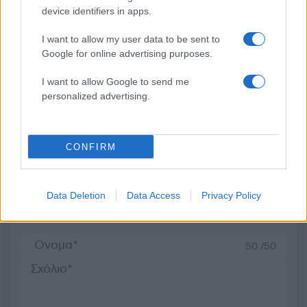
device identifiers in apps.
Μοτζτάμπα Χαμενεΐ: Νέο
Μετέτρεψαν το
I want to allow my user data to be sent to
βίντεο ενώ φουντώνουν οι
Σαρακήνικο της Μήλου
φήμες για το αν βρίσκεται
ελικοδρόμιο – «Πάρκα
Google for online advertising purposes.
στη ζωή
το ελικόπτερο τους γι
κάνουν μπάνιο
I want to allow Google to send me
personalized advertising.
Σχόλια
CONFIRM
Data Deletion
Data Access
Privacy Policy
Σχολίασε εδώ
50 /50