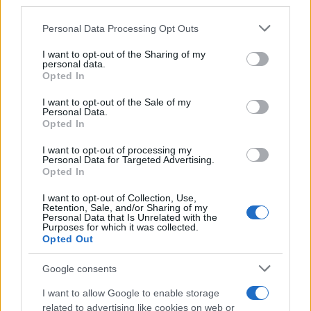
third parties.
Please note that this website/app uses one or more Google
Personal Data Processing Opt Outs
services and may gather and store information including but
not limited to your visit or usage behaviour. You may click to
I want to opt-out of the Sharing of my
personal data.
grant or deny consent to Google and its third-party tags to
Opted In
use your data for below specified purposes in below Google
consent section.
I want to opt-out of the Sale of my
Personal Data.
Opted In
I want to opt-out of processing my
Personal Data for Targeted Advertising.
Opted In
Αν τα χάσατε
I want to opt-out of Collection, Use,
Retention, Sale, and/or Sharing of my
Personal Data that Is Unrelated with the
Purposes for which it was collected.
Opted Out
Google consents
I want to allow Google to enable storage
related to advertising like cookies on web or