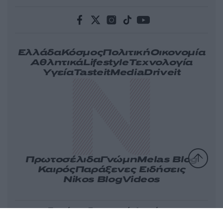
Ελλάδα
Κόσμος
Πολιτική
Οικονομία
Αθλητικά
Lifestyle
Τεχνολογία
Υγεία
Tasteit
Media
Driveit
Πρωτοσέλιδα
Γνώμη
Melas Blog
Καιρός
Παράξενες Ειδήσεις
Nikos Blog
Videos
Ταυτότητα
Επικοινωνία
Διαφήμιση