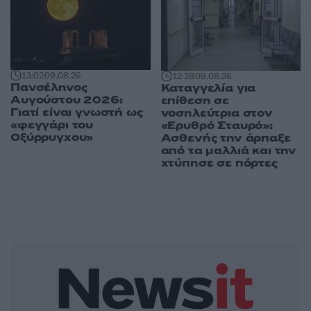
13:02
09.08.26
12:28
09.08.26
Πανσέληνος
Καταγγελία για
Αυγούστου 2026:
επίθεση σε
Γιατί είναι γνωστή ως
νοσηλεύτρια στον
«φεγγάρι του
«Ερυθρό Σταυρό»:
Οξύρρυγχου»
Ασθενής την άρπαξε
από τα μαλλιά και την
χτύπησε σε πόρτες