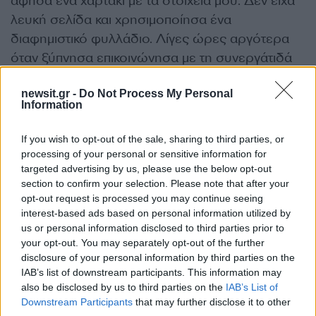
άφησα ένα χαρτάκι με τα στοιχεία μου. Δεν είχα
λευκή σελίδα και χρησιμοποίησα ένα
διαφημιστικό φυλλάδιο. Λίγες ώρες αργότερα
όταν ξύπνησα επικοινώνησα με τη συνεργάτιδά
μου (σ.σ. αναφέρει το όνομα της συνεργάτιδας
του) να επικοινωνήσει με το Α. Τ. Φιλοθέης και να
newsit.gr -
Do Not Process My Personal
Information
ενημερώσει για το συμβάν.
If you wish to opt-out of the sale, sharing to third parties, or
Όπως και έκανε και άφησε τα στοιχεία μου σε
processing of your personal or sensitive information for
targeted advertising by us, please use the below opt-out
περίπτωση που κάποιος από τους ιδιοκτήτες των
section to confirm your selection. Please note that after your
οχημάτων με αναζητήσει. Αμέσως μετά το
opt-out request is processed you may continue seeing
τηλεφώνημα κάλεσα ο ίδιος την ασφαλιστική και
interest-based ads based on personal information utilized by
us or personal information disclosed to third parties prior to
δήλωσα το τροχαίο. Μόλις με κάλεσαν από την
your opt-out. You may separately opt-out of the further
Τροχαία της Κηφισιάς προσήλθα αμέσως τίποτα
disclosure of your personal information by third parties on the
άλλο δεν έχω να δηλώσω».
IAB’s list of downstream participants. This information may
also be disclosed by us to third parties on the
IAB’s List of
ΔΙΑΦΗΜΙΣΗ
Downstream Participants
that may further disclose it to other