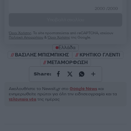
2000 /2000
Υποβολή σχολίου
Όροι Χρήσης
. Το site προστατεύεται από reCAPTCHA, ισχύουν
Πολιτική Απορρήτου
&
Όροι Χρήσης
της Google.
Ελλάδα
ΒΑΣΙΛΗΣ ΜΠΙΣΜΠΙΚΗΣ
ΚΡΗΤΙΚΟ ΓΛΕΝΤΙ
ΜΕΤΑΜΟΡΦΩΣΗ
Share:
Ακολουθήστε το Νewsit.gr στο
Google News
και
ενημερωθείτε πρώτοι για όλη την ειδησεογραφία και τα
τελευταία νέα
της ημέρας