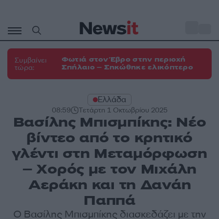
Μετάβαση
σε
o
33
περιεχόμενο
Φωτιά στον Έβρο στην περιοχή
Συμβαίνει
Σπήλαιο – Σηκώθηκε ελικόπτερο
τώρα:
Ελλάδα
08:59
Τετάρτη 1 Οκτωβρίου 2025
Βασίλης Μπισμπίκης: Νέο
βίντεο από το κρητικό
γλέντι στη Μεταμόρφωση
– Χορός με τον Μιχάλη
Αεράκη και τη Δανάη
Παππά
Ο Βασίλης Μπισμπίκης διασκεδάζει με την