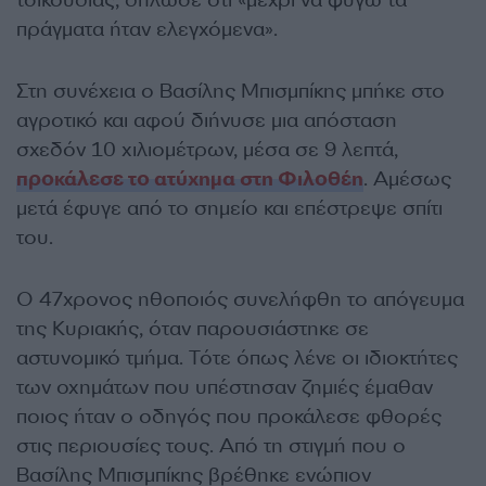
τσικουδιάς, δήλωσε ότι «μέχρι να φύγω τα
πράγματα ήταν ελεγχόμενα».
Στη συνέχεια ο Βασίλης Μπισμπίκης μπήκε στο
αγροτικό και αφού διήνυσε μια απόσταση
σχεδόν 10 χιλιομέτρων, μέσα σε 9 λεπτά,
προκάλεσε το ατύχημα στη Φιλοθέη
. Αμέσως
μετά έφυγε από το σημείο και επέστρεψε σπίτι
του.
Ο 47χρονος ηθοποιός συνελήφθη το απόγευμα
της Κυριακής, όταν παρουσιάστηκε σε
αστυνομικό τμήμα. Τότε όπως λένε οι ιδιοκτήτες
των οχημάτων που υπέστησαν ζημιές έμαθαν
ποιος ήταν ο οδηγός που προκάλεσε φθορές
στις περιουσίες τους. Από τη στιγμή που ο
Βασίλης Μπισμπίκης βρέθηκε ενώπιον