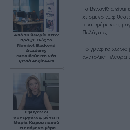
Τα Βελανίδια είνα
χτισμένο αμφιθεατρ
προσφέροντας μαγ
Πελάγους.
Από τη θεωρία στην
πράξη: Πώς το
Novibet Backend
Το γραφικό χωριό 
Academy
εκπαιδεύει τη νέα
ανατολική πλευρά 
γενιά engineers
Έφυγαν οι
συνεργάτες, μένει η
Μαρία Καρυστιανού
- Η επόμενη μέρα