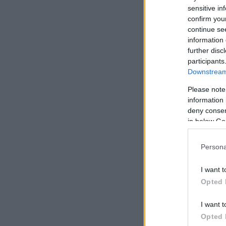
sensitive in
confirm you
continue se
information 
further disc
participants
Downstream 
Please note
information 
deny consent
in below Go
Persona
I want t
Opted 
I want t
Opted 