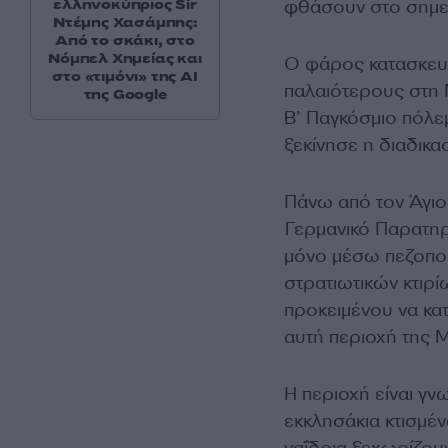
ελληνοκύπριος Sir
φθάσουν στο σημε
Ντέμης Χασάμπης:
Από το σκάκι, στο
Νόμπελ Χημείας και
Ο φάρος κατασκευά
στο «τιμόνι» της AI
παλαιότερους στη Μ
της Google
Β’ Παγκόσμιο πόλε
ξεκίνησε η διαδικα
Πάνω από τον Άγιο
Γερμανικό Παρατηρη
μόνο μέσω πεζοπορ
στρατιωτικών κτιρ
προκειμένου να κα
αυτή περιοχή της 
Η περιοχή είναι γν
εκκλησάκια κτισμέν
ναΐδρια ξεχωρίζου