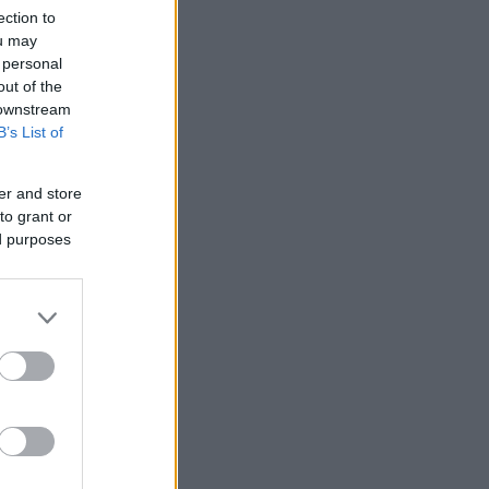
ection to
ou may
 personal
out of the
 downstream
B’s List of
er and store
to grant or
ed purposes