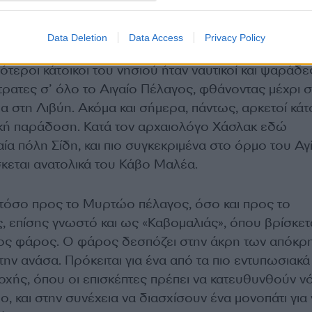
α, τα οποία φέρουν ξεκάθαρες αρχιτεκτονικές επιρρ
κισμούς.
Data Deletion
Data Access
Privacy Policy
ότεροι κάτοικοι του νησιού ήταν ναυτικοί και ψαράδε
ρατες σ’ όλο το Αιγαίο Πέλαγος, φθάνοντας μέχρι σ
ρα στη Λιβύη. Ακόμα και σήμερα, πάντως, αρκετοί κάτ
ική παράδοση. Κατά τον αρχαιολόγο Χάσλακ εδώ
αία πόλη Σίδη, και πιο συγκεκριμένα στο όρμο του Αγ
κεται ανατολικά του Κάβο Μαλέα.
 τόσο προς το Μυρτώο πέλαγος, όσο και προς το
 επίσης γνωστό και ως «Καβομαλιάς», όπου βρίσκετ
νος φάρος. Ο φάρος δεσπόζει στην άκρη των απόκρ
ην ανάσα. Πρόκειται για ένα από τα πιο εντυπωσιακά
οχής, όπου οι επισκέπτες πρέπει να κατευθυνθούν νό
, και στην συνέχεια να διασχίσουν ένα μονοπάτι για