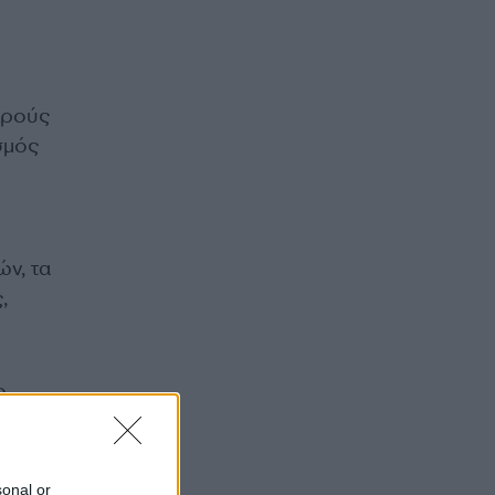
κρούς
σμός
ών, τα
,
ο
sonal or