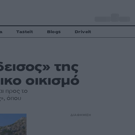
o
Αθήνα
30
C
a
Tasteit
Blogs
Driveit
δεισος» της
ικο οικισμό
αι προς το
», όπου
ΔΙΑΦΗΜΙΣΗ