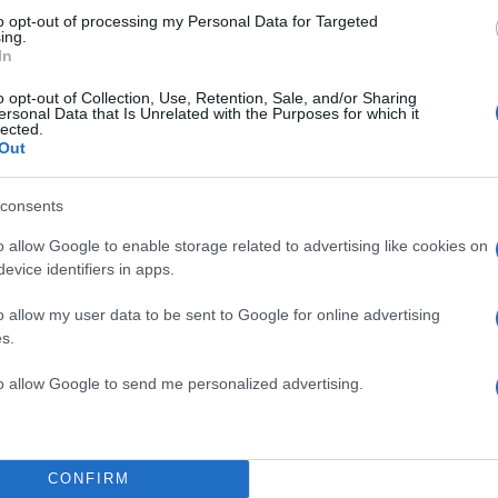
to opt-out of processing my Personal Data for Targeted
ing.
In
o opt-out of Collection, Use, Retention, Sale, and/or Sharing
ersonal Data that Is Unrelated with the Purposes for which it
lected.
Out
consents
σμός που δημιουργήθηκε περί το 1718 στη θέση
ναι συνένωση πολλών μικρότερων και παλαιοτέρων κ
o allow Google to enable storage related to advertising like cookies on
evice identifiers in apps.
την ανάγκη των ανθρώπων εκείνης της εποχής για τη
γανωμένων οικισμών.
o allow my user data to be sent to Google for online advertising
s.
αλάσματα κοντά στο ναό του Αγίου Παντελεήμονος 
to allow Google to send me personalized advertising.
αταλείφθηκε οριστικά από τους γηγενείς, οι οποίοι
 σημερινή θέση του οικισμού, γύρω στα 1770, με τη
ιωτών φυγάδων μετά τα Ορλωφικά. Έτσι,
CONFIRM
η συνένωση των δύο οικισμών με αποτέλεσμα τα