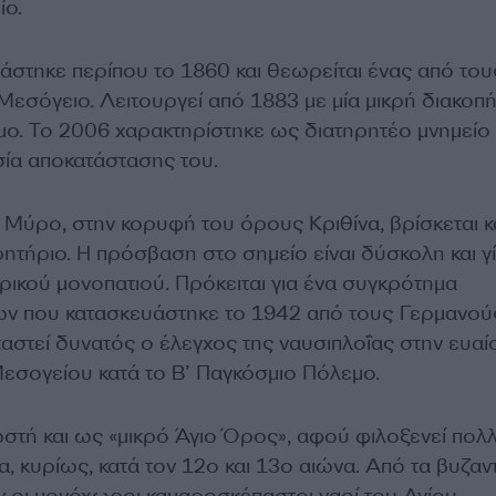
ίο.
στηκε περίπου το 1860 και θεωρείται ένας από του
εσόγειο. Λειτουργεί από 1883 με μία μικρή διακοπή
μο. Το 2006 χαρακτηρίστηκε ως διατηρητέο μνημείο 
σία αποκατάστασης του.
 Μύρο, στην κορυφή του όρους Κριθίνα, βρίσκεται κα
τήριο. Η πρόσβαση στο σημείο είναι δύσκολη και γί
ικού μονοπατιού. Πρόκειται για ένα συγκρότημα
ίων που κατασκευάστηκε το 1942 από τους Γερμανού
ταστεί δυνατός ο έλεγχος της ναυσιπλοΐας στην ευα
Μεσογείου κατά το Β’ Παγκόσμιο Πόλεμο.
ωστή και ως «μικρό Άγιο Όρος», αφού φιλοξενεί πολ
α, κυρίως, κατά τον 12ο και 13ο αιώνα. Από τα βυζαν
ν οι μονόχωροι καμαροσκέπαστοι ναοί του Αγίου