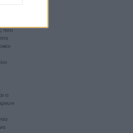
οές
ς που
την
οικοι
ίου
αι ο
ημνων
τια
 να