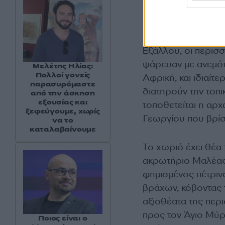
σημερινά Βελανίδι
από νησιώτικους οι
Εξάλλου, οι περισσ
ψάρευαν με ανεμότ
Μελέτης Ηλίας:
Πολλοί γονείς
Αφρική, και ιδιαίτε
παρασυρόμαστε
διατηρούν την τοπ
από την άσκηση
εξουσίας και
τοποθετείται η αρχ
ξεφεύγουμε, χωρίς
Γεωργίου που βρίσ
να το
καταλαβαίνουμε
Το χωριό έχει θέα
ακρωτήριο Μαλέας,
φημισμένος πέτρι
βράχων, κόβοντας τ
αξιοθέατα της περι
προς τον Άγιο Μύρο
Ποιος είναι ο