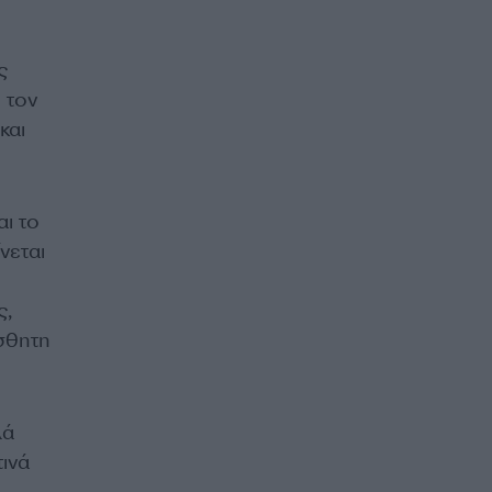
ς
 τον
και
ι το
νεται
ς,
ίσθητη
λά
τινά