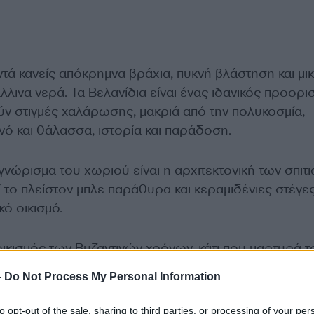
ντά κανείς απόκρημνα βράχια, πυκνή βλάστηση και μι
λινα νερά. Τα Βελανίδια είναι ένας ιδανικός προορι
ύν στιγμές χαλάρωσης, μακριά από την πολυκοσμία,
ό και θάλασσα, ιστορία και παράδοση.
γνώρισμα του χωριού είναι η αρχιτεκτονική των σπιτι
 το πλείστον μπλε παράθυρα και κεραμιδένιες στέγες
κό οικισμό.
 οικισμός των Βυζαντινών χρόνων, κάτι που μαρτυρά τ
νών ναών που είναι διάσπαρτοι σε όλη την έκταση.
-
Do Not Process My Personal Information
ΔΙΑΦΗΜΙΣΗ
to opt-out of the sale, sharing to third parties, or processing of your per