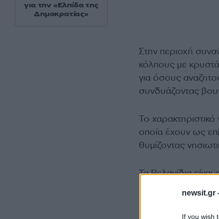
για την «Ελπίδα της
Δημοκρατίας»
Στην περιοχή συνα
κόλπους με κρυστάλ
για όσους αναζητο
συνδυάζοντας βουν
Το χαρακτηριστικό 
οποία έχουν ως επί
θυμίζοντας νησιωτι
Τα Βελανίδια είναι
πλήθος των βυζαντι
newsit.gr 
If you wish 