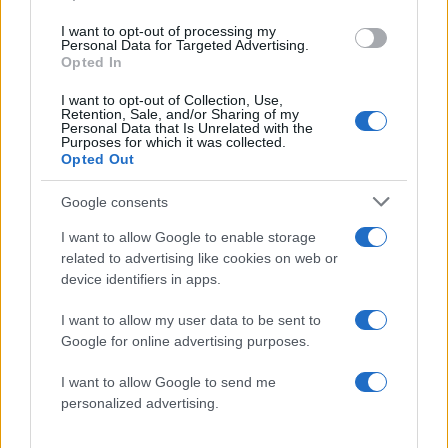
Πιο δημοφιλή
I want to opt-out of processing my
Personal Data for Targeted Advertising.
Opted In
1
Κωνσταντίνος Αργυρός και Αλεξάνδρα
Νίκα κάνουν διακοπές με πολυτελές γιοτ
με τα δύο παιδιά τους
I want to opt-out of Collection, Use,
Retention, Sale, and/or Sharing of my
Personal Data that Is Unrelated with the
2
Ελίζαμπεθ Ελέτσι και Νεκτάριος Λεμονίδης
Purposes for which it was collected.
πήγαν στον Άγιο Νεκτάριο Βούλας για να
Opted Out
πάρουν την ευχή για τον γιο τους
3
Ηφαίστειο Σαντορίνης: Ένας 15χρονος που
Google consents
δεν πρόλαβε να ξεφύγει από το τσουνάμι
μπορεί να αλλάξει τη χρονολογία της
I want to allow Google to enable storage
προϊστορικής έκρηξης
related to advertising like cookies on web or
device identifiers in apps.
4
Παρκαδόρος στο Ελαφονήσι συνελήφθη
για έβδομη φορά - Τον «τσάκωσαν»
αστυνομικοί που προσποιήθηκαν τους
I want to allow my user data to be sent to
τουρίστες
Google for online advertising purposes.
5
Στην Κρήτη ο Κυριάκος Μητσοτάκης,
I want to allow Google to send me
συνεχίζει τις ολιγοήμερες διακοπές του –
Πού βρέθηκε το Σάββατο
personalized advertising.