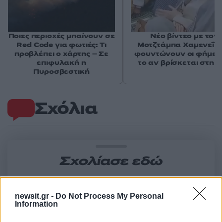
Ποιες περιοχές μπαίνουν σε
Νέο βίντεο με τον
Red Code για φωτιές: Τι
Μοτζτάμπα Χαμενεΐ 
προβλέπει ο χάρτης – Σε
φουντώνουν οι φήμες 
επιφυλακή η
το αν βρίσκεται στη 
Πυροσβεστική
Σχόλια
Σχολίασε εδώ
50 /50
newsit.gr -
Do Not Process My Personal
Information