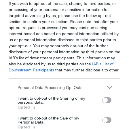
If you wish to opt-out of the sale, sharing to third parties, or
processing of your personal or sensitive information for
targeted advertising by us, please use the below opt-out
2000 /2000
section to confirm your selection. Please note that after your
Υποβολή σχολίου
opt-out request is processed you may continue seeing
interest-based ads based on personal information utilized by
us or personal information disclosed to third parties prior to
Όροι Χρήσης
. Το site προστατεύεται από reCAPTCHA, ισχύουν
Πολιτική Απορρήτου
&
Όροι Χρήσης
της Google.
your opt-out. You may separately opt-out of the further
disclosure of your personal information by third parties on the
Ελλάδα
IAB’s list of downstream participants. This information may
ΧΑΛΑΝΔΡΙ
also be disclosed by us to third parties on the
IAB’s List of
Downstream Participants
that may further disclose it to other
Share:
third parties.
Please note that this website/app uses one or more Google
Personal Data Processing Opt Outs
Ακολουθήστε το Νewsit.gr στο
Google News
και
services and may gather and store information including but
ενημερωθείτε πρώτοι για όλη την ειδησεογραφία και τα
not limited to your visit or usage behaviour. You may click to
I want to opt-out of the Sharing of my
τελευταία νέα
της ημέρας
personal data.
grant or deny consent to Google and its third-party tags to
Opted In
use your data for below specified purposes in below Google
consent section.
I want to opt-out of the Sale of my
Personal Data.
Opted In