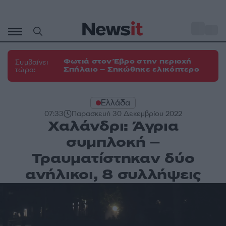
Μετάβαση
σε
o
33
περιεχόμενο
Φωτιά στον Έβρο στην περιοχή
Συμβαίνει
Σπήλαιο – Σηκώθηκε ελικόπτερο
τώρα:
Ελλάδα
07:33
Παρασκευή 30 Δεκεμβρίου 2022
Χαλάνδρι: Άγρια
συμπλοκή –
Τραυματίστηκαν δύο
ανήλικοι, 8 συλλήψεις