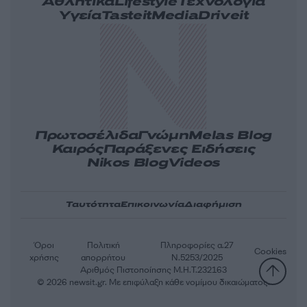
Αθλητικά
Lifestyle
Τεχνολογία
Υγεία
Tasteit
Media
Driveit
Πρωτοσέλιδα
Γνώμη
Melas Blog
Καιρός
Παράξενες Ειδήσεις
Nikos Blog
Videos
Ταυτότητα
Επικοινωνία
Διαφήμιση
Όροι
Πολιτική
Πληροφορίες α.27
Cookies
χρήσης
απορρήτου
Ν.5253/2025
Αριθμός Πιστοποίησης Μ.Η.Τ.232163
© 2026 newsit.gr. Με επιφύλαξη κάθε νομίμου δικαιώματος.