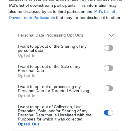
IAB’s list of downstream participants. This information may
also be disclosed by us to third parties on the
IAB’s List of
Σχόλια
Downstream Participants
that may further disclose it to other
third parties.
Please note that this website/app uses one or more Google
Personal Data Processing Opt Outs
services and may gather and store information including but
not limited to your visit or usage behaviour. You may click to
I want to opt-out of the Sharing of my
Σχολίασε εδώ
personal data.
grant or deny consent to Google and its third-party tags to
Opted In
use your data for below specified purposes in below Google
consent section.
50 /50
I want to opt-out of the Sale of my
Personal Data.
Opted In
I want to opt-out of processing my
Personal Data for Targeted Advertising.
Opted In
2000 /2000
I want to opt-out of Collection, Use,
Retention, Sale, and/or Sharing of my
Υποβολή σχολίου
Personal Data that Is Unrelated with the
Purposes for which it was collected.
Opted Out
Όροι Χρήσης
. Το site προστατεύεται από reCAPTCHA, ισχύουν
Πολιτική Απορρήτου
&
Όροι Χρήσης
της Google.