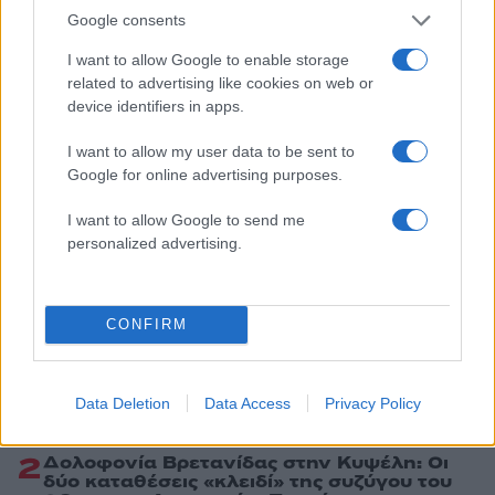
Google consents
Ελλάδα
ΤΟΞΙΚΕΣ ΟΥΣΙΕΣ
ΧΑΝΙΑ
I want to allow Google to enable storage
related to advertising like cookies on web or
Share:
device identifiers in apps.
I want to allow my user data to be sent to
Ακολουθήστε το Νewsit.gr στο
Google News
και
Google for online advertising purposes.
ενημερωθείτε πρώτοι για όλη την ειδησεογραφία και τα
τελευταία νέα
της ημέρας
I want to allow Google to send me
personalized advertising.
CONFIRM
Πιο δημοφιλή
1
Ο Κώστας Σαμαράς δημοσίευσε μία παιδική
Data Deletion
Data Access
Privacy Policy
φωτογραφία για την επέτειο θανάτου της
αδελφής του, Λένας
2
Δολοφονία Βρετανίδας στην Κυψέλη: Οι
δύο καταθέσεις «κλειδί» της συζύγου του