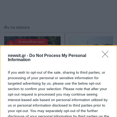
Αν τα χάσατε
Ανανεώθηκε πριν
5 λεπτά
newsit.gr -
Do Not Process My Personal
Information
If you wish to opt-out of the sale, sharing to third parties, or
processing of your personal or sensitive information for
targeted advertising by us, please use the below opt-out
Μυστράς: 11 μήνες με
Τροχαίο στις Σέρρες
αναστολή στον 55χρονο
«Ξαφνικά μου ήρθε 
section to confirm your selection. Please note that after your
που έκρυβε τον νεκρό
αυτοκίνητο, προσπάθ
opt-out request is processed you may continue seeing
πατέρα του σε καταψύκτη
να φύγω αριστερά» λέ
interest-based ads based on personal information utilized by
– «Ήταν ο τελευταίος
οδηγός του φορτηγ
us or personal information disclosed to third parties prior to
άνθρωπος μου και ήθελα
your opt-out. You may separately opt-out of the further
να τον βλέπω»
disclosure of your personal information by third parties on the