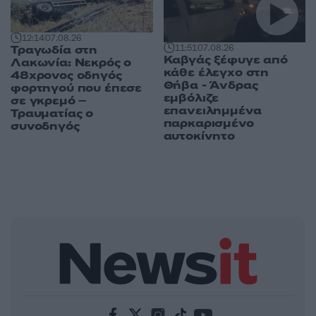
12:14
07.08.26
11:51
07.08.26
Τραγωδία στη
Καβγάς ξέφυγε από
Λακωνία: Νεκρός ο
κάθε έλεγχο στη
48χρονος οδηγός
Θήβα - Άνδρας
φορτηγού που έπεσε
εμβόλιζε
σε γκρεμό –
επανειλημμένα
Τραυματίας ο
παρκαρισμένο
συνοδηγός
αυτοκίνητο