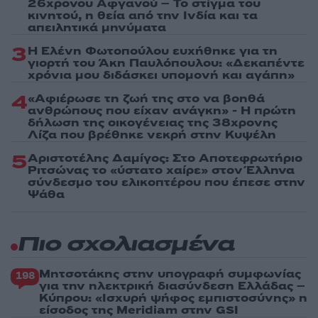
26χρονου Αφγανού – Το στίγμα του
κινητού, η θεία από την Ινδία και τα
απειλητικά μηνύματα
3
Η Ελένη Φωτοπούλου ευχήθηκε για τη
γιορτή του Άκη Παυλόπουλου: «Δεκαπέντε
χρόνια μου διδάσκει υπομονή και αγάπη»
4
«Αφιέρωσε τη ζωή της στο να βοηθά
ανθρώπους που είχαν ανάγκη» - Η πρώτη
δήλωση της οικογένειας της 38χρονης
Λίζα που βρέθηκε νεκρή στην Κυψέλη
5
Αριστοτέλης Δαμίγος: Στο Αποτεφρωτήριο
Ριτσώνας το «ύστατο χαίρε» στον Έλληνα
σύνδεσμο του ελικοπτέρου που έπεσε στην
Ψάθα
Πιο σχολιασμένα
Μητσοτάκης στην υπογραφή συμφωνίας
198
για την ηλεκτρική διασύνδεση Ελλάδας –
Κύπρου: «Ισχυρή ψήφος εμπιστοσύνης» η
είσοδος της Meridiam στην GSI