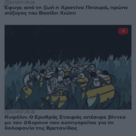
13:32
07.08.26
Έφυγε από τη ζωή η Χριστίνα Πιτουρά, πρώην
σύζυγος του Βασίλη Χιώτη
9
12:39
07.08.26
Κυψέλη: Ο Ερυθρός Σταυρός απέσυρε βίντεο
με τον 26χρονο που κατηγορείται για τη
δολοφονία της Βρετανίδας