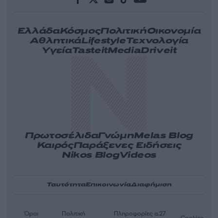
Ελλάδα
Κόσμος
Πολιτική
Οικονομία
Αθλητικά
Lifestyle
Τεχνολογία
Υγεία
Tasteit
Media
Driveit
Πρωτοσέλιδα
Γνώμη
Melas Blog
Καιρός
Παράξενες Ειδήσεις
Nikos Blog
Videos
Ταυτότητα
Επικοινωνία
Διαφήμιση
Όροι
Πολιτική
Πληροφορίες α.27