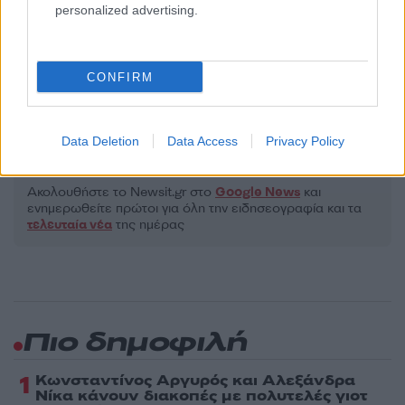
Υποβολή σχολίου
personalized advertising.
Όροι Χρήσης
. Το site προστατεύεται από reCAPTCHA, ισχύουν
Πολιτική Απορρήτου
&
Όροι Χρήσης
της Google.
CONFIRM
Ελλάδα
ΕΞΑΦΑΝΙΣΗ
ΧΑΝΙΑ
Data Deletion
Data Access
Privacy Policy
Share:
Ακολουθήστε το Νewsit.gr στο
Google News
και
ενημερωθείτε πρώτοι για όλη την ειδησεογραφία και τα
τελευταία νέα
της ημέρας
Πιο δημοφιλή
1
Κωνσταντίνος Αργυρός και Αλεξάνδρα
Νίκα κάνουν διακοπές με πολυτελές γιοτ