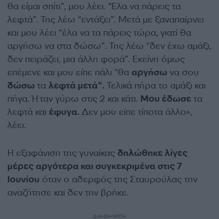
θα είμαι σπίτι”, μου λέει. “Έλα να πάρεις τα
λεφτά”. Της λέω “εντάξει”. Μετά με ξαναπαίρνει
και μου λέει “έλα να τα πάρεις τώρα, γιατί θα
αργήσω να στα δώσω”. Της λέω “δεν έχω αμάξι,
δεν πειράζει, μια άλλη φορά”. Εκείνη όμως
επέμενε και μου είπε πάλι “θα
αργήσω
να σου
δώσω
τα
λεφτά μετά”.
Τελικά πήρα το αμάξι και
πήγα. Ήταν γύρω στις 2 και κάτι.
Μου έδωσε
τα
λεφτά και
έφυγα.
Δεν μου είπε τίποτα άλλο»,
λέει.
Η εξαφάνιση της γυναίκας
δηλώθηκε λίγες
μέρες αργότερα και συγκεκριμένα στις 7
Ιουνίου
όταν ο αδερφός της Σταυρούλας την
αναζήτησε και δεν την βρήκε.
ΔΙΑΦΗΜΙΣΗ