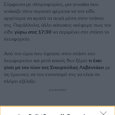
Σύμφωνα με πληροφορίες, μια γυναίκα που
νοίκιαζε στην περιοχή φέρεται να την είδε
αργότερα να κρατά τα αυγά μέσα στην τσάντα
της. Παράλληλα, άλλη κάτοικος ανέφερε πως την
είδε
γύρω στις 17:30
να περιμένει στη στάση το
λεωφορείο.
Από την ώρα που έφτασε στην στάση του
λεωφορείου και μετά κανείς δεν ξέρει
τι έχει
γίνει με την τύχη της Σταυρούλας Λεβεντάκη
με
τις έρευνες να τον εντοπισμό της να είναι σε
πλήρη εξέλιξη.
ΔΙΑΦΗΜΙΣΗ