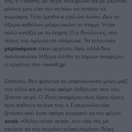
της, ο Γιάννης, με πήρε τηλέφωνο και με ρώτησε
μήπως μου είχε πει να πάω να ποτίσω τα
χωράφια. Τότε έμαθα κι εγώ ότι λείπει. Δεν το
ήξερα καθόλου μέχρι εκείνη τη στιγμή. Ήταν
πολύ εντάξει με τα λεφτά. Ό,τι δούλευες, στο
τέλος της ημέρας σε πλήρωνε. Τα τελευταία
μεροκάματα
είχαν αργήσει λίγο, αλλά δεν
ανησυχούσα. Ήξερα ότι θα τα πάρω» αναφέρει
ο εργάτης στο newsit.gr.
Ωστόσο, δεν φαίνεται να επικοινώνησε μόνο μαζί
του αλλά και με έναν ακόμη άνθρωπο που του
ζήτησε αυγά. Ο ίδιος αναφέρει πως λίγες ώρες
πριν χαθούν τα ίχνη της, η Σταυρούλα είχε
ζητήσει από έναν ακόμη χωριανό να της φέρει
αυγά.
«Θέλω πέντε αυγά», του είχε πει, με
εκείνον να της πηγαίνει τελικά περίπου δέκα.