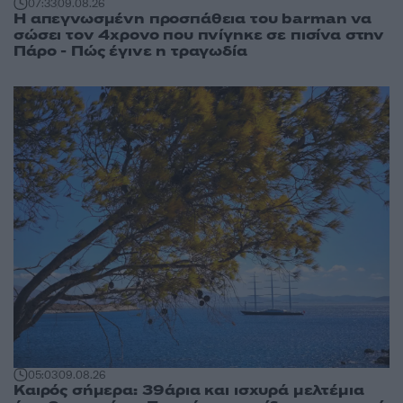
07:33
09.08.26
Η απεγνωσμένη προσπάθεια του barman να
σώσει τον 4χρονο που πνίγηκε σε πισίνα στην
Πάρο - Πώς έγινε η τραγωδία
05:03
09.08.26
Καιρός σήμερα: 39άρια και ισχυρά μελτέμια