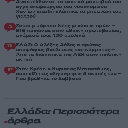
Aναστέλλονται τα τακτικά ραντεβού του
αγγειοχειρουργού του νοσοκομείου
Χανίων επειδή κλάπηκε το μηχανάκι του
γιατρού
Σούπερ μάρκετ: Νέες μειώσεις τιμών –
72
916 προϊόντα στην εθνική πρωτοβουλία,
ανάμεσά τους 130 σχολικά
ΕΛΑΣ: Ο Αλέξης Δέδες ο πρώτος
70
υποψήφιος βουλευτής του κόμματος –
Από τα διοικητικά της ΑΕΚ στην πολιτική
σκηνή
Στην Κρήτη ο Κυριάκος Μητσοτάκης,
57
συνεχίζει τις ολιγοήμερες διακοπές του –
Πού βρέθηκε το Σάββατο
Ελλάδα: Περισσότερα
άρθρα