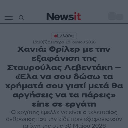
Μετάβαση
σε
o
30
περιεχόμενο
Ελλάδα
15:10
Δευτέρα 15 Ιουνίου 2026
Χανιά: Θρίλερ με την
εξαφάνιση της
Σταυρούλας Λεβεντάκη –
«Έλα να σου δώσω τα
χρήματά σου γιατί μετά θα
αργήσεις να τα πάρεις»
είπε σε εργάτη
Ο εργάτης έμελλε να είναι ο τελευταίος
άνθρωπος που την είδε πριν εξαφανιστούν
τα ίχνη της στις 30 Μαΐου 2026