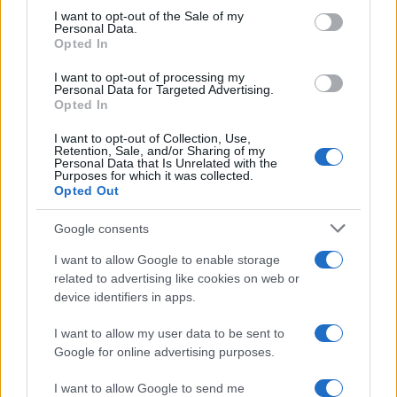
κρούσματα – Έξι θάνατοι
συναγερμό η χώρα γ
consent section.
I want to opt-out of the Sale of my
τις τελευταίες ημέρες
φωτιές, ενισχύονται 
Personal Data.
άνεμοι τις επόμενες ημ
Opted In
I want to opt-out of processing my
Personal Data for Targeted Advertising.
Σχόλια
Opted In
I want to opt-out of Collection, Use,
Retention, Sale, and/or Sharing of my
Personal Data that Is Unrelated with the
Purposes for which it was collected.
Opted Out
Σχολίασε εδώ
Google consents
50 /50
I want to allow Google to enable storage
related to advertising like cookies on web or
device identifiers in apps.
I want to allow my user data to be sent to
Google for online advertising purposes.
2000 /2000
I want to allow Google to send me