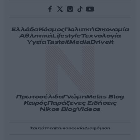
Ελλάδα
Κόσμος
Πολιτική
Οικονομία
Αθλητικά
Lifestyle
Τεχνολογία
Υγεία
Tasteit
Media
Driveit
Πρωτοσέλιδα
Γνώμη
Melas Blog
Καιρός
Παράξενες Ειδήσεις
Nikos Blog
Videos
Ταυτότητα
Επικοινωνία
Διαφήμιση