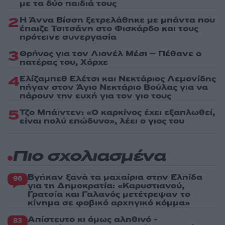
με τα δύο παιδιά τους
2
Η Άννα Βίσση ξετρελάθηκε με μπάντα που
έπαιζε Τσιτσάνη στο Φισκάρδο και τους
πρότεινε συνεργασία
3
Θρήνος για τον Λιονέλ Μέσι – Πέθανε ο
πατέρας του, Χόρχε
4
Ελίζαμπεθ Ελέτσι και Νεκτάριος Λεμονίδης
πήγαν στον Άγιο Νεκτάριο Βούλας για να
πάρουν την ευχή για τον γιο τους
5
Τζο Μπάιντεν: «Ο καρκίνος έχει εξαπλωθεί,
είναι πολύ επώδυνο», λέει ο γιος του
Πιο σχολιασμένα
Βγήκαν ξανά τα μαχαίρια στην Ελπίδα
96
για τη Δημοκρατία: «Καρυστιανού,
Γρατσία και Γαλανός μετέτρεψαν το
κίνημα σε φοβικό αρχηγικό κόμμα»
Απίστευτο κι όμως αληθινό -
83