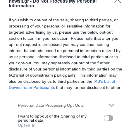
newsit.gr -
Do Not Process My Personal
Information
If you wish to opt-out of the sale, sharing to third parties, or
processing of your personal or sensitive information for
targeted advertising by us, please use the below opt-out
section to confirm your selection. Please note that after your
opt-out request is processed you may continue seeing
interest-based ads based on personal information utilized by
us or personal information disclosed to third parties prior to
Αν τα χάσατε
your opt-out. You may separately opt-out of the further
disclosure of your personal information by third parties on the
IAB’s list of downstream participants. This information may
also be disclosed by us to third parties on the
IAB’s List of
Downstream Participants
that may further disclose it to other
third parties.
Please note that this website/app uses one or more Google
Personal Data Processing Opt Outs
services and may gather and store information including but
not limited to your visit or usage behaviour. You may click to
I want to opt-out of the Sharing of my
personal data.
grant or deny consent to Google and its third-party tags to
Ιός Δυτικού Νείλου: Στην
Εκρηκτικό κοκτέιλ μ
Opted In
use your data for below specified purposes in below Google
Αττική τα περισσότερα
40άρια και 8 μποφόρ -