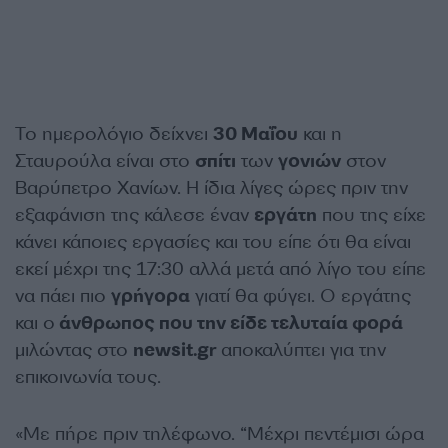
Το ημερολόγιο δείχνει
30 Μαΐου
και η
Σταυρούλα είναι στο
σπίτι
των
γονιών
στον
Βαρύπετρο Χανίων. Η ίδια λίγες ώρες πριν την
εξαφάνιση της κάλεσε έναν
εργάτη
που της είχε
κάνει κάποιες εργασίες και του είπε ότι θα είναι
εκεί μέχρι της 17:30 αλλά μετά από λίγο του είπε
να πάει πιο
γρήγορα
γιατί θα φύγει. Ο εργάτης
και ο
άνθρωπος που την είδε τελυταία φορά
μιλώντας στο
newsit.gr
αποκαλύπτει για την
επικοινωνία τους.
«Με πήρε πριν τηλέφωνο. “Μέχρι πεντέμισι ώρα