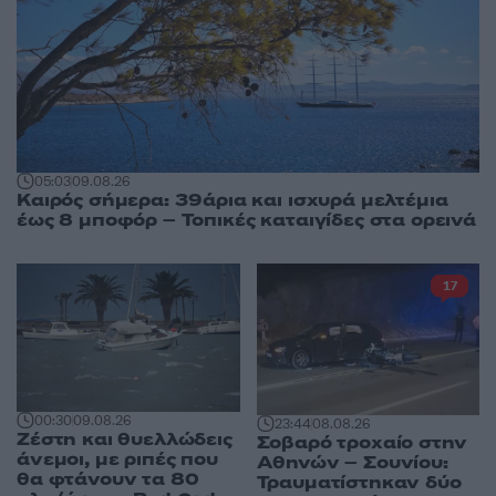
05:03
09.08.26
Καιρός σήμερα: 39άρια και ισχυρά μελτέμια
έως 8 μποφόρ – Τοπικές καταιγίδες στα ορεινά
17
00:30
09.08.26
23:44
08.08.26
Ζέστη και θυελλώδεις
Σοβαρό τροχαίο στην
άνεμοι, με ριπές που
Αθηνών – Σουνίου:
θα φτάνουν τα 80
Τραυματίστηκαν δύο