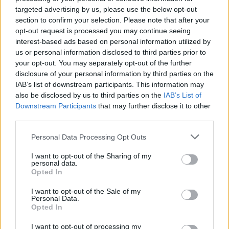
πάρουν την ευχή για τον γιο τους
targeted advertising by us, please use the below opt-out
5
Τζο Μπάιντεν: «Ο καρκίνος έχει εξαπλωθεί,
section to confirm your selection. Please note that after your
είναι πολύ επώδυνο», λέει ο γιος του
opt-out request is processed you may continue seeing
interest-based ads based on personal information utilized by
us or personal information disclosed to third parties prior to
Πιο σχολιασμένα
your opt-out. You may separately opt-out of the further
disclosure of your personal information by third parties on the
IAB’s list of downstream participants. This information may
Βγήκαν ξανά τα μαχαίρια στην Ελπίδα
96
για τη Δημοκρατία: «Καρυστιανού,
also be disclosed by us to third parties on the
IAB’s List of
Γρατσία και Γαλανός μετέτρεψαν το
Downstream Participants
that may further disclose it to other
κίνημα σε φοβικό αρχηγικό κόμμα»
third parties.
Απίστευτο κι όμως αληθινό -
83
Please note that this website/app uses one or more Google
Aναστέλλονται τα τακτικά ραντεβού του
Personal Data Processing Opt Outs
αγγειοχειρουργού του νοσοκομείου
services and may gather and store information including but
Χανίων επειδή κλάπηκε το μηχανάκι του
not limited to your visit or usage behaviour. You may click to
I want to opt-out of the Sharing of my
γιατρού
personal data.
grant or deny consent to Google and its third-party tags to
Opted In
use your data for below specified purposes in below Google
Σούπερ μάρκετ: Νέες μειώσεις τιμών –
72
916 προϊόντα στην εθνική πρωτοβουλία,
consent section.
I want to opt-out of the Sale of my
ανάμεσά τους 130 σχολικά
Personal Data.
Opted In
ΕΛΑΣ: Ο Αλέξης Δέδες ο πρώτος
70
υποψήφιος βουλευτής του κόμματος –
I want to opt-out of processing my