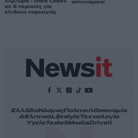
χλμ/ώρα - «Red Code»
αστυνομικοί
σε 6 περιοχές για
κίνδυνο πυρκαγιάς
Ελλάδα
Κόσμος
Πολιτική
Οικονομία
Αθλητικά
Lifestyle
Τεχνολογία
Υγεία
Tasteit
Media
Driveit