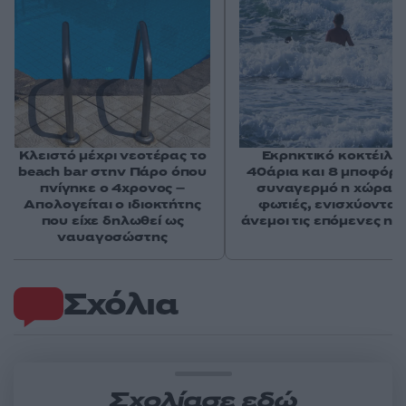
Κλειστό μέχρι νεοτέρας το
Εκρηκτικό κοκτέιλ μ
beach bar στην Πάρο όπου
40άρια και 8 μποφόρ -
πνίγηκε ο 4χρονος –
συναγερμό η χώρα γ
Απολογείται ο ιδιοκτήτης
φωτιές, ενισχύονται 
που είχε δηλωθεί ως
άνεμοι τις επόμενες ημ
ναυαγοσώστης
Σχόλια
Σχολίασε εδώ