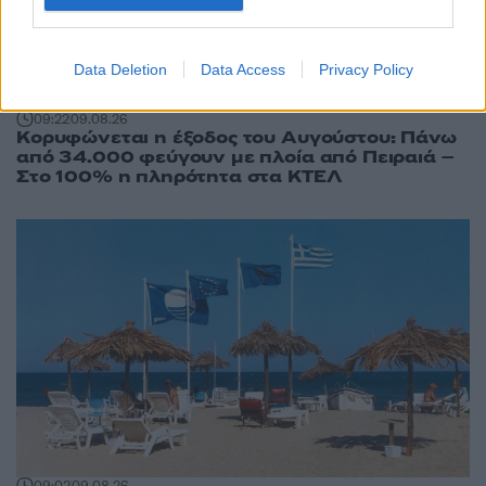
Data Deletion
Data Access
Privacy Policy
09:22
09.08.26
Κορυφώνεται η έξοδος του Αυγούστου: Πάνω
από 34.000 φεύγουν με πλοία από Πειραιά –
Στο 100% η πληρότητα στα ΚΤΕΛ
09:02
09.08.26