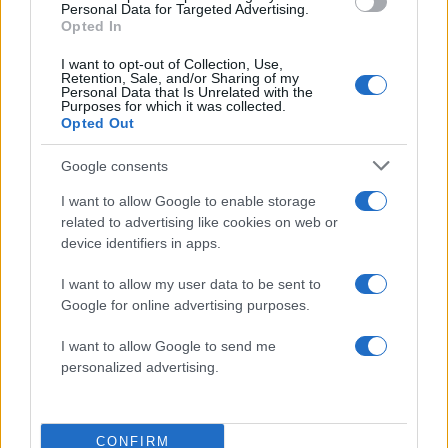
Από τα διοικητικά της ΑΕΚ στην πολιτική
Personal Data for Targeted Advertising.
σκηνή
Opted In
Στην Κρήτη ο Κυριάκος Μητσοτάκης,
58
I want to opt-out of Collection, Use,
συνεχίζει τις ολιγοήμερες διακοπές του –
Retention, Sale, and/or Sharing of my
Πού βρέθηκε το Σάββατο
Personal Data that Is Unrelated with the
Purposes for which it was collected.
Opted Out
Google consents
Ελλάδα: Περισσότερα
I want to allow Google to enable storage
related to advertising like cookies on web or
άρθρα
device identifiers in apps.
I want to allow my user data to be sent to
7
Google for online advertising purposes.
I want to allow Google to send me
personalized advertising.
CONFIRM