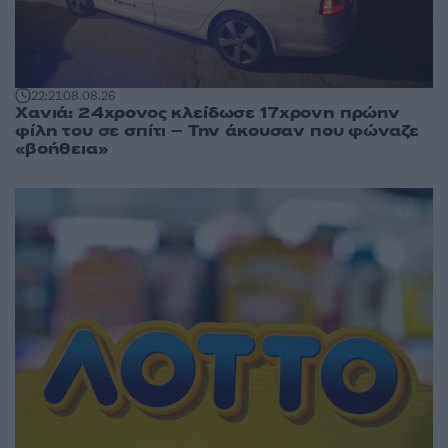
22:21
08.08.26
Χανιά: 24χρονος κλείδωσε 17χρονη πρώην
φίλη του σε σπίτι – Την άκουσαν που φώναζε
«βοήθεια»