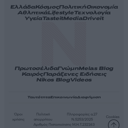
Ελλάδα
Κόσμος
Πολιτική
Οικονομία
Αθλητικά
Lifestyle
Τεχνολογία
Υγεία
Tasteit
Media
Driveit
Πρωτοσέλιδα
Γνώμη
Melas Blog
Καιρός
Παράξενες Ειδήσεις
Nikos Blog
Videos
Ταυτότητα
Επικοινωνία
Διαφήμιση
Όροι
Πολιτική
Πληροφορίες α.27
Cookies
χρήσης
απορρήτου
Ν.5253/2025
Αριθμός Πιστοποίησης Μ.Η.Τ.232163