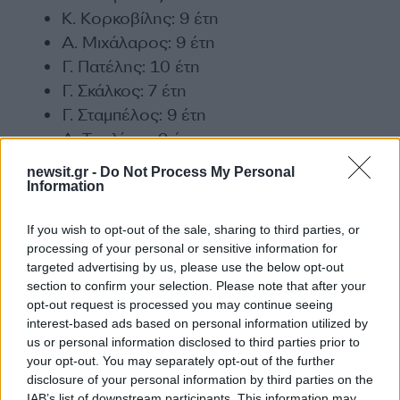
Κ. Κορκοβίλης: 9 έτη
Α. Μιχάλαρος: 9 έτη
Γ. Πατέλης: 10 έτη
Γ. Σκάλκος: 7 έτη
Γ. Σταμπέλος: 9 έτη
Λ. Τσαλίκης: 9 έτη
Ν. Τσορβάς: 9 έτη
newsit.gr -
Do Not Process My Personal
Information
Υπόθεση Αιγύπτιων ψαράδων
If you wish to opt-out of the sale, sharing to third parties, or
processing of your personal or sensitive information for
targeted advertising by us, please use the below opt-out
Αν. Πανταζής: 10 έτη
section to confirm your selection. Please note that after your
Δ. Αγριογιάννης: 7 έτη
opt-out request is processed you may continue seeing
Μ. Ευγενικός: 6 έτη
interest-based ads based on personal information utilized by
us or personal information disclosed to third parties prior to
Θ. Μαρίας: 6
your opt-out. You may separately opt-out of the further
Κ. Παπαδόπουλος: 7 έτη
disclosure of your personal information by third parties on the
IAB’s list of downstream participants. This information may