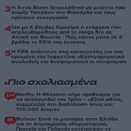
3
Η Άννα Βίσση ξετρελάθηκε με μπάντα που
έπαιζε Τσιτσάνη στο Φισκάρδο και τους
πρότεινε συνεργασία
4
Ίση με 6 βόμβες Χιροσίμα η ενέργεια που
απελευθερώθηκε από τη mega fire σε
Αττική και Βοιωτία - Πώς κάηκε μέσα σε 2
βράδια το 55% της έκτασης
5
Η FIFA απάντησε στις καταγγελίες για την
ερωμένη του Ινφαντίνο: «Κατηγορηματικά
αναληθείς και δυσφημιστικοί οι ισχυρισμοί»
Πιο σχολιασμένα
Marfin: Η 46χρονη πήρε προθεσμία για
104
να απολογηθεί την Τρίτη – «Είναι αθώα,
συμμετείχε στη διαδήλωση όπως και
100.000 άτομα»
Βγήκαν ξανά τα μαχαίρια στην Ελπίδα
96
για τη Δημοκρατία: «Καρυστιανού,
Γρατσία και Γαλανός μετέτρεψαν το