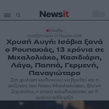
Μετάβαση
σε
o
31
περιεχόμενο
Ελλάδα
15:32
Τετάρτη 11 Μαρτίου 2026
Χρυσή Αυγή: Ισόβια ξανά
ο Ρουπακιάς, 13 χρόνια σε
Μιχαλολιάκο, Κασιδιάρη,
Λάγο, Παππά, Γερμενή,
Παναγιώταρο
Στη φυλακή κινδυνεύει να βρεθεί και η
σύζυγος του Νίκου Μιχαλολιάκου, Ελένη
Ζαρούλια, η οποία καταδικάστηκε σε 5
χρόνια κάθειρξη