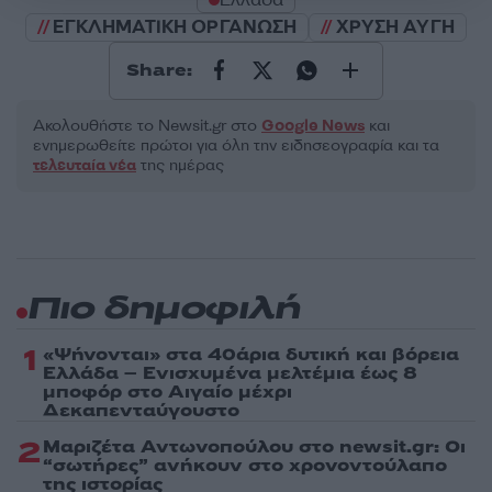
ΕΓΚΛΗΜΑΤΙΚΗ ΟΡΓΑΝΩΣΗ
ΧΡΥΣΗ ΑΥΓΗ
Share:
Ακολουθήστε το Νewsit.gr στο
Google News
και
ενημερωθείτε πρώτοι για όλη την ειδησεογραφία και τα
τελευταία νέα
της ημέρας
Πιο δημοφιλή
1
«Ψήνονται» στα 40άρια δυτική και βόρεια
Ελλάδα – Ενισχυμένα μελτέμια έως 8
μποφόρ στο Αιγαίο μέχρι
Δεκαπενταύγουστο
2
Μαριζέτα Αντωνοπούλου στο newsit.gr: Οι
“σωτήρες” ανήκουν στο χρονοντούλαπο
της ιστορίας