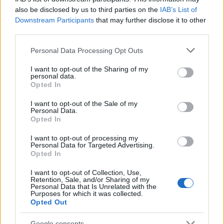
also be disclosed by us to third parties on the
IAB’s List of
Ένταξη σε εγκληματική
Downstream Participants
that may further disclose it to other
third parties.
Αρ. Δασκαλάκης: 4 έτη φυλάκιση
Please note that this website/app uses one or more Google
Personal Data Processing Opt Outs
services and may gather and store information including but
Ν. Αποστόλου: 7 έτη
not limited to your visit or usage behaviour. You may click to
I want to opt-out of the Sharing of my
Χρ. Χατζηδάκης: 4 έτη φυλάκιση
personal data.
grant or deny consent to Google and its third-party tags to
Opted In
Β. Ποπορη: 6 έτη
use your data for below specified purposes in below Google
consent section.
Γ. Τσακανίκας: 5 έτη
I want to opt-out of the Sale of my
Personal Data.
Opted In
ΔΙΑΦΗΜΙΣΗ
I want to opt-out of processing my
Personal Data for Targeted Advertising.
Opted In
I want to opt-out of Collection, Use,
Retention, Sale, and/or Sharing of my
Personal Data that Is Unrelated with the
Purposes for which it was collected.
Opted Out
Google consents