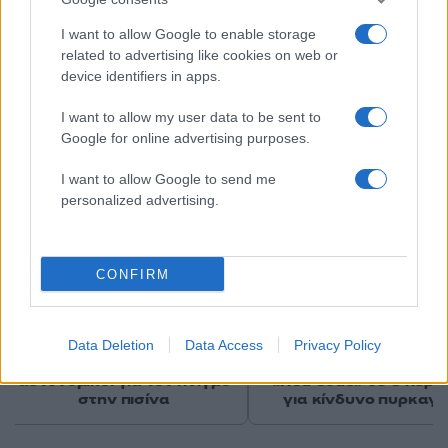
I want to allow Google to enable storage
related to advertising like cookies on web or
device identifiers in apps.
Αν τα χάσατε
I want to allow my user data to be sent to
Google for online advertising purposes.
I want to allow Google to send me
personalized advertising.
CONFIRM
Τραγωδία με 4χρονο αγόρι
Ζέστη και θυελλώδε
στην Πάρο: Τα τρία σημεία
άνεμοι, με ριπές που 
Data Deletion
Data Access
Privacy Policy
που εστιάζουν οι
φτάνουν τα 80 χλμ/ώρ
αστυνομικοί για τον πνιγμό
«Red Code» σε 6 περιο
στην πισίνα
για κίνδυνο πυρκαγι