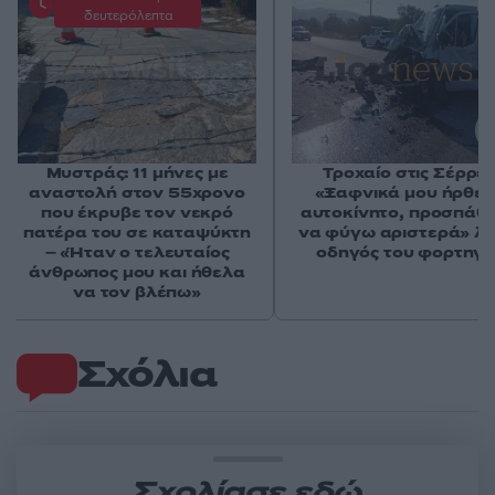
δευτερόλεπτα
Μυστράς: 11 μήνες με
Τροχαίο στις Σέρρες
αναστολή στον 55χρονο
«Ξαφνικά μου ήρθε 
που έκρυβε τον νεκρό
αυτοκίνητο, προσπάθ
πατέρα του σε καταψύκτη
να φύγω αριστερά» λέ
– «Ήταν ο τελευταίος
οδηγός του φορτηγ
άνθρωπος μου και ήθελα
να τον βλέπω»
Σχόλια
Σχολίασε εδώ