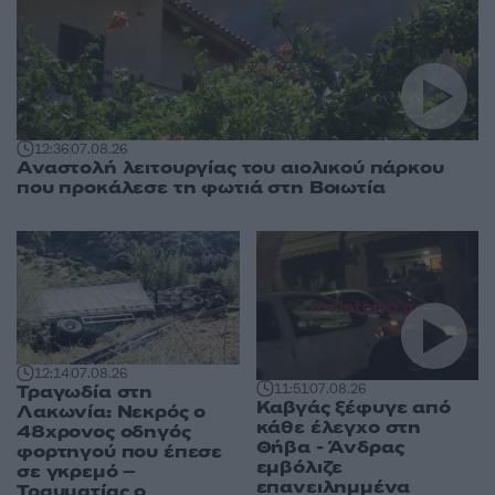
12:36
07.08.26
Αναστολή λειτουργίας του αιολικού πάρκου
που προκάλεσε τη φωτιά στη Βοιωτία
12:14
07.08.26
11:51
07.08.26
Τραγωδία στη
Καβγάς ξέφυγε από
Λακωνία: Νεκρός ο
κάθε έλεγχο στη
48χρονος οδηγός
Θήβα - Άνδρας
φορτηγού που έπεσε
εμβόλιζε
σε γκρεμό –
επανειλημμένα
Τραυματίας ο