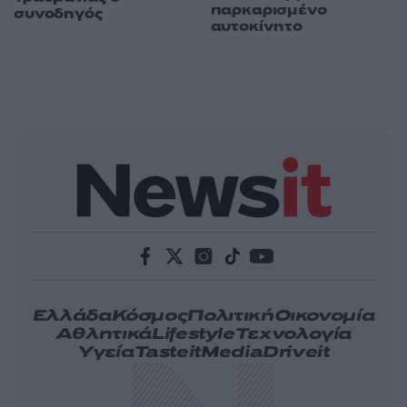
παρκαρισμένο
συνοδηγός
αυτοκίνητο
Ελλάδα
Κόσμος
Πολιτική
Οικονομία
Αθλητικά
Lifestyle
Τεχνολογία
Υγεία
Tasteit
Media
Driveit