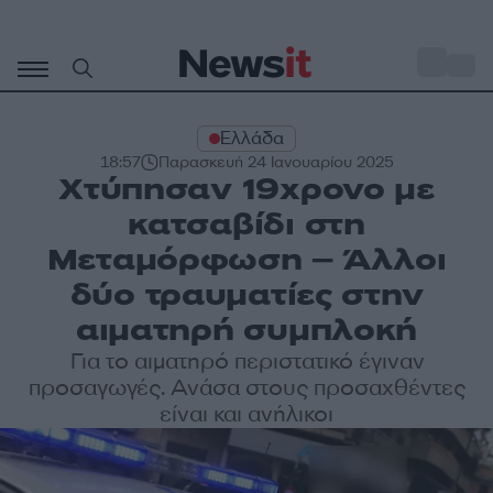
Μετάβαση
σε
o
33
περιεχόμενο
Ελλάδα
18:57
Παρασκευή 24 Ιανουαρίου 2025
Χτύπησαν 19χρονο με
κατσαβίδι στη
Μεταμόρφωση – Άλλοι
δύο τραυματίες στην
αιματηρή συμπλοκή
Για το αιματηρό περιστατικό έγιναν
προσαγωγές. Ανάσα στους προσαχθέντες
είναι και ανήλικοι