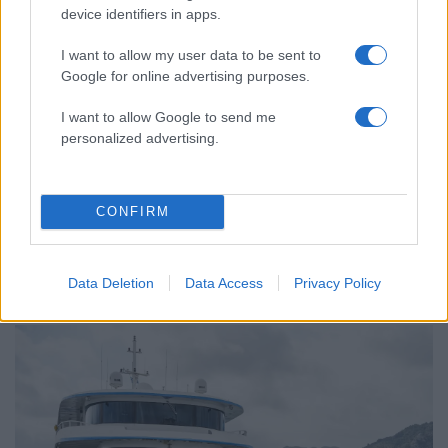
Αυγερινός, Μουτσάτσου και ακόμη 20
86
device identifiers in apps.
πρώην στελέχη κατά Καρυστιανού: «Δεν
αποχωρήσαμε για καρέκλες», αιχμές για
I want to allow my user data to be sent to
«συγκεντρωτικό μοντέλο»
Google for online advertising purposes.
Marfin: Η 46χρονη πήρε προθεσμία για
72
να απολογηθεί την Τρίτη – «Είναι αθώα,
I want to allow Google to send me
συμμετείχε στη διαδήλωση όπως και
personalized advertising.
100.000 άτομα»
CONFIRM
Ελλάδα: Περισσότερα
Data Deletion
Data Access
Privacy Policy
άρθρα