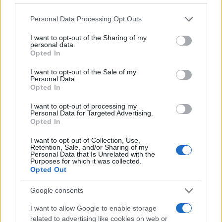
δήλωση της οικογένειας της 38χρονης
Λίζα που βρέθηκε νεκρή στην Κυψέλη
Please note that this website/app uses one or more Google
Personal Data Processing Opt Outs
5
services and may gather and store information including but
Αριστοτέλης Δαμίγος: Στο Αποτεφρωτήριο
Ριτσώνας το «ύστατο χαίρε» στον Έλληνα
not limited to your visit or usage behaviour. You may click to
I want to opt-out of the Sharing of my
personal data.
σύνδεσμο του ελικοπτέρου που έπεσε στην
grant or deny consent to Google and its third-party tags to
Opted In
Ψάθα
use your data for below specified purposes in below Google
consent section.
I want to opt-out of the Sale of my
Personal Data.
Πιο σχολιασμένα
Opted In
I want to opt-out of processing my
Μητσοτάκης στην υπογραφή συμφωνίας
198
Personal Data for Targeted Advertising.
για την ηλεκτρική διασύνδεση Ελλάδας –
Opted In
Κύπρου: «Ισχυρή ψήφος εμπιστοσύνης» η
είσοδος της Meridiam στην GSI
I want to opt-out of Collection, Use,
Retention, Sale, and/or Sharing of my
Έφυγαν οι συνεργάτες, μένει η Μαρία
184
Personal Data that Is Unrelated with the
Καρυστιανού - Η επόμενη μέρα για την
Purposes for which it was collected.
«Ελπίδα για τη Δημοκρατία»
Opted Out
Canadair 515: Οι πρώτες εικόνες από την
129
Google consents
κατασκευή του αεροσκάφους που θα
επιχειρεί και τη νύχτα στα μέτωπα της
I want to allow Google to enable storage
φωτιάς
related to advertising like cookies on web or