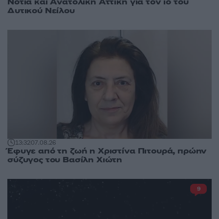
Νότια και Ανατολική Αττική για τον ιό του
Δυτικού Νείλου
13:32
07.08.26
Έφυγε από τη ζωή η Χριστίνα Πιτουρά, πρώην
σύζυγος του Βασίλη Χιώτη
9