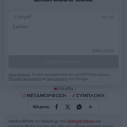
50 /50
2000 /2000
Υποβολή σχολίου
Όροι Χρήσης
. Το site προστατεύεται από reCAPTCHA, ισχύουν
Πολιτική Απορρήτου
&
Όροι Χρήσης
της Google.
Ελλάδα
ΜΕΤΑΜΟΡΦΩΣΗ
ΣΥΜΠΛΟΚΗ
Share:
Ακολουθήστε το Νewsit.gr στο
Google News
και
ενημερωθείτε πρώτοι για όλη την ειδησεογραφία και τα