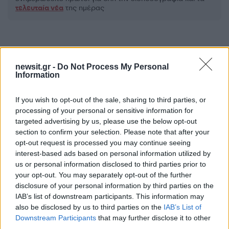
τελευταία νέα
της ημέρας
newsit.gr -
Do Not Process My Personal
Πιο δημοφιλή
Information
1
Ο Κώστας Σαμαράς δημοσίευσε μία παιδική
If you wish to opt-out of the sale, sharing to third parties, or
φωτογραφία για την επέτειο θανάτου της
processing of your personal or sensitive information for
αδελφής του, Λένας
targeted advertising by us, please use the below opt-out
2
Δολοφονία Βρετανίδας στην Κυψέλη: Οι
section to confirm your selection. Please note that after your
δύο καταθέσεις «κλειδί» της συζύγου του
opt-out request is processed you may continue seeing
26χρονου Αφγανού – Το στίγμα του
interest-based ads based on personal information utilized by
κινητού, η θεία από την Ινδία και τα
απειλητικά μηνύματα
us or personal information disclosed to third parties prior to
your opt-out. You may separately opt-out of the further
3
Η Ελένη Φωτοπούλου ευχήθηκε για τη
disclosure of your personal information by third parties on the
γιορτή του Άκη Παυλόπουλου: «Δεκαπέντε
IAB’s list of downstream participants. This information may
χρόνια μου διδάσκει υπομονή και αγάπη»
also be disclosed by us to third parties on the
IAB’s List of
4
«Αφιέρωσε τη ζωή της στο να βοηθά
Downstream Participants
that may further disclose it to other
ανθρώπους που είχαν ανάγκη» - Η πρώτη
third parties.