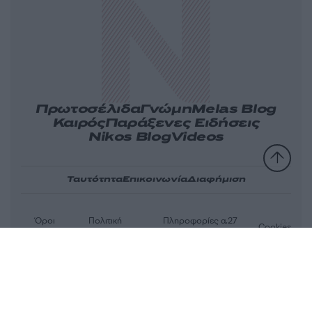
Πρωτοσέλιδα
Γνώμη
Melas Blog
Καιρός
Παράξενες Ειδήσεις
Nikos Blog
Videos
Ταυτότητα
Επικοινωνία
Διαφήμιση
Όροι
Πολιτική
Πληροφορίες α.27
Cookies
χρήσης
απορρήτου
Ν.5253/2025
Αριθμός Πιστοποίησης Μ.Η.Τ.232163
© 2026 newsit.gr. Με επιφύλαξη κάθε νομίμου δικαιώματος.