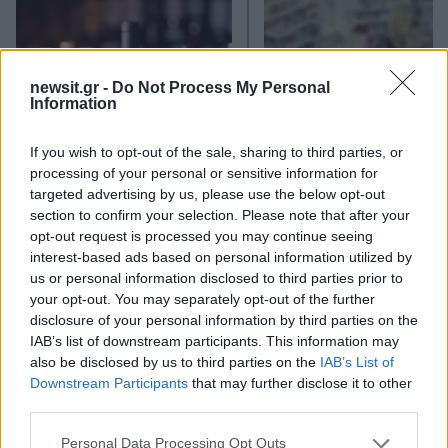
newsit.gr -
Do Not Process My Personal
Information
If you wish to opt-out of the sale, sharing to third parties, or
processing of your personal or sensitive information for
«Ήπια ένα ποτό και έφυγα
Η ΕΛΑΣ απαντά στο
targeted advertising by us, please use the below opt-out
λιπόθυμη» καταγγέλλει
Γεωργιάδη για τον θά
20χρονη που μεταφέρθηκε
της 16χρονης στο Γκά
section to confirm your selection. Please note that after your
σε νοσοκομείο το ίδιο
Ενημερωθήκαμε από 
opt-out request is processed you may continue seeing
βράδυ που κατέρρευσε η
πατέρα – Δεν υπήρξ
interest-based ads based on personal information utilized by
16χρονη στο Γκάζι
προηγούμενη επικοινω
us or personal information disclosed to third parties prior to
your opt-out. You may separately opt-out of the further
disclosure of your personal information by third parties on the
Σχόλια
IAB’s list of downstream participants. This information may
also be disclosed by us to third parties on the
IAB’s List of
Downstream Participants
that may further disclose it to other
third parties.
Please note that this website/app uses one or more Google
Personal Data Processing Opt Outs