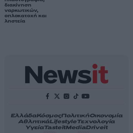
διακίνηση
ναρκωτικών,
οπλοκατοχή και
ληστεία
Ελλάδα
Κόσμος
Πολιτική
Οικονομία
Αθλητικά
Lifestyle
Τεχνολογία
Υγεία
Tasteit
Media
Driveit