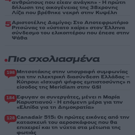
ανθρώπους που είχαν ανάγκη» - Η πρώτη
δήλωση της οικογένειας της 38χρονης
Λίζα που βρέθηκε νεκρή στην Κυψέλη
5
Αριστοτέλης Δαμίγος: Στο Αποτεφρωτήριο
Ριτσώνας το «ύστατο χαίρε» στον Έλληνα
σύνδεσμο του ελικοπτέρου που έπεσε στην
Ψάθα
Πιο σχολιασμένα
Μητσοτάκης στην υπογραφή συμφωνίας
198
για την ηλεκτρική διασύνδεση Ελλάδας –
Κύπρου: «Ισχυρή ψήφος εμπιστοσύνης» η
είσοδος της Meridiam στην GSI
Έφυγαν οι συνεργάτες, μένει η Μαρία
184
Καρυστιανού - Η επόμενη μέρα για την
«Ελπίδα για τη Δημοκρατία»
Canadair 515: Οι πρώτες εικόνες από την
128
κατασκευή του αεροσκάφους που θα
επιχειρεί και τη νύχτα στα μέτωπα της
φωτιάς