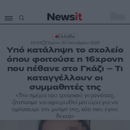
Μετάβαση
σε
o
33
περιεχόμενο
Ελλάδα
19:03
Πέμπτη 23 Οκτωβρίου 2025
Υπό κατάληψη το σχολείο
όπου φοιτούσε η 16χρονη
που πέθανε στο Γκάζι – Τι
καταγγέλλουν οι
συμμαθητές της
«Την ημέρα του τραγικού γεγονότος,
ζητήσαμε να αφιερωθεί μία ώρα για να
τιμήσουμε την μνήμη της, κάτι που έγινε
δεκτό»