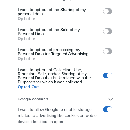
Σχολίασε εδώ
services and may gather and store information including but
not limited to your visit or usage behaviour. You may click to
I want to opt-out of the Sharing of my
personal data.
grant or deny consent to Google and its third-party tags to
Opted In
use your data for below specified purposes in below Google
50 /50
consent section.
I want to opt-out of the Sale of my
Personal Data.
Opted In
I want to opt-out of processing my
Personal Data for Targeted Advertising.
2000 /2000
Opted In
Υποβολή σχολίου
I want to opt-out of Collection, Use,
Retention, Sale, and/or Sharing of my
Personal Data that Is Unrelated with the
Όροι Χρήσης
. Το site προστατεύεται από reCAPTCHA, ισχύουν
Purposes for which it was collected.
Πολιτική Απορρήτου
&
Όροι Χρήσης
της Google.
Opted Out
Ελλάδα
Google consents
ΓΚΑΖΙ
I want to allow Google to enable storage
Share:
related to advertising like cookies on web or
device identifiers in apps.
Ακολουθήστε το Νewsit.gr στο
Google News
και