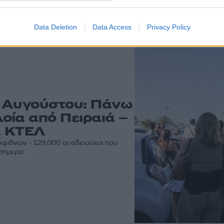
 άρθρα
Data Deletion
Data Access
Privacy Policy
υ Αυγούστου: Πάνω
οία από Πειραιά –
α ΚΤΕΛ
Αφιδνών - 129.000 οι αδειούχοι που
 σήμερα