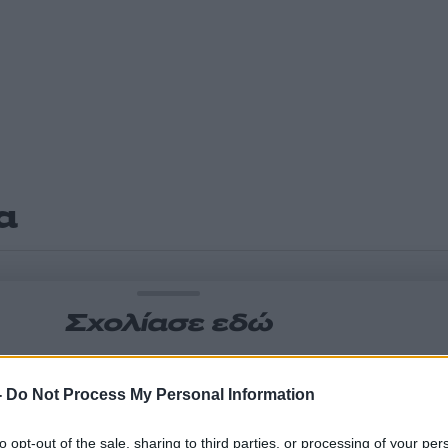
α
Σχολίασε εδώ
50
-
Do Not Process My Personal Information
to opt-out of the sale, sharing to third parties, or processing of your per