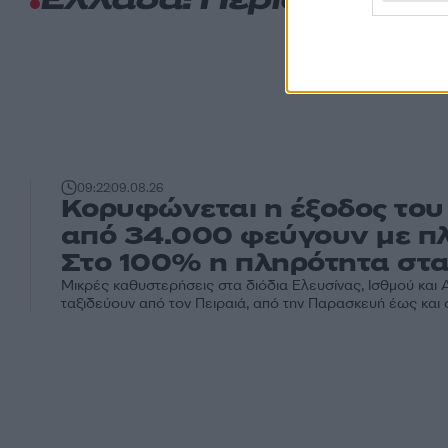
Ελλάδα: Περισσότερα
09:22
09.08.26
Κορυφώνεται η έξοδος το
από 34.000 φεύγουν με πλ
Στο 100% η πληρότητα στ
Μικρές καθυστερήσεις στα διόδια Ελευσίνας, Ισθμού και 
ταξιδεύουν από τον Πειραιά, από την Παρασκευή έως και