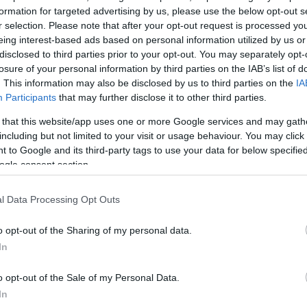
formation for targeted advertising by us, please use the below opt-out s
r selection. Please note that after your opt-out request is processed y
2000 /
eing interest-based ads based on personal information utilized by us or
disclosed to third parties prior to your opt-out. You may separately opt-
Υποβολή σχολίου
losure of your personal information by third parties on the IAB’s list of
. This information may also be disclosed by us to third parties on the
IA
ροστατεύεται από reCAPTCHA, ισχύουν
Πολιτική Απορρήτου
&
Όροι Χρήσης
της
Participants
that may further disclose it to other third parties.
 that this website/app uses one or more Google services and may gath
Ελλάδα
including but not limited to your visit or usage behaviour. You may click 
ΘΗΣΕΙΟ
 to Google and its third-party tags to use your data for below specifi
ogle consent section.
Share:
l Data Processing Opt Outs
θήστε το Νewsit.gr στο
Google News
και ενημερωθείτε
 για όλη την ειδησεογραφία και τα
τελευταία νέα
της
o opt-out of the Sharing of my personal data.
ς
In
o opt-out of the Sale of my Personal Data.
In