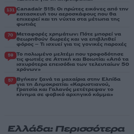
Canadair 515: Οι πρώτες εικόνες από την
131
κατασκευή του αεροσκάφους που θα
επιχειρεί και τη νύχτα στα μέτωπα της
φωτιάς
Μεταφορές χρημάτων: Πότε μπορεί να
70
θεωρηθούν δωρεές και να επιβληθεί
φόρος – Τι ισχυεί για τις γονικές παροχές
Το πολωμένο μελτέμι που τροφοδότησε
59
τις φωτιές σε Αττική και Βοιωτία: «Από τα
ισχυρότερα επεισόδια των τελευταίων 50
χρόνων»
Βγήκαν ξανά τα μαχαίρια στην Ελπίδα
57
για τη Δημοκρατία: «Καρυστιανού,
Γρατσία και Γαλανός μετέτρεψαν το
κίνημα σε φοβικό αρχηγικό κόμμα»
Ελλάδα: Περισσότερα