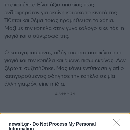
της κοπέλας. Είναι άξιο απορίας πώς
ενδιαφερόταν για εκείνη και είχε το κινητό της.
Τίθεται και θέμα ποιος προμήθευσε τα χάπια.
Μαζί με την κοπέλα στην γυναικολόγο είχε πάει η
γιαγιά και ο σύντροφό της.
Ο κατηγορούμενος οδήγησε στο αυτοκίνητο τη
γιαγιά και την κοπέλα και έμεινε πίσω εκείνος. Δεν
ξέρω τι συζητήθηκε. Μας κάνει εντύπωση γιατί ο
κατηγορούμενος οδήγησε την κοπέλα σε μία
άλλη γιατρό», είπε η ίδια.
ΔΙΑΦΗΜΙΣΗ
newsit.gr -
Do Not Process My Personal
Information