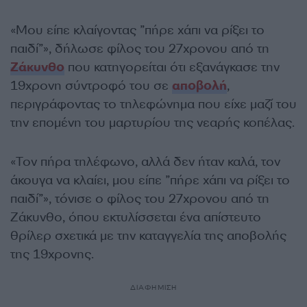
«Μου είπε κλαίγοντας ”πήρε χάπι να ρίξει το
παιδί”», δήλωσε φίλος του 27χρονου από τη
Ζάκυνθο
που κατηγορείται ότι εξανάγκασε την
19χρονη σύντροφό του σε
αποβολή
,
περιγράφοντας το τηλεφώνημα που είχε μαζί του
την επομένη του μαρτυρίου της νεαρής κοπέλας.
«Τον πήρα τηλέφωνο, αλλά δεν ήταν καλά, τον
άκουγα να κλαίει, μου είπε ”πήρε χάπι να ρίξει το
παιδί”», τόνισε ο φίλος του 27χρονου από τη
Ζάκυνθο, όπου εκτυλίσσεται ένα απίστευτο
θρίλερ σχετικά με την καταγγελία της αποβολής
της 19χρονης.
ΔΙΑΦΗΜΙΣΗ