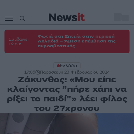
Μετάβαση
σε
o
31
περιεχόμενο
Φωτιά στη Σητεία στην περιοχή
Συμβαίνει
Αχλαδιά – Άμεση επέμβαση της
τώρα:
πυροσβεστικής
Ελλάδα
17:05
Παρασκευή 23 Φεβρουαρίου 2024
Ζάκυνθος: «Μου είπε
κλαίγοντας ”πήρε χάπι να
ρίξει το παιδί”» λέει φίλος
του 27χρονου