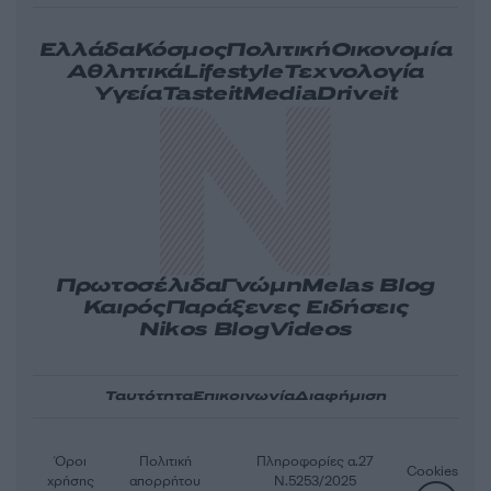
Ελλάδα
Κόσμος
Πολιτική
Οικονομία
Αθλητικά
Lifestyle
Τεχνολογία
Υγεία
Tasteit
Media
Driveit
Πρωτοσέλιδα
Γνώμη
Melas Blog
Καιρός
Παράξενες Ειδήσεις
Nikos Blog
Videos
Ταυτότητα
Επικοινωνία
Διαφήμιση
Όροι
Πολιτική
Πληροφορίες α.27
Cookies
χρήσης
απορρήτου
Ν.5253/2025