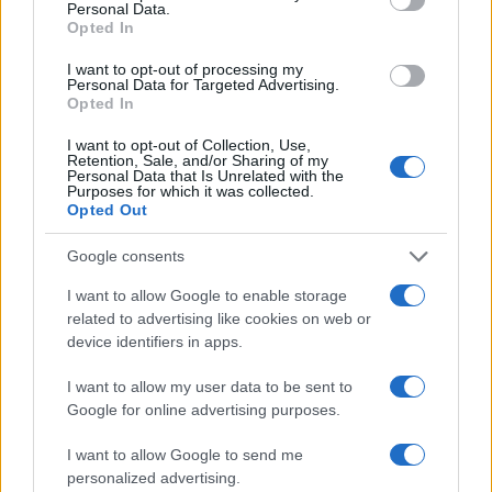
- «Καμπανάκι» από τον
ασελγήσει σε 10χρο
Personal Data.
Ιατρικό Σύλλογο Αθηνών
κορίτσι - Το παιδί καθ
Opted In
για την προστασία της
αμέριμνο σε αυλή
δημόσιας υγείας
επιχείρησης
I want to opt-out of processing my
Personal Data for Targeted Advertising.
Opted In
Σχόλια
I want to opt-out of Collection, Use,
Retention, Sale, and/or Sharing of my
Personal Data that Is Unrelated with the
Purposes for which it was collected.
Opted Out
Google consents
Σχολίασε εδώ
I want to allow Google to enable storage
related to advertising like cookies on web or
50 /50
device identifiers in apps.
I want to allow my user data to be sent to
Google for online advertising purposes.
I want to allow Google to send me
2000 /2000
personalized advertising.