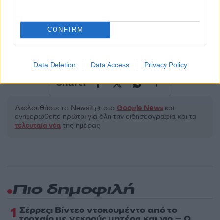
Υποβολή σχολίου
Όροι Χρήσης
. Το site προστατεύεται από reCAPTCHA, ισχύουν
CONFIRM
Πολιτική Απορρήτου
&
Όροι Χρήσης
της Google.
Ελλάδα
ΑΠΟΒΟΛΗ
ΖΑΚΥΝΘΟΣ
Data Deletion
Data Access
Privacy Policy
Share:
Ακολουθήστε το Νewsit.gr στο
Google News
και
ενημερωθείτε πρώτοι για όλη την ειδησεογραφία και τα
τελευταία νέα
της ημέρας
Πιο δημοφιλή
1
Σέρρες: Βίντεο ντοκουμέντο από το
τροχαίο με νεκρούς μητέρα και γιο – Ο