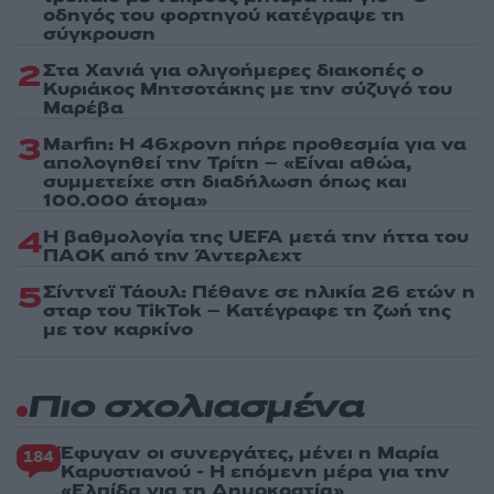
οδηγός του φορτηγού κατέγραψε τη
σύγκρουση
2
Στα Χανιά για ολιγοήμερες διακοπές ο
Κυριάκος Μητσοτάκης με την σύζυγό του
Μαρέβα
3
Marfin: Η 46χρονη πήρε προθεσμία για να
απολογηθεί την Τρίτη – «Είναι αθώα,
συμμετείχε στη διαδήλωση όπως και
100.000 άτομα»
4
Η βαθμολογία της UEFA μετά την ήττα του
ΠΑΟΚ από την Άντερλεχτ
5
Σίντνεϊ Τάουλ: Πέθανε σε ηλικία 26 ετών η
σταρ του TikTok – Kατέγραφε τη ζωή της
με τον καρκίνο
Πιο σχολιασμένα
Έφυγαν οι συνεργάτες, μένει η Μαρία
184
Καρυστιανού - Η επόμενη μέρα για την
«Ελπίδα για τη Δημοκρατία»