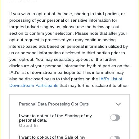
If you wish to opt-out of the sale, sharing to third parties, or
processing of your personal or sensitive information for
targeted advertising by us, please use the below opt-out
section to confirm your selection. Please note that after your
opt-out request is processed you may continue seeing
interest-based ads based on personal information utilized by
us or personal information disclosed to third parties prior to
Αν τα χάσατε
your opt-out. You may separately opt-out of the further
disclosure of your personal information by third parties on the
IAB’s list of downstream participants. This information may
also be disclosed by us to third parties on the
IAB’s List of
Downstream Participants
that may further disclose it to other
third parties.
Please note that this website/app uses one or more Google
Personal Data Processing Opt Outs
services and may gather and store information including but
not limited to your visit or usage behaviour. You may click to
I want to opt-out of the Sharing of my
personal data.
grant or deny consent to Google and its third-party tags to
Ανησυχία από το ξέσπασμα
Σοκαριστική υπόθεση 
Opted In
του ιού του Δυτικού Νείλου
Κρήτη: Τουρίστας ρωτ
use your data for below specified purposes in below Google
με κρούσματα στην Αττική
πόσο να πληρώσει για
consent section.
I want to opt-out of the Sale of my