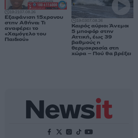
19:21
07.08.26
Εξαφάνιση 15χρονου
19:03
07.08.26
στην Αθήνα: Τι
Καιρός αύριο: Άνεμοι
αναφέρει το
5 μποφόρ στην
«Χαμόγελο του
Αττική, έως 39
Παιδιού»
βαθμούς η
θερμοκρασία στη
χώρα – Πού θα βρέξει