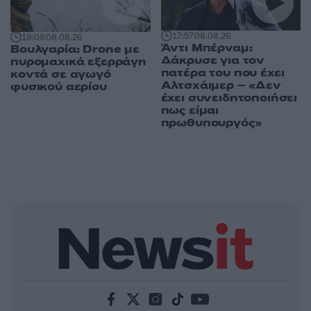
17:57
08.08.26
19:08
08.08.26
Άντι Μπέρναμ:
Βουλγαρία: Drone με
Δάκρυσε για τον
πυρομαχικά εξερράγη
πατέρα του που έχει
κοντά σε αγωγό
Αλτσχάιμερ – «Δεν
φυσικού αερίου
έχει συνειδητοποιήσει
πως είμαι
πρωθυπουργός»