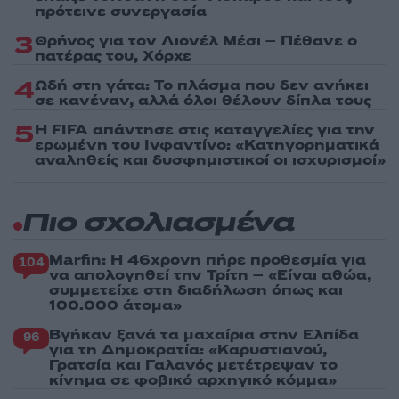
πρότεινε συνεργασία
3
Θρήνος για τον Λιονέλ Μέσι – Πέθανε ο
πατέρας του, Χόρχε
4
Ωδή στη γάτα: Το πλάσμα που δεν ανήκει
σε κανέναν, αλλά όλοι θέλουν δίπλα τους
5
Η FIFA απάντησε στις καταγγελίες για την
ερωμένη του Ινφαντίνο: «Κατηγορηματικά
αναληθείς και δυσφημιστικοί οι ισχυρισμοί»
Πιο σχολιασμένα
Marfin: Η 46χρονη πήρε προθεσμία για
104
να απολογηθεί την Τρίτη – «Είναι αθώα,
συμμετείχε στη διαδήλωση όπως και
100.000 άτομα»
Βγήκαν ξανά τα μαχαίρια στην Ελπίδα
96
για τη Δημοκρατία: «Καρυστιανού,
Γρατσία και Γαλανός μετέτρεψαν το
κίνημα σε φοβικό αρχηγικό κόμμα»