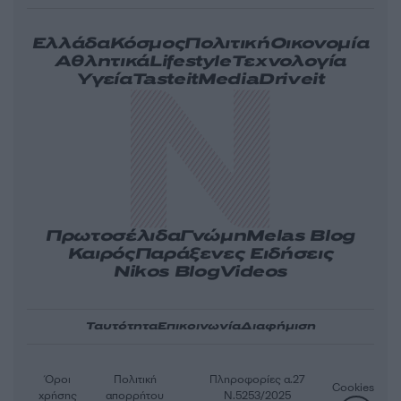
Ελλάδα
Κόσμος
Πολιτική
Οικονομία
Αθλητικά
Lifestyle
Τεχνολογία
Υγεία
Tasteit
Media
Driveit
Πρωτοσέλιδα
Γνώμη
Melas Blog
Καιρός
Παράξενες Ειδήσεις
Nikos Blog
Videos
Ταυτότητα
Επικοινωνία
Διαφήμιση
Όροι
Πολιτική
Πληροφορίες α.27
Cookies
χρήσης
απορρήτου
Ν.5253/2025