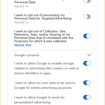
Personal Data.
Opted In
Σχολίασε εδώ
I want to opt-out of processing my
Personal Data for Targeted Advertising.
Opted In
50 /50
I want to opt-out of Collection, Use,
Retention, Sale, and/or Sharing of my
Personal Data that Is Unrelated with the
Purposes for which it was collected.
Opted Out
Google consents
2000 /2000
I want to allow Google to enable storage
Υποβολή σχολίου
related to advertising like cookies on web or
device identifiers in apps.
Όροι Χρήσης
. Το site προστατεύεται από reCAPTCHA, ισχύουν
Πολιτική Απορρήτου
&
Όροι Χρήσης
της Google.
I want to allow my user data to be sent to
Google for online advertising purposes.
Κόσμος
BOEING
ΑΕΡΟΠΛΑΝΟ
I want to allow Google to send me
ΑΕΡΟΠΟΡΙΚΗ ΤΡΑΓΩΔΙΑ
personalized advertising.