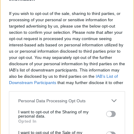
Αν τα χάσατε
If you wish to opt-out of the sale, sharing to third parties, or
processing of your personal or sensitive information for
targeted advertising by us, please use the below opt-out
section to confirm your selection. Please note that after your
opt-out request is processed you may continue seeing
interest-based ads based on personal information utilized by
us or personal information disclosed to third parties prior to
your opt-out. You may separately opt-out of the further
disclosure of your personal information by third parties on the
IAB’s list of downstream participants. This information may
also be disclosed by us to third parties on the
IAB’s List of
Πινακίδες κυκλοφορίας με
Εκρηκτικό κοκτέιλ ζέσ
Downstream Participants
that may further disclose it to other
λίγα κλικ: Τα 3 βήματα για
με 40άρια και 8 μποφό
παραγγελίες και έκδοση –
Σε συναγερμό η χώρα 
third parties.
Αυστηροποιούνται οι
φωτιές, ενισχύονται 
κυρώσεις για παραβάσεις
άνεμοι τις επόμενες ημ
Please note that this website/app uses one or more Google
Personal Data Processing Opt Outs
services and may gather and store information including but
not limited to your visit or usage behaviour. You may click to
I want to opt-out of the Sharing of my
personal data.
Σχόλια
grant or deny consent to Google and its third-party tags to
Opted In
use your data for below specified purposes in below Google
consent section.
I want to opt-out of the Sale of my