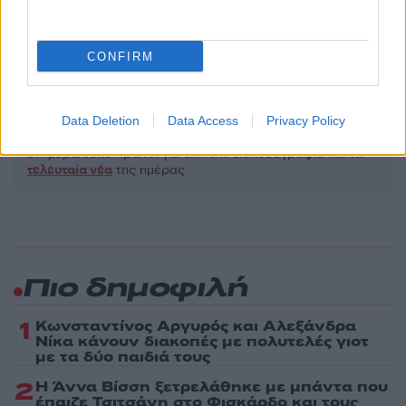
ΑΕΡΟΠΟΡΙΚΟ ΔΥΣΤΥΧΗΜΑ
ΚΙΡΓΙΣΤΑΝ
ΜΑΥΡΟ ΚΟΥΤΙ
ΝΕΚΡΟΙ
ΠΙΛΟΤΟΣ
ΠΤΩΣΗ ΑΕΡΟΠΛΑΝΟΥ
CONFIRM
Share:
Data Deletion
Data Access
Privacy Policy
Ακολουθήστε το Νewsit.gr στο
Google News
και
ενημερωθείτε πρώτοι για όλη την ειδησεογραφία και τα
τελευταία νέα
της ημέρας
Πιο δημοφιλή
1
Κωνσταντίνος Αργυρός και Αλεξάνδρα
Νίκα κάνουν διακοπές με πολυτελές γιοτ
με τα δύο παιδιά τους
2
Η Άννα Βίσση ξετρελάθηκε με μπάντα που
έπαιζε Τσιτσάνη στο Φισκάρδο και τους