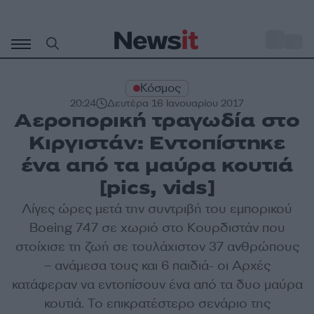
Μετάβαση
σε
o
30
περιεχόμενο
Κόσμος
20:24
Δευτέρα 16 Ιανουαρίου 2017
Αεροπορική τραγωδία στο
Κιργιστάν: Εντοπίστηκε
ένα από τα μαύρα κουτιά
[pics, vids]
Λίγες ώρες μετά την συντριβή του εμπορικού
Boeing 747 σε χωριό στο Κουρδιστάν που
στοίχισε τη ζωή σε τουλάχιστον 37 ανθρώπους
– ανάμεσα τους και 6 παιδιά- οι Αρχές
κατάφεραν να εντοπίσουν ένα από τα δυο μαύρα
κουτιά. Το επικρατέστερο σενάριο της