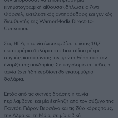
δεν μπορούσαν να επισκεφτούν μία
κινηματογραφική αίθουσα»,δήλωσε ο Άντι
Φόρσελ, εκτελεστικός αντιπρόεδρος και γενικός
διευθυντής της WarnerMedia Direct-to-
Consumer.
Στις ΗΠΑ, η ταινία έχει κερδίσει επίσης 16,7
εκατομμύρια δολάρια στο box office μέχρι
στιγμής, κατακτώντας την πρώτη θέση από την
έναρξη της πανδημίας. Σε παγκόσμιο επίπεδο, η
ταινία έχει ήδη κερδίσει 85 εκατομμύρια
δολάρια.
Εκτός από τις σκηνές δράσης η ταινία
περιλαμβάνει και μία έκπληξη από τον σύζυγο της
Γκαντότ, Γιάρον Βερσάνο και τις δύο κόρες τους,
την Άλμα και τη Μάια, σε μία ειδική