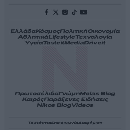
Ελλάδα
Κόσμος
Πολιτική
Οικονομία
Αθλητικά
Lifestyle
Τεχνολογία
Υγεία
Tasteit
Media
Driveit
Πρωτοσέλιδα
Γνώμη
Melas Blog
Καιρός
Παράξενες Ειδήσεις
Nikos Blog
Videos
Ταυτότητα
Επικοινωνία
Διαφήμιση