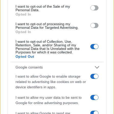
Συναγερμός στον
Συναγερμός για φωτιέ
consent section.
Λυκαβηττό: Βρέθηκε
επόμενα 24ωρα: Άνε
I want to opt-out of the Sale of my
Personal Data.
πτώμα σε σπηλιά κοντά
έως 9 μποφόρ και 39°
Opted In
στο εκκλησάκι των Αγίων
Αττική και Βοιωτία στ
Ισιδώρων - Φωτογραφίες
«επικίνδυνες» περιοχ
I want to opt-out of processing my
από το σημείο
Personal Data for Targeted Advertising.
Opted In
Σχόλια
I want to opt-out of Collection, Use,
Retention, Sale, and/or Sharing of my
Personal Data that Is Unrelated with the
Purposes for which it was collected.
Opted Out
Google consents
Σχολίασε εδώ
I want to allow Google to enable storage
related to advertising like cookies on web or
50 /50
device identifiers in apps.
I want to allow my user data to be sent to
Google for online advertising purposes.
I want to allow Google to send me