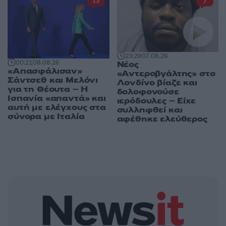
13
7
23:29
07.08.26
00:21
08.08.26
Νέος
«Απασφάλισαν»
«Αντεροβγάλτης» στο
Σάντσεθ και Μελόνι
Λονδίνο βίαζε και
για τη Θέουτα – Η
δολοφονούσε
Ισπανία «απαντά» και
ιερόδουλες – Είχε
αυτή με ελέγχους στα
συλληφθεί και
σύνορα με Ιταλία
αφέθηκε ελεύθερος