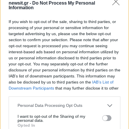
newsit.gr -
Do Not Process My Personal
Information
If you wish to opt-out of the sale, sharing to third parties, or
processing of your personal or sensitive information for
targeted advertising by us, please use the below opt-out
section to confirm your selection. Please note that after your
opt-out request is processed you may continue seeing
interest-based ads based on personal information utilized by
us or personal information disclosed to third parties prior to
your opt-out. You may separately opt-out of the further
Αν τα χάσατε
disclosure of your personal information by third parties on the
IAB’s list of downstream participants. This information may
also be disclosed by us to third parties on the
IAB’s List of
Downstream Participants
that may further disclose it to other
third parties.
Please note that this website/app uses one or more Google
Personal Data Processing Opt Outs
services and may gather and store information including but
not limited to your visit or usage behaviour. You may click to
I want to opt-out of the Sharing of my
personal data.
grant or deny consent to Google and its third-party tags to
Opted In
use your data for below specified purposes in below Google