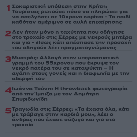
1
Σοκαριστική υπόθεση στην Κρήτη:
Τουρίστας ρωτούσε πόσο να πληρώσει για
να ασελγήσει σε 10χρονο κορίτσι - Το παιδί
καθόταν αμέριμνο σε αυλή επιχείρησης
2
Δεν ήταν μόνο η ταχύτητα που οδήγησε
στο τροχαίο στις Σέρρες με νεκρούς μητέρα
και γιο - «Ίσως κάτι απέσπασε την προσοχή
του οδηγού» λέει πραγματογνώμονας
3
Μυστράς: Αλλαγή στην υπερασπιστική
γραμμή του 55χρονου που έκρυψε τον
νεκρό πατέρα του σε καταψύκτη – Η
αγάπη στους γονείς και η διαφωνία με την
αδερφή του
4
Ιωάννα Τούνη: Η throwback φωτογραφία
από την Ίμπιζα με τον Δημήτρη
Σπυριδωνίδη
5
Τραγωδία στις Σέρρες: «Τα έχασα όλα, κάτι
με τράβαγε στην καρδιά μου», λέει ο
άνδρας που έχασε σύζυγο και γιο στο
τροχαίο