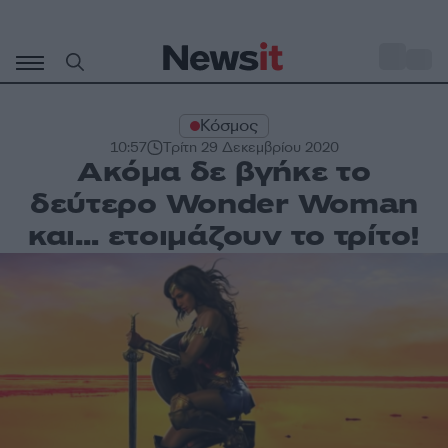
Μετάβαση
σε
o
34
περιεχόμενο
Κόσμος
10:57
Τρίτη 29 Δεκεμβρίου 2020
Ακόμα δε βγήκε το
δεύτερο Wonder Woman
και… ετοιμάζουν το τρίτο!