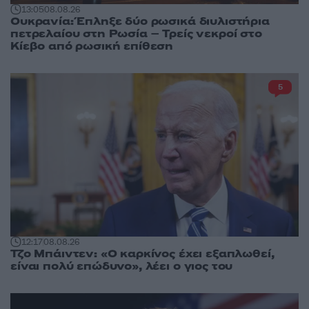
13:05
08.08.26
Ουκρανία: Έπληξε δύο ρωσικά διυλιστήρια
πετρελαίου στη Ρωσία – Τρείς νεκροί στο
Κίεβο από ρωσική επίθεση
5
12:17
08.08.26
Τζο Μπάιντεν: «Ο καρκίνος έχει εξαπλωθεί,
είναι πολύ επώδυνο», λέει ο γιος του