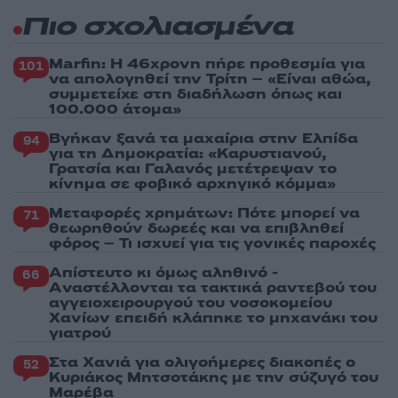
Πιο σχολιασμένα
Marfin: Η 46χρονη πήρε προθεσμία για
101
να απολογηθεί την Τρίτη – «Είναι αθώα,
συμμετείχε στη διαδήλωση όπως και
100.000 άτομα»
Βγήκαν ξανά τα μαχαίρια στην Ελπίδα
94
για τη Δημοκρατία: «Καρυστιανού,
Γρατσία και Γαλανός μετέτρεψαν το
κίνημα σε φοβικό αρχηγικό κόμμα»
Μεταφορές χρημάτων: Πότε μπορεί να
71
θεωρηθούν δωρεές και να επιβληθεί
φόρος – Τι ισχυεί για τις γονικές παροχές
Απίστευτο κι όμως αληθινό -
66
Aναστέλλονται τα τακτικά ραντεβού του
αγγειοχειρουργού του νοσοκομείου
Χανίων επειδή κλάπηκε το μηχανάκι του
γιατρού
Στα Χανιά για ολιγοήμερες διακοπές ο
52
Κυριάκος Μητσοτάκης με την σύζυγό του
Μαρέβα