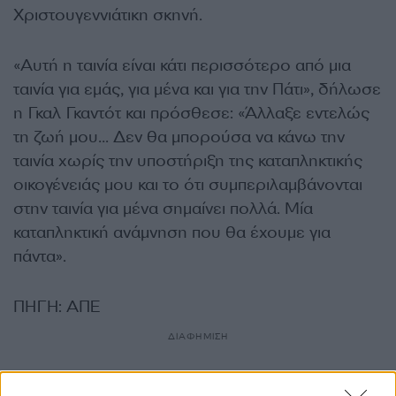
Χριστουγεννιάτικη σκηνή.
«Αυτή η ταινία είναι κάτι περισσότερο από μια
ταινία για εμάς, για μένα και για την Πάτι», δήλωσε
η Γκαλ Γκαντότ και πρόσθεσε: «Άλλαξε εντελώς
τη ζωή μου… Δεν θα μπορούσα να κάνω την
ταινία χωρίς την υποστήριξη της καταπληκτικής
οικογένειάς μου και το ότι συμπεριλαμβάνονται
στην ταινία για μένα σημαίνει πολλά. Μία
καταπληκτική ανάμνηση που θα έχουμε για
πάντα».
ΠΗΓΗ: ΑΠΕ
ΔΙΑΦΗΜΙΣΗ