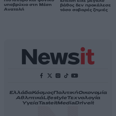
Επειδή είχε μεγάλο
υποβρύχιο στη Μέση
βάθος δεν προκάλεσε
Ανατολή
τόσο σοβαρές ζημιές
Ελλάδα
Κόσμος
Πολιτική
Οικονομία
Αθλητικά
Lifestyle
Τεχνολογία
Υγεία
Tasteit
Media
Driveit