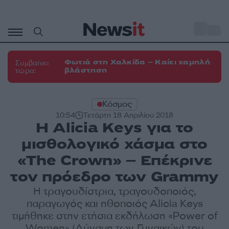
Μετάβαση
σε
o
30
περιεχόμενο
Φωτιά στη Χαλκίδα – Καίει χαμηλή
Συμβαίνει
βλάστηση
τώρα:
Κόσμος
10:54
Τετάρτη 18 Απριλίου 2018
Η Alicia Keys για το
μισθολογικό χάσμα στο
«The Crown» – Επέκρινε
τον πρόεδρο των Grammy
Η τραγουδίστρια, τραγουδοποιός,
παραγωγός και ηθοποιός Alicia Keys
τιμήθηκε στην ετήσια εκδήλωση «Power of
Women» (Δύναμη των Γυναικών) του