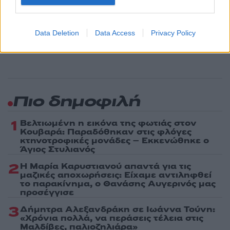
Ακολουθήστε το Νewsit.gr στο
Google News
και
ενημερωθείτε πρώτοι για όλη την ειδησεογραφία και τα
Data Deletion
Data Access
Privacy Policy
τελευταία νέα
της ημέρας
Πιο δημοφιλή
1
Βελτιωμένη η εικόνα της φωτιάς στον
Κουβαρά: Παραδόθηκαν στις φλόγες
κτηνοτροφικές μονάδες – Εκκενώθηκε ο
Άγιος Στυλιανός
2
Η Μαρία Καρυστιανού απαντά για τις
μαζικές αποχωρήσεις: Είχαμε αντιληφθεί
το παρακίνημα, ο Θανάσης Αυγερινός μας
προσέγγισε
3
Δήμητρα Αλεξανδράκη σε Ιωάννα Τούνη:
«Χρόνια πολλά, να περάσεις τέλεια στις
Μαλδίβες, παλιοζηλιάρα»