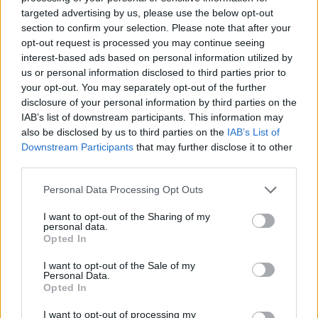
targeted advertising by us, please use the below opt-out
section to confirm your selection. Please note that after your
opt-out request is processed you may continue seeing
interest-based ads based on personal information utilized by
us or personal information disclosed to third parties prior to
your opt-out. You may separately opt-out of the further
disclosure of your personal information by third parties on the
IAB’s list of downstream participants. This information may
also be disclosed by us to third parties on the
IAB’s List of
Σεισμός στην Κολομβία:
Τραμπ: Θέλω από το Ι
Downstream Participants
that may further disclose it to other
«Πάγωσα, δεν μπορούσα
αποζημιώσεις για το
να κρατήσω την ισορροπία
νεκρούς και τραυματί
third parties.
μου» λέει Έλληνας στη
του πολέμου κι όχι μ
Please note that this website/app uses one or more Google
Μπογκοτά
Personal Data Processing Opt Outs
services and may gather and store information including but
not limited to your visit or usage behaviour. You may click to
I want to opt-out of the Sharing of my
personal data.
Σχόλια
grant or deny consent to Google and its third-party tags to
Opted In
use your data for below specified purposes in below Google
consent section.
I want to opt-out of the Sale of my
Personal Data.
Opted In
Σχολίασε εδώ
I want to opt-out of processing my