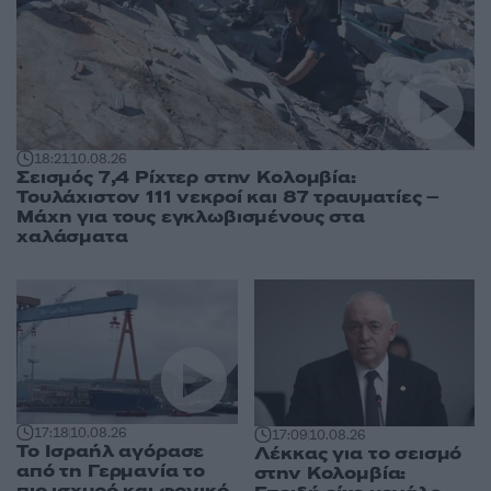
18:21
10.08.26
Σεισμός 7,4 Ρίχτερ στην Κολομβία:
Τουλάχιστον 111 νεκροί και 87 τραυματίες –
Μάχη για τους εγκλωβισμένους στα
χαλάσματα
17:18
10.08.26
17:09
10.08.26
Το Ισραήλ αγόρασε
Λέκκας για το σεισμό
από τη Γερμανία το
στην Κολομβία:
πιο ισχυρό και φονικό