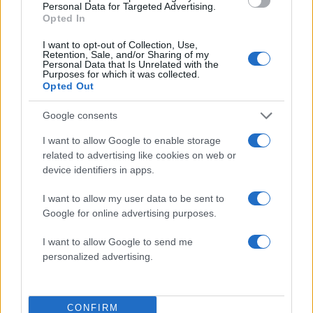
Personal Data for Targeted Advertising.
Opted In
50 /50
I want to opt-out of Collection, Use,
Retention, Sale, and/or Sharing of my
Personal Data that Is Unrelated with the
Purposes for which it was collected.
Opted Out
Google consents
2000 /2000
I want to allow Google to enable storage
Υποβολή σχολίου
related to advertising like cookies on web or
device identifiers in apps.
Όροι Χρήσης
. Το site προστατεύεται από reCAPTCHA, ισχύουν
Πολιτική Απορρήτου
&
Όροι Χρήσης
της Google.
I want to allow my user data to be sent to
Google for online advertising purposes.
Κόσμος
GRAMMY
THE CROWN
I want to allow Google to send me
ΒΡΑΒΕΙΑ GRAMMY
ΓΥΝΑΙΚΕΣ ΜΙΣΘΟΣ
personalized advertising.
ΕΙΔΗΣΕΙΣ
ΜΙΣΘΟΣ
Share:
CONFIRM