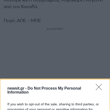
από τον Καναδά.
Πηγή: ΑΠΕ – ΜΠΕ
ΔΙΑΦΗΜΙΣΗ
newsit.gr -
Do Not Process My Personal
Information
Αν τα χάσατε
If you wish to opt-out of the sale, sharing to third parties, or
processing of your personal or sensitive information for