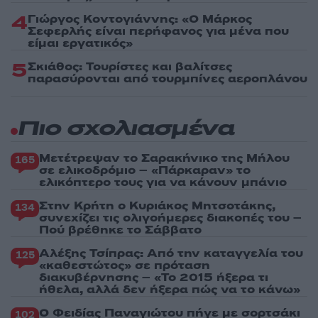
4
Γιώργος Κοντογιάννης: «Ο Μάρκος
Σεφερλής είναι περήφανος για μένα που
είμαι εργατικός»
5
Σκιάθος: Τουρίστες και βαλίτσες
παρασύρονται από τουρμπίνες αεροπλάνου
Πιο σχολιασμένα
Μετέτρεψαν το Σαρακήνικο της Μήλου
165
σε ελικοδρόμιο – «Πάρκαραν» το
ελικόπτερο τους για να κάνουν μπάνιο
Στην Κρήτη ο Κυριάκος Μητσοτάκης,
134
συνεχίζει τις ολιγοήμερες διακοπές του –
Πού βρέθηκε το Σάββατο
Αλέξης Τσίπρας: Από την καταγγελία του
125
«καθεστώτος» σε πρόταση
διακυβέρνησης – «Το 2015 ήξερα τι
ήθελα, αλλά δεν ήξερα πώς να το κάνω»
Ο Φειδίας Παναγιώτου πήγε με σορτσάκι
102