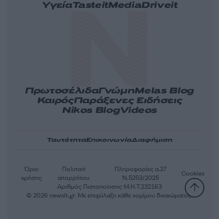
Υγεία
Tasteit
Media
Driveit
Πρωτοσέλιδα
Γνώμη
Melas Blog
Καιρός
Παράξενες Ειδήσεις
Nikos Blog
Videos
Ταυτότητα
Επικοινωνία
Διαφήμιση
Όροι
Πολιτική
Πληροφορίες α.27
Cookies
χρήσης
απορρήτου
Ν.5253/2025
Αριθμός Πιστοποίησης Μ.Η.Τ.232163
© 2026 newsit.gr. Με επιφύλαξη κάθε νομίμου δικαιώματος.