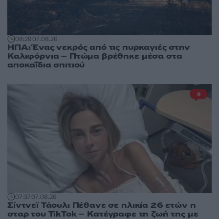
08:29
07.08.26
ΗΠΑ: Ένας νεκρός από τις πυρκαγιές στην
Καλιφόρνια – Πτώμα βρέθηκε μέσα στα
αποκαΐδια σπιτιού
9
07:37
07.08.26
Σίντνεϊ Τάουλ: Πέθανε σε ηλικία 26 ετών η
σταρ του TikTok – Kατέγραφε τη ζωή της με