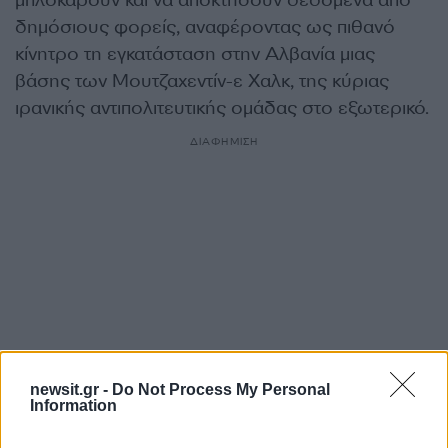
μπλοκάρουν και να αποκτήσουν δεδομένα από
δημόσιους φορείς, αναφέροντας ως πιθανό
κίνητρο τη εγκατάσταση στην Αλβανία μιας
βάσης των Μουτζαχεντίν-ε Χαλκ, της κύριας
ιρανικής αντιπολιτευτικής ομάδας στο εξωτερικό.
ΔΙΑΦΗΜΙΣΗ
newsit.gr -
Do Not Process My Personal
Information