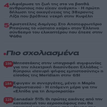
4
«Αφιέρωσε τη ζωή της στο να βοηθά
ανθρώπους που είχαν ανάγκη» - Η πρώτη
δήλωση της οικογένειας της 38χρονης
Λίζα που βρέθηκε νεκρή στην Κυψέλη
5
Αριστοτέλης Δαμίγος: Στο Αποτεφρωτήριο
Ριτσώνας το «ύστατο χαίρε» στον Έλληνα
σύνδεσμο του ελικοπτέρου που έπεσε στην
Ψάθα
Πιο σχολιασμένα
Μητσοτάκης στην υπογραφή συμφωνίας
198
για την ηλεκτρική διασύνδεση Ελλάδας –
Κύπρου: «Ισχυρή ψήφος εμπιστοσύνης» η
είσοδος της Meridiam στην GSI
Έφυγαν οι συνεργάτες, μένει η Μαρία
184
Καρυστιανού - Η επόμενη μέρα για την
«Ελπίδα για τη Δημοκρατία»
Canadair 515: Οι πρώτες εικόνες από την
128
κατασκευή του αεροσκάφους που θα