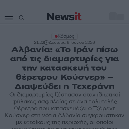
Μετάβαση
σε
o
33
περιεχόμενο
Κόσμος
21:22
Δευτέρα 8 Ιουνίου 2026
Αλβανία: «Το Ιράν πίσω
από τις διαμαρτυρίες για
την κατασκευή του
θέρετρου Κούσνερ» –
Διαψεύδει η Τεχεράνη
Οι διαμαρτυρίες ξέσπασαν όταν ιδιωτικοί
φύλακες ασφαλείας σε ένα πολυτελές
θέρετρο που κατασκευάζει ο Τζάρεντ
Κούσνερ στη νότια Αλβανία συγκρούστηκαν
με κατοίκους της περιοχής, οι οποίοι