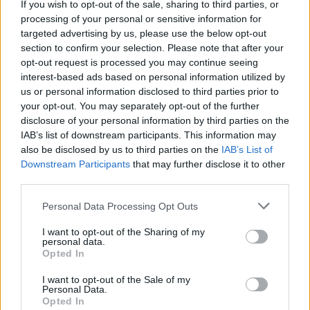
Αν τα χάσατε
If you wish to opt-out of the sale, sharing to third parties, or
processing of your personal or sensitive information for
targeted advertising by us, please use the below opt-out
section to confirm your selection. Please note that after your
opt-out request is processed you may continue seeing
interest-based ads based on personal information utilized by
us or personal information disclosed to third parties prior to
your opt-out. You may separately opt-out of the further
disclosure of your personal information by third parties on the
IAB’s list of downstream participants. This information may
Σέρρες: Βίντεο
Marfin: Η 46χρονη πή
also be disclosed by us to third parties on the
IAB’s List of
ντοκουμέντο από το
προθεσμία για να
Downstream Participants
that may further disclose it to other
τροχαίο με νεκρούς μητέρα
απολογηθεί την Τρίτη
third parties.
και γιο – Ο οδηγός του
Επιστρέφει στη ΓΑΔ
φορτηγού κατέγραψε τη
Please note that this website/app uses one or more Google
Personal Data Processing Opt Outs
σύγκρουση
services and may gather and store information including but
not limited to your visit or usage behaviour. You may click to
I want to opt-out of the Sharing of my
personal data.
grant or deny consent to Google and its third-party tags to
Σχόλια
Opted In
use your data for below specified purposes in below Google
consent section.
I want to opt-out of the Sale of my
Personal Data.
Opted In