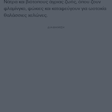
Νάτρα και βιότοπους άγριας ζωής, όπου ζουν
φλαμίνγκο, φώκιες και καταφεύγουν για ωοτοκία
θαλάσσιες χελώνες.
ΔΙΑΦΗΜΙΣΗ