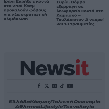
Ιράν: Εκρήξεις κοντά
Συρία: Βόμβα
στο νησί Κεσμ
εξερράγη σε
προκαλούν φόβους
λεωφορείο κοντά στη
για νέα στρατιωτική
Δαμασκό –
κλιμάκωση
Τουλάχιστον 2 νεκροί
και 13 τραυματίες
Ελλάδα
Κόσμος
Πολιτική
Οικονομία
Αθλητικά
Lifestyle
Τεχνολογία