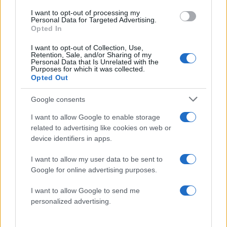
I want to opt-out of processing my
Σχολίασε εδώ
Personal Data for Targeted Advertising.
Opted In
I want to opt-out of Collection, Use,
50 /50
Retention, Sale, and/or Sharing of my
Personal Data that Is Unrelated with the
Purposes for which it was collected.
Opted Out
Google consents
2000 /2000
I want to allow Google to enable storage
related to advertising like cookies on web or
Υποβολή σχολίου
device identifiers in apps.
Όροι Χρήσης
. Το site προστατεύεται από reCAPTCHA, ισχύουν
I want to allow my user data to be sent to
Πολιτική Απορρήτου
&
Όροι Χρήσης
της Google.
Google for online advertising purposes.
Κόσμος
I want to allow Google to send me
ΑΛΒΑΝΙΑ
ΕΝΤΙ ΡΑΜΑ
ΗΠΑ
personalized advertising.
Share: