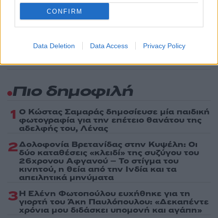
Ακολουθήστε το Νewsit.gr στο
Google News
και
CONFIRM
ενημερωθείτε πρώτοι για όλη την ειδησεογραφία και τα
τελευταία νέα
της ημέρας
Data Deletion
Data Access
Privacy Policy
Πιο δημοφιλή
1
Ο Κώστας Σαμαράς δημοσίευσε μία παιδική
φωτογραφία για την επέτειο θανάτου της
αδελφής του, Λένας
2
Δολοφονία Βρετανίδας στην Κυψέλη: Οι
δύο καταθέσεις «κλειδί» της συζύγου του
26χρονου Αφγανού – Το στίγμα του
κινητού, η θεία από την Ινδία και τα
απειλητικά μηνύματα
3
Η Ελένη Φωτοπούλου ευχήθηκε για τη
γιορτή του Άκη Παυλόπουλου: «Δεκαπέντε
χρόνια μου διδάσκει υπομονή και αγάπη»