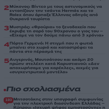
2
Μύκονος: Βίντεο με τους αστυνομικούς να
εντοπίζουν την τσάντα Hermès και το
Rolex όπου άρπαξε Έλληνας οδηγός από
Ουκρανό τουρίστα
3
Μυστράς: «Φρούριο» το ξενοδοχείο που
έκρυβε τη σορό του 90χρονου ο γιος του –
«Είχαμε να τον δούμε πάνω από 3 χρόνια»
4
Πόρτο Γερμενό: Η στιγμή που η φωτιά
μπαίνει στο χωριό και καταστρέφει τα
πάντα στο πέρασμά της
5
Αυγερινός, Μουτσάτσου και ακόμη 20
πρώην στελέχη κατά Καρυστιανού: «Δεν
αποχωρήσαμε για καρέκλες», αιχμές για
«συγκεντρωτικό μοντέλο»
Πιο σχολιασμένα
Μητσοτάκης στην υπογραφή συμφωνίας
193
για την ηλεκτρική διασύνδεση Ελλάδας –
Κύπρου: «Ισχυρή ψήφος εμπιστοσύνης» η