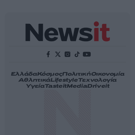
Ελλάδα
Κόσμος
Πολιτική
Οικονομία
Αθλητικά
Lifestyle
Τεχνολογία
Υγεία
Tasteit
Media
Driveit