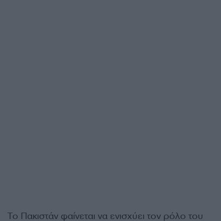
Το Πακιστάν φαίνεται να ενισχύει τον ρόλο του