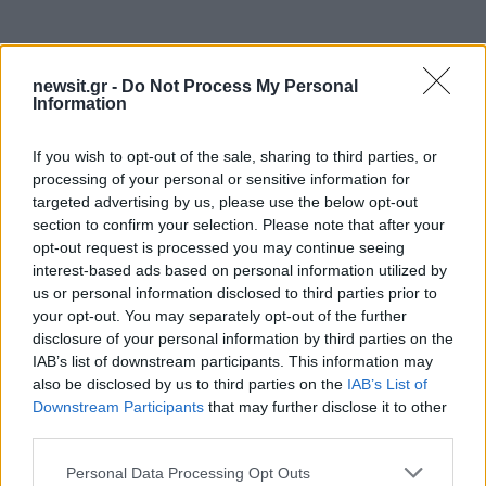
newsit.gr -
Do Not Process My Personal
Information
If you wish to opt-out of the sale, sharing to third parties, or
processing of your personal or sensitive information for
Αν τα χάσατε
targeted advertising by us, please use the below opt-out
section to confirm your selection. Please note that after your
opt-out request is processed you may continue seeing
Ανανεώθηκε πριν
interest-based ads based on personal information utilized by
15 λεπτά
us or personal information disclosed to third parties prior to
your opt-out. You may separately opt-out of the further
disclosure of your personal information by third parties on the
IAB’s list of downstream participants. This information may
also be disclosed by us to third parties on the
IAB’s List of
Downstream Participants
that may further disclose it to other
Από τη θεωρία στην πράξη:
Πλήθος κόσμου στ
third parties.
Πώς το Novibet Backend
τελευταίο αντίο στον 
Academy εκπαιδεύει τη νέα
Χαλκιά, στο Α'
Please note that this website/app uses one or more Google
Personal Data Processing Opt Outs