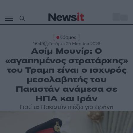
Μετάβαση
σε
o
30
περιεχόμενο
Κόσμος
16:49
Τετάρτη 25 Μαρτίου 2026
Ασίμ Μουνίρ: Ο
«αγαπημένος στρατάρχης»
του Τραμπ είναι ο ισχυρός
μεσολαβητής του
Πακιστάν ανάμεσα σε
ΗΠΑ και Ιράν
Γιατί το Πακιστάν πιέζει για ειρήνη