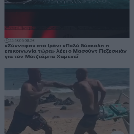
22:58
05.08.26
«Σύννεφα» στο Ιράν: «Πολύ δύσκολη η
επικοινωνία τώρα» λέει ο Μασούντ Πεζεσκιάν
για τον Μοτζτάμπα Χαμενεΐ