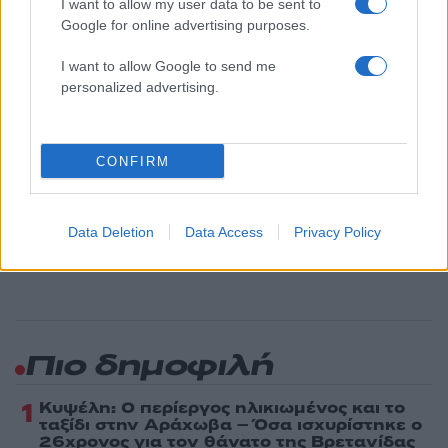
I want to allow my user data to be sent to
Google for online advertising purposes.
Όροι Χρήσης
. Το site προστατεύεται από reCAPTCHA, ισχύουν
Πολιτική Απορρήτου
&
Όροι Χρήσης
της Google.
I want to allow Google to send me
Κόσμος
personalized advertising.
ΙΡΑΝ
ΠΑΚΙΣΤΑΝ
Share:
CONFIRM
Ακολουθήστε το Νewsit.gr στο
Google News
και
ενημερωθείτε πρώτοι για όλη την ειδησεογραφία και τα
Data Deletion
Data Access
Privacy Policy
τελευταία νέα
της ημέρας
Πιο δημοφιλή
1
Κυψέλη: Ο περίεργος ηλικιωμένος και το
ταξίδι στην Αράχωβα – Όσα ισχυρίστηκε ο
26χρονος για τον θάνατο της Βρετανίδας