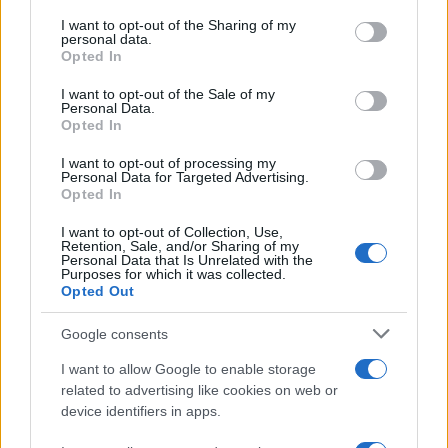
γενιά engineers
Νεκροταφείο Αθηνών
services and may gather and store information including but
Υποβασταζόμενη η
not limited to your visit or usage behaviour. You may click to
I want to opt-out of the Sharing of my
σύζυγός του Αλέκ
personal data.
grant or deny consent to Google and its third-party tags to
Opted In
use your data for below specified purposes in below Google
consent section.
I want to opt-out of the Sale of my
Σχόλια
Personal Data.
Opted In
I want to opt-out of processing my
Personal Data for Targeted Advertising.
Opted In
Σχολίασε εδώ
I want to opt-out of Collection, Use,
Retention, Sale, and/or Sharing of my
Personal Data that Is Unrelated with the
Purposes for which it was collected.
50 /50
Opted Out
Google consents
I want to allow Google to enable storage
related to advertising like cookies on web or
2000 /2000
device identifiers in apps.
Υποβολή σχολίου