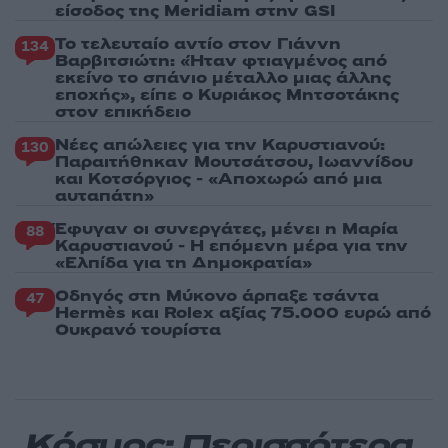
είσοδος της Meridiam στην GSI
Το τελευταίο αντίο στον Γιάννη
134
Βαρβιτσιώτη: «Ήταν φτιαγμένος από
εκείνο το σπάνιο μέταλλο μιας άλλης
εποχής», είπε ο Κυριάκος Μητσοτάκης
στον επικήδειο
Νέες απώλειες για την Καρυστιανού:
130
Παραιτήθηκαν Μουτσάτσου, Ιωαννίδου
και Κοτσόργιος - «Αποχωρώ από μια
αυταπάτη»
Έφυγαν οι συνεργάτες, μένει η Μαρία
88
Καρυστιανού - Η επόμενη μέρα για την
«Ελπίδα για τη Δημοκρατία»
Οδηγός στη Μύκονο άρπαξε τσάντα
47
Hermès και Rolex αξίας 75.000 ευρώ από
Ουκρανό τουρίστα
Κόσμος: Περισσότερα