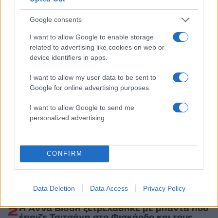
Κόσμος
Google consents
ΖΕΥΓΑΡΙ
ΜΕΘΥΣΜΕΝΟΙ
I want to allow Google to enable storage
Share:
related to advertising like cookies on web or
device identifiers in apps.
Ακολουθήστε το Νewsit.gr στο
Google News
και
ενημερωθείτε πρώτοι για όλη την ειδησεογραφία και τα
I want to allow my user data to be sent to
τελευταία νέα
της ημέρας
Google for online advertising purposes.
I want to allow Google to send me
personalized advertising.
Πιο δημοφιλή
CONFIRM
1
«Ψήνονται» στα 40άρια δυτική και βόρεια
Ελλάδα – Ενισχυμένα μελτέμια έως 8
μποφόρ στο Αιγαίο μέχρι
Data Deletion
Data Access
Privacy Policy
Δεκαπενταύγουστο
2
Η Άννα Βίσση ξετρελάθηκε με μπάντα που
έπαιζε Τσιτσάνη στο Φισκάρδο και τους