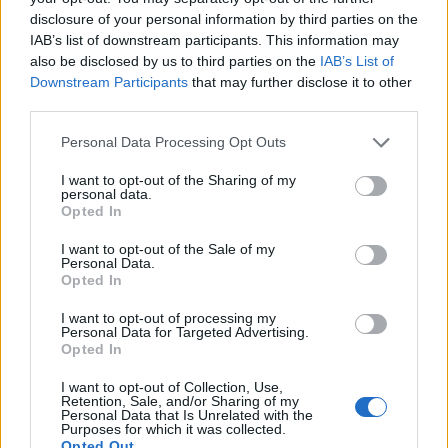
disclosure of your personal information by third parties on the
Σχόλια
IAB’s list of downstream participants. This information may
also be disclosed by us to third parties on the
IAB’s List of
Downstream Participants
that may further disclose it to other
third parties.
Please note that this website/app uses one or more Google
Personal Data Processing Opt Outs
Σχολίασε εδώ
services and may gather and store information including but
not limited to your visit or usage behaviour. You may click to
I want to opt-out of the Sharing of my
personal data.
grant or deny consent to Google and its third-party tags to
Opted In
50 /50
use your data for below specified purposes in below Google
consent section.
I want to opt-out of the Sale of my
Personal Data.
Opted In
I want to opt-out of processing my
Personal Data for Targeted Advertising.
2000 /2000
Opted In
Υποβολή σχολίου
I want to opt-out of Collection, Use,
Retention, Sale, and/or Sharing of my
Personal Data that Is Unrelated with the
Όροι Χρήσης
. Το site προστατεύεται από reCAPTCHA, ισχύουν
Purposes for which it was collected.
Πολιτική Απορρήτου
&
Όροι Χρήσης
της Google.
Opted Out