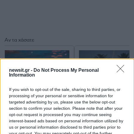
Αν τα χάσατε
newsit.gr -
Do Not Process My Personal
Information
If you wish to opt-out of the sale, sharing to third parties, or
processing of your personal or sensitive information for
targeted advertising by us, please use the below opt-out
Τραγωδία με 4χρονο αγόρι
Ζέστη και θυελλώδε
section to confirm your selection. Please note that after your
στην Πάρο: Τα τρία σημεία
άνεμοι, με ριπές που 
opt-out request is processed you may continue seeing
που εστιάζουν οι
φτάνουν τα 80 χλμ/ώρ
αστυνομικοί για τον πνιγμό
«Red Code» σε 6 περιο
interest-based ads based on personal information utilized by
στην πισίνα
για κίνδυνο πυρκαγι
us or personal information disclosed to third parties prior to
your opt-out. You may separately opt-out of the further