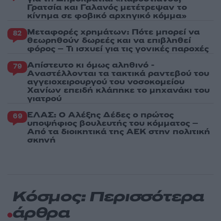
Γρατσία και Γαλανός μετέτρεψαν το
κίνημα σε φοβικό αρχηγικό κόμμα»
Μεταφορές χρημάτων: Πότε μπορεί να
82
θεωρηθούν δωρεές και να επιβληθεί
φόρος – Τι ισχυεί για τις γονικές παροχές
Απίστευτο κι όμως αληθινό -
79
Aναστέλλονται τα τακτικά ραντεβού του
αγγειοχειρουργού του νοσοκομείου
Χανίων επειδή κλάπηκε το μηχανάκι του
γιατρού
ΕΛΑΣ: Ο Αλέξης Δέδες ο πρώτος
69
υποψήφιος βουλευτής του κόμματος –
Από τα διοικητικά της ΑΕΚ στην πολιτική
σκηνή
Κόσμος: Περισσότερα
άρθρα