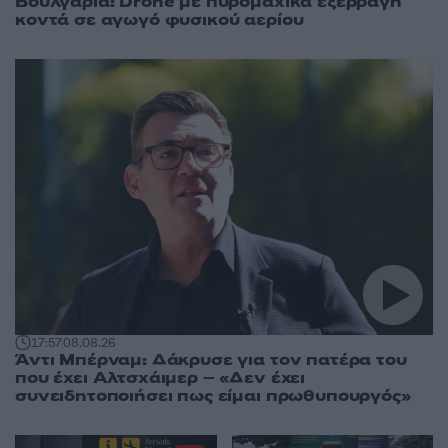
Βουλγαρία: Drone με πυρομαχικά εξερράγη
κοντά σε αγωγό φυσικού αερίου
17:57
08.08.26
Άντι Μπέρναμ: Δάκρυσε για τον πατέρα του
που έχει Αλτσχάιμερ – «Δεν έχει
συνειδητοποιήσει πως είμαι πρωθυπουργός»