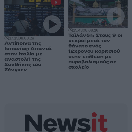
5
15:43
08.08.26
Ταϊλάνδη: Στους 9 οι
17:15
08.08.26
νεκροί μετά τον
Αντίποινα της
θάνατο ενός
Ισπανίας: Απαντά
12χρονου κοριτσιού
στην Ιταλία με
στην επίθεση με
αναστολή της
πυροβολισμούς σε
Συνθήκης του
σχολείο
Σένγκεν