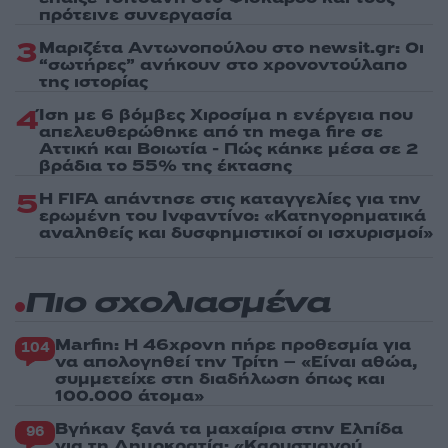
πρότεινε συνεργασία
3
Μαριζέτα Αντωνοπούλου στο newsit.gr: Οι
“σωτήρες” ανήκουν στο χρονοντούλαπο
της ιστορίας
4
Ίση με 6 βόμβες Χιροσίμα η ενέργεια που
απελευθερώθηκε από τη mega fire σε
Αττική και Βοιωτία - Πώς κάηκε μέσα σε 2
βράδια το 55% της έκτασης
5
Η FIFA απάντησε στις καταγγελίες για την
ερωμένη του Ινφαντίνο: «Κατηγορηματικά
αναληθείς και δυσφημιστικοί οι ισχυρισμοί»
Πιο σχολιασμένα
Marfin: Η 46χρονη πήρε προθεσμία για
104
να απολογηθεί την Τρίτη – «Είναι αθώα,
συμμετείχε στη διαδήλωση όπως και
100.000 άτομα»
Βγήκαν ξανά τα μαχαίρια στην Ελπίδα
96
για τη Δημοκρατία: «Καρυστιανού,