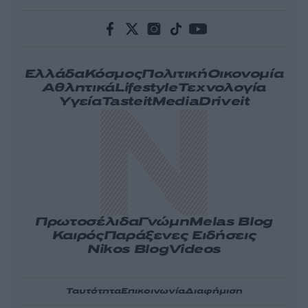
Ελλάδα
Κόσμος
Πολιτική
Οικονομία
Αθλητικά
Lifestyle
Τεχνολογία
Υγεία
Tasteit
Media
Driveit
Πρωτοσέλιδα
Γνώμη
Melas Blog
Καιρός
Παράξενες Ειδήσεις
Nikos Blog
Videos
Ταυτότητα
Επικοινωνία
Διαφήμιση