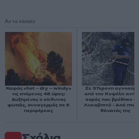
Αν τα χάσατε
Καιρός «hot – dry – windy»
Σε 57χρονη αγνοούμ
τις επόμενες 48 ώρες:
από την Κυψέλη ανήκε
Αυξημένος ο κίνδυνος
σορός που βρέθηκε σ
φωτιάς, συναγερμός σε 6
Λυκαβηττό - Από πτώσ
περιφέρειες
θάνατός της
Σχόλια