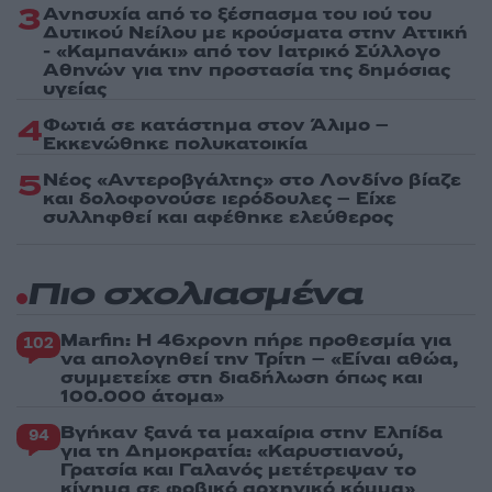
3
Ανησυχία από το ξέσπασμα του ιού του
Δυτικού Νείλου με κρούσματα στην Αττική
- «Καμπανάκι» από τον Ιατρικό Σύλλογο
Αθηνών για την προστασία της δημόσιας
υγείας
4
Φωτιά σε κατάστημα στον Άλιμο –
Εκκενώθηκε πολυκατοικία
5
Νέος «Αντεροβγάλτης» στο Λονδίνο βίαζε
και δολοφονούσε ιερόδουλες – Είχε
συλληφθεί και αφέθηκε ελεύθερος
Πιο σχολιασμένα
Marfin: Η 46χρονη πήρε προθεσμία για
102
να απολογηθεί την Τρίτη – «Είναι αθώα,
συμμετείχε στη διαδήλωση όπως και
100.000 άτομα»
Βγήκαν ξανά τα μαχαίρια στην Ελπίδα
94
για τη Δημοκρατία: «Καρυστιανού,
Γρατσία και Γαλανός μετέτρεψαν το
κίνημα σε φοβικό αρχηγικό κόμμα»