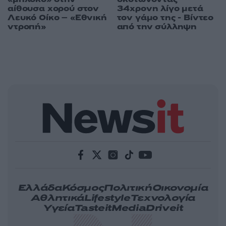
αίθουσα χορού στον
34χρονη λίγο μετά
Λευκό Οίκο – «Εθνική
τον γάμο της - Βίντεο
ντροπή»
από την σύλληψη
Ελλάδα
Κόσμος
Πολιτική
Οικονομία
Αθλητικά
Lifestyle
Τεχνολογία
Υγεία
Tasteit
Media
Driveit