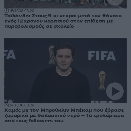
15:43
08.08.26
Ταϊλάνδη: Στους 9 οι νεκροί μετά τον θάνατο
ενός 12χρονου κοριτσιού στην επίθεση με
πυροβολισμούς σε σχολείο
14:13
08.08.26
Χαμός με τον Μπρούκλιν Μπέκαμ που έβρασε
ζυμαρικά με θαλασσινό νερό – Το τρολάρισμα
από τους followers του