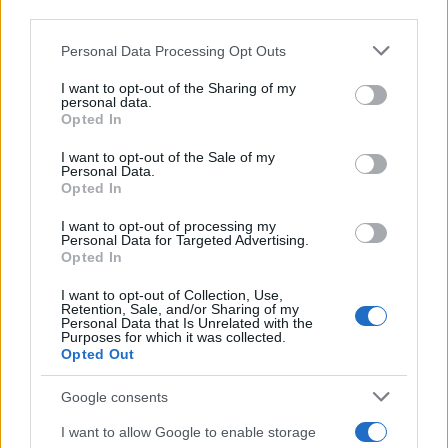
third parties.
στο Στενό του Ορμούζ,
αποθηκεύει πυραύλους
κατά πλοίων, νάρκες, drones και άλλα
Please note that this website/app uses one or more Google
Personal Data Processing Opt Outs
services and may gather and store information including but
επιθετικά σκάφη
σε υπόγειες σήραγγες,
not limited to your visit or usage behaviour. You may click to
I want to opt-out of the Sharing of my
σύμφωνα με πολλαπλές αναφορές. Το Κεσμ
personal data.
grant or deny consent to Google and its third-party tags to
Opted In
ήταν κάποτε τουριστικός παράδεισος λόγω της
use your data for below specified purposes in below Google
consent section.
φυσικής του ομορφιάς.
I want to opt-out of the Sale of my
Personal Data.
Opted In
Το νησί κυριαρχεί στην περιοχή γύρω από το
I want to opt-out of processing my
Ορμούζ, η οποία μερικές φορές περιγράφεται
Personal Data for Targeted Advertising.
Opted In
«ως φελλός στο πιο ζωτικό πέρασμα
διαμετακόμισης ενέργειας στον κόσμο»,
I want to opt-out of Collection, Use,
Retention, Sale, and/or Sharing of my
αναφέρει το Al Jazeera.
Personal Data that Is Unrelated with the
Purposes for which it was collected.
Opted Out
Το Ιράν κατηγόρησε τις ΗΠΑ ότι επιτέθηκαν σε
Google consents
ένα εργοστάσιο αφαλάτωσης στο Κεσμ τις
πρώτες ημέρες του πολέμου, διακόπτοντας την
I want to allow Google to enable storage