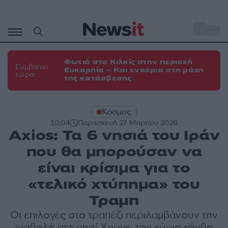
Μετάβαση
σε
o
35
περιεχόμενο
Φωτιά στο Κιλκίς στην περιοχή
Συμβαίνει
Ευκαρπία – Και εναέρια στη μάχη
τώρα:
της κατάσβεσης
Κόσμος
10:04
Παρασκευή 27 Μαρτίου 2026
Axios: Τα 6 νησιά του Ιράν
που θα μπορούσαν να
είναι κρίσιμα για το
«τελικό χτύπημα» του
Τραμπ
Οι επιλογές στο τραπέζι περιλαμβάνουν την
εισβολή στο νησί Χαργκ, τον κύριο κόμβο