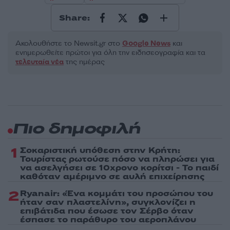
Share:
Ακολουθήστε το Νewsit.gr στο
Google News
και
ενημερωθείτε πρώτοι για όλη την ειδησεογραφία και τα
τελευταία νέα
της ημέρας
Πιο δημοφιλή
1
Σοκαριστική υπόθεση στην Κρήτη:
Τουρίστας ρωτούσε πόσο να πληρώσει για
να ασελγήσει σε 10χρονο κορίτσι - Το παιδί
καθόταν αμέριμνο σε αυλή επιχείρησης
2
Ryanair: «Ένα κομμάτι του προσώπου του
ήταν σαν πλαστελίνη», συγκλονίζει η
επιβάτιδα που έσωσε τον Σέρβο όταν
έσπασε το παράθυρο του αεροπλάνου