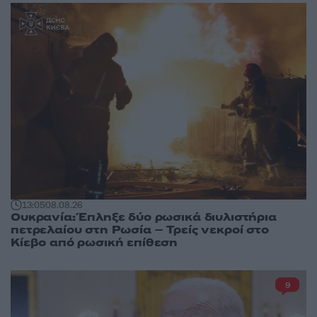
13:05
08.08.26
Ουκρανία: Έπληξε δύο ρωσικά διυλιστήρια
πετρελαίου στη Ρωσία – Τρείς νεκροί στο
Κίεβο από ρωσική επίθεση
9