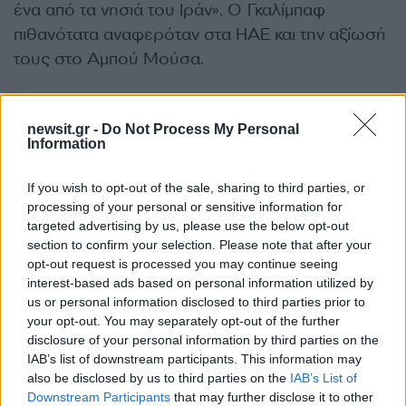
ένα από τα νησιά του Ιράν». Ο Γκαλίμπαφ
πιθανότατα αναφερόταν στα ΗΑΕ και την αξίωσή
τους στο Αμπού Μούσα.
«Εάν αναλάβουν οποιαδήποτε δράση, όλες οι
newsit.gr -
Do Not Process My Personal
ζωτικές υποδομές αυτής της περιφερειακής
Information
χώρας θα στοχοποιηθούν χωρίς περιορισμό
από αδιάκοπες επιθέσεις», πρόσθεσε.
If you wish to opt-out of the sale, sharing to third parties, or
processing of your personal or sensitive information for
targeted advertising by us, please use the below opt-out
Το νησί Κεσμ
section to confirm your selection. Please note that after your
opt-out request is processed you may continue seeing
interest-based ads based on personal information utilized by
Το Κεσμ είναι
το μεγαλύτερο νησί στον Περσικό
us or personal information disclosed to third parties prior to
Κόλπο
your opt-out. You may separately opt-out of the further
και βρίσκεται στα ανοικτά των νότιων
disclosure of your personal information by third parties on the
ακτών του Ιράν.
IAB’s list of downstream participants. This information may
also be disclosed by us to third parties on the
IAB’s List of
Το νησί σε σχήμα βέλους, που βρίσκεται κοντά
Downstream Participants
that may further disclose it to other