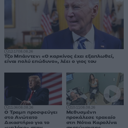
12:17
08.08.26
Τζο Μπάιντεν: «Ο καρκίνος έχει εξαπλωθεί,
είναι πολύ επώδυνο», λέει ο γιος του
11:36
08.08.26
10:11
08.08.26
Ο Τραμπ προσφεύγει
Μεθυσμένη
στο Ανώτατο
προκάλεσε τροχαίο
Δικαστήριο για το
στη Νότια Καρολίνα
«μπλόκο» στην
σκοτώνοντας