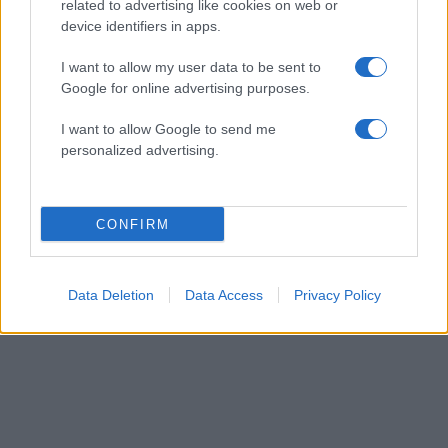
related to advertising like cookies on web or
παροχή νερού στα τοπικά χωριά. Οι ΗΠΑ το
device identifiers in apps.
αρνήθηκαν.
I want to allow my user data to be sent to
Google for online advertising purposes.
Με έκταση περίπου
558 τετραγωνικά μίλια, το
Κεσμ θα αποτελούσε τεράστιο στόχο
και δεν
I want to allow Google to send me
έχουν υπάρξει ενδείξεις σχεδιαζόμενης
personalized advertising.
επιχείρησης για την κατάληψή του.
ΔΙΑΦΗΜΙΣΗ
CONFIRM
Data Deletion
Data Access
Privacy Policy