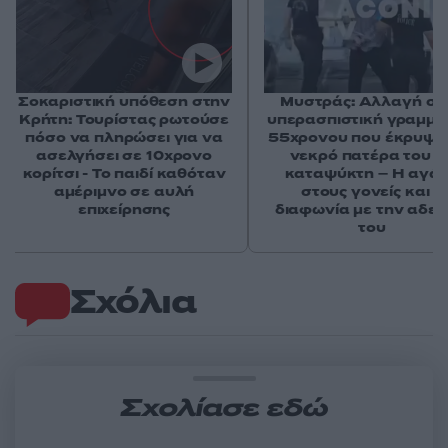
Σοκαριστική υπόθεση στην
Μυστράς: Αλλαγή στ
Κρήτη: Τουρίστας ρωτούσε
υπερασπιστική γραμμή
πόσο να πληρώσει για να
55χρονου που έκρυψε
ασελγήσει σε 10χρονο
νεκρό πατέρα του σ
κορίτσι - Το παιδί καθόταν
καταψύκτη – Η αγά
αμέριμνο σε αυλή
στους γονείς και η
επιχείρησης
διαφωνία με την αδε
του
Σχόλια
Σχολίασε εδώ