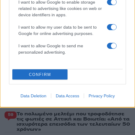
I want to allow Google to enable storage
5
Η βαθμολογία της UEFA μετά την ήττα του
related to advertising like cookies on web or
ΠΑΟΚ από την Άντερλεχτ
device identifiers in apps.
I want to allow my user data to be sent to
Google for online advertising purposes.
Πιο σχολιασμένα
I want to allow Google to send me
Έφυγαν οι συνεργάτες, μένει η Μαρία
184
personalized advertising.
Καρυστιανού - Η επόμενη μέρα για την
«Ελπίδα για τη Δημοκρατία»
Canadair 515: Οι πρώτες εικόνες από την
131
κατασκευή του αεροσκάφους που θα
CONFIRM
επιχειρεί και τη νύχτα στα μέτωπα της
φωτιάς
Μεταφορές χρημάτων: Πότε μπορεί να
70
Data Deletion
Data Access
Privacy Policy
θεωρηθούν δωρεές και να επιβληθεί
φόρος – Τι ισχυεί για τις γονικές παροχές
Το πολωμένο μελτέμι που τροφοδότησε
59
τις φωτιές σε Αττική και Βοιωτία: «Από τα
ισχυρότερα επεισόδια των τελευταίων 50
χρόνων»