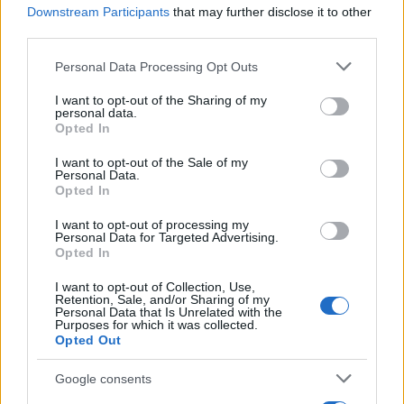
τελευταία νέα
της ημέρας
Downstream Participants
that may further disclose it to other
third parties.
Please note that this website/app uses one or more Google
Personal Data Processing Opt Outs
services and may gather and store information including but
not limited to your visit or usage behaviour. You may click to
I want to opt-out of the Sharing of my
personal data.
Πιο δημοφιλή
grant or deny consent to Google and its third-party tags to
Opted In
use your data for below specified purposes in below Google
1
Σέρρες: Βίντεο ντοκουμέντο από το
consent section.
I want to opt-out of the Sale of my
τροχαίο με νεκρούς μητέρα και γιο – Ο
Personal Data.
οδηγός του φορτηγού κατέγραψε τη
Opted In
σύγκρουση
I want to opt-out of processing my
2
Στα Χανιά για ολιγοήμερες διακοπές ο
Personal Data for Targeted Advertising.
Κυριάκος Μητσοτάκης με την σύζυγό του
Opted In
Μαρέβα
I want to opt-out of Collection, Use,
3
Marfin: Η 46χρονη πήρε προθεσμία για να
Retention, Sale, and/or Sharing of my
απολογηθεί την Τρίτη – «Είναι αθώα,
Personal Data that Is Unrelated with the
συμμετείχε στη διαδήλωση όπως και
Purposes for which it was collected.
100.000 άτομα»
Opted Out
4
ΠΑΟΚ – Άντερλεχτ 0-1: Οι Θεσσαλονικείς
Google consents
ηττήθηκαν στο τρελό ματς της Τούμπας και
θα ψάξουν την ανατροπή στο Βέλγιο