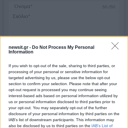
50 /50
2000 /2000
newsit.gr -
Do Not Process My Personal
Υποβολή σχολίου
Information
Όροι Χρήσης
. Το site προστατεύεται από reCAPTCHA, ισχύουν
If you wish to opt-out of the sale, sharing to third parties, or
Πολιτική Απορρήτου
&
Όροι Χρήσης
της Google.
processing of your personal or sensitive information for
targeted advertising by us, please use the below opt-out
Κόσμος
section to confirm your selection. Please note that after your
AIRBUS
BOEING
ΑΕΡΟΠΛΑΝΟ
opt-out request is processed you may continue seeing
ΑΕΡΟΣΚΑΦΟΣ
ΕΠΙΒΑΤΗΣ
ΡΩΣΙΑ
interest-based ads based on personal information utilized by
us or personal information disclosed to third parties prior to
Share:
your opt-out. You may separately opt-out of the further
disclosure of your personal information by third parties on the
Ακολουθήστε το Νewsit.gr στο
Google News
και
IAB’s list of downstream participants. This information may
ενημερωθείτε πρώτοι για όλη την ειδησεογραφία και τα
also be disclosed by us to third parties on the
IAB’s List of