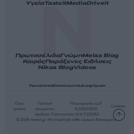
Υγεία
Tasteit
Media
Driveit
Πρωτοσέλιδα
Γνώμη
Melas Blog
Καιρός
Παράξενες Ειδήσεις
Nikos Blog
Videos
Ταυτότητα
Επικοινωνία
Διαφήμιση
Όροι
Πολιτική
Πληροφορίες α.27
Cookies
χρήσης
απορρήτου
Ν.5253/2025
Αριθμός Πιστοποίησης Μ.Η.Τ.232163
© 2026 newsit.gr. Με επιφύλαξη κάθε νομίμου δικαιώματος.