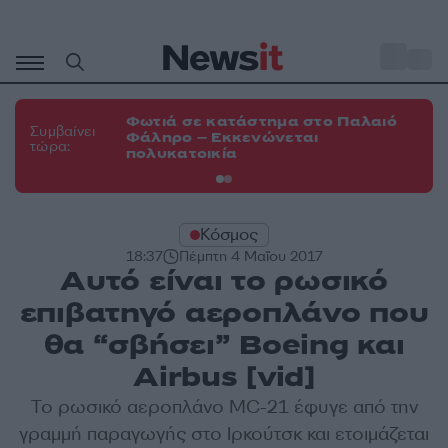
Μετάβαση
σε
o
31
περιεχόμενο
Φωτιά σε κατάστημα στο Παλαιό
Φω
Συμβαίνει
Φάληρο – Εκκενώνεται
Αχ
τώρα:
πολυκατοικία
πυ
Κόσμος
18:37
Πέμπτη 4 Μαΐου 2017
Αυτό είναι το ρωσικό
επιβατηγό αεροπλάνο που
θα “σβήσει” Boeing και
Airbus [vid]
Το ρωσικό αεροπλάνο MC-21 έφυγε από την
γραμμή παραγωγής στο Ιρκούτσκ και ετοιμάζεται