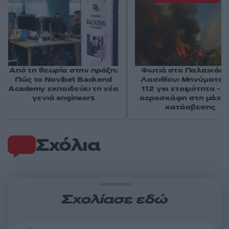
Από τη θεωρία στην πράξη:
Φωτιά στο Παλαικάσ
Πώς το Novibet Backend
Λασιθίου: Μηνύματα 
Academy εκπαιδεύει τη νέα
112 για ετοιμότητα - 
γενιά engineers
αεροσκάφη στη μάχη 
κατάσβεσης
Σχόλια
Σχολίασε εδώ