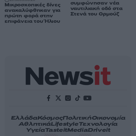
συμφώνησαν νέα
Μικροσκοπικές δίνες
ναυτιλιακή οδό στα
ανακαλύφθηκαν για
Στενά του Ορμούζ
πρώτη φορά στην
επιφάνεια του Ήλιου
Ελλάδα
Κόσμος
Πολιτική
Οικονομία
Αθλητικά
Lifestyle
Τεχνολογία
Υγεία
Tasteit
Media
Driveit