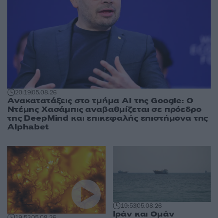
20:19
05.08.26
Ανακατατάξεις στο τμήμα AI της Google: Ο
Ντέμης Χασάμπις αναβαθμίζεται σε πρόεδρο
της DeepMind και επικεφαλής επιστήμονα της
Alphabet
19:53
05.08.26
Ιράν και Ομάν
19:53
05.08.26