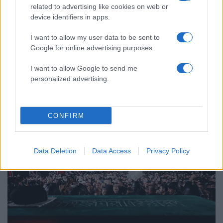
related to advertising like cookies on web or
Συνελήφθη στην Ψάθα αδερφός
63
device identifiers in apps.
αντιδημάρχου - Έσπασε το μπλόκο της
ΕΛΑΣ και έπεσε με το αυτοκίνητό του
στα συντρίμμια του ελικοπτέρου
I want to allow my user data to be sent to
Google for online advertising purposes.
I want to allow Google to send me
personalized advertising.
Κόσμος: Περισσότερα
άρθρα
CONFIRM
Data Deletion
Data Access
Privacy Policy