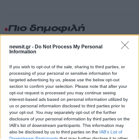
Πιο δημοφιλή
1
Τουρισμός για Όλους 2026: Σήμερα ανοίγει
η πλατφόρμα – Ποια ΑΦΜ προηγούνται
newsit.gr -
Do Not Process My Personal
στις αιτήσεις
Information
2
Κυψέλη: Ο περίεργος ηλικιωμένος και το
ταξίδι στην Αράχωβα – Όσα ισχυρίστηκε ο
If you wish to opt-out of the sale, sharing to third parties, or
26χρονος για τον θάνατο της Βρετανίδας
processing of your personal or sensitive information for
targeted advertising by us, please use the below opt-out
3
Μύκονος: Βίντεο με τους αστυνομικούς να
section to confirm your selection. Please note that after your
εντοπίζουν την τσάντα Hermès και το
Rolex όπου άρπαξε Έλληνας οδηγός από
opt-out request is processed you may continue seeing
Ουκρανό τουρίστα
interest-based ads based on personal information utilized by
us or personal information disclosed to third parties prior to
4
Η φωτιά στη Δυτική Αττική, από την
your opt-out. You may separately opt-out of the further
κορυφή του Κιθαιρώνα – Το εντυπωσιακό
timelapse βίντεο
disclosure of your personal information by third parties on the
IAB’s list of downstream participants. This information may
5
Μυστράς: «Φρούριο» το ξενοδοχείο που
also be disclosed by us to third parties on the
IAB’s List of
έκρυβε τη σορό του 90χρονου ο γιος του –
Downstream Participants
that may further disclose it to other