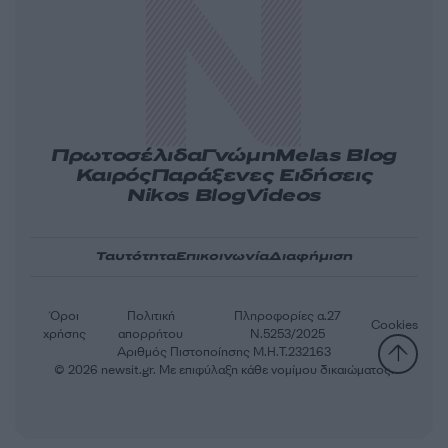
Πρωτοσέλιδα
Γνώμη
Melas Blog
Καιρός
Παράξενες Ειδήσεις
Nikos Blog
Videos
Ταυτότητα
Επικοινωνία
Διαφήμιση
Όροι
Πολιτική
Πληροφορίες α.27
Cookies
χρήσης
απορρήτου
Ν.5253/2025
Αριθμός Πιστοποίησης Μ.Η.Τ.232163
© 2026 newsit.gr. Με επιφύλαξη κάθε νομίμου δικαιώματος.