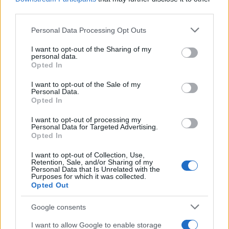
«Είχαμε να τον δούμε πάνω από 3 χρόνια»
third parties.
Please note that this website/app uses one or more Google
Personal Data Processing Opt Outs
Πιο σχολιασμένα
services and may gather and store information including but
not limited to your visit or usage behaviour. You may click to
I want to opt-out of the Sharing of my
personal data.
Μητσοτάκης στην υπογραφή συμφωνίας
182
grant or deny consent to Google and its third-party tags to
Opted In
για την ηλεκτρική διασύνδεση Ελλάδας –
use your data for below specified purposes in below Google
Κύπρου: «Ισχυρή ψήφος εμπιστοσύνης» η
consent section.
είσοδος της Meridiam στην GSI
I want to opt-out of the Sale of my
Personal Data.
Opted In
Το τελευταίο αντίο στον Γιάννη
134
Βαρβιτσιώτη: «Ήταν φτιαγμένος από
εκείνο το σπάνιο μέταλλο μιας άλλης
I want to opt-out of processing my
εποχής», είπε ο Κυριάκος Μητσοτάκης
Personal Data for Targeted Advertising.
στον επικήδειο
Opted In
Νέες απώλειες για την Καρυστιανού:
130
I want to opt-out of Collection, Use,
Παραιτήθηκαν Μουτσάτσου, Ιωαννίδου
Retention, Sale, and/or Sharing of my
Personal Data that Is Unrelated with the
και Κοτσόργιος - «Αποχωρώ από μια
Purposes for which it was collected.
αυταπάτη»
Opted Out
Αυγερινός, Μουτσάτσου και ακόμη 20
66
πρώην στελέχη κατά Καρυστιανού: «Δεν
Google consents
αποχωρήσαμε για καρέκλες», αιχμές για
«συγκεντρωτικό μοντέλο»
I want to allow Google to enable storage