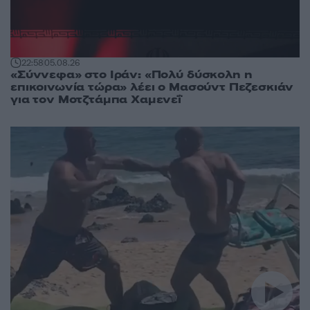
22:58
05.08.26
«Σύννεφα» στο Ιράν: «Πολύ δύσκολη η
επικοινωνία τώρα» λέει ο Μασούντ Πεζεσκιάν
για τον Μοτζτάμπα Χαμενεΐ