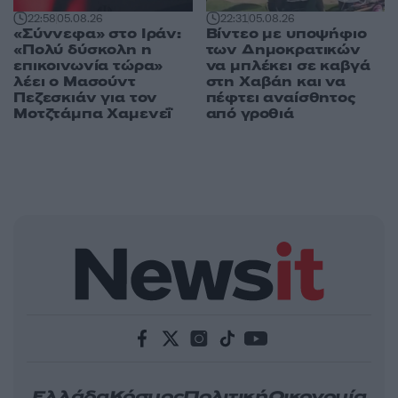
22:58
05.08.26
22:31
05.08.26
«Σύννεφα» στο Ιράν:
Βίντεο με υποψήφιο
«Πολύ δύσκολη η
των Δημοκρατικών
επικοινωνία τώρα»
να μπλέκει σε καβγά
λέει ο Μασούντ
στη Χαβάη και να
Πεζεσκιάν για τον
πέφτει αναίσθητος
Μοτζτάμπα Χαμενεΐ
από γροθιά
Ελλάδα
Κόσμος
Πολιτική
Οικονομία