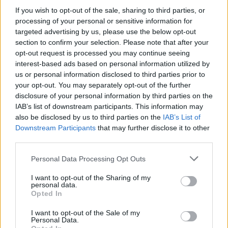
είσοδος της Meridiam στην GSI
If you wish to opt-out of the sale, sharing to third parties, or
5
«Βαριά καμπάνα» στον 27χρονο τράπερ
processing of your personal or sensitive information for
που έτρεχε με 182 χιλιόμετρα την ώρα σε
targeted advertising by us, please use the below opt-out
δρόμο με όριο τα 80
section to confirm your selection. Please note that after your
opt-out request is processed you may continue seeing
interest-based ads based on personal information utilized by
Πιο σχολιασμένα
us or personal information disclosed to third parties prior to
your opt-out. You may separately opt-out of the further
Έφυγαν οι συνεργάτες, μένει η Μαρία
disclosure of your personal information by third parties on the
155
Καρυστιανού - Η επόμενη μέρα για την
IAB’s list of downstream participants. This information may
«Ελπίδα για τη Δημοκρατία»
also be disclosed by us to third parties on the
IAB’s List of
Downstream Participants
that may further disclose it to other
Νέες απώλειες για την Καρυστιανού:
131
Παραιτήθηκαν Μουτσάτσου, Ιωαννίδου
third parties.
και Κοτσόργιος - «Αποχωρώ από μια
αυταπάτη»
Please note that this website/app uses one or more Google
Personal Data Processing Opt Outs
services and may gather and store information including but
Canadair 515: Οι πρώτες εικόνες από την
98
not limited to your visit or usage behaviour. You may click to
I want to opt-out of the Sharing of my
κατασκευή του αεροσκάφους που θα
personal data.
grant or deny consent to Google and its third-party tags to
επιχειρεί και τη νύχτα στα μέτωπα της
Opted In
φωτιάς
use your data for below specified purposes in below Google
consent section.
I want to opt-out of the Sale of my
Το πολωμένο μελτέμι που τροφοδότησε
55
Personal Data.
τις φωτιές σε Αττική και Βοιωτία: «Από τα