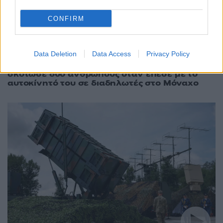
CONFIRM
Data Deletion
Data Access
Privacy Policy
14:34
06.08.26
Γερμανία: Ισόβια για τον Αφγανό που
σκότωσε δύο ανθρώπους όταν έπεσε με το
αυτοκίνητό του σε διαδηλωτές στο Μόναχο