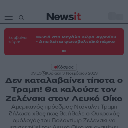
Μετάβαση
σε
o
33
περιεχόμενο
Φω
Φωτιά στη Μεγάλη Χώρα Αγρινίου
Συμβαίνει
πε
- Απειλείται φωτοβολταϊκό πάρκο
τώρα:
εν
Κόσμος
09:15
Κυριακή 3 Νοεμβρίου 2019
Δεν καταλαβαίνει τίποτα ο
Τραμπ! Θα καλούσε τον
Ζελένσκι στον Λευκό Οίκο
Αμερικανός πρόεδρος Ντόναλντ Τραμπ
δήλωσε χθες πως θα ήθελε ο Ουκρανός
ομόλογός του Βολοντίμιρ Ζελενσκι να
επισκεφθεί τον Λευκό Οίκο και αναμένει