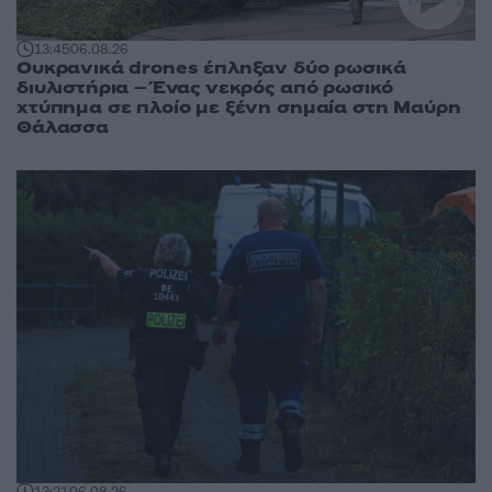
13:45
06.08.26
Ουκρανικά drones έπληξαν δύο ρωσικά
διυλιστήρια – Ένας νεκρός από ρωσικό
χτύπημα σε πλοίο με ξένη σημαία στη Μαύρη
Θάλασσα
13:21
06.08.26