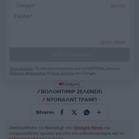
50 /50
2000 /2000
Υποβολή σχολίου
Όροι Χρήσης
. Το site προστατεύεται από reCAPTCHA, ισχύουν
Πολιτική Απορρήτου
&
Όροι Χρήσης
της Google.
Κόσμος
ΒΟΛΟΝΤΙΜΙΡ ΖΕΛΕΝΣΚΙ
ΝΤΟΝΑΛΝΤ ΤΡΑΜΠ
Share:
Ακολουθήστε το Νewsit.gr στο
Google News
και
ενημερωθείτε πρώτοι για όλη την ειδησεογραφία και τα
τελευταία νέα
της ημέρας