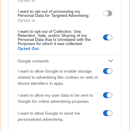
Opted In
ισχυρότερα επεισόδια των τελευταίων 50
χρόνων»
I want to opt-out of processing my
Personal Data for Targeted Advertising.
Οδηγός στη Μύκονο άρπαξε τσάντα
47
Opted In
Hermès και Rolex αξίας 75.000 ευρώ από
Ουκρανό τουρίστα
I want to opt-out of Collection, Use,
Retention, Sale, and/or Sharing of my
Personal Data that Is Unrelated with the
Purposes for which it was collected.
Opted Out
Κόσμος: Περισσότερα
Google consents
άρθρα
I want to allow Google to enable storage
related to advertising like cookies on web or
device identifiers in apps.
I want to allow my user data to be sent to
Google for online advertising purposes.
I want to allow Google to send me
personalized advertising.