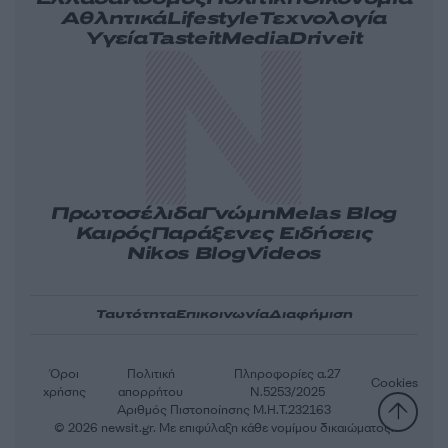
Αθλητικά
Lifestyle
Τεχνολογία
Υγεία
Tasteit
Media
Driveit
Πρωτοσέλιδα
Γνώμη
Melas Blog
Καιρός
Παράξενες Ειδήσεις
Nikos Blog
Videos
Ταυτότητα
Επικοινωνία
Διαφήμιση
Όροι
Πολιτική
Πληροφορίες α.27
Cookies
χρήσης
απορρήτου
Ν.5253/2025
Αριθμός Πιστοποίησης Μ.Η.Τ.232163
© 2026 newsit.gr. Με επιφύλαξη κάθε νομίμου δικαιώματος.