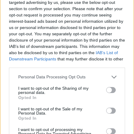
targeted advertising by us, please use the below opt-out
Σχολίασε εδώ
section to confirm your selection. Please note that after your
opt-out request is processed you may continue seeing
interest-based ads based on personal information utilized by
us or personal information disclosed to third parties prior to
50 /50
your opt-out. You may separately opt-out of the further
disclosure of your personal information by third parties on the
IAB’s list of downstream participants. This information may
also be disclosed by us to third parties on the
IAB’s List of
Downstream Participants
that may further disclose it to other
2000 /2000
third parties.
Υποβολή σχολίου
Please note that this website/app uses one or more Google
Personal Data Processing Opt Outs
services and may gather and store information including but
not limited to your visit or usage behaviour. You may click to
I want to opt-out of the Sharing of my
Όροι Χρήσης
. Το site προστατεύεται από reCAPTCHA, ισχύουν
personal data.
Πολιτική Απορρήτου
&
Όροι Χρήσης
της Google.
grant or deny consent to Google and its third-party tags to
Opted In
use your data for below specified purposes in below Google
Κόσμος
consent section.
I want to opt-out of the Sale of my
ΑΠΟΦΟΙΤΗΣΗ
ΔΙΣΕΚΑΤΟΜΜΥΡΙΟΥΧΟΣ
Personal Data.
ΡΟΜΠΕΡΤ ΣΜΙΘ
ΤΖΩΡΤΖΙΑ
Opted In
ΦΟΙΤΗΤΙΚΑ ΔΑΝΕΙΑ
I want to opt-out of processing my
Personal Data for Targeted Advertising.