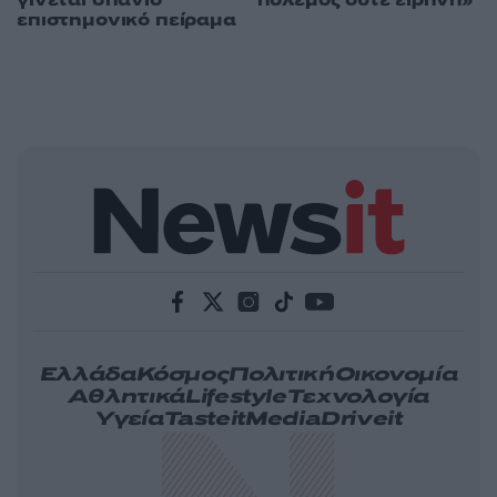
γίνεται σπάνιο
πόλεμος ούτε ειρήνη»
επιστημονικό πείραμα
Ελλάδα
Κόσμος
Πολιτική
Οικονομία
Αθλητικά
Lifestyle
Τεχνολογία
Υγεία
Tasteit
Media
Driveit