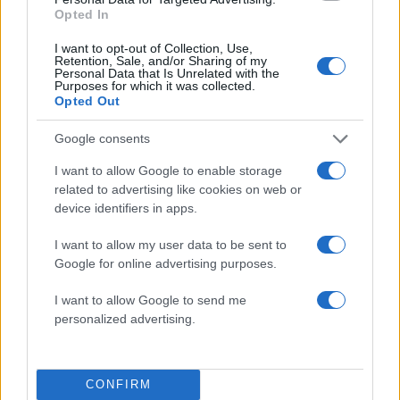
Share:
Opted In
I want to opt-out of Collection, Use,
Ακολουθήστε το Νewsit.gr στο
Google News
και
Retention, Sale, and/or Sharing of my
ενημερωθείτε πρώτοι για όλη την ειδησεογραφία και τα
Personal Data that Is Unrelated with the
Purposes for which it was collected.
τελευταία νέα
της ημέρας
Opted Out
Google consents
I want to allow Google to enable storage
related to advertising like cookies on web or
Πιο δημοφιλή
device identifiers in apps.
1
Κωνσταντίνος Αργυρός και Αλεξάνδρα
I want to allow my user data to be sent to
Νίκα κάνουν διακοπές με πολυτελές γιοτ
Google for online advertising purposes.
με τα δύο παιδιά τους
2
I want to allow Google to send me
Ελίζαμπεθ Ελέτσι και Νεκτάριος Λεμονίδης
πήγαν στον Άγιο Νεκτάριο Βούλας για να
personalized advertising.
πάρουν την ευχή για τον γιο τους
3
Ηφαίστειο Σαντορίνης: Ένας 15χρονος που
δεν πρόλαβε να ξεφύγει από το τσουνάμι
CONFIRM
μπορεί να αλλάξει τη χρονολογία της