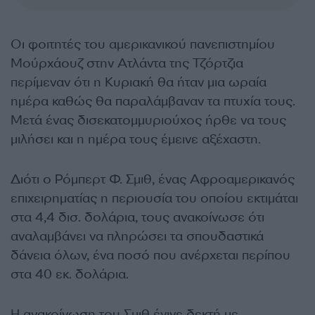
Οι φοιτητές του αμερικανικού πανεπιστημίου
Μούρχάουζ στην Ατλάντα της Τζόρτζια
περίμεναν ότι η Κυριακή θα ήταν μια ωραία
ημέρα καθώς θα παραλάμβαναν τα πτυχία τους.
Μετά ένας δισεκατομμυριούχος ήρθε να τους
μιλήσει και η ημέρα τους έμεινε αξέχαστη.
Διότι ο Ρόμπερτ Φ. Σμιθ, ένας Αφροαμερικανός
επιχειρηματίας η περιουσία του οποίου εκτιμάται
στα 4,4 δισ. δολάρια, τους ανακοίνωσε ότι
αναλαμβάνει να πληρώσει τα σπουδαστικά
δάνεια όλων, ένα ποσό που ανέρχεται περίπου
στα 40 εκ. δολάρια.
Η ανακοίνωση του Σμιθ έγινε δεκτή με