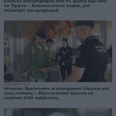
Εικόνες καταστροφής από τη φωτιά έξω από
τα Τίρανα – Εκκενώνονται χωριά, μία
σύλληψη για εμπρησμό
14:23
09.08.26
Ισπανία: Ξεκίνησαν οι συνοριακοί έλεγχοι για
τους Ιταλούς – Εξονυχιστική έρευνα σε
περίπου 200 ταξιδιώτες