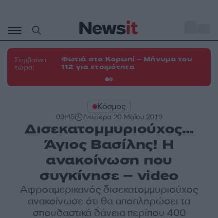
Μετάβαση
σε
o
33
περιεχόμενο
Φωτιά στο Κορωπί – Μήνυμα του
Φω
Συμβαίνει
112 για ετοιμότητα
Σπ
τώρα:
Κόσμος
09:45
Δευτέρα 20 Μαΐου 2019
Δισεκατομμυριούχος…
Άγιος Βασίλης! Η
ανακοίνωση που
συγκίνησε – video
Αφροαμερικανός δισεκατομμυριούχος
ανακοίνωσε ότι θα αποπληρώσει τα
σπουδαστικά δάνεια περίπου 400