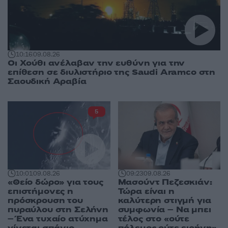
10:16
09.08.26
Οι Χούθι ανέλαβαν την ευθύνη για την
επίθεση σε διυλιστήριο της Saudi Aramco στη
Σαουδική Αραβία
5
10:01
09.08.26
09:23
09.08.26
«Θείο δώρο» για τους
Μασούντ Πεζεσκιάν:
επιστήμονες η
Τώρα είναι η
πρόσκρουση του
καλύτερη στιγμή για
πυραύλου στη Σελήνη
συμφωνία – Να μπει
– Ένα τυχαίο ατύχημα
τέλος στο «ούτε