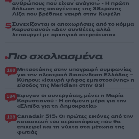
ανθρώπους που είχαν ανάγκη» - Η πρώτη
δήλωση της οικογένειας της 38χρονης
Λίζα που βρέθηκε νεκρή στην Κυψέλη
5
Συνεχίζονται οι αποχωρήσεις από το κόμμα
Καρυστιανού: «Δεν συνθέτει, αλλά
λειτουργεί με αρχηγικά στερεότυπα»
Πιο σχολιασμένα
Μητσοτάκης στην υπογραφή συμφωνίας
198
για την ηλεκτρική διασύνδεση Ελλάδας –
Κύπρου: «Ισχυρή ψήφος εμπιστοσύνης» η
είσοδος της Meridiam στην GSI
Έφυγαν οι συνεργάτες, μένει η Μαρία
184
Καρυστιανού - Η επόμενη μέρα για την
«Ελπίδα για τη Δημοκρατία»
Canadair 515: Οι πρώτες εικόνες από την
128
κατασκευή του αεροσκάφους που θα
επιχειρεί και τη νύχτα στα μέτωπα της
φωτιάς