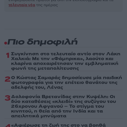
τελευταία νέα
της ημέρας
Πιο δημοφιλή
1
Συγκίνηση στο τελευταίο αντίο στον Λάκη
Χαλκιά: Με την «Φάμπρικα», λαούτο και
κλαρίνα αποχαιρέτησαν την εμβληματική
φωνή της μεταπολίτευσης
2
Ο Κώστας Σαμαράς δημοσίευσε μία παιδική
φωτογραφία για την επέτειο θανάτου της
αδελφής του, Λένας
3
Δολοφονία Βρετανίδας στην Κυψέλη: Οι
δύο καταθέσεις «κλειδί» της συζύγου του
26χρονου Αφγανού – Το στίγμα του
κινητού, η θεία από την Ινδία και τα
απειλητικά μηνύματα
4
«Αφιέρωσε τη ζωή της στο να βοηθά