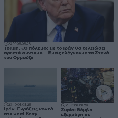
23:50
06.08.26
Τραμπ: «Ο πόλεμος με το Ιράν θα τελειώσει
αρκετά σύντομα – Εμείς ελέγχουμε τα Στενά
του Ορμούζ»
23:40
06.08.26
21:42
06.08.26
Ιράν: Εκρήξεις κοντά
Συρία: Βόμβα
στο νησί Κεσμ
εξερράγη σε