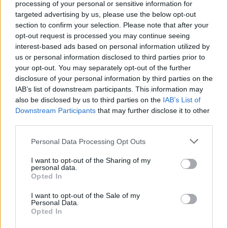
processing of your personal or sensitive information for
ενδεχόμενο
επιβολής περαιτέρω κυρώσεων
targeted advertising by us, please use the below opt-out
στη Ρωσία
σε αντίδραση για τις συνεχιζόμενες
section to confirm your selection. Please note that after your
αεροπορικές επιδρομές.
opt-out request is processed you may continue seeing
interest-based ads based on personal information utilized by
ΔΙΑΦΗΜΙΣΗ
us or personal information disclosed to third parties prior to
your opt-out. You may separately opt-out of the further
disclosure of your personal information by third parties on the
IAB’s list of downstream participants. This information may
also be disclosed by us to third parties on the
IAB’s List of
Downstream Participants
that may further disclose it to other
third parties.
Please note that this website/app uses one or more Google
Personal Data Processing Opt Outs
services and may gather and store information including but
not limited to your visit or usage behaviour. You may click to
I want to opt-out of the Sharing of my
personal data.
grant or deny consent to Google and its third-party tags to
Opted In
use your data for below specified purposes in below Google
consent section.
I want to opt-out of the Sale of my
Personal Data.
Αν τα χάσατε
Opted In