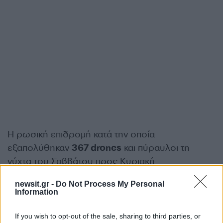
Η ρωσική επιδρομή κατά την οποία
εξαπολύθηκαν
367 drones
και πύραυλοι τη
νύχτα του Σαββάτου προς Κυριακή
χαρακτηρίστηκε
η μεγαλύτερη που
newsit.gr -
Do Not Process My Personal
καταγράφτηκε από το ξέσπασμα του πολέμου.
Information
Ο αμερικανός πρόεδρος άφησε ανοικτό το
If you wish to opt-out of the sale, sharing to third parties, or