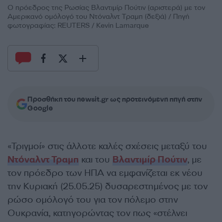
Ο πρόεδρος της Ρωσίας Βλαντιμίρ Πούτιν (αριστερά) με τον
Αμερικανό ομόλογό του Ντόναλντ Τραμπ (δεξιά) / Πηγή
φωτογραφίας: REUTERS / Kevin Lamarque
Προσθήκη του newsit.gr ως προτεινόμενη πηγή στην
Google
«Τριγμοί» στις άλλοτε καλές σχέσεις μεταξύ του
Ντόναλντ Τραμπ
και του
Βλαντιμίρ Πούτιν
, με
τον πρόεδρο των ΗΠΑ να εμφανίζεται εκ νέου
την Κυριακή (25.05.25) δυσαρεστημένος με τον
ρώσο ομόλογό του για τον πόλεμο στην
Ουκρανία, κατηγορώντας τον πως «στέλνει