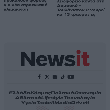
προκαλούν φόβους
λεωφορείο κοντά στη
για νέα στρατιωτική
Δαμασκό –
κλιμάκωση
Τουλάχιστον 2 νεκροί
και 13 τραυματίες
Ελλάδα
Κόσμος
Πολιτική
Οικονομία
Αθλητικά
Lifestyle
Τεχνολογία
Υγεία
Tasteit
Media
Driveit