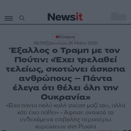
Μετάβαση
σε
o
30
περιεχόμενο
Κόσμος
06:59
Δευτέρα 26 Μαΐου 2025
Έξαλλος ο Τραμπ με τον
Πούτιν: «Έχει τρελαθεί
τελείως, σκοτώνει άσκοπα
ανθρώπους – Πάντα
έλεγα ότι θέλει όλη την
Ουκρανία»
«Είχα πάντα πολύ καλή σχέση μαζί του, αλλά
κάτι έχει πάθει» - Άφησε ανοικτό το
ενδεχόμενο επιβολής περαιτέρω
κυρώσεων στη Ρωσία