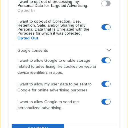
I want to opt-out of processing my
Personal Data for Targeted Advertising.
Opted In
I want to opt-out of Collection, Use,
Retention, Sale, and/or Sharing of my
Personal Data that Is Unrelated with the
Purposes for which it was collected.
Opted Out
Τροχαίο στις Σέρρες:
Κυψέλη: «Δεν μπορώ ν
Google consents
Μητέρα και γιος
πιστέψω» – Σοκαρισμ
σκοτώθηκαν όταν το
το ζευγάρι Αμερικαν
I want to allow Google to enable storage
αυτοκίνητό τους
που φιλοξενούσε το
related to advertising like cookies on web or
συγκρούστηκε με φορτηγό
26χρονο Αφγανό σ
device identifiers in apps.
Λέσβο
I want to allow my user data to be sent to
Google for online advertising purposes.
Σχόλια
I want to allow Google to send me
personalized advertising.