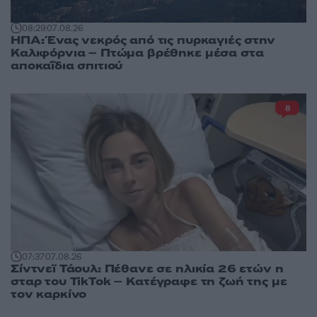
08:29
07.08.26
ΗΠΑ: Ένας νεκρός από τις πυρκαγιές στην
Καλιφόρνια – Πτώμα βρέθηκε μέσα στα
αποκαΐδια σπιτιού
8
07:37
07.08.26
Σίντνεϊ Τάουλ: Πέθανε σε ηλικία 26 ετών η
σταρ του TikTok – Kατέγραφε τη ζωή της με
τον καρκίνο