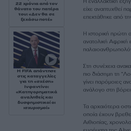
Η εναλλακτική εξήγ
22 χρόνια από τον
είχε αναπτυχθεί πα
θάνατο του πατέρα
του: «Δεν θα σε
επεκτάθηκε από τη
ξεχάσω ποτέ»
Η ιστορική πρώτη 
ανατολική Αφρική ε
παλαιοανθρωπολόγο
Στη συνέχεια ανακα
Η FIFA απάντησε
πιο διάσημη τη “Λ
στις καταγγελίες
γίνει παρόμοιες αν
για τη «σχέση»
Ινφαντίνο:
ανάλογο στη βόρει
«Κατηγορηματικά
αναληθείς και
δυσφημιστικοί οι
Τα αρχαιότερα οστ
ισχυρισμοί»
οποία έχουν βρεθεί
Αιθιοπίας, χρονολ
ευρήματα της Αλγερ