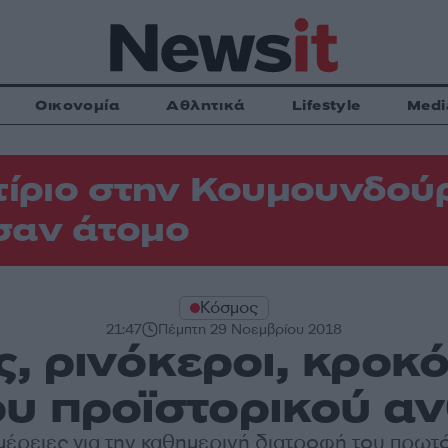
Οικονομία
Αθλητικά
Lifestyle
Medi
τίριο στην Κουμουνδού
σαν άτομο
Κόσμος
21:47
Πέμπτη 29 Νοεμβρίου 2018
, ρινόκεροι, κροκό
ου προϊστορικού α
έρειες για την καθημερινή διατροφή του πρω