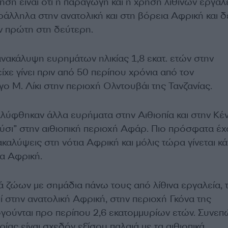
ηση είναι ότι η παραγωγή και η χρήση λίθινων εργαλ
ράλληλα στην ανατολική και στη βόρεια Αφρική και δ
ν πρώτη στη δεύτερη.
ανακάλυψη ευρημάτων ηλικίας 1,8 εκατ. ετών στην
ίχε γίνει πριν από 50 περίπου χρόνια από τον
 Μ. Λίκι στην περιοχή Ολντουβάι της Τανζανίας.
λύφθηκαν άλλα ευρήματα στην Αιθιοπία και στην Κέν
ούσι” στην αιθιοπική περιοχή Αφάρ. Πιο πρόσφατα έ
ακαλύψεις στη νότια Αφρική και μόλις τώρα γίνεται κά
α Αφρική.
ά ζώων με σημάδια πάνω τους από λίθινα εργαλεία, 
 στην ανατολική Αφρική, στην περιοχή Γκόνα της
ογούνται προ περίπου 2,6 εκατομμυρίων ετών. Συνεπ
ίας είναι σχεδόν εξίσου παλαιά με τα αιθιοπικά.