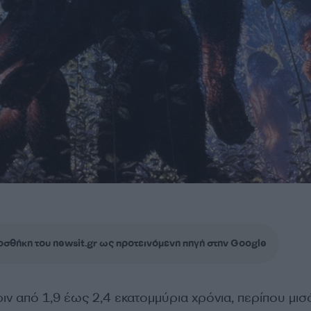
σθήκη του newsit.gr ως προτεινόμενη πηγή στην Google
ν από 1,9 έως 2,4 εκατομμύρια χρόνια, περίπου μισ