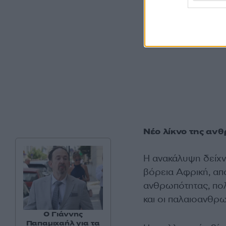
Νέο λίκνο της αν
Η ανακάλυψη δείχνε
βόρεια Αφρική, από
ανθρωπότητας, πολ
και οι παλαιοανθρ
Ο Γιάννης
Παπαμιχαήλ για τα