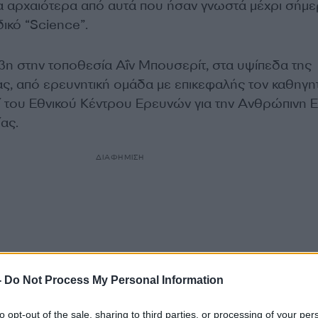
α αρχαιότερα από αυτά που ήσαν γνωστά μέχρι σήμε
ικό “Science”.
η στην τοποθεσία Αΐν Μπουσερίτ, στα υψίπεδα της
ας, από ερευνητική ομάδα με επικεφαλής τον καθηγη
 του Εθνικού Κέντρου Ερευνών για την Ανθρώπινη Ε
ίας.
ΔΙΑΦΗΜΙΣΗ
-
Do Not Process My Personal Information
to opt-out of the sale, sharing to third parties, or processing of your per