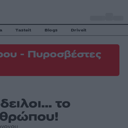
o
Αθήνα
31
C
a
Tasteit
Blogs
Driveit
ρου - Πυροσβέστες
δειλοι… το
νθρώπου!
τόγονου