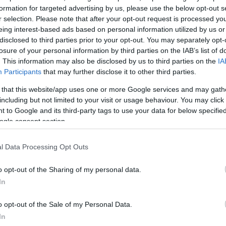
formation for targeted advertising by us, please use the below opt-out s
r selection. Please note that after your opt-out request is processed y
eing interest-based ads based on personal information utilized by us or
 πολλές χώρες (Αλγερία, Ισπανία, Γαλλία, Αυστραλία
disclosed to third parties prior to your opt-out. You may separately opt-
losure of your personal information by third parties on the IAB’s list of
 πρωτόγονα λίθινα εργαλεία και αφετέρου απολιθ
. This information may also be disclosed by us to third parties on the
IA
ραν εγκοπές από κοφτερά πέτρινα εργαλεία. Τα εργ
Participants
that may further disclose it to other third parties.
ς με κοφτερές άκρες που οι πρόγονοί μας μάζευαν α
 that this website/app uses one or more Google services and may gath
μικρών ποταμών.
including but not limited to your visit or usage behaviour. You may click 
 to Google and its third-party tags to use your data for below specifi
ogle consent section.
αι από μια μεγάλη ποικιλία ζώων της σαβάνας, όπως
ντες, άλογα, ρινόκερους, ιπποπόταμους, αντιλόπ
l Data Processing Opt Outs
κροκόδειλους
κ.ά.
o opt-out of the Sharing of my personal data.
ρευνητές, οι πρόγονοι του ανθρώπου, πέρα από κά
In
ν το μεδούλι και το κρέας από όλα τα ζώα που μπορ
o opt-out of the Sale of my Personal Data.
τους. Δεν είναι ακόμη σαφές αν κυνηγούσαν κιόλας 
In
αν να τρώνε πτώματα.