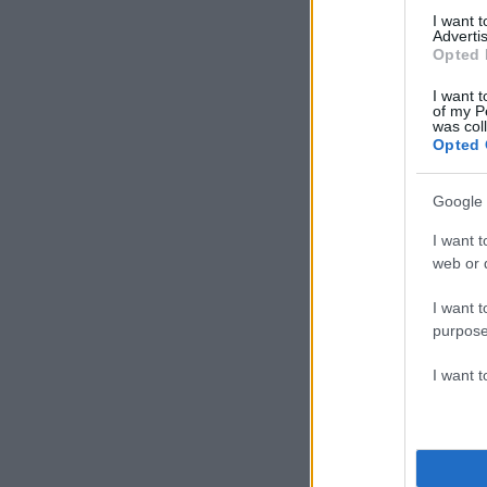
I want 
Advertis
Opted 
I want t
of my P
was col
Opted 
Google 
I want t
web or d
I want t
purpose
I want 