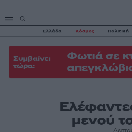
Μετάβαση
σε
περιεχόμενο
Ελλάδα
Κόσμος
Πολιτική
Φωτιά σε κ
Συμβαίνει
απεγκλώβι
τώρα:
Ελέφαντες
μενού τ
Λεπτομ