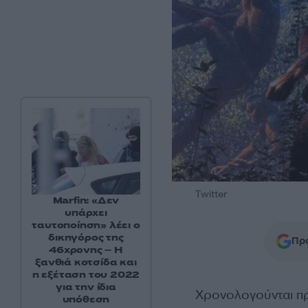
Twitter
Marfin: «Δεν
υπάρχει
ταυτοποίηση» λέει ο
δικηγόρος της
Προ
46χρονης – Η
ξανθιά κοτσίδα και
η εξέταση του 2022
για την ίδια
Χρονολογούνται πρι
υπόθεση