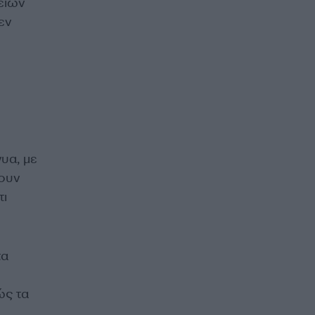
είων
εν
υα, με
χουν
τι
τα
ώς τα