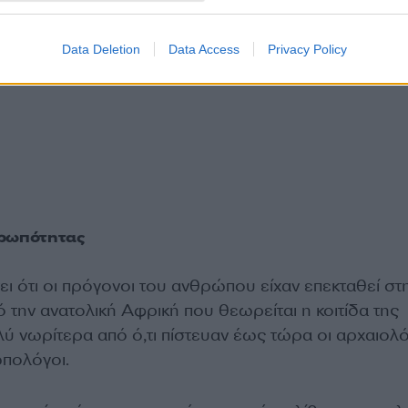
Data Deletion
Data Access
Privacy Policy
θρωπότητας
ι ότι οι πρόγονοι του ανθρώπου είχαν επεκταθεί στ
 την ανατολική Αφρική που θεωρείται η κοιτίδα της
ύ νωρίτερα από ό,τι πίστευαν έως τώρα οι αρχαιολό
ωπολόγοι.