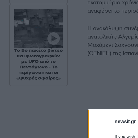
εκατομμύριο χρόνι
αναφέρει το περιοδ
Η ανακάλυψη συνέβ
ανατολικής Αλγερί
Μοχάμεντ Σαχνουνί
Το 5ο πακέτο βίντεο
(CENIEH) της Ισπαν
και φωτογραφιών
με UFO από το
Πεντάγωνο - Το
«τρίγωνο» και οι
«ψυχρές σφαίρες»
newsit.gr 
If you wish 