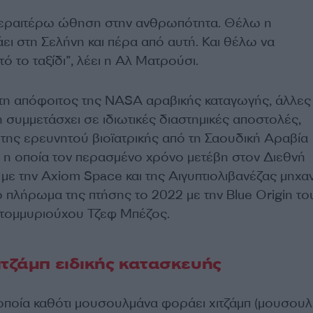
ραιτέρω ώθηση στην ανθρωπότητα. Θέλω η
ει στη Σελήνη και πέρα από αυτή. Και θέλω να
 το ταξίδι”, λέει η Αλ Ματρούσι.
ώτη απόφοιτος της NASA αραβικής καταγωγής, άλλες
 συμμετάσχει σε ιδιωτικές διαστημικές αποστολές,
της ερευνητού βιοϊατρικής από τη Σαουδική Αραβία
 η οποία τον περασμένο χρόνο μετέβη στον Διεθνή
με την Axiom Space και της Αιγυπτιολιβανέζας μηχα
 πλήρωμα της πτήσης το 2022 με την Blue Origin το
ατομμυριούχου Τζεφ Μπέζος.
ιτζάμπ ειδικής κατασκευής
οποία καθότι μουσουλμάνα φοράει χιτζάμπ (μουσουλ