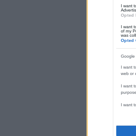
I want 
Advertis
Opted 
I want t
of my P
was col
Opted 
Google 
I want t
web or d
I want t
purpose
I want 