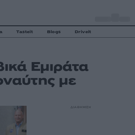
o
Αθήνα
29
C
a
Tasteit
Blogs
Driveit
βικά Εμιράτα
οναύτης με
ΔΙΑΦΗΜΙΣΗ