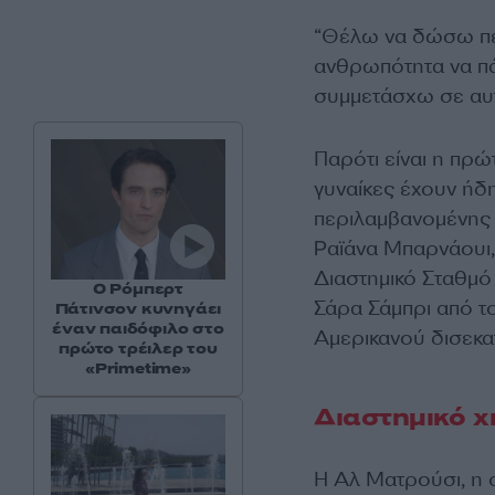
“Θέλω να δώσω πε
ανθρωπότητα να πά
συμμετάσχω σε αυτό
Παρότι είναι η πρ
γυναίκες έχουν ήδη
περιλαμβανομένης 
Ραϊάνα Μπαρνάουι,
Διαστημικό Σταθμό 
Ο Ρόμπερτ
Σάρα Σάμπρι από το
Πάτινσον κυνηγάει
έναν παιδόφιλο στο
Αμερικανού δισεκ
πρώτο τρέιλερ του
«Primetime»
Διαστημικό χ
Η Αλ Ματρούσι, η 