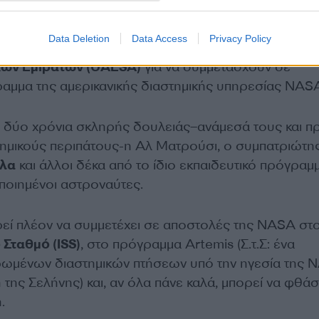
χανολόγος μηχανικός
η οποία έχει εργαστεί στην
νία, ήταν μια από τις δύο υποψήφιες γυναίκες
Data Deletion
Data Access
Privacy Policy
πιλέγησαν το 2021 από τη
Διαστημική Υπηρεσία τω
ών Εμιράτων (UAESA)
για να συμμετάσχουν σε
ραμμα της αμερικανικής διαστημικής υπηρεσίας NAS
ό δύο χρόνια σκληρής δουλειάς–ανάμεσά τους και πρ
ημικούς περιπάτους-η Αλ Ματρούσι, ο συμπατριώτης
ύλα
και άλλοι δέκα από το ίδιο εκπαιδευτικό πρόγραμ
οποιημένοι αστροναύτες.
εί πλέον να συμμετέχει σε αποστολές της NASA στ
 Σταθμό (ISS)
, στο πρόγραμμα Artemis (Σ.τ.Σ: ένα
ωμένων διαστημικών πτήσεων υπό την ηγεσία της 
 της Σελήνης) και, αν όλα πάνε καλά, μπορεί να φθά
.