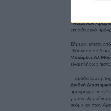
Η Αλ Ματρούσι,
μη
πετρελαϊκή βιομηχα
αστροναύτες που ε
Ηνωμένων Αραβικ
εκπαιδευτικό πρόγ
Σήμερα, έπειτα απ
εξάσκηση σε διαστ
Μοχάμεντ Αλ Μο
είναι πλήρως πιστ
Η ομάδα τους μπορ
Διεθνή Διαστημικό
πρόγραμμα επανδρ
για την εξερεύνηση
ακόμη και στον Άρη