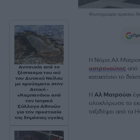
Φωτογραφία αρχείου: R
Προ
Η Νόρα Αλ Ματρούσ
Ανησυχία από το
αστροναύτης
από 
ξέσπασμα του ιού
κατακτήσει το διάσ
του Δυτικού Νείλου
με κρούσματα στην
Αττική -
Η
Αλ Ματρούσι
έγ
«Καμπανάκι» από
τον Ιατρικό
ολοκλήρωσε το εκ
Σύλλογο Αθηνών
ταξιδέψει από τα 
για την προστασία
της δημόσιας υγείας