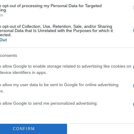
to opt-out of processing my Personal Data for Targeted
ing.
In
o opt-out of Collection, Use, Retention, Sale, and/or Sharing
ersonal Data that Is Unrelated with the Purposes for which it
lected.
Out
consents
o allow Google to enable storage related to advertising like cookies on
evice identifiers in apps.
o allow my user data to be sent to Google for online advertising
s.
to allow Google to send me personalized advertising.
CONFIRM