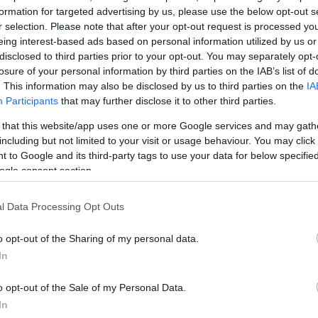
πιφάνεια της Σελήνης”, λέει η Αλ Ματρούσι στο AFP
formation for targeted advertising by us, please use the below opt-out s
r selection. Please note that after your opt-out request is processed y
eing interest-based ads based on personal information utilized by us or
πηρέασε, είχε μεγάλο αντίκτυπο πάνω μου. Και θυμά
disclosed to third parties prior to your opt-out. You may separately opt-
αταπληκτικό. Αυτό θέλω να το κάνω στ’ αλήθεια, θέλ
losure of your personal information by third parties on the IAB’s list of
στην επιφάνεια της Σελήνης’. Και τότε άρχισαν όλα”,
. This information may also be disclosed by us to third parties on the
IA
Participants
that may further disclose it to other third parties.
ούσι, ντυμένη με την μπλε διαστημική στολή όπου π
ο όνομά της και είναι ραμμένη η σημαία των Ηνωμένω
 that this website/app uses one or more Google services and may gath
including but not limited to your visit or usage behaviour. You may click 
ν.
 to Google and its third-party tags to use your data for below specifi
ogle consent section.
ΔΙΑΦΗΜΙΣΗ
l Data Processing Opt Outs
o opt-out of the Sharing of my personal data.
In
o opt-out of the Sale of my Personal Data.
In