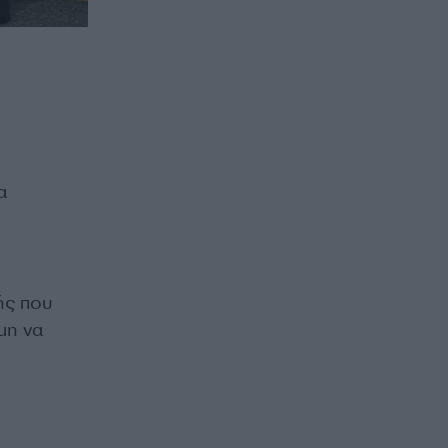
α
ής που
ιμη να