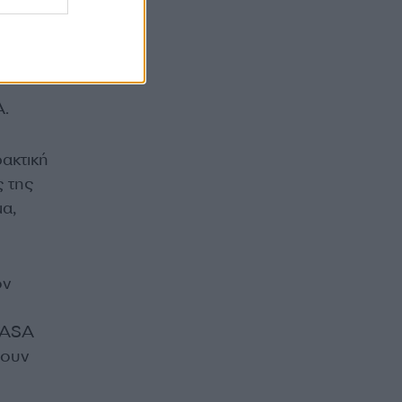
ν
A.
ακτική
 της
μα,
ον
NASA
σουν