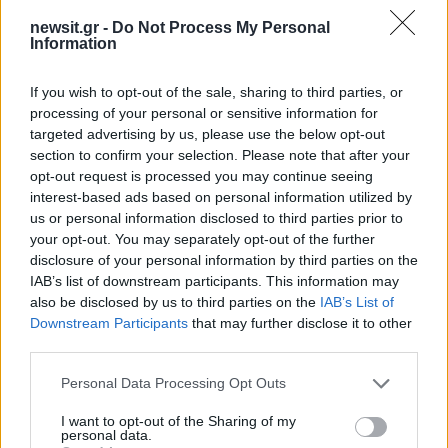
newsit.gr -
Do Not Process My Personal
Information
If you wish to opt-out of the sale, sharing to third parties, or
Αν τα χάσατε
processing of your personal or sensitive information for
targeted advertising by us, please use the below opt-out
section to confirm your selection. Please note that after your
opt-out request is processed you may continue seeing
interest-based ads based on personal information utilized by
us or personal information disclosed to third parties prior to
your opt-out. You may separately opt-out of the further
disclosure of your personal information by third parties on the
IAB’s list of downstream participants. This information may
also be disclosed by us to third parties on the
IAB’s List of
Από τη θεωρία στην πράξη:
Ψάθα: «Δεν υπήρξε τεχ
Downstream Participants
that may further disclose it to other
Πώς το Novibet Backend
πρόβλημα με τα δύ
third parties.
Academy εκπαιδεύει τη νέα
ελικόπτερα» κατέθεσα
γενιά engineers
Βρετανός χειριστής κα
Please note that this website/app uses one or more Google
Personal Data Processing Opt Outs
Έλληνας διερμηνέα
services and may gather and store information including but
not limited to your visit or usage behaviour. You may click to
I want to opt-out of the Sharing of my
personal data.
grant or deny consent to Google and its third-party tags to