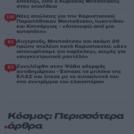
εποχής», είπε ο Κυριάκος Μητσοτάκης
στον επικήδειο
Νέες απώλειες για την Καρυστιανού:
130
Παραιτήθηκαν Μουτσάτσου, Ιωαννίδου
και Κοτσόργιος - «Αποχωρώ από μια
αυταπάτη»
Αυγερινός, Μουτσάτσου και ακόμη 20
63
πρώην στελέχη κατά Καρυστιανού: «Δεν
αποχωρήσαμε για καρέκλες», αιχμές για
«συγκεντρωτικό μοντέλο»
Συνελήφθη στην Ψάθα αδερφός
63
αντιδημάρχου - Έσπασε το μπλόκο της
ΕΛΑΣ και έπεσε με το αυτοκίνητό του
στα συντρίμμια του ελικοπτέρου
Κόσμος: Περισσότερα
άρθρα