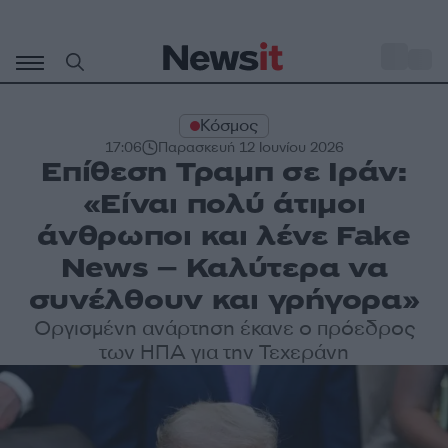
Μετάβαση
σε
o
27
περιεχόμενο
Κόσμος
17:06
Παρασκευή 12 Ιουνίου 2026
Επίθεση Τραμπ σε Ιράν:
«Είναι πολύ άτιμοι
άνθρωποι και λένε Fake
News – Καλύτερα να
συνέλθουν και γρήγορα»
Οργισμένη ανάρτηση έκανε ο πρόεδρος
των ΗΠΑ για την Τεχεράνη