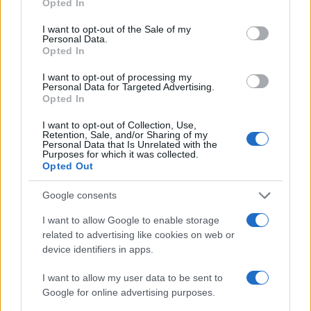
Opted In
Σχόλια
use your data for below specified purposes in below Google
consent section.
I want to opt-out of the Sale of my
Personal Data.
Opted In
I want to opt-out of processing my
Σχολίασε εδώ
Personal Data for Targeted Advertising.
Opted In
I want to opt-out of Collection, Use,
50 /50
Retention, Sale, and/or Sharing of my
Personal Data that Is Unrelated with the
Purposes for which it was collected.
Opted Out
Google consents
2000 /2000
I want to allow Google to enable storage
related to advertising like cookies on web or
Υποβολή σχολίου
device identifiers in apps.
Όροι Χρήσης
. Το site προστατεύεται από reCAPTCHA, ισχύουν
I want to allow my user data to be sent to
Πολιτική Απορρήτου
&
Όροι Χρήσης
της Google.
Google for online advertising purposes.
Κόσμος