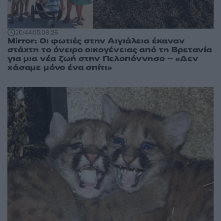
20:44
05.08.26
Mirror: Οι φωτιές στην Αιγιάλεια έκαναν
στάχτη το όνειρο οικογένειας από τη Βρετανία
για μια νέα ζωή στην Πελοπόννησο – «Δεν
χάσαμε μόνο ένα σπίτι»