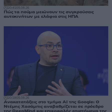
20:41
05.08.26
Πώς τα πούμα μειώνουν τις συγκρούσεις
αυτοκινήτων με ελάφια στις ΗΠΑ
20:19
05.08.26
Ανακατατάξεις στο τμήμα AI της Google: Ο
Ντέμης Χασάμπις αναβαθμίζεται σε πρόεδρο
της DeepMind και επικεφαλής επιστήμονα της