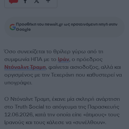
Προσθήκη του newsit.gr ως προτεινόμενη πηγή στην
Google
Όσο συνεχίζεται το θρίλερ γύρω από τη
συμφωνία ΗΠΑ με το
Ιράν
, ο πρόεδρος
Ντόναλντ Τραμπ
, φαίνεται αισιοδοξος, αλλά και
οργισμένος με την Τεχεράνη που καθυστερεί να
υπογράψει.
Ο Ντόναλντ Τραμπ, έκανε μία σκληρή ανάρτηση
στο Truth Social το απόγευμα της Παρασκευής
12.06.2026, κατά την οποία είπε «άτιμους» τους
Ιρανούς και τους κάλεσε να «συνέλθουν».