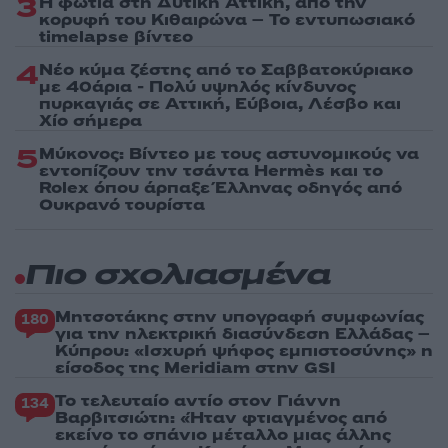
3
Η φωτιά στη Δυτική Αττική, από την
κορυφή του Κιθαιρώνα – Το εντυπωσιακό
timelapse βίντεο
4
Νέο κύμα ζέστης από το Σαββατοκύριακο
με 40άρια - Πολύ υψηλός κίνδυνος
πυρκαγιάς σε Αττική, Εύβοια, Λέσβο και
Χίο σήμερα
5
Μύκονος: Βίντεο με τους αστυνομικούς να
εντοπίζουν την τσάντα Hermès και το
Rolex όπου άρπαξε Έλληνας οδηγός από
Ουκρανό τουρίστα
Πιο σχολιασμένα
Μητσοτάκης στην υπογραφή συμφωνίας
180
για την ηλεκτρική διασύνδεση Ελλάδας –
Κύπρου: «Ισχυρή ψήφος εμπιστοσύνης» η
είσοδος της Meridiam στην GSI
Το τελευταίο αντίο στον Γιάννη
134
Βαρβιτσιώτη: «Ήταν φτιαγμένος από
εκείνο το σπάνιο μέταλλο μιας άλλης