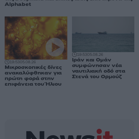
Alphabet
19:53
05.08.26
Ιράν και Ομάν
19:53
05.08.26
συμφώνησαν νέα
Μικροσκοπικές δίνες
ναυτιλιακή οδό στα
ανακαλύφθηκαν για
Στενά του Ορμούζ
πρώτη φορά στην
επιφάνεια του Ήλιου