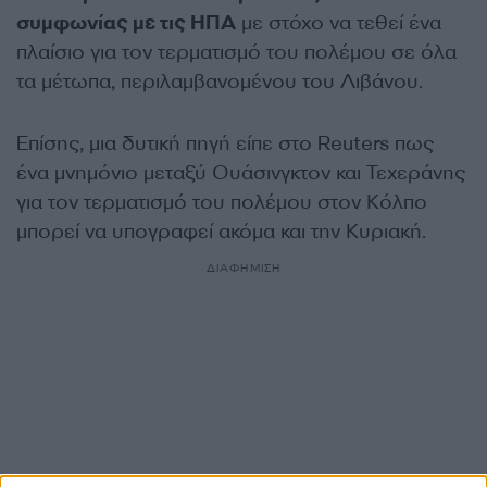
συμφωνίας με τις ΗΠΑ
με στόχο να τεθεί ένα
πλαίσιο για τον τερματισμό του πολέμου σε όλα
τα μέτωπα, περιλαμβανομένου του Λιβάνου.
Επίσης, μια δυτική πηγή είπε στο Reuters πως
ένα μνημόνιο μεταξύ Ουάσινγκτον και Τεχεράνης
για τον τερματισμό του πολέμου στον Κόλπο
μπορεί να υπογραφεί ακόμα και την Κυριακή.
ΔΙΑΦΗΜΙΣΗ