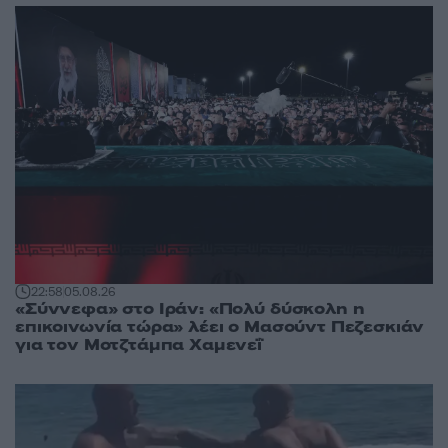
22:58
05.08.26
«Σύννεφα» στο Ιράν: «Πολύ δύσκολη η
επικοινωνία τώρα» λέει ο Μασούντ Πεζεσκιάν
για τον Μοτζτάμπα Χαμενεΐ