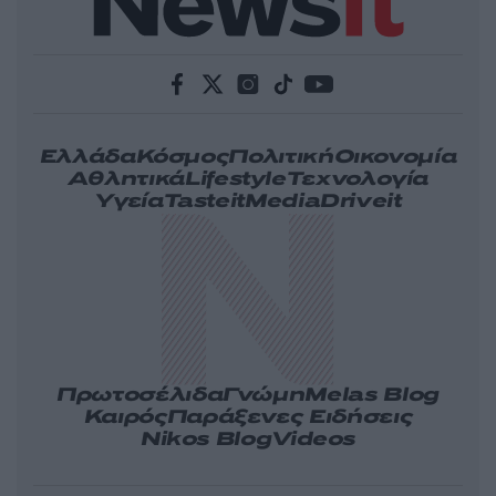
Ελλάδα
Κόσμος
Πολιτική
Οικονομία
Αθλητικά
Lifestyle
Τεχνολογία
Υγεία
Tasteit
Media
Driveit
Πρωτοσέλιδα
Γνώμη
Melas Blog
Καιρός
Παράξενες Ειδήσεις
Nikos Blog
Videos