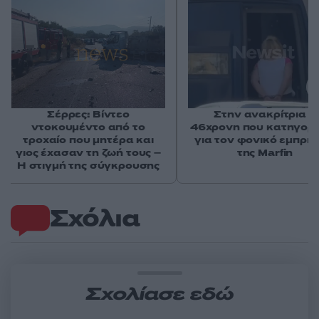
Σέρρες: Βίντεο
Στην ανακρίτρια η
ντοκουμέντο από το
46χρονη που κατηγορε
τροχαίο που μητέρα και
για τον φονικό εμπρη
γιος έχασαν τη ζωή τους –
της Marfin
Η στιγμή της σύγκρουσης
Σχόλια
Σχολίασε εδώ