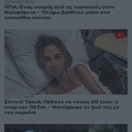
08:29
07.08.26
ΗΠΑ: Ένας νεκρός από τις πυρκαγιές στην
Καλιφόρνια – Πτώμα βρέθηκε μέσα στα
αποκαΐδια σπιτιού
8
07:37
07.08.26
Σίντνεϊ Τάουλ: Πέθανε σε ηλικία 26 ετών η
σταρ του TikTok – Kατέγραφε τη ζωή της με
τον καρκίνο