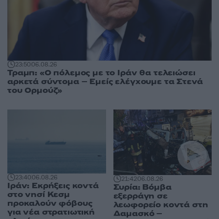
23:50
06.08.26
Τραμπ: «Ο πόλεμος με το Ιράν θα τελειώσει
αρκετά σύντομα – Εμείς ελέγχουμε τα Στενά
του Ορμούζ»
23:40
06.08.26
21:42
06.08.26
Ιράν: Εκρήξεις κοντά
Συρία: Βόμβα
στο νησί Κεσμ
εξερράγη σε
προκαλούν φόβους
λεωφορείο κοντά στη
για νέα στρατιωτική
Δαμασκό –