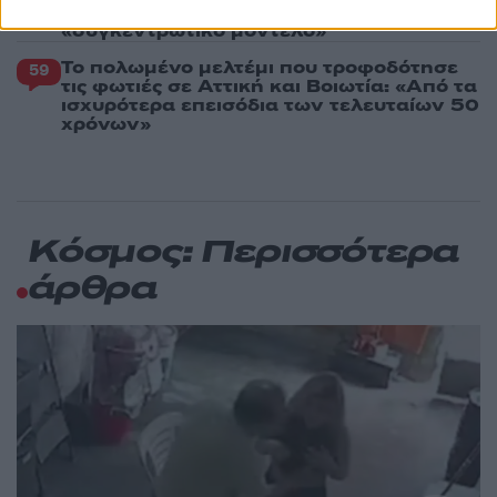
αποχωρήσαμε για καρέκλες», αιχμές για
«συγκεντρωτικό μοντέλο»
Το πολωμένο μελτέμι που τροφοδότησε
59
τις φωτιές σε Αττική και Βοιωτία: «Από τα
ισχυρότερα επεισόδια των τελευταίων 50
χρόνων»
Κόσμος: Περισσότερα
άρθρα