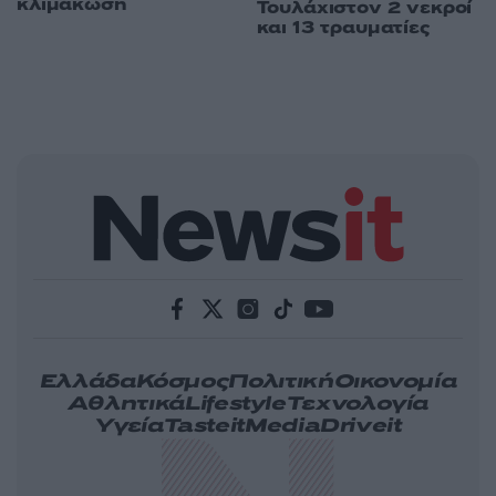
κλιμάκωση
Τουλάχιστον 2 νεκροί
και 13 τραυματίες
Ελλάδα
Κόσμος
Πολιτική
Οικονομία
Αθλητικά
Lifestyle
Τεχνολογία
Υγεία
Tasteit
Media
Driveit