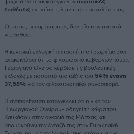
ψηφοδέλτια και κατήγγειλαν
σωματικές
επιθέσεις
εναντίον μελών της αποστολής τους.
Ωστόσο, οι παρατηρητές δεν μίλησαν ανοιχτά
για νοθεία.
Η κεντρική εκλογική επιτροπή της Γεωργίας έχει
ανακοινώσει ότι το φιλορωσικό κυβερνών κόμμα
Γεωργιανό Ονειρο κέρδισε τις βουλευτικές
εκλογές με ποσοστό της τάξης του
54% έναντι
37,58%
για τον φιλοευρωπαϊκό συνασπισμό.
Η αντιπολίτευση καταγγέλλει ότι η νίκη του
«Γεωργιανού Ονείρου» οδηγεί τη χώρα του
Καυκάσου στην αγκαλιά της Μόσχας και
απομακρύνει την ένταξή της στην Ευρωπαϊκή
Ενωση, που αποτελεί πολύτιμο στόχο για ένα