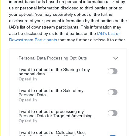
interest-based ads based on personal information utilized by
us or personal information disclosed to third parties prior to
your opt-out. You may separately opt-out of the further
disclosure of your personal information by third parties on the
IAB’s list of downstream participants. This information may
Πιο δημοφιλή
also be disclosed by us to third parties on the
IAB’s List of
Downstream Participants
that may further disclose it to other
1
third parties.
Συγκίνηση στο τελευταίο αντίο στον Λάκη
Χαλκιά: Με την «Φάμπρικα», λαούτο και
Please note that this website/app uses one or more Google
κλαρίνα αποχαιρέτησαν την εμβληματική
Personal Data Processing Opt Outs
φωνή της μεταπολίτευσης
services and may gather and store information including but
not limited to your visit or usage behaviour. You may click to
I want to opt-out of the Sharing of my
2
Ο Κώστας Σαμαράς δημοσίευσε μία παιδική
personal data.
grant or deny consent to Google and its third-party tags to
φωτογραφία για την επέτειο θανάτου της
Opted In
use your data for below specified purposes in below Google
αδελφής του, Λένας
consent section.
I want to opt-out of the Sale of my
3
Δολοφονία Βρετανίδας στην Κυψέλη: Οι
Personal Data.
δύο καταθέσεις «κλειδί» της συζύγου του
Opted In
26χρονου Αφγανού – Το στίγμα του
κινητού, η θεία από την Ινδία και τα
I want to opt-out of processing my
απειλητικά μηνύματα
Personal Data for Targeted Advertising.
Opted In
4
«Αφιέρωσε τη ζωή της στο να βοηθά
ανθρώπους που είχαν ανάγκη» - Η πρώτη
I want to opt-out of Collection, Use,
δήλωση της οικογένειας της 38χρονης