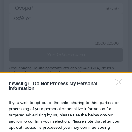
50 /50
2000 /2000
Υποβολή σχολίου
Όροι Χρήσης
. Το site προστατεύεται από reCAPTCHA, ισχύουν
Πολιτική Απορρήτου
&
Όροι Χρήσης
της Google.
Κόσμος
newsit.gr -
Do Not Process My Personal
Information
ΓΕΩΡΓΙΑ
ΝΟΘΕΙΑ
Share:
If you wish to opt-out of the sale, sharing to third parties, or
processing of your personal or sensitive information for
targeted advertising by us, please use the below opt-out
Ακολουθήστε το Νewsit.gr στο
Google News
και
section to confirm your selection. Please note that after your
ενημερωθείτε πρώτοι για όλη την ειδησεογραφία και τα
τελευταία νέα
της ημέρας
opt-out request is processed you may continue seeing