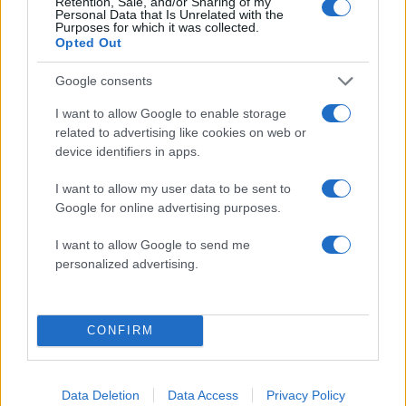
Retention, Sale, and/or Sharing of my
Λίζα που βρέθηκε νεκρή στην Κυψέλη
Personal Data that Is Unrelated with the
Purposes for which it was collected.
5
Η Ελένη Φωτοπούλου ευχήθηκε για τη
Opted Out
γιορτή του Άκη Παυλόπουλου: «Δεκαπέντε
χρόνια μου διδάσκει υπομονή και αγάπη»
Google consents
I want to allow Google to enable storage
Πιο σχολιασμένα
related to advertising like cookies on web or
device identifiers in apps.
Μητσοτάκης στην υπογραφή συμφωνίας
198
για την ηλεκτρική διασύνδεση Ελλάδας –
I want to allow my user data to be sent to
Κύπρου: «Ισχυρή ψήφος εμπιστοσύνης» η
Google for online advertising purposes.
είσοδος της Meridiam στην GSI
I want to allow Google to send me
Έφυγαν οι συνεργάτες, μένει η Μαρία
184
Καρυστιανού - Η επόμενη μέρα για την
personalized advertising.
«Ελπίδα για τη Δημοκρατία»
Canadair 515: Οι πρώτες εικόνες από την
128
κατασκευή του αεροσκάφους που θα
CONFIRM
επιχειρεί και τη νύχτα στα μέτωπα της
φωτιάς
Αυγερινός, Μουτσάτσου και ακόμη 20
86
Data Deletion
Data Access
Privacy Policy
πρώην στελέχη κατά Καρυστιανού: «Δεν