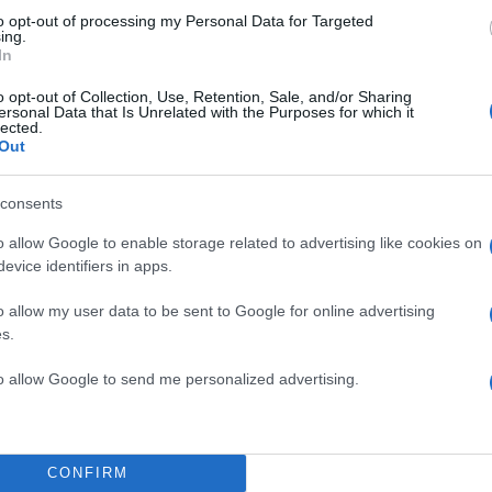
to opt-out of processing my Personal Data for Targeted
ing.
50
In
o opt-out of Collection, Use, Retention, Sale, and/or Sharing
ersonal Data that Is Unrelated with the Purposes for which it
lected.
Out
2000 /
consents
Υποβολή σχολίου
o allow Google to enable storage related to advertising like cookies on
ροστατεύεται από reCAPTCHA, ισχύουν
Πολιτική Απορρήτου
&
Όροι Χρήσης
της
evice identifiers in apps.
o allow my user data to be sent to Google for online advertising
Κόσμος
s.
ΑΝΤΙΜΙΡ ΠΟΥΤΙΝ
ΒΟΛΟΝΤΙΜΙΡ ΖΕΛΕΝΣΚΙ
ΟΣ ΣΤΗΝ ΟΥΚΡΑΝΙΑ
ΡΕΤΖΕΠ ΤΑΓΙΠ ΕΡΝΤΟΓΑΝ
to allow Google to send me personalized advertising.
Share:
θήστε το Νewsit.gr στο
Google News
και ενημερωθείτε
CONFIRM