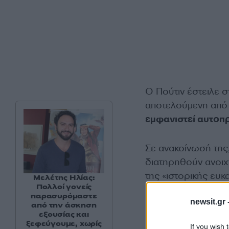
Ο Πούτιν έστειλε 
αποτελούμενη από
εμφανιστεί αυτο
Σε ανακοίνωσή της,
διατηρηθούν ανοιχ
της «ιστορικής ευκα
Μελέτης Ηλίας:
Πολλοί γονείς
πρέπει να συναντηθ
παρασυρόμαστε
newsit.gr 
από την άσκηση
εξουσίας και
ξεφεύγουμε, χωρίς
If you wish 