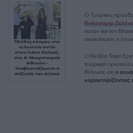
Ο Τούρκος πρόεδρ
Βολοντίμιρ Ζελένσ
αυτόν και τον Βλαντ
ανακοίνωσε η τουρ
Πλήθος κόσμου στο
τελευταίο αντίο
στον Λάκη Χαλκιά,
Ο Ρετζέπ Ταγίπ Ερν
στο Α' Νεκροταφείο
Αθηνών -
τουρκική πρωτεύο
Υποβασταζόμενη η
δήλωσε ότι
η συνά
σύζυγός του Αλέκα
χαρακτηρίζοντας 