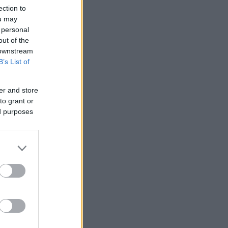
ection to
ou may
 personal
out of the
 downstream
B’s List of
er and store
to grant or
ed purposes