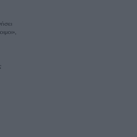
νήσει
οιμοι»,
ς