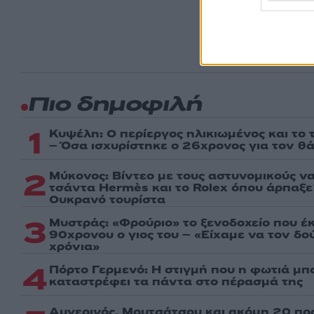
πρώτοι
ημέρα
Πιο δημοφιλή
1
Κυψέλη: Ο περίεργος ηλικιωμένος και το
– Όσα ισχυρίστηκε ο 26χρονος για τον θ
2
Μύκονος: Βίντεο με τους αστυνομικούς ν
τσάντα Hermès και το Rolex όπου άρπαξ
Ουκρανό τουρίστα
3
Μυστράς: «Φρούριο» το ξενοδοχείο που έ
90χρονου ο γιος του – «Είχαμε να τον δ
χρόνια»
4
Πόρτο Γερμενό: Η στιγμή που η φωτιά μπα
καταστρέφει τα πάντα στο πέρασμά της
Αυγερινός, Μουτσάτσου και ακόμη 20 πρ