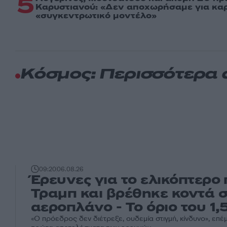
5
Καρυστιανού: «Δεν αποχωρήσαμε για καρέ
«συγκεντρωτικό μοντέλο»
Κόσμος: Περισσότερα
09:20
06.08.26
Έρευνες για το ελικόπτερο
Τραμπ και βρέθηκε κοντά σ
αεροπλάνο - Το όριο του 1,5
«Ο πρόεδρος δεν διέτρεξε, ουδεμία στιγμή, κίνδυνο», επέμ