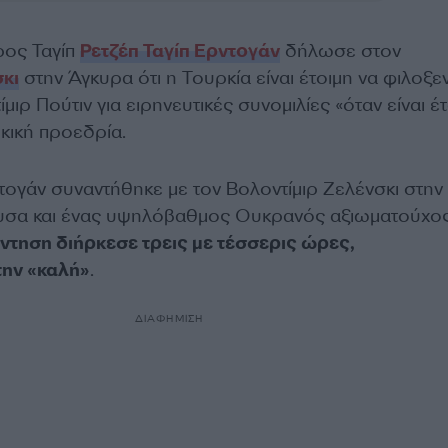
ος Ταγίπ
Ρετζέπ Ταγίπ Ερντογάν
δήλωσε στον
κι
στην Άγκυρα ότι η Τουρκία είναι έτοιμη να φιλοξε
ίμιρ Πούτιν για ειρηνευτικές συνομιλίες «όταν είναι έτ
κική προεδρία.
τογάν συναντήθηκε με τον Βολοντίμιρ Ζελένσκι στην
υσα και ένας υψηλόβαθμος Ουκρανός αξιωματούχο
ντηση διήρκεσε τρεις με τέσσερις ώρες,
την «καλή»
.
ΔΙΑΦΗΜΙΣΗ