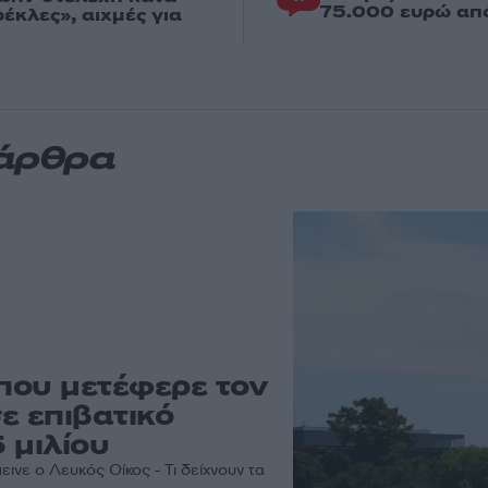
75.000 ευρώ απ
κλες», αιχμές για
 άρθρα
 που μετέφερε τον
ε επιβατικό
 μιλίου
εινε ο Λευκός Οίκος - Τι δείχνουν τα