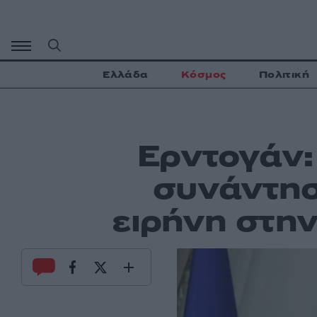
Μετάβαση
σε
περιεχόμενο
Ελλάδα
Κόσμος
Πολιτική
Ερντογάν:
συνάντησ
ειρήνη στην