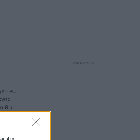
ΔΙΑΦΗΜΙΣΗ
γκη να
ένης
τι θα
sonal or