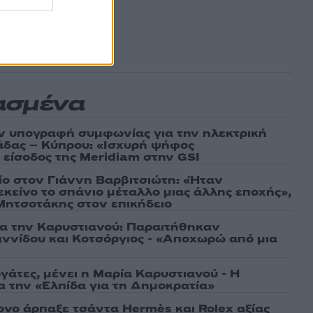
ασμένα
ν υπογραφή συμφωνίας για την ηλεκτρική
άδας – Κύπρου: «Ισχυρή ψήφος
 είσοδος της Meridiam στην GSI
τίο στον Γιάννη Βαρβιτσιώτη: «Ήταν
εκείνο το σπάνιο μέταλλο μιας άλλης εποχής»,
 Μητσοτάκης στον επικήδειο
ια την Καρυστιανού: Παραιτήθηκαν
ννίδου και Κοτσόργιος - «Αποχωρώ από μια
γάτες, μένει η Μαρία Καρυστιανού - Η
α την «Ελπίδα για τη Δημοκρατία»
νο άρπαξε τσάντα Hermès και Rolex αξίας