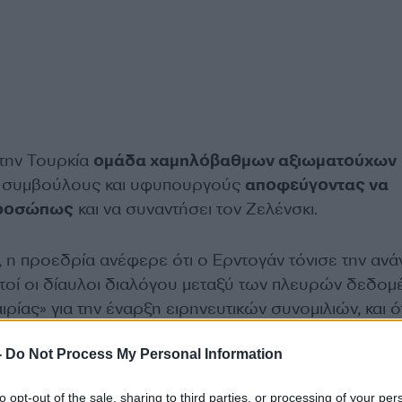
στην Τουρκία
ομάδα χαμηλόβαθμων αξιωματούχων
 συμβούλους και υφυπουργούς
αποφεύγοντας να
προσώπως
και να συναντήσει τον Ζελένσκι.
 η προεδρία ανέφερε ότι ο Ερντογάν τόνισε την ανά
τοί οι δίαυλοι διαλόγου μεταξύ των πλευρών δεδομ
ιρίας» για την έναρξη ειρηνευτικών συνομιλιών, και ό
ούν επί μιας στοιχειώδους κοινής βάσης.
-
Do Not Process My Personal Information
ΔΙΑΦΗΜΙΣΗ
to opt-out of the sale, sharing to third parties, or processing of your per