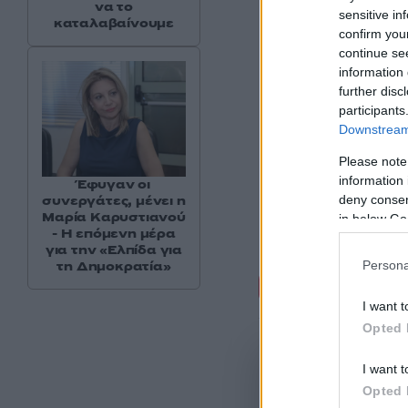
να το
sensitive in
καταλαβαίνουμε
confirm you
continue se
information 
further disc
participants
Downstream 
Please note
information 
Έφυγαν οι
deny consent
συνεργάτες, μένει η
Μαρία Καρυστιανού
in below Go
- Η επόμενη μέρα
για την «Ελπίδα για
τη Δημοκρατία»
Persona
Σχόλι
I want t
Opted 
I want t
Opted 