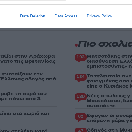
 για όλη την ειδησεογραφία και τα
τελευταία νέα
της
ς
Data Deletion
Data Access
Privacy Policy
Πιο σχολι
 ταξίδι στην Αράχωβα
Μητσοτάκης στη
193
άνατο της Βρετανίδας
διασύνδεση Ελλ
εμπιστοσύνης» η
α εντοπίζουν την
Το τελευταίο αν
134
ε Έλληνας οδηγός από
φτιαγμένος από 
είπε ο Κυριάκος
κρυβε τη σορό του
Νέες απώλειες γ
130
ούμε πάνω από 3
Μουτσάτσου, Ιωα
αυταπάτη»
ίνει στο χωριό και
Έφυγαν οι συνερ
82
επόμενη μέρα γι
Οδηγός στη Μύκο
ώην στελέχη κατά
47