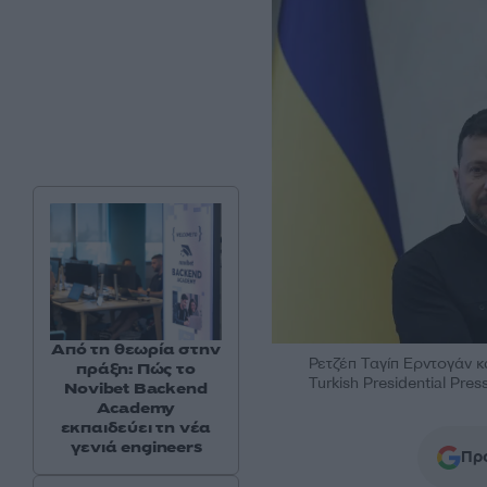
Από τη θεωρία στην
Ρετζέπ Ταγίπ Ερντογάν κ
πράξη: Πώς το
Turkish Presidential Pre
Novibet Backend
Academy
εκπαιδεύει τη νέα
γενιά engineers
Προ