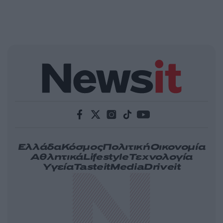
Ελλάδα
Κόσμος
Πολιτική
Οικονομία
Αθλητικά
Lifestyle
Τεχνολογία
Υγεία
Tasteit
Media
Driveit