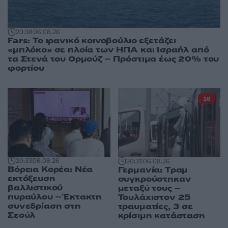
20:38
06.08.26
Fars: Το ιρανικό κοινοβούλιο εξετάζει
«μπλόκο» σε πλοία των ΗΠΑ και Ισραήλ από
τα Στενά του Ορμούζ – Πρόστιμα έως 20% του
φορτίου
16
20:33
06.08.26
20:31
06.08.26
Βόρεια Κορέα: Νέα
Γερμανία: Tραμ
εκτόξευση
συγκρούστηκαν
βαλλιστικού
μεταξύ τους –
πυραύλου – Έκτακτη
Τουλάχιστον 25
συνεδρίαση στη
τραυματίες, 3 σε
Σεούλ
κρίσιμη κατάσταση