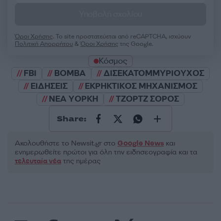
Υποβολή σχολίου
Όροι Χρήσης
. Το site προστατεύεται από reCAPTCHA, ισχύουν
Πολιτική Απορρήτου
&
Όροι Χρήσης
της Google.
Κόσμος
FBI
ΒΟΜΒΑ
ΔΙΣΕΚΑΤΟΜΜΥΡΙΟΥΧΟΣ
ΕΙΔΗΣΕΙΣ
ΕΚΡΗΚΤΙΚΟΣ ΜΗΧΑΝΙΣΜΟΣ
ΝΕΑ ΥΟΡΚΗ
ΤΖΟΡΤΖ ΣΟΡΟΣ
Share:
Ακολουθήστε το Νewsit.gr στο
Google News
και
ενημερωθείτε πρώτοι για όλη την ειδησεογραφία και τα
τελευταία νέα
της ημέρας