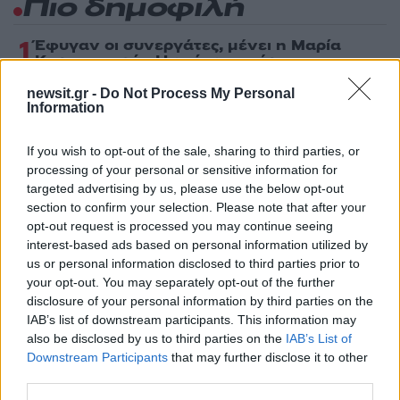
Πιο δημοφιλή
1
Έφυγαν οι συνεργάτες, μένει η Μαρία
Καρυστιανού - Η επόμενη μέρα για την
«Ελπίδα για τη Δημοκρατία»
newsit.gr -
Do Not Process My Personal
2
Συγκίνηση στο τελευταίο αντίο στον Λάκη
Information
Χαλκιά: Με την «Φάμπρικα», λαούτο και
κλαρίνα αποχαιρέτησαν την εμβληματική
φωνή της μεταπολίτευσης
If you wish to opt-out of the sale, sharing to third parties, or
processing of your personal or sensitive information for
3
Ο Κώστας Σαμαράς δημοσίευσε μία παιδική
targeted advertising by us, please use the below opt-out
φωτογραφία για την επέτειο θανάτου της
section to confirm your selection. Please note that after your
αδελφής του, Λένας
opt-out request is processed you may continue seeing
4
Ποιος είναι ο ελληνοκύπριος Sir Ντέμης
interest-based ads based on personal information utilized by
Χασάμπης: Από το σκάκι, στο Νόμπελ
us or personal information disclosed to third parties prior to
Χημείας και στο «τιμόνι» της AI της Google
your opt-out. You may separately opt-out of the further
5
Το πολωμένο μελτέμι που τροφοδότησε τις
disclosure of your personal information by third parties on the
φωτιές σε Αττική και Βοιωτία: «Από τα
IAB’s list of downstream participants. This information may
ισχυρότερα επεισόδια των τελευταίων 50
also be disclosed by us to third parties on the
IAB’s List of
χρόνων»
Downstream Participants
that may further disclose it to other
third parties.