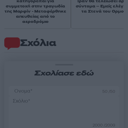
κατηγορείται για
Ιράν θα τελειώσει αρκ
συμμετοχή στην τραγωδία
σύντομα – Εμείς ελέγχ
της Μαρφίν - Μεταφέρθηκε
τα Στενά του Ορμού
απευθείας από το
αεροδρόμιο
Σχόλια
Σχολίασε εδώ
50 /50
2000 /2000