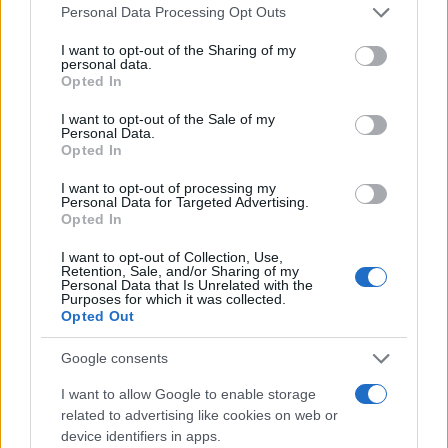
Πιο σχολιασμένα
Please note that this website/app uses one or more Google
Personal Data Processing Opt Outs
services and may gather and store information including but
Μητσοτάκης στην υπογραφή συμφωνίας
not limited to your visit or usage behaviour. You may click to
I want to opt-out of the Sharing of my
198
personal data.
για την ηλεκτρική διασύνδεση Ελλάδας –
grant or deny consent to Google and its third-party tags to
Opted In
Κύπρου: «Ισχυρή ψήφος εμπιστοσύνης» η
use your data for below specified purposes in below Google
είσοδος της Meridiam στην GSI
consent section.
I want to opt-out of the Sale of my
Canadair 515: Οι πρώτες εικόνες από την
Personal Data.
127
κατασκευή του αεροσκάφους που θα
Opted In
επιχειρεί και τη νύχτα στα μέτωπα της
φωτιάς
I want to opt-out of processing my
Personal Data for Targeted Advertising.
Αυγερινός, Μουτσάτσου και ακόμη 20
Opted In
85
πρώην στελέχη κατά Καρυστιανού: «Δεν
αποχωρήσαμε για καρέκλες», αιχμές για
I want to opt-out of Collection, Use,
«συγκεντρωτικό μοντέλο»
Retention, Sale, and/or Sharing of my
Personal Data that Is Unrelated with the
Purposes for which it was collected.
Κρανίου τόπος το Πόρτο Γερμενό μετά το
51
Opted Out
καταστροφικό πέρασμα της φωτιάς –
Ξεκίνησε η αυτοψία στα καμένα σπίτια
Google consents
Οδηγός στη Μύκονο άρπαξε τσάντα
47
Hermès και Rolex αξίας 75.000 ευρώ από
I want to allow Google to enable storage
Ουκρανό τουρίστα
related to advertising like cookies on web or
device identifiers in apps.