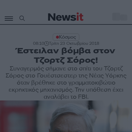
Μετάβαση
σε
o
27
περιεχόμενο
Κόσμος
08:10
Τρίτη 23 Οκτωβρίου 2018
Έστειλαν βόμβα στον
Τζορτζ Σόρος!
Συναγερμός σήμανε στο σπίτι του Τζορτζ
Σόρος στο Γουέστσεστερ της Νέας Υόρκης
όταν βρέθηκε στο γραμματοκιβώτιο
εκρηκτικός μηχανισμός. Την υπόθεση έχει
αναλάβει το FBI.