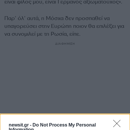
είναι φίλος μου, είναι Γερμανός αξιωματούχος».
Παρ’ όλ’ αυτά, η Μόσχα δεν προσπαθεί να
υπαγορεύσει στην Ευρώπη ποιον θα επιλέξει για
να συνομιλεί με τη Ρωσία, είπε.
ΔΙΑΦΗΜΙΣΗ
newsit.gr -
Do Not Process My Personal
Information