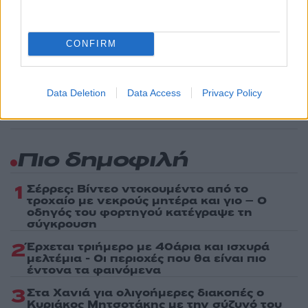
Share:
CONFIRM
Ακολουθήστε το Νewsit.gr στο
Google News
και
ενημερωθείτε πρώτοι για όλη την ειδησεογραφία και τα
τελευταία νέα
της ημέρας
Data Deletion
Data Access
Privacy Policy
Πιο δημοφιλή
1
Σέρρες: Βίντεο ντοκουμέντο από το
τροχαίο με νεκρούς μητέρα και γιο – Ο
οδηγός του φορτηγού κατέγραψε τη
σύγκρουση
2
Έρχεται τριήμερο με 40άρια και ισχυρά
μελτέμια - Οι περιοχές που θα είναι πιο
έντονα τα φαινόμενα
3
Στα Χανιά για ολιγοήμερες διακοπές ο
Κυριάκος Μητσοτάκης με την σύζυγό του