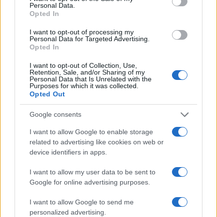
Personal Data.
Opted In
I want to opt-out of processing my
Personal Data for Targeted Advertising.
Σχολίασε εδώ
Opted In
I want to opt-out of Collection, Use,
50 /50
Retention, Sale, and/or Sharing of my
Personal Data that Is Unrelated with the
Purposes for which it was collected.
Opted Out
Google consents
2000 /2000
I want to allow Google to enable storage
related to advertising like cookies on web or
Υποβολή σχολίου
device identifiers in apps.
Όροι Χρήσης
. Το site προστατεύεται από reCAPTCHA, ισχύουν
I want to allow my user data to be sent to
Πολιτική Απορρήτου
&
Όροι Χρήσης
της Google.
Google for online advertising purposes.
Κόσμος
I want to allow Google to send me
ΒΛΑΝΤΙΜΙΡ ΠΟΥΤΙΝ
personalized advertising.