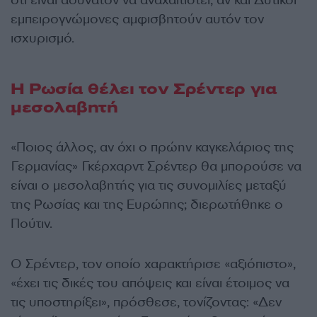
ότι είναι αδύνατον να αναχαιτιστεί, αν και Δυτικοί
εμπειρογνώμονες αμφισβητούν αυτόν τον
ισχυρισμό.
Η Ρωσία θέλει τον Σρέντερ για
μεσολαβητή
«Ποιος άλλος, αν όχι ο πρώην καγκελάριος της
Γερμανίας» Γκέρχαρντ Σρέντερ θα μπορούσε να
είναι ο μεσολαβητής για τις συνομιλίες μεταξύ
της Ρωσίας και της Ευρώπης; διερωτήθηκε ο
Πούτιν.
Ο Σρέντερ, τον οποίο χαρακτήρισε «αξιόπιστο»,
«έχει τις δικές του απόψεις και είναι έτοιμος να
τις υποστηρίξει», πρόσθεσε, τονίζοντας: «Δεν