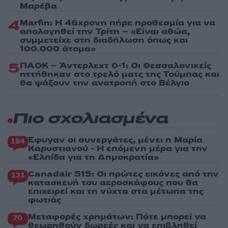
Μαρέβα
4
Marfin: Η 46χρονη πήρε προθεσμία για να
απολογηθεί την Τρίτη – «Είναι αθώα,
συμμετείχε στη διαδήλωση όπως και
100.000 άτομα»
5
ΠΑΟΚ – Άντερλεχτ 0-1: Οι Θεσσαλονικείς
ηττήθηκαν στο τρελό ματς της Τούμπας και
θα ψάξουν την ανατροπή στο Βέλγιο
Πιο σχολιασμένα
Έφυγαν οι συνεργάτες, μένει η Μαρία
184
Καρυστιανού - Η επόμενη μέρα για την
«Ελπίδα για τη Δημοκρατία»
Canadair 515: Οι πρώτες εικόνες από την
131
κατασκευή του αεροσκάφους που θα
επιχειρεί και τη νύχτα στα μέτωπα της
φωτιάς
Μεταφορές χρημάτων: Πότε μπορεί να
70
θεωρηθούν δωρεές και να επιβληθεί