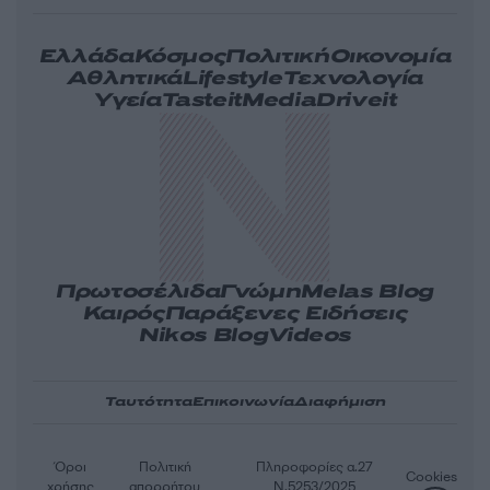
Ελλάδα
Κόσμος
Πολιτική
Οικονομία
Αθλητικά
Lifestyle
Τεχνολογία
Υγεία
Tasteit
Media
Driveit
Πρωτοσέλιδα
Γνώμη
Melas Blog
Καιρός
Παράξενες Ειδήσεις
Nikos Blog
Videos
Ταυτότητα
Επικοινωνία
Διαφήμιση
Όροι
Πολιτική
Πληροφορίες α.27
Cookies
χρήσης
απορρήτου
Ν.5253/2025