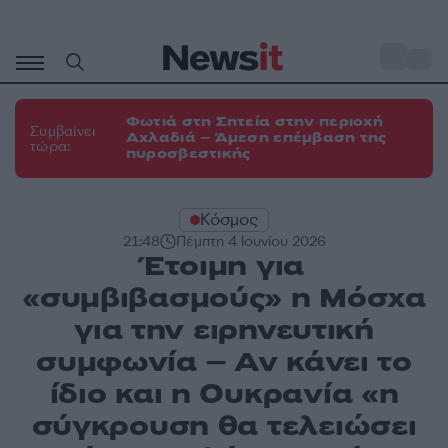
Μετάβαση
σε
o
31
περιεχόμενο
Φωτιά στη Σητεία στην περιοχή
Συμβαίνει
Αχλαδιά – Άμεση επέμβαση της
τώρα:
πυροσβεστικής
Κόσμος
21:48
Πέμπτη 4 Ιουνίου 2026
Έτοιμη για
«συμβιβασμούς» η Μόσχα
για την ειρηνευτική
συμφωνία – Αν κάνει το
ίδιο και η Ουκρανία «η
σύγκρουση θα τελειώσει