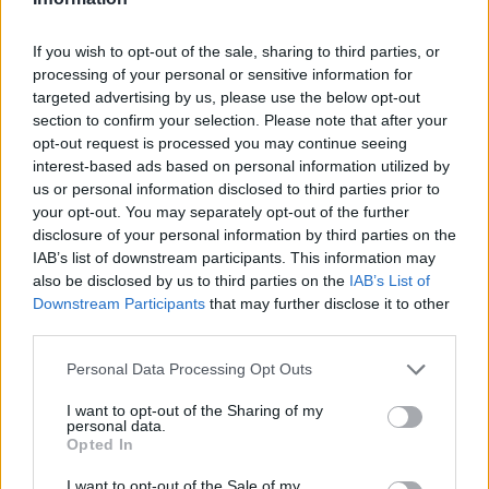
Αν τα χάσατε
If you wish to opt-out of the sale, sharing to third parties, or
processing of your personal or sensitive information for
targeted advertising by us, please use the below opt-out
section to confirm your selection. Please note that after your
opt-out request is processed you may continue seeing
interest-based ads based on personal information utilized by
us or personal information disclosed to third parties prior to
your opt-out. You may separately opt-out of the further
disclosure of your personal information by third parties on the
Σοκαριστική υπόθεση στην
Μυστράς: Αλλαγή στ
IAB’s list of downstream participants. This information may
Κρήτη: Τουρίστας ρωτούσε
υπερασπιστική γραμμή
also be disclosed by us to third parties on the
IAB’s List of
πόσο να πληρώσει για να
55χρονου που έκρυψε
Downstream Participants
that may further disclose it to other
ασελγήσει σε 10χρονο
νεκρό πατέρα του σ
κορίτσι - Το παιδί καθόταν
καταψύκτη – Η αγά
third parties.
αμέριμνο σε αυλή
στους γονείς και η
επιχείρησης
διαφωνία με την αδε
Please note that this website/app uses one or more Google
Personal Data Processing Opt Outs
του
services and may gather and store information including but
not limited to your visit or usage behaviour. You may click to
I want to opt-out of the Sharing of my
personal data.
grant or deny consent to Google and its third-party tags to
Opted In
Σχόλια
use your data for below specified purposes in below Google
consent section.
I want to opt-out of the Sale of my