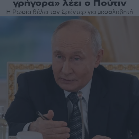
γρήγορα» λέει ο Πούτιν
Η Ρωσία θέλει τον Σρέντερ για μεσολαβητή