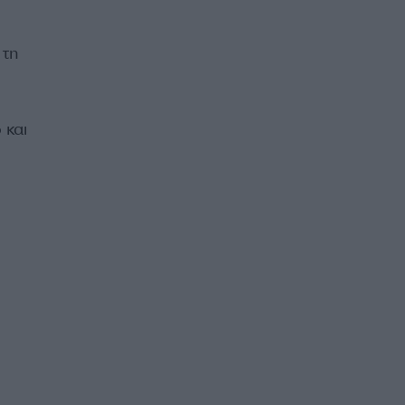
 τη
 και