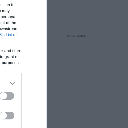
ection to
ou may
 personal
out of the
 downstream
B’s List of
ΔΙΑΦΗΜΙΣΗ
er and store
to grant or
ed purposes