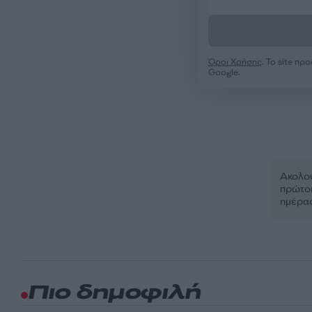
Όροι Χρήσης
. Το site π
Google.
Ακολου
πρώτοι
ημέρα
Πιο δημοφιλή