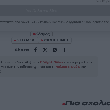
2000 /
Υποβολή σχολίου
ροστατεύεται από reCAPTCHA, ισχύουν
Πολιτική Απορρήτου
&
Όροι Χρήσης
της
Κόσμος
ΣΕΙΣΜΟΣ
ΦΙΛΙΠΠΙΝΕΣ
Share:
θήστε το Νewsit.gr στο
Google News
και ενημερωθείτε
 για όλη την ειδησεογραφία και τα
τελευταία νέα
της
ς
Πιο σχολι