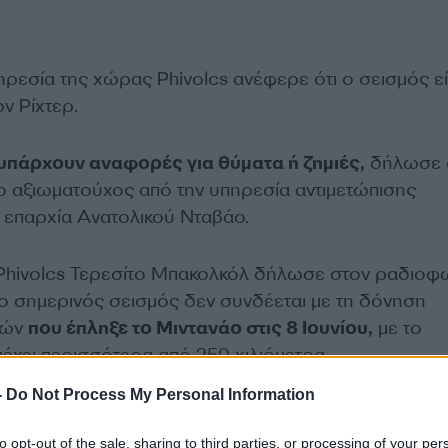
ηρεσία της χώρας Phivolcs ανέφερε ότι ο σεισμός ε
ν Ρίχτερ.
υπάρχουν αναφορές για θύματα ή ζημιές,
δήλωσε 
ο αξιωματούχος από την υπηρεσία αντιμετώπισης
επαρχία Ανατολικού Νταβάο.
Phivolcs Τερεσίτο Μπακολκόλ δήλωσε στον ραδιοφ
 σημερινός σεισμός δεν συνδέεται με τη δόνηση
μών
που έπληξε το Μιντανάο στις 8 Ιουνίου,
με το
πέχει περισσότερα από 250 χιλιόμετρα.
-
Do Not Process My Personal Information
ΔΙΑΦΗΜΙΣΗ
to opt-out of the sale, sharing to third parties, or processing of your per