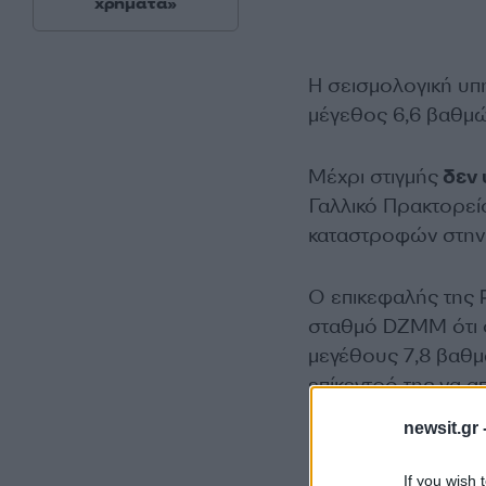
χρήματα»
Η σεισμολογική υπ
μέγεθος 6,6 βαθμώ
Μέχρι στιγμής
δεν 
Γαλλικό Πρακτορεί
καταστροφών στην 
Ο επικεφαλής της 
σταθμό DZMM ότι ο
μεγέθους 7,8 βαθ
επίκεντρό της να α
newsit.gr 
If you wish 