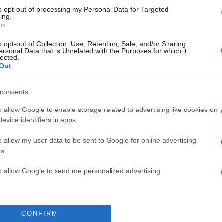
to opt-out of processing my Personal Data for Targeted
ing.
In
o opt-out of Collection, Use, Retention, Sale, and/or Sharing
ersonal Data that Is Unrelated with the Purposes for which it
lected.
Out
ρών από την ισχυρή σεισμική δόνηση της περασμέν
consents
υξηθεί σε 65 ενώ
συνεχίζει να αγνοείται η τύχη 36
 η υπηρεσία πολιτικής προστασίας της χώρας.
o allow Google to enable storage related to advertising like cookies on
evice identifiers in apps.
ΔΙΑΦΗΜΙΣΗ
o allow my user data to be sent to Google for online advertising
s.
to allow Google to send me personalized advertising.
CONFIRM