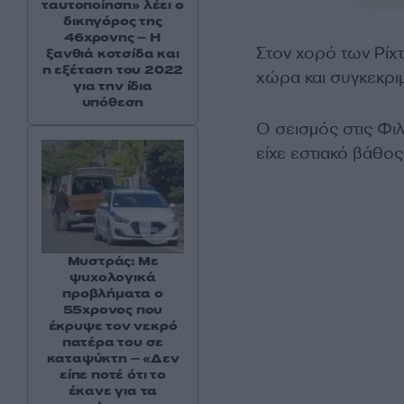
ταυτοποίηση» λέει ο
δικηγόρος της
46χρονης – Η
Στον χορό των Ρίχτ
ξανθιά κοτσίδα και
η εξέταση του 2022
χώρα και συγκεκριμ
για την ίδια
υπόθεση
Ο σεισμός στις Φιλ
είχε εστιακό βάθος
Μυστράς: Με
ψυχολογικά
προβλήματα ο
55χρονος που
έκρυψε τον νεκρό
πατέρα του σε
καταψύκτη – «Δεν
είπε ποτέ ότι το
έκανε για τα