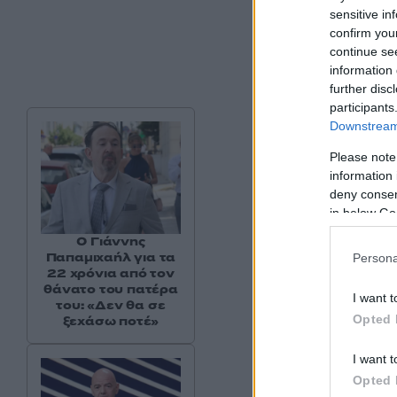
sensitive in
confirm you
continue se
information 
further disc
participants
Downstream 
Please note
information 
deny consent
in below Go
Ο Γιάννης
Παπαμιχαήλ για τα
Persona
22 χρόνια από τον
θάνατο του πατέρα
I want t
του: «Δεν θα σε
Opted 
ξεχάσω ποτέ»
I want t
Opted 