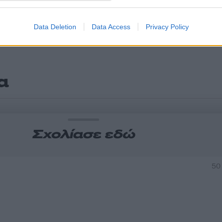
Data Deletion
Data Access
Privacy Policy
α
Σχολίασε εδώ
50