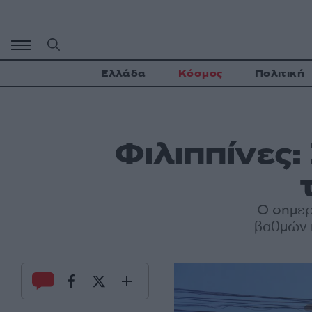
Μετάβαση
σε
περιεχόμενο
Ελλάδα
Κόσμος
Πολιτική
Φιλιππίνες
Ο σημερ
βαθμών π