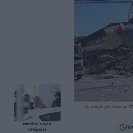
Φωτογραφία αρχείου R
Marfin: «Δεν
Προ
υπάρχει