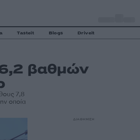
o
Αθήνα
34
C
a
Tasteit
Blogs
Driveit
 6,2 βαθμών
ρ
θους 7,8
την οποία
ΔΙΑΦΗΜΙΣΗ